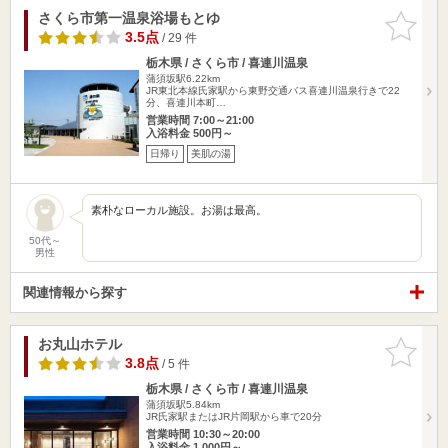
さくら市第一温泉浴場もとゆ
お気に入
りに追加
3.5点
/ 29 件
栃木県 / さくら市 / 喜連川温泉
蒲須坂駅6.22km
JR東北本線氏家駅から東野交通バス喜連川温泉行きで22
分、喜連川本町…
営業時間 7:00～21:00
入浴料金 500円～
日帰り
美肌の湯
素朴なローカル施設。お湯は最高。
50代～
男性
関連情報から探す
お丸山ホテル
お気に入
りに追加
3.8点
/ 5 件
栃木県 / さくら市 / 喜連川温泉
蒲須坂駅5.84km
JR氏家駅またはJR片岡駅から車で20分
営業時間 10:30～20:00
入浴料金 1,000円～