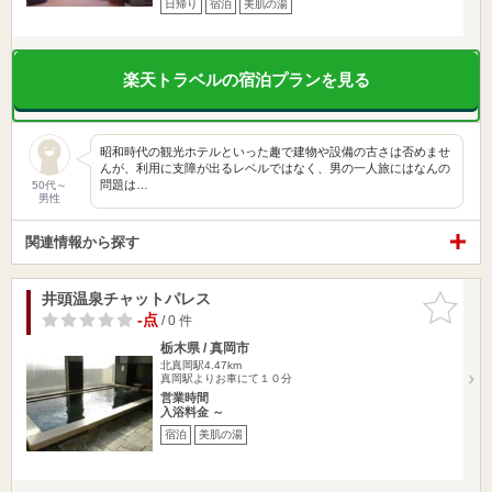
日帰り
宿泊
美肌の湯
楽天トラベルの宿泊プランを見る
昭和時代の観光ホテルといった趣で建物や設備の古さは否めませ
んが、利用に支障が出るレベルではなく、男の一人旅にはなんの
問題は…
50代～
男性
関連情報から探す
井頭温泉チャットパレス
お気に入
りに追加
-点
/ 0 件
栃木県 / 真岡市
北真岡駅4.47km
真岡駅よりお車にて１０分
営業時間
入浴料金 ～
宿泊
美肌の湯