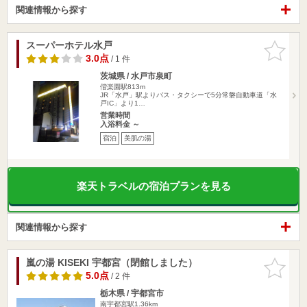
関連情報から探す
スーパーホテル水戸
お気に入
りに追加
3.0点
/ 1 件
茨城県 / 水戸市泉町
偕楽園駅813m
JR「水戸」駅よりバス・タクシーで5分常磐自動車道「水
戸IC」より1…
営業時間
入浴料金 ～
宿泊
美肌の湯
楽天トラベルの宿泊プランを見る
関連情報から探す
嵐の湯 KISEKI 宇都宮（閉館しました）
お気に入
りに追加
5.0点
/ 2 件
栃木県 / 宇都宮市
南宇都宮駅1.36km