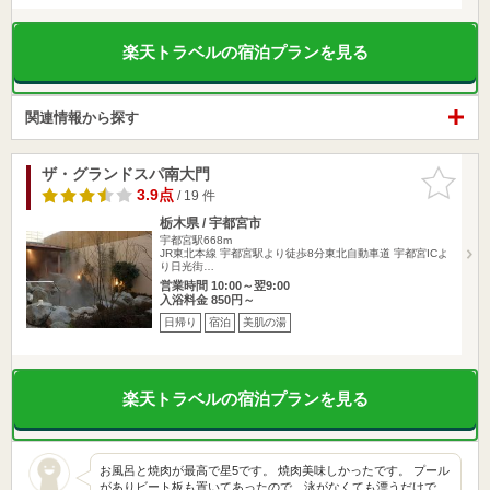
楽天トラベルの宿泊プランを見る
関連情報から探す
ザ・グランドスパ南大門
お気に入
りに追加
3.9点
/ 19 件
栃木県 / 宇都宮市
宇都宮駅668m
JR東北本線 宇都宮駅より徒歩8分東北自動車道 宇都宮ICよ
り日光街…
営業時間 10:00～翌9:00
入浴料金 850円～
日帰り
宿泊
美肌の湯
楽天トラベルの宿泊プランを見る
お風呂と焼肉が最高で星5です。 焼肉美味しかったです。 プール
がありビート板も置いてあったので、泳がなくても漂うだけで…