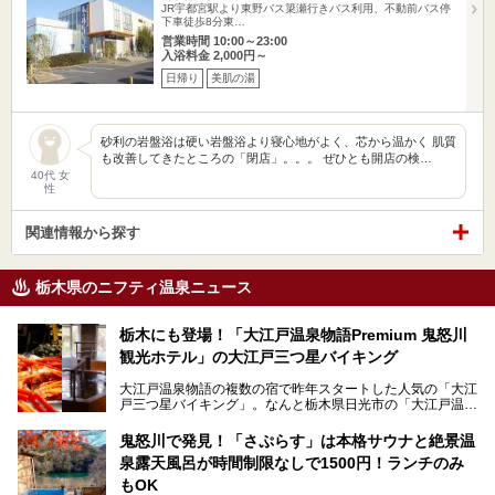
JR宇都宮駅より東野バス簗瀬行きバス利用、不動前バス停
下車徒歩8分東…
営業時間 10:00～23:00
入浴料金 2,000円～
日帰り
美肌の湯
砂利の岩盤浴は硬い岩盤浴より寝心地がよく、芯から温かく 肌質
も改善してきたところの「閉店」。。。 ぜひとも開店の検…
40代 女
性
関連情報から探す
栃木県のニフティ温泉ニュース
栃木にも登場！「大江戸温泉物語Premium 鬼怒川
観光ホテル」の大江戸三つ星バイキング
大江戸温泉物語の複数の宿で昨年スタートした人気の「大江
戸三つ星バイキング」。なんと栃木県日光市の「大江戸温泉
物語Premium 鬼怒川観光ホテル」でも始まっています。
鬼怒川で発見！「さぷらす」は本格サウナと絶景温
ここは首都圏から1泊で行きやすい鬼怒川温泉の渓流沿いに
泉露天風呂が時間制限なしで1500円！ランチのみ
建つホテルで、バイキングの他にも天然温泉の大浴場とサウ
ナ、フリーフローサービスのラウンジなど館内で楽しめるス
もOK