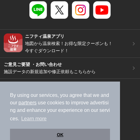
ニフティ温泉アプリ
地図から温泉検索！お得な限定クーポンも！
今すぐダウンロード！
ご意見ご要望 ・お問い合わせ
施設データの新規追加や修正依頼もこちらから
スマートフォン
/
PC
加盟店募集（資料請求）
広告出稿のご案内
By using our services, you agree that we and
our
partners
use cookies to improve advertisi
利用規約
ライフスタイルMEMBERS+規約
ng and enhance your experience on our servi
特定商取引法に基づく表記
ヘルプ
採用情報
ces.
Learn more
運営会社
個人情報保護ポリシー
©NIFTY Lifestyle Co., Ltd.
OK