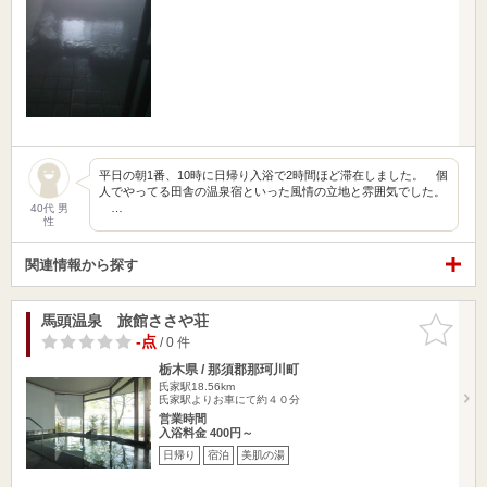
平日の朝1番、10時に日帰り入浴で2時間ほど滞在しました。 個
人でやってる田舎の温泉宿といった風情の立地と雰囲気でした。
…
40代 男
性
関連情報から探す
馬頭温泉 旅館ささや荘
お気に入
りに追加
-点
/ 0 件
栃木県 / 那須郡那珂川町
氏家駅18.56km
氏家駅よりお車にて約４０分
営業時間
入浴料金 400円～
日帰り
宿泊
美肌の湯