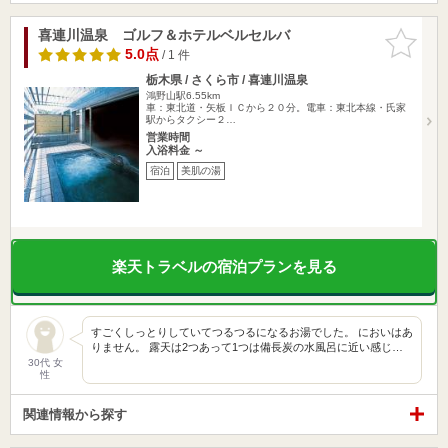
喜連川温泉 ゴルフ＆ホテルベルセルバ
お気に入
りに追加
5.0点
/ 1 件
栃木県 / さくら市 / 喜連川温泉
鴻野山駅6.55km
車：東北道・矢板ＩＣから２０分。電車：東北本線・氏家
駅からタクシー２…
営業時間
入浴料金 ～
宿泊
美肌の湯
楽天トラベルの宿泊プランを見る
すごくしっとりしていてつるつるになるお湯でした。 においはあ
りません。 露天は2つあって1つは備長炭の水風呂に近い感じ…
30代 女
性
関連情報から探す