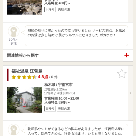
入浴料金 400円～
日帰り
美肌の湯
那須の帰りに寒かったので立ち寄りました サービス満点、お風呂
のお湯は少し熱めで 肌がツルツルになりました ポカポカ！…
50代～
女性
関連情報から探す
福祉温泉 江曽島
お気に入
りに追加
4.8点
/ 6 件
栃木県 / 宇都宮市
江曽島駅1.23km
江曽島より徒歩約22分
営業時間 10:00～22:00
入浴料金 520円～
日帰り
美肌の湯
乾燥肌やシミができるなどの悩みがありましたが、江曽島温泉に
入って、効果てきめん、痒みも治まり、シミも薄くなりました。