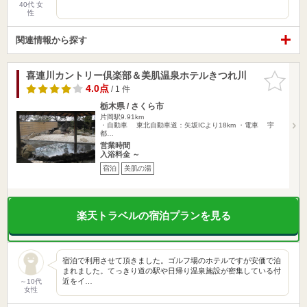
40代 女
性
関連情報から探す
喜連川カントリー倶楽部＆美肌温泉ホテルきつれ川
お気に入
りに追加
4.0点
/ 1 件
栃木県 / さくら市
片岡駅9.91km
・自動車 東北自動車道：矢坂ICより18km ・電車 宇
都…
営業時間
入浴料金 ～
宿泊
美肌の湯
楽天トラベルの宿泊プランを見る
宿泊で利用させて頂きました。ゴルフ場のホテルですが安価で泊
まれました。てっきり道の駅や日帰り温泉施設が密集している付
近をイ…
～10代
女性