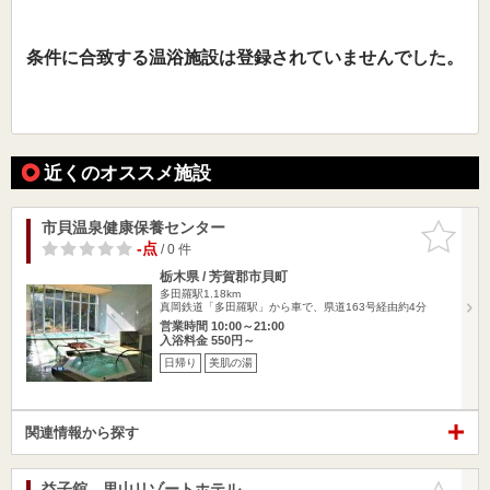
条件に合致する温浴施設は登録されていませんでした。
近くのオススメ施設
市貝温泉健康保養センター
お気に入
りに追加
-点
/ 0 件
栃木県 / 芳賀郡市貝町
多田羅駅1.18km
真岡鉄道「多田羅駅」から車で、県道163号経由約4分
営業時間 10:00～21:00
入浴料金 550円～
日帰り
美肌の湯
関連情報から探す
益子舘 里山リゾートホテル
お気に入