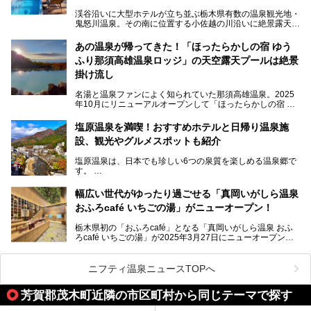
ポットがたくさんあり、3世代旅行やグループ旅行にもぴっ
たり。
渓谷沿いに大型ホテルが立ち並ぶ栃木県有数の温泉観光地・
鬼怒川温泉。その南に位置する小佐越の川沿いに絶景露天風
そんな「大江戸温泉物語Premium 鬼怒川観光ホテル」の魅
呂と本格サウナが自慢の「さぷらす」はあります。
力を詳しく紹介しちゃいます。
あの温泉が帰ってきた！「ほったらかしの宿 ゆう
こだわりのサウナ、掛け流しの水風呂、天然温泉の露天風
ふり那須高雄温泉ロッジ」の天空露天プールは絶景
呂、食事処、休憩室など備えて、決して大規模施設ではあり
───
ませんが、鬼怒川温泉観光の行き帰りに、はたまたサウナで
掛け流し
提供元：大江戸温泉物語ホテルズ＆リゾーツ株式会社【P
一日リフレッシュするための目的地に！ぜひオススメしたい
R】
スポットです。時間制限も無いので1人1,500円でひがな一
名湯と温泉ファンによく知られていた那須高雄温泉。2025
この記事は大江戸温泉物語Premium 鬼怒川観光ホテルのPR
日サウナや温泉を楽しんでお昼も食べてごろごろできちゃい
年10月にリニューアルオープンして「ほったらかしの宿 ゆ
記事です。
ますよ。
うふり那須高雄温泉ロッジ」として新たなスタートを切りま
した。
塩原温泉を満喫！おすすめホテルと日帰り温泉施
那須湯本の温泉街から少し離れた静かな環境、一軒宿ゆえに
設、観光やグルメスポットも紹介
許される露天風呂からの絶景、日帰り入浴や素泊まりで気楽
に温泉が楽しめるこちらのお宿をさっそく取材してきまし
塩原温泉は、日本でも珍しい6つの泉質を楽しめる温泉郷で
た。
す。
2名1室利用で1人あたり4,500円～と、思い立ったらすぐに
泊まりに行かれるお手頃価格も嬉しいです。
栃木県の北部にある箒川のほとりに11の温泉地が点在し、
───
幅広い世代がゆったり過ごせる「真岡いがしら温泉
古くから多くの人々から癒やしの場として愛されてきまし
提供元：アイコニア・ホスピタリティ株式会社【PR】
おふろcafé いちごの湯」がニューオープン！
た。
この記事はほったらかしの宿 ゆうふり那須高雄温泉ロッジ
のPR記事です。
栃木県初の「おふろcafé」となる「真岡いがしら温泉 おふ
温泉に加えて、豊かな自然を感じられる観光スポットや、こ
ろcafé いちごの湯」が2025年3月27日にニューオープンす
こでしか味わえないご当地グルメなど、多彩な魅力がある北
るとのことで、プレオープン期間に早速訪問。
関東の人気温泉地です。
メインとなる天然温泉のお風呂をはじめ、リラックスエリア
ニフティ温泉ニュースTOPへ
やキッズエリア、カフェレストランなど、施設の隅々までチ
ェックしてきました！
この記事では、塩原温泉の概要や魅力とともに、おすすめの
芳賀郡茂木町近隣の市区町村から同じテーマで探す
宿泊施設と観光・グルメスポット、日帰り温泉を順に紹介し
ます。