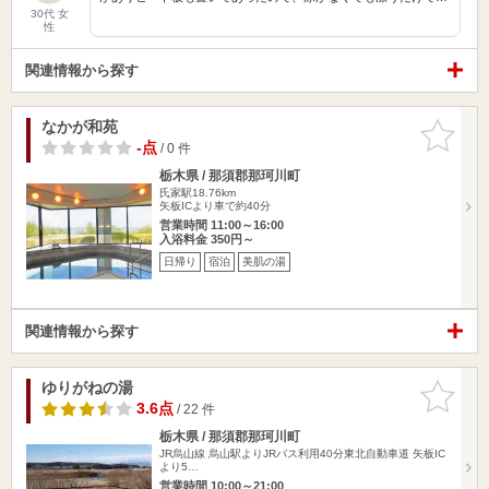
30代 女
性
関連情報から探す
なかが和苑
お気に入
りに追加
-点
/ 0 件
栃木県 / 那須郡那珂川町
氏家駅18.76km
矢板ICより車で約40分
営業時間 11:00～16:00
入浴料金 350円～
日帰り
宿泊
美肌の湯
関連情報から探す
ゆりがねの湯
お気に入
りに追加
3.6点
/ 22 件
栃木県 / 那須郡那珂川町
JR烏山線 烏山駅よりJRバス利用40分東北自動車道 矢板IC
より5…
営業時間 10:00～21:00