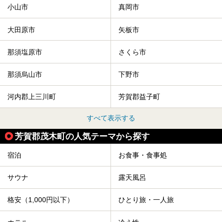
小山市
真岡市
塩原温泉で、いつもの温泉旅行とは一味違う旅行体験をして
みませんか。
大田原市
矢板市
那須塩原市
さくら市
那須烏山市
下野市
河内郡上三川町
芳賀郡益子町
すべて表示する
芳賀郡茂木町の人気テーマから探す
宿泊
お食事・食事処
サウナ
露天風呂
格安（1,000円以下）
ひとり旅・一人旅