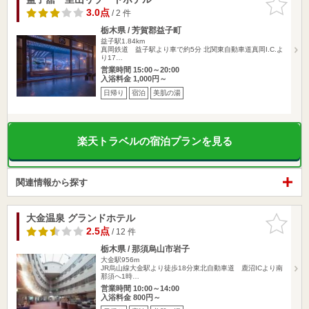
りに追加
3.0点
/ 2 件
栃木県 / 芳賀郡益子町
益子駅1.84km
真岡鉄道 益子駅より車で約5分 北関東自動車道真岡I.C.よ
り17…
営業時間 15:00～20:00
入浴料金 1,000円～
日帰り
宿泊
美肌の湯
楽天トラベルの宿泊プランを見る
関連情報から探す
大金温泉 グランドホテル
お気に入
りに追加
2.5点
/ 12 件
栃木県 / 那須烏山市岩子
大金駅956m
JR烏山線大金駅より徒歩18分東北自動車道 鹿沼ICより南
那須へ1時…
営業時間 10:00～14:00
入浴料金 800円～