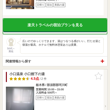
日帰り
宿泊
美肌の湯
楽天トラベルの宿泊プランを見る
広いのでゆっくりできます、湯はつるつる感がいい。打たせ湯と
寝湯が最高、ホテルで無料休憩室ありは貴重、
50代～
男性
関連情報から探す
小口温泉 小口館下の湯
お気に入
りに追加
4.5点
/ 2 件
栃木県 / 那須郡那珂川町
営業時間 10:00～15:00
入浴料金 500円～
日帰り
宿泊
美肌の湯