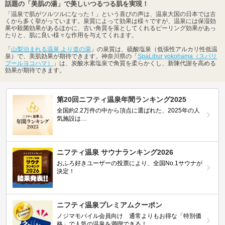
話題の「美肌の湯」で美しいつるつる肌を実現！
「温泉で肌がツルツルになった！」という喜びの声は、温泉大国の日本では古
くから多く挙がっています。泉質によって効果は様々ですが、温泉には保湿効
果や殺菌効果があるほかに、古い角質を落としてくれるピーリング効果があっ
たりと、肌に良い様々な作用を与えてくれます。
「
山梨泊まれる温泉 より道の湯
」の泉質は、硫酸塩泉（低張性アルカリ性低温
泉）で、美肌効果が期待できます。神奈川県の「
SpaLibur yokohama（スパリ
ブールヨコハマ）
」は、炭酸水素塩泉で角質を柔らかくし、新陳代謝を高める
効果が期待できます。
第20回ニフティ温泉年間ランキング2025
全国約2.2万件の中から頂点に選ばれた、2025年の人
気施設は…
ニフティ温泉 サウナランキング2026
おふろ好きユーザーの投票により、全国No.1サウナが
決定！
ニフティ温泉プレミアムクーポン
ノジマモバイル会員向け 通常よりもお得な「特別価
格」で人気の温泉を満喫できる！