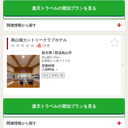
楽天トラベルの宿泊プランを見る
関連情報から探す
烏山城カントリークラブホテル
お気に入
りに追加
-点
/ 0 件
栃木県 / 那須烏山市
烏山駅6.76km
氏家駅から車で３０分
営業時間
入浴料金 ～
宿泊
美肌の湯
楽天トラベルの宿泊プランを見る
関連情報から探す