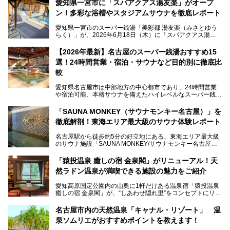
愛知県一宮市に「スパアクアス湯友楽」がオープ
ン！多彩な浴槽やスタジアムサウナを徹底レポート
愛知県一宮市のスーパー銭湯「美彩都 湯友楽（みさとゆう
らく）」が、2026年6月18日（木）に「スパアクアス湯友
楽」としてリニューアルオープン！
【2026年最新】名古屋のスーパー銭湯おすすめ15
この地で30年にわたり愛され続けてきた施設だからこそ、
選！24時間営業・宿泊・サウナなど目的別に徹底比
地元住民をはじめオープンを待ちわびている人も多いのでは
ないでしょうか。
較
老朽化した設備の補修を機に、2年前からじっくり構想を練
ってきたというだけあって、館内の充実度は想像以上。
愛知県名古屋市は中部地方の中心都市であり、24時間営業
以前の4倍に拡張したという露天エリアや10の浴槽、40人収
や宿泊可能、本格サウナを備えたハイレベルなスーパー銭湯
容の巨大なスタジアムサウナに、岩盤浴やリラクゼーション
が密集する激戦区です。
までまるごと楽しめる施設に生まれ変わりました。
「SAUNA MONKEY（サウナモンキー名古屋）」を
そのため、「日々の仕事の疲れを心身ともにリセットした
今回は、全面リニューアルして新しくなった「スパアクアス
徹底解剖！東海エリア最大級のサウナ体験レポート
い」「休日に時間を忘れて1日中ダラダラ過ごしたい」「コ
湯友楽」に一足早くお邪魔して取材してきました！
スパ良く非日常の極上体験を味わいたい」人向けの施設が多
名古屋駅から徒歩約5分の好立地にある、東海エリア最大級
くある点が魅力です！
のサウナ施設「SAUNA MONKEY/サウナモンキー名古屋」
をご存じですか？
今回は、名古屋市でおすすめのスーパー銭湯を紹介します。
「名古屋駅周辺ってサウナが少ないよね」という声をよく耳
お好みの温泉施設を見つけて楽しんでくださいね。
「猿投温泉 癒しの宿 金泉閣」がリニューアル！天
にするだけあり、アクセスの良さにも胸が高鳴ります。
然ラドン温泉が満喫できる施設の魅力をご紹介
今回は普段は男性専用となっているパブリックサウナが、女
性専用で公開される『レディースデー』が開催されたので、
愛知高原国定公園内の山奥に1軒だけある温泉宿「猿投温泉
さっそく取材してきました！
癒しの宿 金泉閣」が、“しあわせ隠れ里”をコンセプトにリニ
ューアルオープンします。
名古屋市内の天然温泉「キャナル・リゾート」 温
天然ラドン温泉が堪能できるお風呂や、新設・改装された客
泉ソムリエがおすすめポイントを教えます！
室、地元の食材と温泉水で作られたお料理……。
新しくなった「猿投温泉 癒しの宿 金泉閣」の魅力を丸ごと