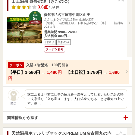
山王温泉 喜多の湯（きたのゆ）
3.6点
/ 39 件
愛知県 / 名古屋市中川区山王
ささしまライブ駅1.21km
山王駅237m
【電車】「名鉄山王駅」下車 徒歩約5分 【車】 新洲崎
JCTより…
営業時間 9:00～24:00
入浴料金 800円～
日帰り
美肌の湯
クーポンあり
入浴＋岩盤浴 100円引き
クーポン
【平日】
1,580円
→
1,480円
【土日祝】
1,780円
→
1,680
円
家に戻るより前に仕事の疲れを一度落としてしまいたい気分の時
に文字通り「立ち寄り」ます。人口温泉であることは承知の上で
す。基…
匿名
関連情報から探す
天然温泉ホテルリブマックスPREMIUM名古屋丸の内
お気に入