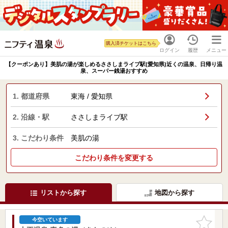
購入済チケットはこちら
ログイン
履歴
メニュー
【クーポンあり】美肌の湯が楽しめるささしまライブ駅(愛知県)近くの温泉、日帰り温
泉、スーパー銭湯おすすめ
1. 都道府県
東海 / 愛知県
2. 沿線・駅
ささしまライブ駅
3. こだわり条件
美肌の湯
こだわり条件を変更する
リストから探す
地図から探す
お気に入
今空いています
りに追加