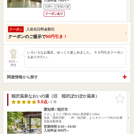
入浴料金 750円～
日帰り
美肌の湯
クーポンあり
入浴当日料金割引
クーポン
クーポンのご提示で
50円引き！
いろいろなお風呂、ゆっくり楽しめました。 ５０円引きクーポン
もありがたい。
50代～
男性
関連情報から探す
稲沢温泉なおいの湯（旧 稲沢ぽかぽか温泉）
お気に入
りに追加
5.0点
/ 1 件
愛知県 / 稲沢市
ささしまライブ駅10.29km
奥田駅2.13km
名鉄「国府宮駅」・JR「稲沢駅」よりタクシーで約10分東
名阪自動車道…
営業時間 8:00～24:00
入浴料金 800円～