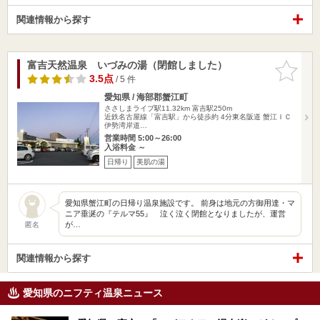
関連情報から探す
富吉天然温泉 いづみの湯（閉館しました）
お気に入
りに追加
3.5点
/ 5 件
愛知県 / 海部郡蟹江町
ささしまライブ駅11.32km
富吉駅250m
近鉄名古屋線「富吉駅」から徒歩約 4分東名阪道 蟹江ＩＣ
伊勢湾岸道…
営業時間 5:00～26:00
入浴料金 ～
日帰り
美肌の湯
愛知県蟹江町の日帰り温泉施設です。 前身は地元の方御用達・マ
ニア垂涎の『テルマ55』 泣く泣く閉館となりましたが、運営
が…
匿名
関連情報から探す
愛知県のニフティ温泉ニュース