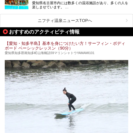
愛知県名古屋市内には数多くの温浴施設があり、多くの人を
ご紹介します。
楽しませています。
その中でも今回は「キャナル・リゾート」について、温泉ソ
ムリエの目線で紹介していきます！
ニフティ温泉ニュースTOPへ
名古屋市内にはスーパー銭湯や日帰り温泉が多く、「どこに
行こうかな？」と悩んでしまう方も多いと思います。
おすすめのアクティビティ情報
ぜひこの記事を参考にして「キャナル・リゾート」に出かけ
てみるのはいかがでしょうか？
【愛知・知多半島】基本を身につけたい方！サーフィン・ボディ
ボード ベーシックレッスン（90分）
愛知県知多郡南知多町山海橋詰59マリンシャトウYAMAMI101