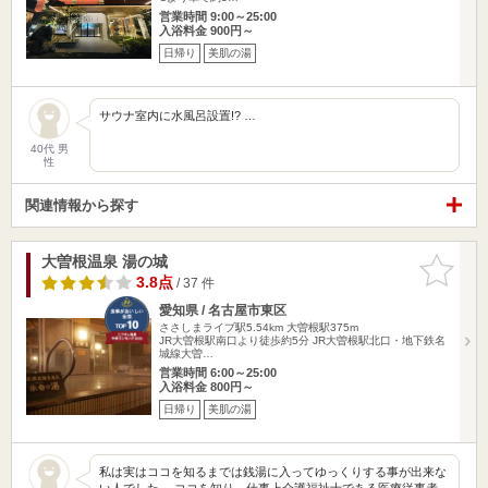
営業時間 9:00～25:00
入浴料金 900円～
日帰り
美肌の湯
サウナ室内に水風呂設置!? …
40代 男
性
関連情報から探す
大曽根温泉 湯の城
お気に入
りに追加
3.8点
/ 37 件
愛知県 / 名古屋市東区
ささしまライブ駅5.54km
大曽根駅375m
JR大曽根駅南口より徒歩約5分 JR大曽根駅北口・地下鉄名
城線大曽…
営業時間 6:00～25:00
入浴料金 800円～
日帰り
美肌の湯
私は実はココを知るまでは銭湯に入ってゆっくりする事が出来な
い人でした。 ココを知り、仕事上介護福祉士である医療従事者…