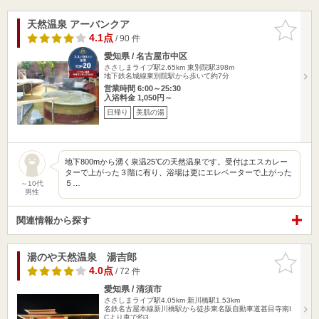
天然温泉 アーバンクア
お気に入
りに追加
4.1点
/ 90 件
愛知県 / 名古屋市中区
ささしまライブ駅2.65km
東別院駅398m
地下鉄名城線東別院駅から歩いて約7分
営業時間 6:00～25:30
入浴料金 1,050円～
日帰り
美肌の湯
地下800mから湧く泉温25℃の天然温泉です。受付はエスカレー
ターで上がった３階に有り、浴場は更にエレベーターで上がった
５…
～10代
男性
関連情報から探す
湯のや天然温泉 湯吉郎
お気に入
りに追加
4.0点
/ 72 件
愛知県 / 清須市
ささしまライブ駅4.05km
新川橋駅1.53km
名鉄名古屋本線新川橋駅から徒歩東名阪自動車道甚目寺南I
Cより車で約3…