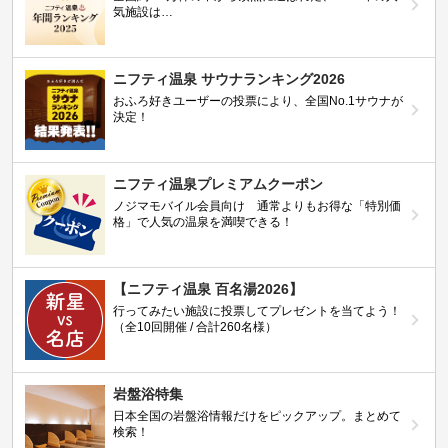
気施設は…
ニフティ温泉 サウナランキング2026
おふろ好きユーザーの投票により、全国No.1サウナが
決定！
ニフティ温泉プレミアムクーポン
ノジマモバイル会員向け 通常よりもお得な「特別価
格」で人気の温泉を満喫できる！
【ニフティ温泉 百名湯2026】
行ってみたい施設に投票してプレゼントを当てよう！
（全10回開催 / 合計260名様）
岩盤浴特集
日本全国の岩盤浴情報だけをピックアップ。まとめて
検索！