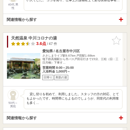
40代 男
性
関連情報から探す
天然温泉 中川コロナの湯
お気に入
りに追加
3.6点
/ 47 件
愛知県 / 名古屋市中川区
ささしまライブ駅6.67km
戸田駅1.68km
地下鉄高畑駅から市バス戸田荘行きで15分、江松（旧：三
日月橋）下車す…
営業時間 8:00～25:00
入浴料金 1,000円～
日帰り
美肌の湯
貸し切りを初めて、利用しました。スタッフの方の対応、とて
もよかったです。時間帯にもよるのでしょうが、同世代の利用客
も多く…
50代～
男性
関連情報から探す