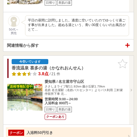
日帰り
美肌の湯
平日の昼間に訪問しました。適度に空いていたのでゆっくり過ご
す事が出来ました。超ぬる湯という、青い30度くらいのお風呂が
とて…
50代～
男性
関連情報から探す
お気に入
今空いています
りに追加
香流温泉 喜多の湯（かなれおんせん）
3.8点
/ 21 件
愛知県 / 名古屋市守山区
ささしまライブ駅11.92km
藤が丘駅1.79km
名鉄 名古屋駅（名鉄バスセンター）よりバス利用 三軒家
停留所下車 北…
営業時間 9:00～24:00
入浴料金 800円～
日帰り
美肌の湯
クーポンあり
入浴料50円引き
クーポン