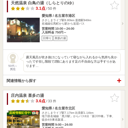
天然温泉 白鳥の湯（しらとりのゆ）
お気に入
りに追加
3.1点
/ 50 件
愛知県 / 名古屋市港区
ささしまライブ駅6.80km
道徳駅949m
名城線伝馬町から駅から送迎バス
営業時間 10:00～24:00
入浴料金 750円～
日帰り
美肌の湯
露天風呂が吹き抜けになっていて寝ながら入れるから気持ち良か
ったです但し階段で2階にあります足の不自由な方は手すりがあ
ります…
50代～
男性
関連情報から探す
庄内温泉 喜多の湯
お気に入
りに追加
3.6点
/ 33 件
愛知県 / 名古屋市北区
ささしまライブ駅7.17km
比良駅1.14km
地下鉄名城線「黒川駅」からバス6分「新川中橋」下車、
徒歩4分東名阪道…
営業時間 9:00～24:00