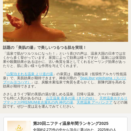
話題の「美肌の湯」で美しいつるつる肌を実現！
「温泉で肌がツルツルになった！」という喜びの声は、温泉大国の日本では古
くから多く挙がっています。泉質によって効果は様々ですが、温泉には保湿効
果や殺菌効果があるほかに、古い角質を落としてくれるピーリング効果があっ
たりと、肌に良い様々な作用を与えてくれます。
「
山梨泊まれる温泉 より道の湯
」の泉質は、硫酸塩泉（低張性アルカリ性低温
泉）で、美肌効果が期待できます。神奈川県の「
SpaLibur yokohama（スパリ
ブールヨコハマ）
」は、炭酸水素塩泉で角質を柔らかくし、新陳代謝を高める
効果が期待できます。
ささしまライブ駅の美肌の湯が楽しめる温泉、日帰り温泉、スーパー銭湯の中
でも特に人気があるのは、
山王温泉 喜多の湯（きたのゆ）
、
天然温泉ホテルリ
ブマックスPREMIUM名古屋丸の内 神代の湯
、
天然温泉 アーバンクア
などの施
設です。ぜひ一度は足を運んでみてください。
第20回ニフティ温泉年間ランキング2025
全国約2.2万件の中から頂点に選ばれた、2025年の人