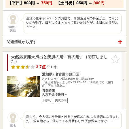
【平日】
800円
→
750円
【土日祝】
950円
→
900円
生活応援キャンペーンのお陰で、岩盤浴込みの料金が土日でも安
いのが魅了。ほどよくまとまって良い施設だが、土日の岩盤浴ス
ペース…
50代～
男性
関連情報から探す
天然温泉露天風呂と美肌の湯「宮の湯」（閉館しまし
お気に入
た）
りに追加
3.7点
/ 31 件
愛知県 / 名古屋市熱田区
ささしまライブ駅3.60km
金山駅1.06km
「金山総合駅」より市バス12・14・16系統にて「池内
町」下車（乗車…
営業時間
入浴料金 680円～
日帰り
美肌の湯
新しく、今人気の炭酸泉と岩盤浴が追加され より快適になりまし
た。 温泉地から、運んでくる月替わりの 天然温泉ですが、…
匿名