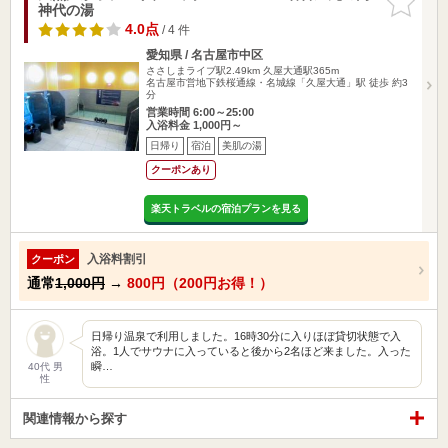
神代の湯
りに追加
4.0点
/ 4 件
愛知県 / 名古屋市中区
ささしまライブ駅2.49km
久屋大通駅365m
名古屋市営地下鉄桜通線・名城線「久屋大通」駅 徒歩 約3
分
営業時間 6:00～25:00
入浴料金 1,000円～
日帰り
宿泊
美肌の湯
クーポンあり
楽天トラベルの宿泊プランを見る
入浴料割引
クーポン
通常
1,000円
→
800円（200円お得！）
日帰り温泉で利用しました。16時30分に入りほぼ貸切状態で入
浴。1人でサウナに入っていると後から2名ほど来ました。入った
瞬…
40代 男
性
関連情報から探す