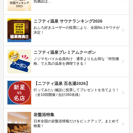
気施設は…
ニフティ温泉 サウナランキング2026
おふろ好きユーザーの投票により、全国No.1サウナが
決定！
ニフティ温泉プレミアムクーポン
ノジマモバイル会員向け 通常よりもお得な「特別価
格」で人気の温泉を満喫できる！
【ニフティ温泉 百名湯2026】
行ってみたい施設に投票してプレゼントを当てよう！
（全10回開催 / 合計260名様）
岩盤浴特集
日本全国の岩盤浴情報だけをピックアップ。まとめて
検索！