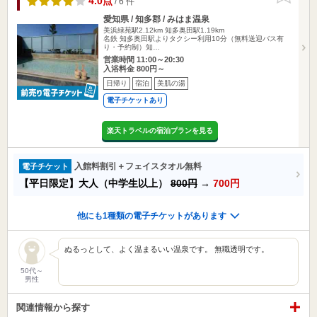
4.0点
/ 6 件
愛知県 / 知多郡 / みはま温泉
美浜緑苑駅2.12km
知多奥田駅1.19km
名鉄 知多奥田駅よりタクシー利用10分（無料送迎バス有
り・予約制）知…
営業時間 11:00～20:30
入浴料金 800円～
日帰り
宿泊
美肌の湯
電子チケットあり
楽天トラベルの宿泊プランを見る
入館料割引＋フェイスタオル無料
電子チケット
【平日限定】大人（中学生以上）
800円
→
700円
他にも1種類の電子チケットがあります
ぬるっとして、よく温まるいい温泉です。 無職透明です。
50代～
男性
関連情報から探す