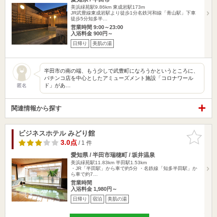
美浜緑苑駅9.86km
東成岩駅173m
JR武豊線東成岩駅より徒歩1分名鉄河和線「青山駅」下車
徒歩5分知多半…
営業時間 9:00～23:00
入浴料金 900円～
日帰り
美肌の湯
半田市の南の端、もう少しで武豊町になろうかというところに、
パチンコ店を中心としたアミューズメント施設「コロナワール
ド」があ…
匿名
関連情報から探す
ビジネスホテル みどり館
お気に入
りに追加
3.0点
/ 1 件
愛知県 / 半田市瑞穂町 / 坂井温泉
美浜緑苑駅11.83km
半田駅1.53km
・JR「半田駅」から車で約5分 ・名鉄線「知多半田駅」か
ら車で約7…
営業時間
入浴料金 1,980円～
日帰り
宿泊
美肌の湯