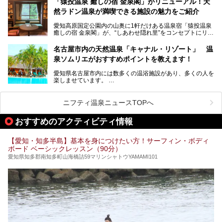
「猿投温泉 癒しの宿 金泉閣」がリニューアル！天
にするだけあり、アクセスの良さにも胸が高鳴ります。
然ラドン温泉が満喫できる施設の魅力をご紹介
今回は普段は男性専用となっているパブリックサウナが、女
性専用で公開される『レディースデー』が開催されたので、
愛知高原国定公園内の山奥に1軒だけある温泉宿「猿投温泉
さっそく取材してきました！
癒しの宿 金泉閣」が、“しあわせ隠れ里”をコンセプトにリニ
ューアルオープンします。
名古屋市内の天然温泉「キャナル・リゾート」 温
天然ラドン温泉が堪能できるお風呂や、新設・改装された客
泉ソムリエがおすすめポイントを教えます！
室、地元の食材と温泉水で作られたお料理……。
新しくなった「猿投温泉 癒しの宿 金泉閣」の魅力を丸ごと
愛知県名古屋市内には数多くの温浴施設があり、多くの人を
ご紹介します。
楽しませています。
その中でも今回は「キャナル・リゾート」について、温泉ソ
ムリエの目線で紹介していきます！
ニフティ温泉ニュースTOPへ
名古屋市内にはスーパー銭湯や日帰り温泉が多く、「どこに
行こうかな？」と悩んでしまう方も多いと思います。
おすすめのアクティビティ情報
ぜひこの記事を参考にして「キャナル・リゾート」に出かけ
てみるのはいかがでしょうか？
【愛知・知多半島】基本を身につけたい方！サーフィン・ボディ
ボード ベーシックレッスン（90分）
愛知県知多郡南知多町山海橋詰59マリンシャトウYAMAMI101