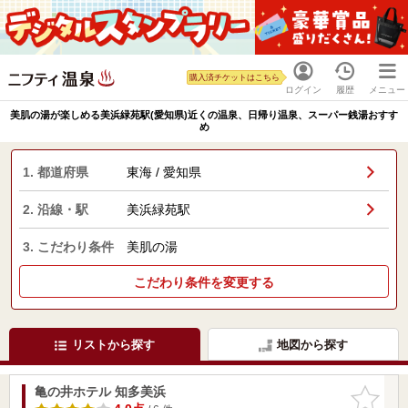
購入済チケットはこちら
ログイン
履歴
メニュー
美肌の湯が楽しめる美浜緑苑駅(愛知県)近くの温泉、日帰り温泉、スーパー銭湯おすす
め
1. 都道府県
東海 / 愛知県
2. 沿線・駅
美浜緑苑駅
3. こだわり条件
美肌の湯
こだわり条件を変更する
リストから探す
地図から探す
亀の井ホテル 知多美浜
お気に入
りに追加