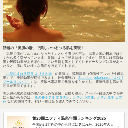
話題の「美肌の湯」で美しいつるつる肌を実現！
「温泉で肌がツルツルになった！」という喜びの声は、温泉大国の日本では古
くから多く挙がっています。泉質によって効果は様々ですが、温泉には保湿効
果や殺菌効果があるほかに、古い角質を落としてくれるピーリング効果があっ
たりと、肌に良い様々な作用を与えてくれます。
「
山梨泊まれる温泉 より道の湯
」の泉質は、硫酸塩泉（低張性アルカリ性低温
泉）で、美肌効果が期待できます。神奈川県の「
SpaLibur yokohama（スパリ
ブールヨコハマ）
」は、炭酸水素塩泉で角質を柔らかくし、新陳代謝を高める
効果が期待できます。
美浜緑苑駅の美肌の湯が楽しめる温泉、日帰り温泉、スーパー銭湯の中でも特
に人気があるのは、
亀の井ホテル 知多美浜
、
ホテル小野浦
、
ホテル魚半 日吉
苑
などの施設です。ぜひ一度は足を運んでみてください。
第20回ニフティ温泉年間ランキング2025
全国約2.2万件の中から頂点に選ばれた、2025年の人