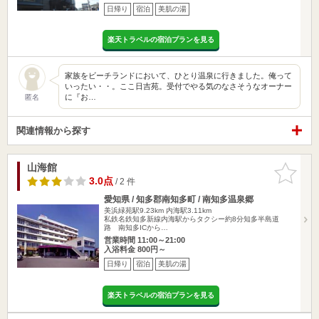
日帰り
宿泊
美肌の湯
楽天トラベルの宿泊プランを見る
家族をビーチランドにおいて、ひとり温泉に行きました。俺って
いったい・・。ここ日吉苑。受付でやる気のなさそうなオーナー
に『お…
匿名
関連情報から探す
山海館
お気に入
りに追加
3.0点
/ 2 件
愛知県 / 知多郡南知多町 / 南知多温泉郷
美浜緑苑駅9.23km
内海駅3.11km
私鉄名鉄知多新線内海駅からタクシー約8分知多半島道
路 南知多ICから…
営業時間 11:00～21:00
入浴料金 800円～
日帰り
宿泊
美肌の湯
楽天トラベルの宿泊プランを見る