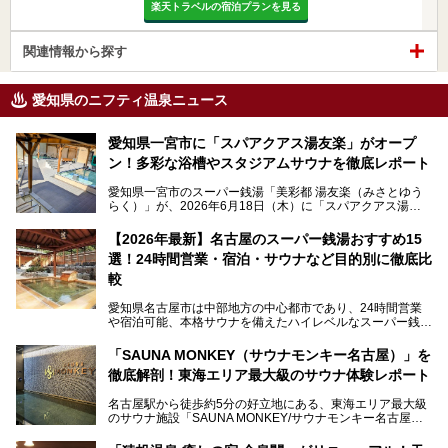
楽天トラベルの宿泊プランを見る
関連情報から探す
愛知県のニフティ温泉ニュース
愛知県一宮市に「スパアクアス湯友楽」がオープ
ン！多彩な浴槽やスタジアムサウナを徹底レポート
愛知県一宮市のスーパー銭湯「美彩都 湯友楽（みさとゆう
らく）」が、2026年6月18日（木）に「スパアクアス湯友
楽」としてリニューアルオープン！
【2026年最新】名古屋のスーパー銭湯おすすめ15
この地で30年にわたり愛され続けてきた施設だからこそ、
選！24時間営業・宿泊・サウナなど目的別に徹底比
地元住民をはじめオープンを待ちわびている人も多いのでは
ないでしょうか。
較
老朽化した設備の補修を機に、2年前からじっくり構想を練
ってきたというだけあって、館内の充実度は想像以上。
愛知県名古屋市は中部地方の中心都市であり、24時間営業
以前の4倍に拡張したという露天エリアや10の浴槽、40人収
や宿泊可能、本格サウナを備えたハイレベルなスーパー銭湯
容の巨大なスタジアムサウナに、岩盤浴やリラクゼーション
が密集する激戦区です。
までまるごと楽しめる施設に生まれ変わりました。
「SAUNA MONKEY（サウナモンキー名古屋）」を
そのため、「日々の仕事の疲れを心身ともにリセットした
今回は、全面リニューアルして新しくなった「スパアクアス
徹底解剖！東海エリア最大級のサウナ体験レポート
い」「休日に時間を忘れて1日中ダラダラ過ごしたい」「コ
湯友楽」に一足早くお邪魔して取材してきました！
スパ良く非日常の極上体験を味わいたい」人向けの施設が多
名古屋駅から徒歩約5分の好立地にある、東海エリア最大級
くある点が魅力です！
のサウナ施設「SAUNA MONKEY/サウナモンキー名古屋」
をご存じですか？
今回は、名古屋市でおすすめのスーパー銭湯を紹介します。
「名古屋駅周辺ってサウナが少ないよね」という声をよく耳
お好みの温泉施設を見つけて楽しんでくださいね。