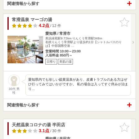
関連情報から探す
常滑温泉 マーゴの湯
お気に入
りに追加
4.2点
/ 12 件
愛知県 / 常滑市
美浜緑苑駅9.72km
りんくう常滑駅348m
名鉄りんくう常滑駅より徒歩約1分【シャトルバスのり
ば】中部国際空港 …
営業時間 10:00～23:00
入浴料金 850円～
日帰り
美肌の湯
愛知県内でも珍しい硫黄温泉があり、皮膚トラブルのある方はぜ
ひ行ってみてはいかがですか。 私の場合は入ってすぐ痒みが治ま
り…
30代 男
性
関連情報から探す
天然温泉コロナの湯 半田店
お気に入
りに追加
3.1点
/ 30 件
愛知県 / 半田市