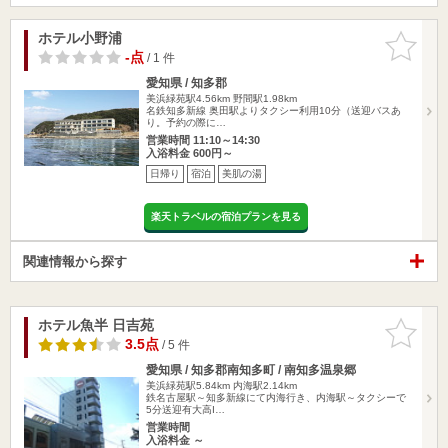
ホテル小野浦
お気に入
りに追加
-点
/ 1 件
愛知県 / 知多郡
美浜緑苑駅4.56km
野間駅1.98km
名鉄知多新線 奥田駅よりタクシー利用10分（送迎バスあ
り。予約の際に…
営業時間 11:10～14:30
入浴料金 600円～
日帰り
宿泊
美肌の湯
楽天トラベルの宿泊プランを見る
関連情報から探す
ホテル魚半 日吉苑
お気に入
りに追加
3.5点
/ 5 件
愛知県 / 知多郡南知多町 / 南知多温泉郷
美浜緑苑駅5.84km
内海駅2.14km
鉄名古屋駅～知多新線にて内海行き、内海駅～タクシーで
5分送迎有大高I…
営業時間
入浴料金 ～