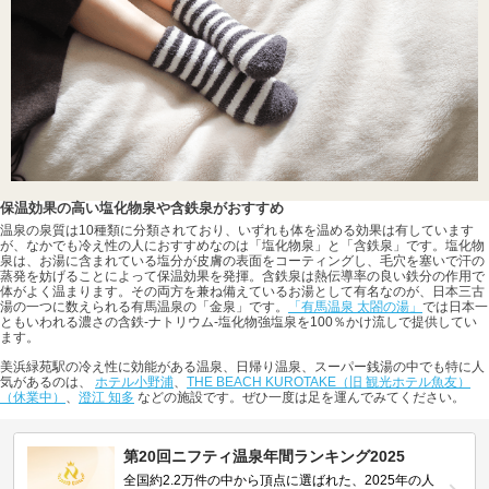
保温効果の高い塩化物泉や含鉄泉がおすすめ
温泉の泉質は10種類に分類されており、いずれも体を温める効果は有しています
が、なかでも冷え性の人におすすめなのは「塩化物泉」と「含鉄泉」です。塩化物
泉は、お湯に含まれている塩分が皮膚の表面をコーティングし、毛穴を塞いで汗の
蒸発を妨げることによって保温効果を発揮。含鉄泉は熱伝導率の良い鉄分の作用で
体がよく温まります。その両方を兼ね備えているお湯として有名なのが、日本三古
湯の一つに数えられる有馬温泉の「金泉」です。
「有馬温泉 太閤の湯」
では日本一
ともいわれる濃さの含鉄-ナトリウム-塩化物強塩泉を100％かけ流しで提供してい
ます。
美浜緑苑駅の冷え性に効能がある温泉、日帰り温泉、スーパー銭湯の中でも特に人
気があるのは、
ホテル小野浦
、
THE BEACH KUROTAKE（旧 観光ホテル魚友）
（休業中）
、
澄江 知多
などの施設です。ぜひ一度は足を運んでみてください。
第20回ニフティ温泉年間ランキング2025
全国約2.2万件の中から頂点に選ばれた、2025年の人