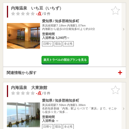
内海温泉 いち豆（いちず）
お気に入
りに追加
-点
/ 0 件
愛知県 / 知多郡南知多町
美浜緑苑駅7.18km
内海駅1.07km
内海駅から徒歩10分南知多ICより約10分
営業時間
入浴料金 3,240円～
日帰り
宿泊
冷え性
楽天トラベルの宿泊プランを見る
関連情報から探す
内海温泉 大東旅館
お気に入
りに追加
-点
/ 0 件
愛知県 / 知多郡南知多町
美浜緑苑駅7.59km
内海駅1.38km
名鉄知多新線「内海」駅よりバスで「東浜」まで。そこか
ら徒歩１分／知多…
営業時間
入浴料金 ～
日帰り
宿泊
冷え性