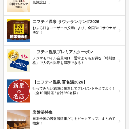
気施設は…
ニフティ温泉 サウナランキング2026
おふろ好きユーザーの投票により、全国No.1サウナが
決定！
ニフティ温泉プレミアムクーポン
ノジマモバイル会員向け 通常よりもお得な「特別価
格」で人気の温泉を満喫できる！
【ニフティ温泉 百名湯2026】
行ってみたい施設に投票してプレゼントを当てよう！
（全10回開催 / 合計260名様）
岩盤浴特集
日本全国の岩盤浴情報だけをピックアップ。まとめて
検索！