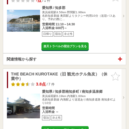
-点
/ 1 件
愛知県 / 知多郡
美浜緑苑駅4.56km
野間駅1.98km
名鉄知多新線 奥田駅よりタクシー利用10分（送迎バスあ
り。予約の際に…
営業時間 11:10～14:30
入浴料金 600円～
日帰り
宿泊
冷え性
楽天トラベルの宿泊プランを見る
関連情報から探す
THE BEACH KUROTAKE（旧 観光ホテル魚友）（休
お気に入
業中）
りに追加
3.8点
/ 7 件
愛知県 / 知多郡南知多町 / 南知多温泉郷
美浜緑苑駅6.19km
内海駅1.60km
名鉄知多新線 内海駅より送迎あり南知多道路 南知多ICよ
り10分
営業時間
入浴料金 ～
宿泊
冷え性