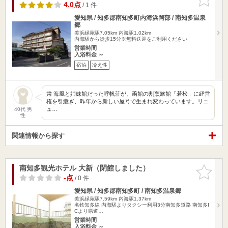
りに追加
4.0点
/ 1 件
愛知県 / 知多郡南知多町内海浜岡部 / 南知多温泉
郷
美浜緑苑駅7.05km
内海駅1.02km
内海駅から徒歩15分※無料送迎をご利用ください
営業時間
入浴料金 ～
宿泊
冷え性
粛 海風と姉妹館だった呼帆荘が、函館の割烹旅館「若松」に経営
権を引継ぎ、昨年から新しい屋号で生まれ変わっています。リニ
ュ…
40代 男
性
関連情報から探す
南知多観光ホテル 大新（閉館しました）
お気に入
りに追加
-点
/ 0 件
愛知県 / 知多郡南知多町 / 南知多温泉郷
美浜緑苑駅7.59km
内海駅1.37km
名鉄知多線 内海駅よりタクシー利用3分南知多道路 南知多I
Cより県道…
営業時間
入浴料金 ～