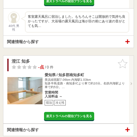
楽天トラベルの宿泊プランを見る
客室露天風呂に宿泊しました。もちろんそこは開放的で気持ち良
かったですが、大浴場の露天風呂は海が目の前にあり波の音がと
ても気…
40代 男
性
関連情報から探す
澄江 知多
お気に入
りに追加
-点
/ 0 件
愛知県 / 知多郡南知多町
美浜緑苑駅7.06km
内海駅1.03km
知多半島道路・南知多ICより車で約10分。名鉄内海駅より
車で約5分。…
営業時間
入浴料金 ～
宿泊
冷え性
楽天トラベルの宿泊プランを見る
関連情報から探す