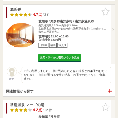
源氏香
お気に入
りに追加
4.7点
/ 3 件
愛知県 / 知多郡南知多町 / 南知多温泉郷
美浜緑苑駅9.35km
内海駅3.26km
名鉄新名古屋から特急50分内海駅下車知多バス8分から山
海名古屋高速大…
営業時間 11:00～18:00
入浴料金 1,650円～
日帰り
宿泊
冷え性
楽天トラベルの宿泊プランを見る
1泊で利用しました。 宿に到着したときの抹茶とお菓子のおもて
なしから、自由に選べる女性の浴衣、お香でのもてなし、食事、
夜の…
匿名
関連情報から探す
常滑温泉 マーゴの湯
お気に入
りに追加
4.2点
/ 12 件
愛知県 / 常滑市