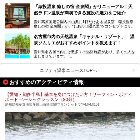
をご存じですか？
今回は、名古屋市でおすすめのスーパー銭湯を紹介します。
「名古屋駅周辺ってサウナが少ないよね」という声をよく耳
お好みの温泉施設を見つけて楽しんでくださいね。
「猿投温泉 癒しの宿 金泉閣」がリニューアル！天
にするだけあり、アクセスの良さにも胸が高鳴ります。
然ラドン温泉が満喫できる施設の魅力をご紹介
今回は普段は男性専用となっているパブリックサウナが、女
性専用で公開される『レディースデー』が開催されたので、
愛知高原国定公園内の山奥に1軒だけある温泉宿「猿投温泉
さっそく取材してきました！
癒しの宿 金泉閣」が、“しあわせ隠れ里”をコンセプトにリニ
ューアルオープンします。
名古屋市内の天然温泉「キャナル・リゾート」 温
天然ラドン温泉が堪能できるお風呂や、新設・改装された客
泉ソムリエがおすすめポイントを教えます！
室、地元の食材と温泉水で作られたお料理……。
新しくなった「猿投温泉 癒しの宿 金泉閣」の魅力を丸ごと
愛知県名古屋市内には数多くの温浴施設があり、多くの人を
ご紹介します。
楽しませています。
その中でも今回は「キャナル・リゾート」について、温泉ソ
ムリエの目線で紹介していきます！
ニフティ温泉ニュースTOPへ
名古屋市内にはスーパー銭湯や日帰り温泉が多く、「どこに
行こうかな？」と悩んでしまう方も多いと思います。
おすすめのアクティビティ情報
ぜひこの記事を参考にして「キャナル・リゾート」に出かけ
てみるのはいかがでしょうか？
【愛知・知多半島】基本を身につけたい方！サーフィン・ボディ
ボード ベーシックレッスン（90分）
愛知県知多郡南知多町山海橋詰59マリンシャトウYAMAMI101