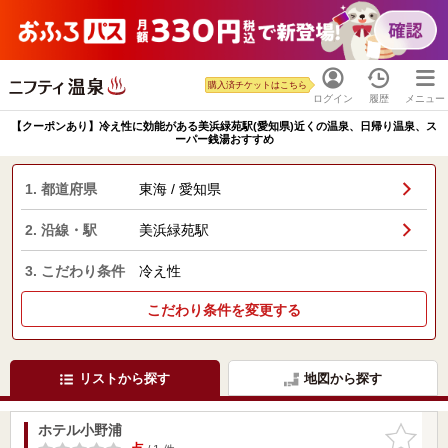
購入済チケットはこちら
ログイン
履歴
メニュー
【クーポンあり】冷え性に効能がある美浜緑苑駅(愛知県)近くの温泉、日帰り温泉、ス
ーパー銭湯おすすめ
1. 都道府県
東海 / 愛知県
2. 沿線・駅
美浜緑苑駅
3. こだわり条件
冷え性
こだわり条件を変更する
リストから探す
地図から探す
ホテル小野浦
お気に入
りに追加