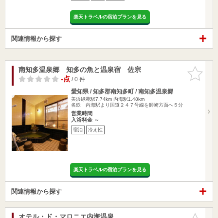
楽天トラベルの宿泊プランを見る
関連情報から探す
南知多温泉郷 知多の魚と温泉宿 佐宗
お気に入
りに追加
-点
/ 0 件
愛知県 / 知多郡南知多町 / 南知多温泉郷
美浜緑苑駅7.74km
内海駅1.48km
名鉄 内海駅より国道２４７号線を師崎方面へ５分
営業時間
入浴料金 ～
宿泊
冷え性
楽天トラベルの宿泊プランを見る
関連情報から探す
オテル・ド・マロニエ内海温泉
お気に入