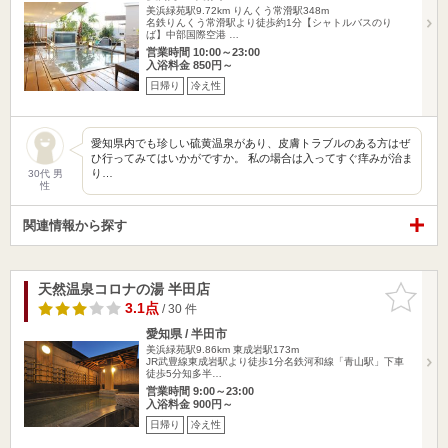
美浜緑苑駅9.72km
りんくう常滑駅348m
名鉄りんくう常滑駅より徒歩約1分【シャトルバスのり
ば】中部国際空港 …
営業時間 10:00～23:00
入浴料金 850円～
日帰り
冷え性
愛知県内でも珍しい硫黄温泉があり、皮膚トラブルのある方はぜ
ひ行ってみてはいかがですか。 私の場合は入ってすぐ痒みが治ま
り…
30代 男
性
関連情報から探す
天然温泉コロナの湯 半田店
お気に入
りに追加
3.1点
/ 30 件
愛知県 / 半田市
美浜緑苑駅9.86km
東成岩駅173m
JR武豊線東成岩駅より徒歩1分名鉄河和線「青山駅」下車
徒歩5分知多半…
営業時間 9:00～23:00
入浴料金 900円～
日帰り
冷え性