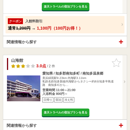
楽天トラベルの宿泊プランを見る
入館料割引
クーポン
通常
1,200円
→
1,100円（100円お得！）
関連情報から探す
山海館
お気に入
りに追加
3.0点
/ 2 件
愛知県 / 知多郡南知多町 / 南知多温泉郷
美浜緑苑駅9.23km
内海駅3.11km
私鉄名鉄知多新線内海駅からタクシー約8分知多半島道
路 南知多ICから…
営業時間 11:00～21:00
入浴料金 800円～
日帰り
宿泊
冷え性
楽天トラベルの宿泊プランを見る
関連情報から探す