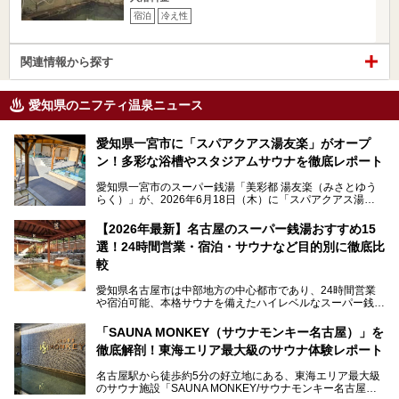
宿泊
冷え性
関連情報から探す
愛知県のニフティ温泉ニュース
愛知県一宮市に「スパアクアス湯友楽」がオープ
ン！多彩な浴槽やスタジアムサウナを徹底レポート
愛知県一宮市のスーパー銭湯「美彩都 湯友楽（みさとゆう
らく）」が、2026年6月18日（木）に「スパアクアス湯友
楽」としてリニューアルオープン！
【2026年最新】名古屋のスーパー銭湯おすすめ15
この地で30年にわたり愛され続けてきた施設だからこそ、
選！24時間営業・宿泊・サウナなど目的別に徹底比
地元住民をはじめオープンを待ちわびている人も多いのでは
ないでしょうか。
較
老朽化した設備の補修を機に、2年前からじっくり構想を練
ってきたというだけあって、館内の充実度は想像以上。
愛知県名古屋市は中部地方の中心都市であり、24時間営業
以前の4倍に拡張したという露天エリアや10の浴槽、40人収
や宿泊可能、本格サウナを備えたハイレベルなスーパー銭湯
容の巨大なスタジアムサウナに、岩盤浴やリラクゼーション
が密集する激戦区です。
までまるごと楽しめる施設に生まれ変わりました。
「SAUNA MONKEY（サウナモンキー名古屋）」を
そのため、「日々の仕事の疲れを心身ともにリセットした
今回は、全面リニューアルして新しくなった「スパアクアス
徹底解剖！東海エリア最大級のサウナ体験レポート
い」「休日に時間を忘れて1日中ダラダラ過ごしたい」「コ
湯友楽」に一足早くお邪魔して取材してきました！
スパ良く非日常の極上体験を味わいたい」人向けの施設が多
名古屋駅から徒歩約5分の好立地にある、東海エリア最大級
くある点が魅力です！
のサウナ施設「SAUNA MONKEY/サウナモンキー名古屋」