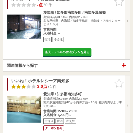
りに追加
-点
/ 0 件
愛知県 / 知多郡南知多町 / 南知多温泉郷
美浜緑苑駅8.54km
内海駅2.27km
名古屋鉄道 内海駅／知多半島道 南知多・内海インター
より１０分
営業時間
入浴料金 ～
宿泊
冷え性
楽天トラベルの宿泊プランを見る
関連情報から探す
いいね！ホテルレシーア南知多
お気に入
りに追加
3.0点
/ 1 件
愛知県 / 知多郡南知多町
美浜緑苑駅9.05km
内海駅2.87km
南知多道路南知多ICから内海方面へ10分 名鉄内海駅より車
で約10…
営業時間 15:00～23:00
入浴料金 1,200円～
日帰り
宿泊
冷え性
クーポンあり