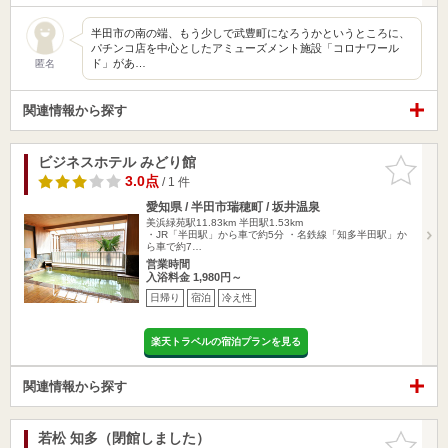
半田市の南の端、もう少しで武豊町になろうかというところに、
パチンコ店を中心としたアミューズメント施設「コロナワール
ド」があ…
匿名
関連情報から探す
ビジネスホテル みどり館
お気に入
りに追加
3.0点
/ 1 件
愛知県 / 半田市瑞穂町 / 坂井温泉
美浜緑苑駅11.83km
半田駅1.53km
・JR「半田駅」から車で約5分 ・名鉄線「知多半田駅」か
ら車で約7…
営業時間
入浴料金 1,980円～
日帰り
宿泊
冷え性
楽天トラベルの宿泊プランを見る
関連情報から探す
若松 知多（閉館しました）
お気に入