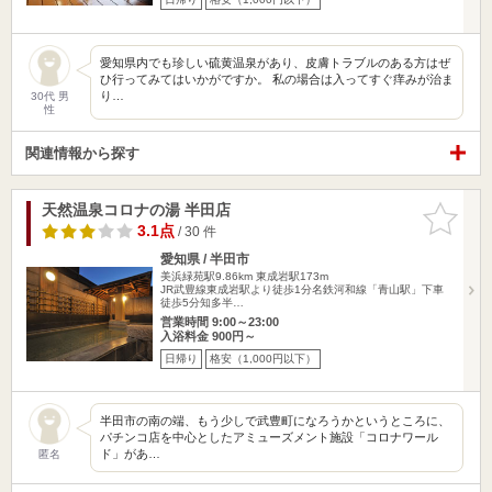
愛知県内でも珍しい硫黄温泉があり、皮膚トラブルのある方はぜ
ひ行ってみてはいかがですか。 私の場合は入ってすぐ痒みが治ま
り…
30代 男
性
関連情報から探す
天然温泉コロナの湯 半田店
お気に入
りに追加
3.1点
/ 30 件
愛知県 / 半田市
美浜緑苑駅9.86km
東成岩駅173m
JR武豊線東成岩駅より徒歩1分名鉄河和線「青山駅」下車
徒歩5分知多半…
営業時間 9:00～23:00
入浴料金 900円～
日帰り
格安（1,000円以下）
半田市の南の端、もう少しで武豊町になろうかというところに、
パチンコ店を中心としたアミューズメント施設「コロナワール
ド」があ…
匿名