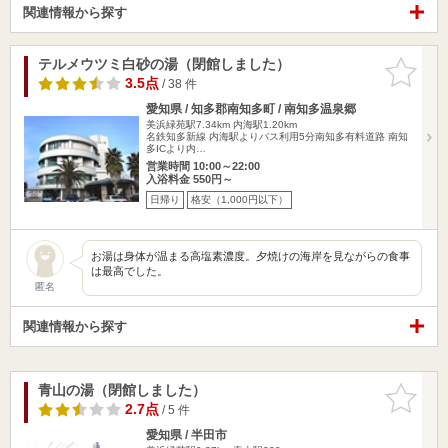
関連情報から探す
テルメウツミ白砂の湯（閉館しました）
お気に入
りに追加
3.5点
/ 38 件
愛知県 / 知多郡南知多町 / 南知多温泉郷
美浜緑苑駅7.34km
内海駅1.20km
名鉄知多新線 内海駅よりバス利用5分南知多有料道路 南知
多ICより内…
営業時間 10:00～22:00
入浴料金 550円～
日帰り
格安（1,000円以下）
お湯は身体が温まる高塩素濃度。夕焼けの海岸を見ながらの食事
は最高でした。
匿名
関連情報から探す
青山の湯（閉館しました）
お気に入
りに追加
2.7点
/ 5 件
愛知県 / 半田市