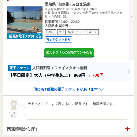
愛知県 / 知多郡 / みはま温泉
美浜緑苑駅2.12km
知多奥田駅1.19km
名鉄 知多奥田駅よりタクシー利用10分（無料送迎バス有
り・予約制）知…
営業時間 11:00～20:30
入浴料金 800円～
日帰り
宿泊
格安（1,000円以下）
電子チケットあり
楽天トラベルの宿泊プランを見る
入館料割引＋フェイスタオル無料
電子チケット
【平日限定】大人（中学生以上）
800円
→
700円
他にも1種類の電子チケットがあります
ぬるっとして、よく温まるいい温泉です。 無職透明です。
50代～
男性
関連情報から探す