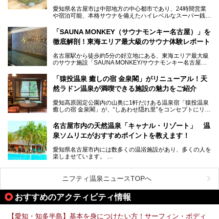
ってきたというだけあって、館内の充実度は想像以上。
愛知県名古屋市は中部地方の中心都市であり、24時間営業
以前の4倍に拡張したという露天エリアや10の浴槽、40人収
や宿泊可能、本格サウナを備えたハイレベルなスーパー銭湯
容の巨大なスタジアムサウナに、岩盤浴やリラクゼーション
が密集する激戦区です。
までまるごと楽しめる施設に生まれ変わりました。
「SAUNA MONKEY（サウナモンキー名古屋）」を
そのため、「日々の仕事の疲れを心身ともにリセットした
今回は、全面リニューアルして新しくなった「スパアクアス
徹底解剖！東海エリア最大級のサウナ体験レポート
い」「休日に時間を忘れて1日中ダラダラ過ごしたい」「コ
湯友楽」に一足早くお邪魔して取材してきました！
スパ良く非日常の極上体験を味わいたい」人向けの施設が多
名古屋駅から徒歩約5分の好立地にある、東海エリア最大級
くある点が魅力です！
のサウナ施設「SAUNA MONKEY/サウナモンキー名古屋」
をご存じですか？
今回は、名古屋市でおすすめのスーパー銭湯を紹介します。
「名古屋駅周辺ってサウナが少ないよね」という声をよく耳
お好みの温泉施設を見つけて楽しんでくださいね。
「猿投温泉 癒しの宿 金泉閣」がリニューアル！天
にするだけあり、アクセスの良さにも胸が高鳴ります。
然ラドン温泉が満喫できる施設の魅力をご紹介
今回は普段は男性専用となっているパブリックサウナが、女
性専用で公開される『レディースデー』が開催されたので、
愛知高原国定公園内の山奥に1軒だけある温泉宿「猿投温泉
さっそく取材してきました！
癒しの宿 金泉閣」が、“しあわせ隠れ里”をコンセプトにリニ
ューアルオープンします。
名古屋市内の天然温泉「キャナル・リゾート」 温
天然ラドン温泉が堪能できるお風呂や、新設・改装された客
泉ソムリエがおすすめポイントを教えます！
室、地元の食材と温泉水で作られたお料理……。
新しくなった「猿投温泉 癒しの宿 金泉閣」の魅力を丸ごと
愛知県名古屋市内には数多くの温浴施設があり、多くの人を
ご紹介します。
楽しませています。
その中でも今回は「キャナル・リゾート」について、温泉ソ
ムリエの目線で紹介していきます！
ニフティ温泉ニュースTOPへ
名古屋市内にはスーパー銭湯や日帰り温泉が多く、「どこに
行こうかな？」と悩んでしまう方も多いと思います。
おすすめのアクティビティ情報
ぜひこの記事を参考にして「キャナル・リゾート」に出かけ
てみるのはいかがでしょうか？
【愛知・知多半島】基本を身につけたい方！サーフィン・ボディ