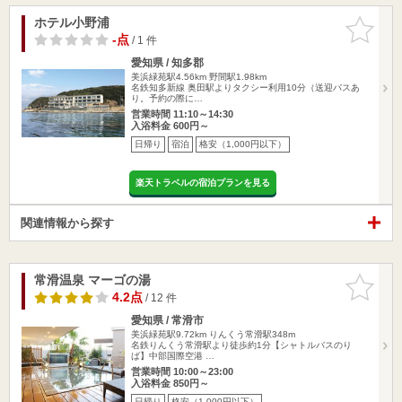
ホテル小野浦
お気に入
りに追加
-点
/ 1 件
愛知県 / 知多郡
美浜緑苑駅4.56km
野間駅1.98km
名鉄知多新線 奥田駅よりタクシー利用10分（送迎バスあ
り。予約の際に…
営業時間 11:10～14:30
入浴料金 600円～
日帰り
宿泊
格安（1,000円以下）
楽天トラベルの宿泊プランを見る
関連情報から探す
常滑温泉 マーゴの湯
お気に入
りに追加
4.2点
/ 12 件
愛知県 / 常滑市
美浜緑苑駅9.72km
りんくう常滑駅348m
名鉄りんくう常滑駅より徒歩約1分【シャトルバスのり
ば】中部国際空港 …
営業時間 10:00～23:00
入浴料金 850円～
日帰り
格安（1,000円以下）