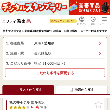
購入済チケットはこちら
ログイン
履歴
メニュー
格安で入浴できる美浜緑苑駅(愛知県)近くの温泉、日帰り温泉、スーパー銭湯おすすめ
1. 都道府県
東海 / 愛知県
2. 沿線・駅
美浜緑苑駅
3. こだわり条件
格安（1,000円以下）
こだわり条件を変更する
リストから探す
地図から探す
亀の井ホテル 知多美浜
お気に入
りに追加
4.0点
/ 6 件