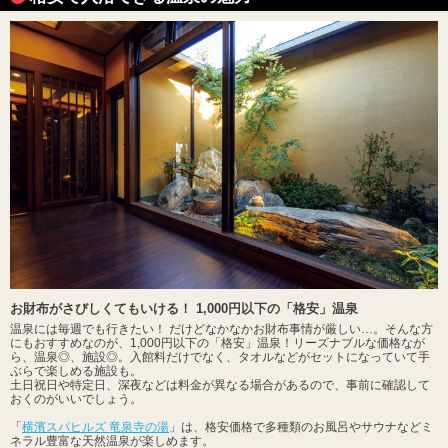
お財布がさびしくてもいける！ 1,000円以下の「格安」温泉
温泉には毎週でも行きたい！ だけどなかなかお財布事情が厳しい…。そんな方
にもおすすめなのが、1,000円以下の「格安」温泉！リーズナブルな価格なが
ら、温泉◎、施設◎。入館料だけでなく、タオルなどがセットになっていて手
ぶらで楽しめる施設も。
土日祝日や特定日、深夜などは料金が異なる場合があるので、事前に確認して
おくのがいいでしょう。
「
横濱スパヒルズ 竜泉寺の湯
」は、格安価格で多種類のお風呂やサウナなどミ
ネラル豊富な天然温泉が楽しめます。