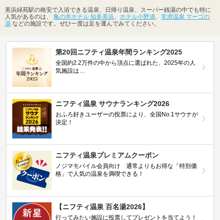
美浜緑苑駅の格安で入浴できる温泉、日帰り温泉、スーパー銭湯の中でも特に
人気があるのは、
亀の井ホテル 知多美浜
、
ホテル小野浦
、
常滑温泉 マーゴの
湯
などの施設です。ぜひ一度は足を運んでみてください。
第20回ニフティ温泉年間ランキング2025
全国約2.2万件の中から頂点に選ばれた、2025年の人
気施設は…
ニフティ温泉 サウナランキング2026
おふろ好きユーザーの投票により、全国No.1サウナが
決定！
ニフティ温泉プレミアムクーポン
ノジマモバイル会員向け 通常よりもお得な「特別価
格」で人気の温泉を満喫できる！
【ニフティ温泉 百名湯2026】
行ってみたい施設に投票してプレゼントを当てよう！