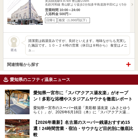
美浜緑苑駅9.87km
青山駅239m
名鉄河和線 青山駅より徒歩2分知多半島道路半田ICより5分
営業時間 10:00～24:00
入浴料金 500円～
日帰り
格安（1,000円以下）
清潔度は銭湯並みですが、良好といえます。地味ながらも充実し
た施設です。１０～２４時の営業（休日は８時から） 食堂はメニ
ュ…
匿名
関連情報から探す
愛知県のニフティ温泉ニュース
愛知県一宮市に「スパアクアス湯友楽」がオープ
ン！多彩な浴槽やスタジアムサウナを徹底レポート
愛知県一宮市のスーパー銭湯「美彩都 湯友楽（みさとゆう
らく）」が、2026年6月18日（木）に「スパアクアス湯友
楽」としてリニューアルオープン！
【2026年最新】名古屋のスーパー銭湯おすすめ15
この地で30年にわたり愛され続けてきた施設だからこそ、
選！24時間営業・宿泊・サウナなど目的別に徹底比
地元住民をはじめオープンを待ちわびている人も多いのでは
ないでしょうか。
較
老朽化した設備の補修を機に、2年前からじっくり構想を練