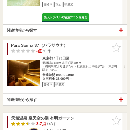
日帰り
宿泊
朝風呂
楽天トラベルの宿泊プランを見る
関連情報から探す
Para Sauna 37（パラサウナ）
お気に入
りに追加
-点
/ 0 件
東京都 / 千代田区
新橋駅4.18km
末広町駅105m
・御徒町駅より徒歩5分 ・秋葉原駅より徒歩7分 ・末広町
駅より徒…
営業時間 0:00～24:00
入浴料金 33,000円～
日帰り
朝風呂
関連情報から探す
天然温泉 泉天空の湯 有明ガーデン
お気に入
りに追加
3.7点
/ 43 件