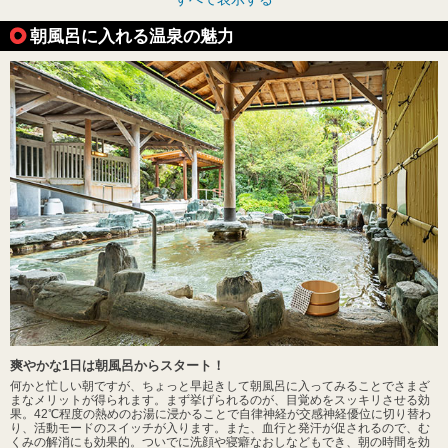
朝風呂に入れる温泉の魅力
爽やかな1日は朝風呂からスタート！
何かと忙しい朝ですが、ちょっと早起きして朝風呂に入ってみることでさまざ
まなメリットが得られます。まず挙げられるのが、目覚めをスッキリさせる効
果。42℃程度の熱めのお湯に浸かることで自律神経が交感神経優位に切り替わ
り、活動モードのスイッチが入ります。また、血行と発汗が促されるので、む
くみの解消にも効果的。ついでに洗顔や寝癖なおしなどもでき、朝の時間を効