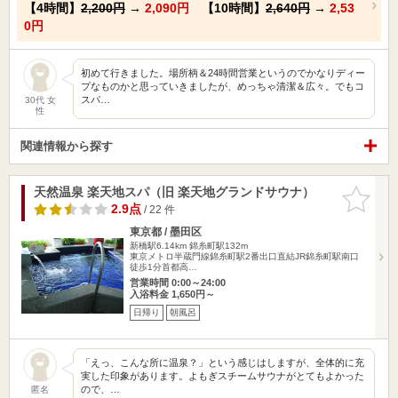
【4時間】
2,200円
→
2,090円
【10時間】
2,640円
→
2,53
0円
初めて行きました。場所柄＆24時間営業というのでかなりディー
プなものかと思っていきましたが、めっちゃ清潔＆広々。でもコ
スパ…
30代 女
性
関連情報から探す
天然温泉 楽天地スパ（旧 楽天地グランドサウナ）
お気に入
りに追加
2.9点
/ 22 件
東京都 / 墨田区
新橋駅6.14km
錦糸町駅132m
東京メトロ半蔵門線錦糸町駅2番出口直結JR錦糸町駅南口
徒歩1分首都高…
営業時間 0:00～24:00
入浴料金 1,650円～
日帰り
朝風呂
「えっ、こんな所に温泉？」という感じはしますが、全体的に充
実した印象があります。よもぎスチームサウナがとてもよかった
ので、…
匿名