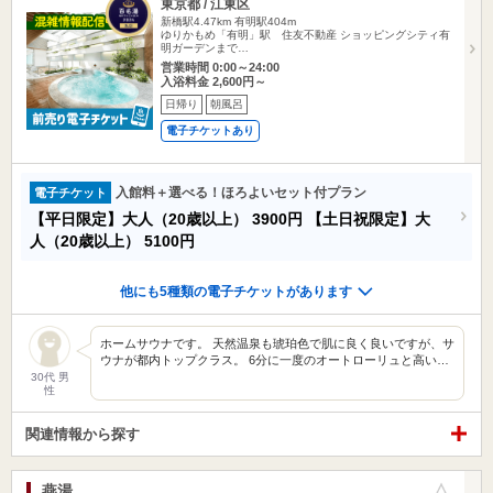
東京都 / 江東区
新橋駅4.47km
有明駅404m
ゆりかもめ「有明」駅 住友不動産 ショッピングシティ有
明ガーデンまで…
営業時間 0:00～24:00
入浴料金 2,600円～
日帰り
朝風呂
電子チケットあり
入館料＋選べる！ほろよいセット付プラン
電子チケット
【平日限定】大人（20歳以上）
3900円
【土日祝限定】大
人（20歳以上）
5100円
他にも5種類の電子チケットがあります
ホームサウナです。 天然温泉も琥珀色で肌に良く良いですが、サ
ウナが都内トップクラス。 6分に一度のオートローリュと高い…
30代 男
性
関連情報から探す
燕湯
お気に入