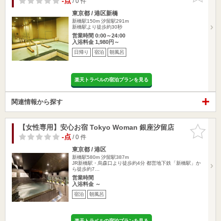
-点
/ 0 件
東京都 / 港区新橋
新橋駅150m
汐留駅291m
新橋駅より徒歩約30秒
営業時間 0:00～24:00
入浴料金 1,980円～
日帰り
宿泊
朝風呂
楽天トラベルの宿泊プランを見る
関連情報から探す
【女性専用】安心お宿 Tokyo Woman 銀座汐留店
お気に入
りに追加
-点
/ 0 件
東京都 / 港区
新橋駅580m
汐留駅387m
JR新橋駅・烏森口より徒歩約4分 都営地下鉄「新橋駅」か
ら徒歩約7…
営業時間
入浴料金 ～
宿泊
朝風呂
楽天トラベルの宿泊プランを見る