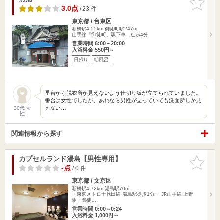
りに追加
3.0点
/ 23 件
東京都 / 台東区
新橋駅4.55km
御徒町駅247m
山手線「御徒町」駅下車、徒歩4分
営業時間 6:00～20:00
入浴料金 550円～
日帰り
朝風呂
番台から脱衣所が見えないよう仕切り板が立てられていました。
番台は女性でしたが、あれなら男性が立っていても洗面所しか見
えない…
30代 女
性
関連情報から探す
カプセルランド湯島【男性専用】
お気に入
りに追加
-点
/ 0 件
東京都 / 文京区
新橋駅4.72km
湯島駅70m
・東京メトロ千代田線 湯島駅徒歩1分 ・JR山手線 上野
駅・御徒…
営業時間 0:00～0:24
入浴料金 1,000円～