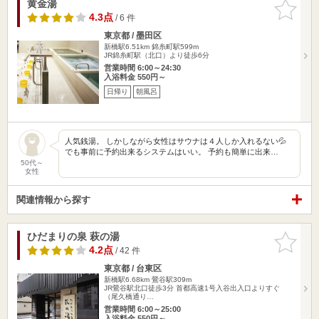
黄金湯
お気に入
りに追加
4.3点
/ 6 件
東京都 / 墨田区
新橋駅6.51km
錦糸町駅599m
JR錦糸町駅（北口）より徒歩6分
営業時間 6:00～24:30
入浴料金 550円～
日帰り
朝風呂
人気銭湯。 しかしながら女性はサウナは４人しか入れるない💦
でも事前に予約出来るシステムはいい。 予約も簡単に出来…
50代～
女性
関連情報から探す
ひだまりの泉 萩の湯
お気に入
りに追加
4.2点
/ 42 件
東京都 / 台東区
新橋駅6.68km
鶯谷駅309m
JR鶯谷駅北口徒歩3分 首都高速1号入谷出入口よりすぐ
（尾久橋通り…
営業時間 6:00～25:00
入浴料金 550円～