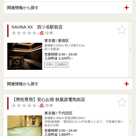
関連情報から探す
SAUNA XX 四ツ谷駅前店
お気に入
りに追加
-点
/ 0 件
東京都 / 新宿区
新橋駅3.50km
四ツ谷駅212m
四ツ谷駅前
営業時間 6:00～25:00
入浴料金 2,420円～
日帰り
朝風呂
関連情報から探す
【男性専用】安心お宿 秋葉原電気街店
お気に入
りに追加
-点
/ 0 件
東京都 / 千代田区
新橋駅3.69km
秋葉原駅209m
JR秋葉原駅・電気街口から中央通りに出て、万世橋方面へ
徒歩120秒
営業時間 0:00～24:00
入浴料金 1,980円～