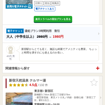
日帰り
宿泊
朝風呂
電子チケットあり
楽天トラベルの宿泊プランを見る
湯処プラン3時間利用 割引
電子チケット
大人（中学生以上）
2980円
→
1980円
新宿駅からとても近く、施設も綺麗でアメニティも豊富。 ちょっ
と時間を潰すのにも使えるのか良い。
40代 男
性
関連情報から探す
新宿天然温泉 テルマー湯
お気に入
りに追加
4.5点
/ 132 件
東京都 / 新宿区
新橋駅5.74km
新宿三丁目駅378m
・都営新宿線、東京メトロ丸ノ内線・副都心線 「新宿三丁
目」駅E1出口…
営業時間 0:00～24:00