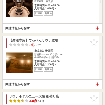
最寄り駅：目黒駅
営業時間 6:00～25:00
入浴料金 1,650円～
日帰り
朝風呂
関連情報から探す
【男性専用】てっぺんサウナ道場
お気に入
りに追加
-点
/ 0 件
東京都 / 渋谷区
新橋駅5.46km
渋谷駅411m
各線渋谷駅から徒歩5分
営業時間 0:00～24:00
入浴料金 1,200円～
日帰り
朝風呂
関連情報から探す
サウナホテルニュー大泉 稲荷町店
お気に入
りに追加
3.8点
/ 4 件