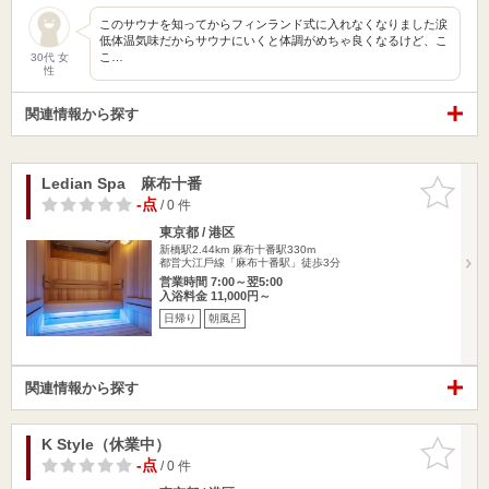
このサウナを知ってからフィンランド式に入れなくなりました涙
低体温気味だからサウナにいくと体調がめちゃ良くなるけど、こ
こ…
30代 女
性
関連情報から探す
Ledian Spa 麻布十番
お気に入
りに追加
-点
/ 0 件
東京都 / 港区
新橋駅2.44km
麻布十番駅330m
都営⼤江⼾線「麻布十番駅」徒歩3分
営業時間 7:00～翌5:00
入浴料金 11,000円～
日帰り
朝風呂
関連情報から探す
K Style（休業中）
お気に入
りに追加
-点
/ 0 件