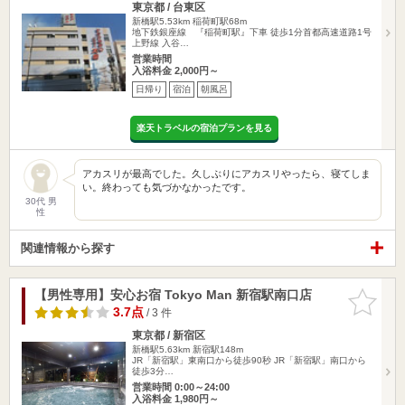
東京都 / 台東区
新橋駅5.53km
稲荷町駅68m
地下鉄銀座線 『稲荷町駅』下車 徒歩1分首都高速道路1号
上野線 入谷…
営業時間
入浴料金 2,000円～
日帰り
宿泊
朝風呂
楽天トラベルの宿泊プランを見る
アカスリが最高でした。久しぶりにアカスリやったら、寝てしま
い。終わっても気づかなかったです。
30代 男
性
関連情報から探す
【男性専用】安心お宿 Tokyo Man 新宿駅南口店
お気に入
りに追加
3.7点
/ 3 件
東京都 / 新宿区
新橋駅5.63km
新宿駅148m
JR「新宿駅」東南口から徒歩90秒 JR「新宿駅」南口から
徒歩3分…
営業時間 0:00～24:00
入浴料金 1,980円～