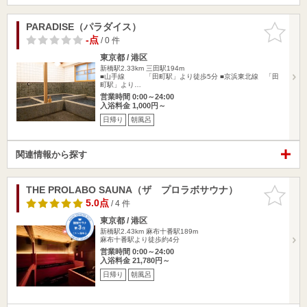
PARADISE（パラダイス）
お気に入
りに追加
-点
/ 0 件
東京都 / 港区
新橋駅2.33km
三田駅194m
■山手線 「田町駅」より徒歩5分 ■京浜東北線 「田
町駅」より…
営業時間 0:00～24:00
入浴料金 1,000円～
日帰り
朝風呂
関連情報から探す
THE PROLABO SAUNA（ザ プロラボサウナ）
お気に入
りに追加
5.0点
/ 4 件
東京都 / 港区
新橋駅2.43km
麻布十番駅189m
麻布十番駅より徒歩約4分
営業時間 0:00～24:00
入浴料金 21,780円～
日帰り
朝風呂