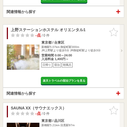
関連情報から探す
上野ステーションホステル オリエンタル1
お気に入
りに追加
-点
/ 0 件
東京都 / 台東区
新橋駅5.07km
御徒町駅300m
JR上野駅より徒歩5分 JR御徒町駅より徒歩3分
営業時間 0:00～24:00
入浴料金 1,400円～
日帰り
宿泊
朝風呂
楽天トラベルの宿泊プランを見る
関連情報から探す
SAUNA XX（サウナエックス）
お気に入
りに追加
-点
/ 0 件
東京都 / 品川区
新橋駅5.21km
目黒駅87m