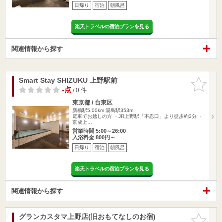
日帰り
宿泊
朝風呂
楽天トラベルの宿泊プランを見る
関連情報から探す
Smart Stay SHIZUKU 上野駅前
お気に入
りに追加
-点
/ 0 件
東京都 / 台東区
新橋駅5.00km
湯島駅353m
電車でお越しの方 ・JR上野駅「不忍口」より徒歩約3分 ・
京成上…
営業時間 5:00～26:00
入浴料金 800円～
日帰り
宿泊
朝風呂
楽天トラベルの宿泊プランを見る
関連情報から探す
グランカスタマ上野店(旧おもてなしのお宿)
お気に入