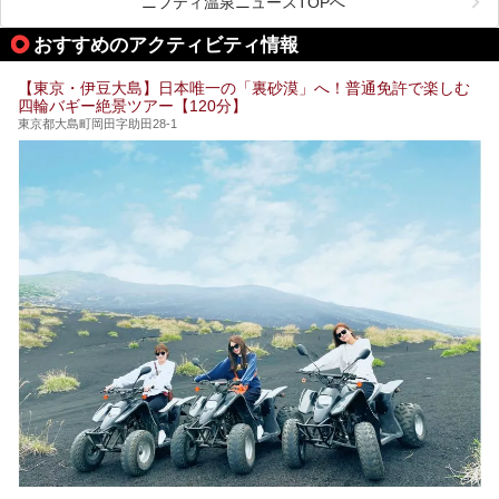
ら、特におすすめしたい施設14選をご紹介します。
ニフティ温泉ニュースTOPへ
る場所があれば」と探した経験がある人も多いのではないで
宿泊可能な施設もピックアップしているので、ぜひチェック
しょうか。
してみてください。
おすすめのアクティビティ情報
そこで本記事では、東京でおすすめのスーパー銭湯を、目的
別に厳選した30施設からご紹介します。
【東京・伊豆大島】日本唯一の「裏砂漠」へ！普通免許で楽しむ
24時間営業で宿泊できる施設や、1,000円以下で楽しめる安
四輪バギー絶景ツアー【120分】
い施設、デートや休日レジャーにもぴったりなエンタメ要素
が充実した施設など、利用のシーンに合わせて参考にしてく
東京都大島町岡田字助田28-1
ださい。