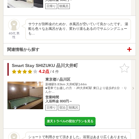
日帰り
朝風呂
サウナが別料金のためか、水風呂が空いていて良かったです。 湯
船も色々なお風呂があり、変わり湯もあるのでサムシングニュー
も…
40代 男
性
関連情報から探す
Smart Stay SHIZUKU 品川大井町
お気に入
りに追加
4.2点
/ 4 件
東京都 / 品川区
新橋駅6.83km
大井町駅144m
■電車でお越しの方 ・JR大井町駅 東口より徒歩約1分 ・り
んか…
営業時間
入浴料金 800円～
日帰り
宿泊
朝風呂
楽天トラベルの宿泊プランを見る
ショートで利用させて頂きました。浴室はあまり広くありません