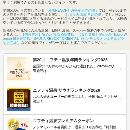
率よく利用できるのも見逃せないポイントです。
早朝5:00から営業している
「湘南RESORT SPA 竜泉寺の湯」
では、朝9:00まで
の入館者へ向けて朝風呂料金を設定。
「しまなみ温泉 喜助の湯」
でも、朝6:00
から10:00の間に入館する場合のサービスタイム料金が用意されており、比較的
空いている時間帯にゆったりと利用することができます。
新橋駅の朝風呂に入れる温泉、日帰り温泉、スーパー銭湯の中でも特に人気が
あるのは、
【男性専用】安心お宿 新橋駅前店
、
【女性専用】安心お宿 Tokyo W
oman 銀座汐留店
、
SAUNA RESORT ORIENTAL（センチュリオンホテルグラ
ンド赤坂）
などの施設です。ぜひ一度は足を運んでみてください。
第20回ニフティ温泉年間ランキング2025
全国約2.2万件の中から頂点に選ばれた、2025年の人
気施設は…
ニフティ温泉 サウナランキング2026
おふろ好きユーザーの投票により、全国No.1サウナが
決定！
ニフティ温泉プレミアムクーポン
ノジマモバイル会員向け 通常よりもお得な「特別価