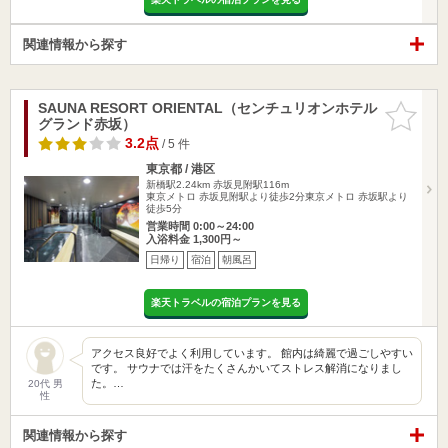
関連情報から探す
SAUNA RESORT ORIENTAL（センチュリオンホテル
お気に入
グランド赤坂）
りに追加
3.2点
/ 5 件
東京都 / 港区
新橋駅2.24km
赤坂見附駅116m
東京メトロ 赤坂見附駅より徒歩2分東京メトロ 赤坂駅より
徒歩5分
営業時間 0:00～24:00
入浴料金 1,300円～
日帰り
宿泊
朝風呂
楽天トラベルの宿泊プランを見る
アクセス良好でよく利用しています。 館内は綺麗で過ごしやすい
です。 サウナでは汗をたくさんかいてストレス解消になりまし
た。…
20代 男
性
関連情報から探す