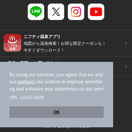
ニフティ温泉アプリ
地図から温泉検索！お得な限定クーポンも！
今すぐダウンロード！
ご意見ご要望 ・お問い合わせ
施設データの新規追加や修正依頼もこちらから
By using our services, you agree that we and
our
partners
use cookies to improve advertisi
スマートフォン
/
PC
ng and enhance your experience on our servi
加盟店募集（資料請求）
広告出稿のご案内
ces.
Learn more
利用規約
ライフスタイルMEMBERS+規約
特定商取引法に基づく表記
ヘルプ
採用情報
OK
運営会社
個人情報保護ポリシー
©NIFTY Lifestyle Co., Ltd.