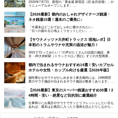
2026年7月7日、新宿の「黄金湯 新宿店（旧 金沢浴場）」が
リニューアルオープンします。
レトロでノスタルジックなタイル絵はそのまま、昔からここ
【2026最新】都内のおしゃれデザイナーズ銭湯・
を知る地元の人にも、新しく足を運んでくれる人にも愛され
ネオ銭湯15選！週末のご褒美に♪
る、今の時代の"銭湯"として生まれ変わりました。洞窟のよ
うなユニークなサウナ、自家醸造のクラフトビールが飲める
「今週末はどこかでおしゃれに癒やされたい」
ビアバーなど、新しく登場したスポットも併せて紹介しま
「日々の疲れを心地よくリセットしたい」
す。充実した設備があるのに、基本の入浴料が銭湯価格の5
──そんなときにおすすめなのが、今、都内で大きなブーム
50円というのも嬉しすぎます！
となっている新しいスタイルの銭湯です。
【サウナメッツァ大井町トラックス 現地レポ】日
本初のトラムサウナや充実の温浴が魅力！
最近、SNSやメディアで「デザイナーズ銭湯」や「ネオ銭
湯」という言葉をよく耳にしませんか？
SNSで“行ってみたい！”の声がたくさんの話題の施設。東
京・JR大井町駅（トラックス口／西口）すぐの大型商業施
本記事では、そもそもこれらがどんな銭湯なのか、その気に
設・大井町 トラックスに、2026年3月28日、「サウナメッ
なる違いを分かりやすく解説！さらに、都内で絶対に外せな
ツァ大井町トラックス」がニューオープン。施設の様子をレ
いおしゃれな名店15選を、おすすめの順番で一挙にご紹介
都内で泊まれるサウナおすすめ14選！安いカプセル
ポ―トします。
します。
ホテルや女性・カップル向けを厳選【2026年版】
個性豊かなサウナがひしめき合う東京都内には、24時間営
業のサウナ施設や泊まれるサウナ施設が数多くあります。
終電を逃した深夜の利用に限らず、時間を気にしないサウナ
を旅の目的とする「サ旅」や自分へのご褒美のための宿泊な
【2026最新】東京のスーパー銭湯おすすめ30選！2
ど、自分の好きなタイミングで好きなだけサ活ができるのが
4時間・安い・絶景など目的別に厳選紹介
魅力です。
仕事帰りにお風呂やサウナでサッとリフレッシュしたい日も
最近では、男性専用施設だけでなく、カップルや女性に嬉し
あれば、週末はお風呂に入ったり漫画を読んだりしながら一
い個室サウナも増えてきました。
日中ダラダラ過ごしたい日もあると思います。
この記事では、東京都内にある24時間営業のサウナの中か
また、終電を逃してしまい、「このまま朝までゆっくりでき