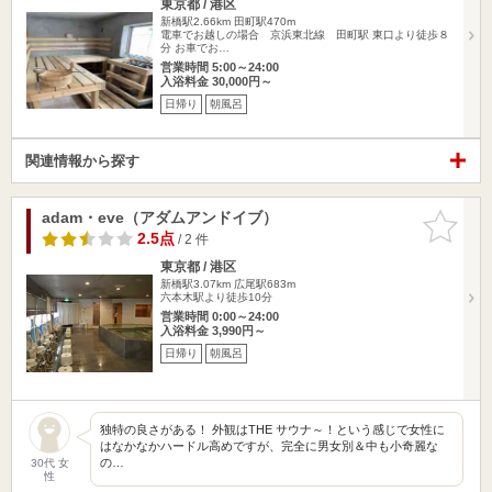
東京都 / 港区
新橋駅2.66km
田町駅470m
電車でお越しの場合 京浜東北線 田町駅 東口より徒歩８
分 お車でお…
営業時間 5:00～24:00
入浴料金 30,000円～
日帰り
朝風呂
関連情報から探す
adam・eve（アダムアンドイブ）
お気に入
りに追加
2.5点
/ 2 件
東京都 / 港区
新橋駅3.07km
広尾駅683m
六本木駅より徒歩10分
営業時間 0:00～24:00
入浴料金 3,990円～
日帰り
朝風呂
独特の良さがある！ 外観はTHE サウナ～！という感じで女性に
はなかなかハードル高めですが、完全に男女別＆中も小奇麗な
の…
30代 女
性