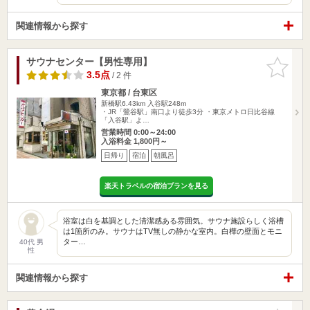
関連情報から探す
サウナセンター【男性専用】
お気に入
りに追加
3.5点
/ 2 件
東京都 / 台東区
新橋駅6.43km
入谷駅248m
・JR「鶯谷駅」南口より徒歩3分 ・東京メトロ日比谷線
「入谷駅」よ…
営業時間 0:00～24:00
入浴料金 1,800円～
日帰り
宿泊
朝風呂
楽天トラベルの宿泊プランを見る
浴室は白を基調とした清潔感ある雰囲気。サウナ施設らしく浴槽
は1箇所のみ。サウナはTV無しの静かな室内。白樺の壁面とモニ
ター…
40代 男
性
関連情報から探す