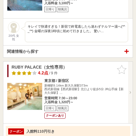
入浴料金 3,100円～
日帰り
朝風呂
キレイで快適すぎる！新宿で終電逃したら迷わずテルマー湯へ(*^
_^*) 金曜の深夜1時頃に初めて行きました。 驚い…
20代 女
性
関連情報から探す
RUBY PALACE（女性専用）
お気に入
りに追加
4.2点
/ 9 件
東京都 / 新宿区
新橋駅6.14km
新大久保駅373m
西武新宿線【西武新宿駅】北口より徒歩5分 JR山手線【新
大久保駅】…
営業時間 7:30～23:00
入浴料金 1,320円～
日帰り
朝風呂
クーポンあり
入館料110円引き
クーポン