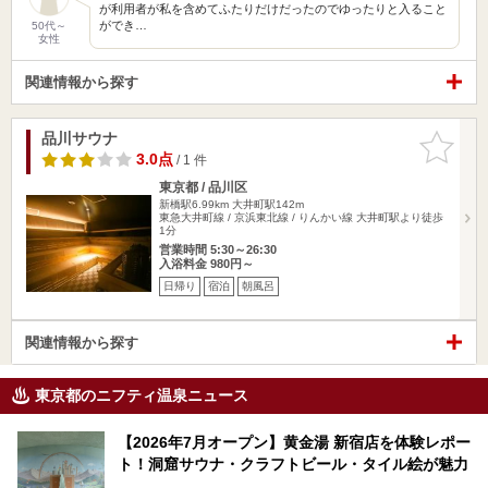
が利用者が私を含めてふたりだけだったのでゆったりと入ること
ができ…
50代～
女性
関連情報から探す
品川サウナ
お気に入
りに追加
3.0点
/ 1 件
東京都 / 品川区
新橋駅6.99km
大井町駅142m
東急大井町線 / 京浜東北線 / りんかい線 大井町駅より徒歩
1分
営業時間 5:30～26:30
入浴料金 980円～
日帰り
宿泊
朝風呂
関連情報から探す
東京都のニフティ温泉ニュース
【2026年7月オープン】黄金湯 新宿店を体験レポー
ト！洞窟サウナ・クラフトビール・タイル絵が魅力