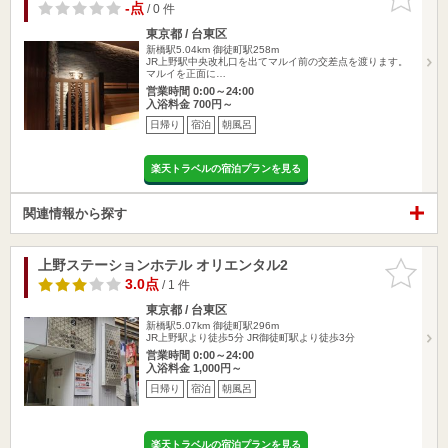
りに追加
-点
/ 0 件
東京都 / 台東区
新橋駅5.04km
御徒町駅258m
JR上野駅中央改札口を出てマルイ前の交差点を渡ります。
マルイを正面に…
営業時間 0:00～24:00
入浴料金 700円～
日帰り
宿泊
朝風呂
楽天トラベルの宿泊プランを見る
関連情報から探す
上野ステーションホテル オリエンタル2
お気に入
りに追加
3.0点
/ 1 件
東京都 / 台東区
新橋駅5.07km
御徒町駅296m
JR上野駅より徒歩5分 JR御徒町駅より徒歩3分
営業時間 0:00～24:00
入浴料金 1,000円～
日帰り
宿泊
朝風呂
楽天トラベルの宿泊プランを見る