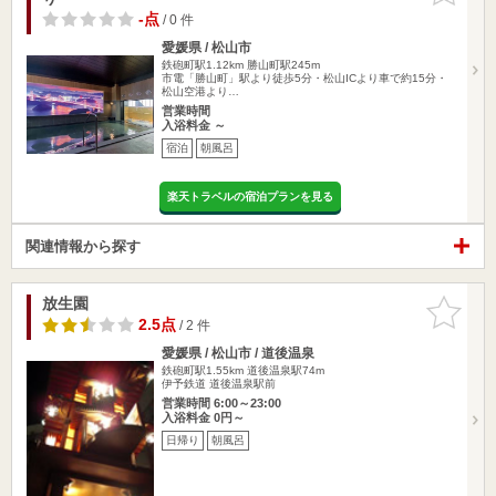
-点
/ 0 件
愛媛県 / 松山市
鉄砲町駅1.12km
勝山町駅245m
市電「勝山町」駅より徒歩5分・松山ICより車で約15分・
松山空港より…
営業時間
入浴料金 ～
宿泊
朝風呂
楽天トラベルの宿泊プランを見る
関連情報から探す
放生園
お気に入
りに追加
2.5点
/ 2 件
愛媛県 / 松山市 / 道後温泉
鉄砲町駅1.55km
道後温泉駅74m
伊予鉄道 道後温泉駅前
営業時間 6:00～23:00
入浴料金 0円～
日帰り
朝風呂