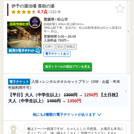
伊予の湯治場 喜助の湯
お気に入
りに追加
4.7点
/ 210 件
愛媛県 / 松山市
鉄砲町駅1.66km
松山駅241m
JR松山駅下車、徒歩2分。松山自動車道松山ICから国道33
号へ､松山…
営業時間 5:00～26:00
入浴料金 750円～
日帰り
宿泊
朝風呂
電子チケットあり
楽天トラベルの宿泊プランを見る
入浴＋レンタルタオルセットプラン（GW・お盆・年末
電子チケット
年始利用不可）
【平日】大人（中学生以上）
1300円
→
1250円
【土日祝】
大人（中学生以上）
1400円
→
1350円
他にも2種類の電子チケットがあります
趣はスーパー銭湯ですが、ちゃんとした天然湯。 お風呂も本当に
広々していて、洗い場もたくさん！ 混雑でイライラしません。