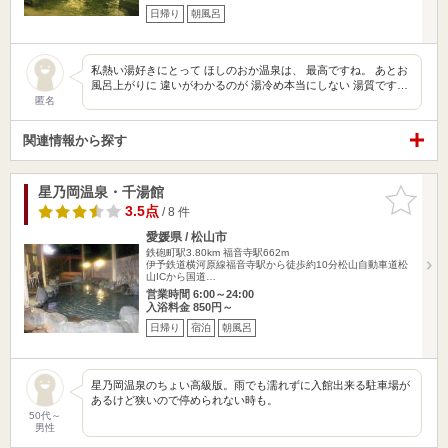
日帰り
朝風呂
私熱い湯好きにとって ほしのおか温泉は、 最高ですね。 あとお
風呂上がりに 違いがわかるのが 湯冷め本当にしない 湯質です…
匿名
関連情報から探す
星乃岡温泉・千湯館
お気に入
りに追加
3.5点
/ 8 件
愛媛県 / 松山市
鉄砲町駅3.80km
福音寺駅662m
伊予鉄道横河原線福音寺駅から徒歩約10分松山自動車道松
山ICから国道…
営業時間 6:00～24:00
入浴料金 850円～
日帰り
宿泊
朝風呂
星乃岡温泉のちょい高級版。雨でも濡れずに入館出来る駐車場が
あるけど狭いので停められない時も。
50代～
男性