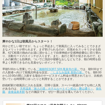
爽やかな1日は朝風呂からスタート！
何かと忙しい朝ですが、ちょっと早起きして朝風呂に入ってみることでさまざ
まなメリットが得られます。まず挙げられるのが、目覚めをスッキリさせる効
果。42℃程度の熱めのお湯に浸かることで自律神経が交感神経優位に切り替わ
り、活動モードのスイッチが入ります。また、血行と発汗が促されるので、む
くみの解消にも効果的。ついでに洗顔や寝癖なおしなどもでき、朝の時間を効
率よく利用できるのも見逃せないポイントです。
早朝5:00から営業している
「湘南RESORT SPA 竜泉寺の湯」
では、朝9:00まで
の入館者へ向けて朝風呂料金を設定。
「しまなみ温泉 喜助の湯」
でも、朝6:00
から10:00の間に入館する場合のサービスタイム料金が用意されており、比較的
空いている時間帯にゆったりと利用することができます。
鉄砲町駅の朝風呂に入れる温泉、日帰り温泉、スーパー銭湯の中でも特に人気
があるのは、
天然温泉「旅人の湯」ホテルルートイン松山－勝山通り－
、
放生
園
、
道後温泉本館
などの施設です。ぜひ一度は足を運んでみてください。