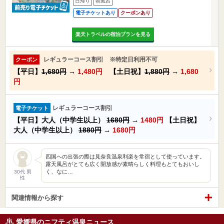
日帰り
朝風呂
電子チケットあり
クーポンあり
楽天トラベルの宿泊プランを見る
レギュラーコース割引 ※特定日利用不可
クーポン
【平日】
1,680円
→
1,480円
【土日祝】
1,880円
→
1,680
円
レギュラーコース割引
電子チケット
【平日】大人（中学生以上）
1680円
→
1480円
【土日祝】
大人（中学生以上）
1880円
→
1680円
四国への出張の際は見奈良温泉利楽を常宿として使っています。
露天風呂がとても広く開放感が素晴らしく料理もとてもおいし
く、なに…
30代 男
性
関連情報から探す
愛媛県のニフティ温泉ニュース