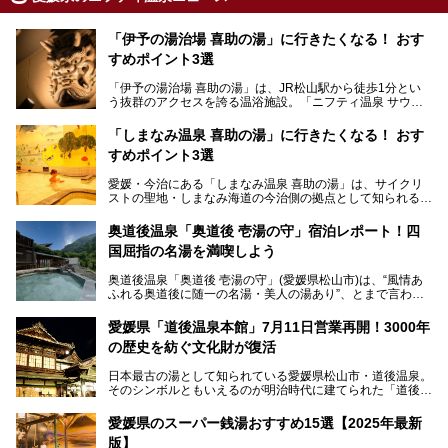
「伊予の湯治場 喜助の湯」に行きたくなる！ おす
すめポイント3選
「伊予の湯治場 喜助の湯」は、JR松山駅から徒歩1分とい
う抜群のアクセスを誇る温浴施設。「ニフティ温泉 サウナ
ランキング」で2年連続1位を獲得し、全国から多くのサウ
ナーが訪れる人気スポットです。天然温泉・サウナ・岩盤
「しまなみ温泉 喜助の湯」に行きたくなる！ おす
浴・食事・宿泊まで“癒しのすべて”がそろう人気施設の中で
すめポイント3選
も、特におすすめしたい3つのポイントについて厳選してお
届けします。読めばきっと、行きたくなること間違いなし！
愛媛・今治にある「しまなみ温泉 喜助の湯」は、サイクリ
ストの聖地・しまなみ海道の今治側の拠点として知られる人
気の温泉施設。「日本一サイクリストが集まる温泉」とも呼
ばれていて、自転車ロッカーや工具、給水サービスなど、旅
奥道後温泉「奥道後 壱湯の守」宿泊レポート！四
人に嬉しい工夫がたっぷり。お風呂は内湯から半露天、サウ
国屈指の名湯を満喫しよう
ナまで種類豊富で広々空間。泉質も温度もバリエーション豊
かで、湯めぐり感覚で楽しめちゃいます。
奥道後温泉「奥道後 壱湯の守」(愛媛県松山市)は、“風情あ
ふれる奥道後に随一の名湯・美人の湯あり”、とまで言われ
る四国屈指の名湯です。最も有名なのが、西日本最大級の大
今回は人気のこの施設の中でも、特におすすめしたい3つの
露天風呂。日々の生活から隔離された非日常感を味わえま
ポイントについて厳選してお届けします。読めばきっと、行
愛媛県「道後温泉本館」7月11日営業再開！3000年
す。
きたくなること間違いなし！
の歴史を紡ぐ文化財が復活
日帰り入浴も可能ですが、宿泊してじっくり楽しむのがベス
日本最古の湯として知られている愛媛県松山市・道後温泉。
ト。今回はニフティ温泉ライターである筆者自ら宿泊し、名
そのシンボルともいえるのが明治時代に建てられた「道後温
物の大露天風呂「翠明の湯」の全浴槽をご紹介。また、パブ
泉本館」です。平成31年1月から約5年半にわたって行って
リックスペース・貸切露天風呂・客室・食事など、多角的に
いた保存修理工事が終わり、いよいよ2024年7月11日から
その魅力をご紹介します！
愛媛県のスーパー銭湯おすすめ15選【2025年最新
全館営業再開となります。
版】