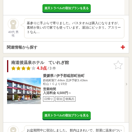
楽天トラベルの宿泊プランを見る
墓参りに手ぶらで寄りました。バスタオルは購入になりますが、
素材が良いので家でも使っています。湯治にピッタリ。アスリー
トなん…
40代 男
性
関連情報から探す
南道後温泉ホテル ていれぎ館
お気に入
りに追加
4.3点
/ 3 件
愛媛県 / 伊予郡砥部町拾町
鉄砲町駅7.44km
北伊予駅3.43km
松山ＩＣより15分
営業時間
入浴料金 4,500円～
日帰り
宿泊
朝風呂
楽天トラベルの宿泊プランを見る
お盆期間中に宿泊しました。 館内はきれいで、部屋に温泉がつい