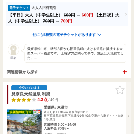
大人入浴料割引
電子チケット
【平日】大人（中学生以上）
680円
→
600円
【土日祝】大
人（中学生以上）
790円
→
700円
他にも5種類の電子チケットがあります
愛媛県松山市、砥部方面から旧重信町に抜ける道路に隣接する大
型スーパー銭湯です。 土曜夕方訪問って事で、施設は大混雑でし
た。…
匿名
関連情報から探す
お気に入
今空いています
りに追加
見奈良天然温泉 利楽
4.3点
/ 49 件
愛媛県 / 東温市
鉄砲町駅11.96km
見奈良駅531m
横河原線見奈良駅下車徒歩6分 松山空港から車で・・・約5
0分(最短…
営業時間 6:00～24:00
入浴料金 700円～