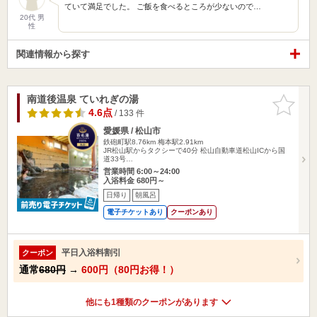
ていて満足でした。 ご飯を食べるところが少ないので…
20代 男
性
関連情報から探す
南道後温泉 ていれぎの湯
お気に入
りに追加
4.6点
/ 133 件
愛媛県 / 松山市
鉄砲町駅8.76km
梅本駅2.91km
JR松山駅からタクシーで40分 松山自動車道松山ICから国
道33号…
営業時間 6:00～24:00
入浴料金 680円～
日帰り
朝風呂
電子チケットあり
クーポンあり
平日入浴料割引
クーポン
通常
680円
→
600円（80円お得！）
他にも1種類のクーポンがあります