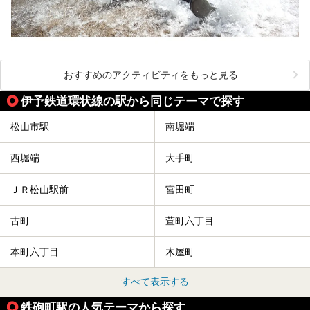
おすすめのアクティビティをもっと見る
伊予鉄道環状線の駅から同じテーマで探す
松山市駅
南堀端
西堀端
大手町
ＪＲ松山駅前
宮田町
古町
萱町六丁目
本町六丁目
木屋町
すべて表示する
鉄砲町駅の人気テーマから探す