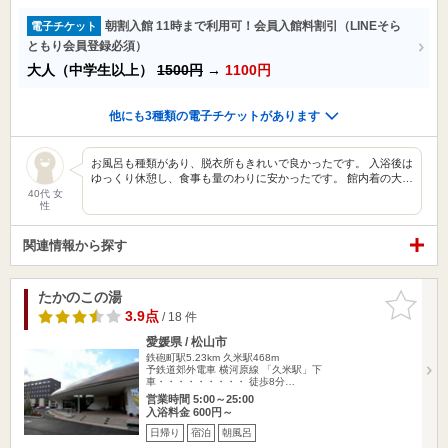
朝割入館 11時まで利用可！会員入館料割引（LINEそら
電子チケット
ともり会員登録必須）
大人（中学生以上）
1500円
→
1100円
他にも3種類の電子チケットがあります
お風呂も種類があり、脱衣所もきれいで良かったです。 入浴後は
ゆっくり休憩し、食事も量のわりに安かったです。 館内着の大…
40代 女
性
関連情報から探す
たかのこの湯
お気に入
りに追加
3.9点
/ 18 件
愛媛県 / 松山市
鉄砲町駅5.23km
久米駅468m
予鉄道郊外電車 横河原線 「久米駅」下
車・・・・・・・・・ 徒歩8分…
営業時間 5:00～25:00
入浴料金 600円～
日帰り
宿泊
朝風呂