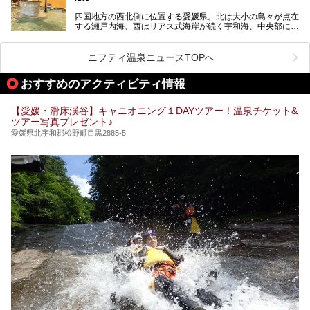
四国地方の西北側に位置する愛媛県。北は大小の島々が点在
する瀬戸内海、西はリアス式海岸が続く宇和海、中央部には
西日本最高峰の石鎚山とその連山に囲まれたバラエティ豊か
な自然と、温暖な気候が魅力の県です。
日本最古の温泉といわれる道後温泉を筆頭に、多くの温泉が
ニフティ温泉ニュースTOPへ
ある愛媛県は、スーパー銭湯も豊富です。中には、中四国地
方を代表する人気の施設も。今回は、愛媛県の誇るスーパー
おすすめのアクティビティ情報
銭湯をピックアップしました。
【愛媛・滑床渓谷】キャニオニング１DAYツアー！温泉チケット&
ツアー写真プレゼント♪
愛媛県北宇和郡松野町目黒2885-5