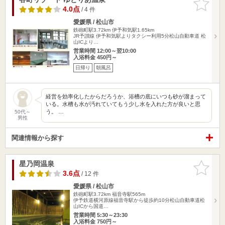
りに追加
4.0点
/ 4 件
愛媛県 / 松山市
鉄砲町駅3.72km
伊予和気駅1.65km
JR予讃線 伊予和気駅よりタクシー利用5分松山自動車道 松
山ICより…
営業時間 12:00～翌10:00
入浴料金 450円～
日帰り
朝風呂
経営を効率化したからだろうか、浴槽の底にいつも砂が溜まって
いる。水槽も水が汚れていてもう少し水を入れた方が良いと思
う。 …
50代～
男性
関連情報から探す
星乃岡温泉
お気に入
りに追加
3.6点
/ 12 件
愛媛県 / 松山市
鉄砲町駅3.72km
福音寺駅565m
伊予鉄道横河原線福音寺駅から徒歩約10分松山自動車道松
山ICから国道…
営業時間 5:30～23:30
入浴料金 750円～