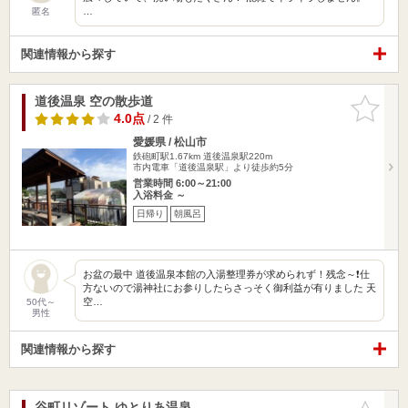
…
匿名
関連情報から探す
道後温泉 空の散歩道
お気に入
りに追加
4.0点
/ 2 件
愛媛県 / 松山市
鉄砲町駅1.67km
道後温泉駅220m
市内電車「道後温泉駅」より徒歩約5分
営業時間 6:00～21:00
入浴料金 ～
日帰り
朝風呂
お盆の最中 道後温泉本館の入湯整理券が求められず！残念～❗仕
方ないので湯神社にお参りしたらさっそく御利益が有りました 天
空…
50代～
男性
関連情報から探す
谷町リゾート ゆとりあ温泉
お気に入