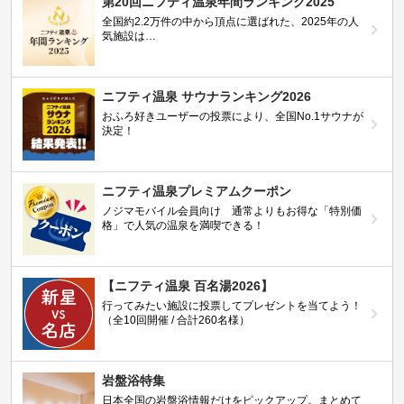
第20回ニフティ温泉年間ランキング2025
全国約2.2万件の中から頂点に選ばれた、2025年の人
気施設は…
ニフティ温泉 サウナランキング2026
おふろ好きユーザーの投票により、全国No.1サウナが
決定！
ニフティ温泉プレミアムクーポン
ノジマモバイル会員向け 通常よりもお得な「特別価
格」で人気の温泉を満喫できる！
【ニフティ温泉 百名湯2026】
行ってみたい施設に投票してプレゼントを当てよう！
（全10回開催 / 合計260名様）
岩盤浴特集
日本全国の岩盤浴情報だけをピックアップ。まとめて