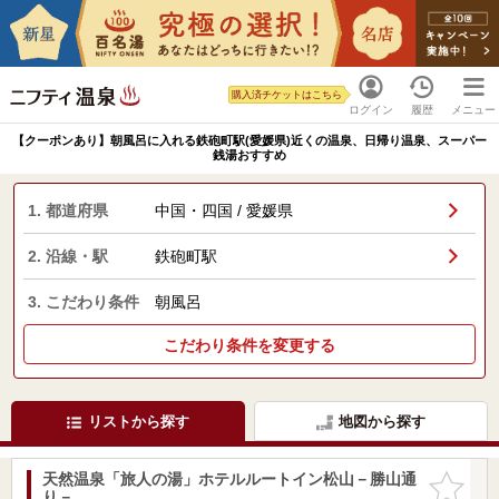
購入済チケットはこちら
ログイン
履歴
メニュー
【クーポンあり】朝風呂に入れる鉄砲町駅(愛媛県)近くの温泉、日帰り温泉、スーパー
銭湯おすすめ
1. 都道府県
中国・四国 / 愛媛県
2. 沿線・駅
鉄砲町駅
3. こだわり条件
朝風呂
こだわり条件を変更する
リストから探す
地図から探す
天然温泉「旅人の湯」ホテルルートイン松山－勝山通
お気に入
り－
りに追加