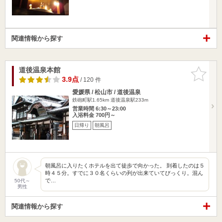
関連情報から探す
道後温泉本館
お気に入
りに追加
3.9点
/ 120 件
愛媛県 / 松山市 / 道後温泉
鉄砲町駅1.65km
道後温泉駅233m
営業時間 6:30～23:00
入浴料金 700円～
日帰り
朝風呂
朝風呂に入りたくホテルを出て徒歩で向かった。 到着したのは５
時４５分。すでに３０名くらいの列が出来ていてびっくり。混ん
で…
50代～
男性
関連情報から探す