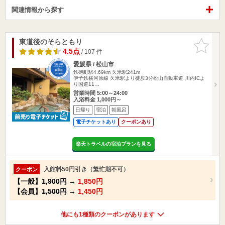
関連情報から探す
東道後のそらともり
お気に入
りに追加
4.5点
/ 107 件
愛媛県 / 松山市
鉄砲町駅4.69km
久米駅241m
伊予鉄横河原線 久米駅より徒歩3分松山自動車道 川内ICよ
り国道11…
営業時間 5:00～24:00
入浴料金 1,000円～
日帰り
宿泊
朝風呂
電子チケットあり
クーポンあり
楽天トラベルの宿泊プランを見る
入館料50円引き（繁忙期不可）
クーポン
【一般】
1,900円
→
1,850円
【会員】
1,500円
→
1,450円
他にも1種類のクーポンがあります