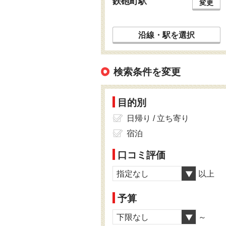
鉄砲町駅
変更
沿線・駅を選択
検索条件を変更
目的別
日帰り / 立ち寄り
宿泊
口コミ評価
指定なし
以上
予算
下限なし
～