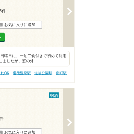
>
13件
お気に入りに追加
る
宿。日曜日に、一泊二食付きで初めて利用
ｲｽしましたが、窓の外…
連れOK
道後温泉駅
道後公園駅
南町駅
宿泊
1件
>
お気に入りに追加