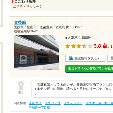
こだわり条件
エステ・マッサージ
道後舘
愛媛県 / 松山市 / 道後温泉 /
鉄砲町駅1.56km
/
道後温泉駅369m
■入浴料 1,800円～
3.8 点
/ 
施設情報を見る
楽天トラベルの宿泊プランを見
老舗旅館として名高いが、各施設や宿泊プランは同
ィホテル寄りの印象。調べると意外にリーズナブルな
匿名
く…
関連情報
道後 宿泊
道後 冷え性
道後 カップル
道後 女子旅・女子
平和通一丁目駅