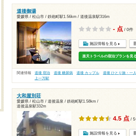
道後御湯
愛媛県 / 松山市 /
鉄砲町駅1.56km
/
道後温泉駅316m
- 点
/ 0件
施設情報を見る
楽天トラベルの宿泊プランを見
関連情報
道後 宿泊
道後 糖尿病
道後 カップル
道後 ひとり旅・一
上一万駅
大和屋別荘
愛媛県 / 松山市 / 道後温泉 /
鉄砲町駅1.58km
/
道後温泉駅332m
4.5 点
/ 
施設情報を見る