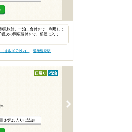
る
和風旅館。一泊二食付きで、利用して
0畳次の間広縁付きで、部屋に入っ
近（徒歩10分以内）
道後温泉駅
日帰り
宿泊
>
6件
お気に入りに追加