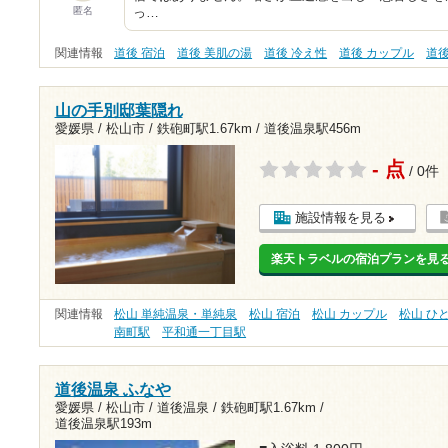
匿名
っ…
関連情報
道後 宿泊
道後 美肌の湯
道後 冷え性
道後 カップル
道
山の手別邸葉隠れ
愛媛県 / 松山市 /
鉄砲町駅1.67km
/
道後温泉駅456m
- 点
/ 0件
施設情報を見る
楽天トラベルの宿泊プランを見
関連情報
松山 単純温泉・単純泉
松山 宿泊
松山 カップル
松山 ひ
南町駅
平和通一丁目駅
道後温泉 ふなや
愛媛県 / 松山市 / 道後温泉 /
鉄砲町駅1.67km
/
道後温泉駅193m