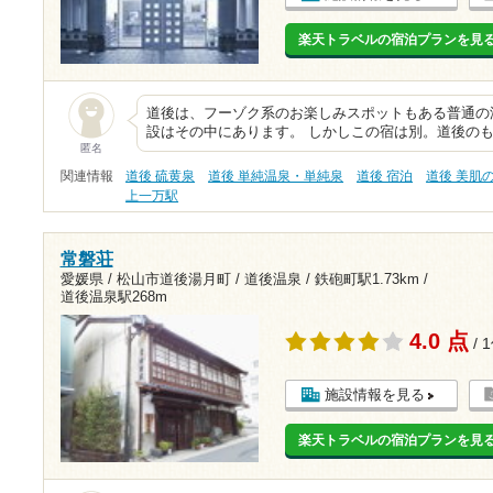
楽天トラベルの宿泊プランを見
道後は、フーゾク系のお楽しみスポットもある普通の
設はその中にあります。 しかしこの宿は別。道後の
匿名
関連情報
道後 硫黄泉
道後 単純温泉・単純泉
道後 宿泊
道後 美肌
上一万駅
常磐荘
愛媛県 / 松山市道後湯月町 / 道後温泉 /
鉄砲町駅1.73km
/
道後温泉駅268m
4.0 点
/ 
施設情報を見る
楽天トラベルの宿泊プランを見