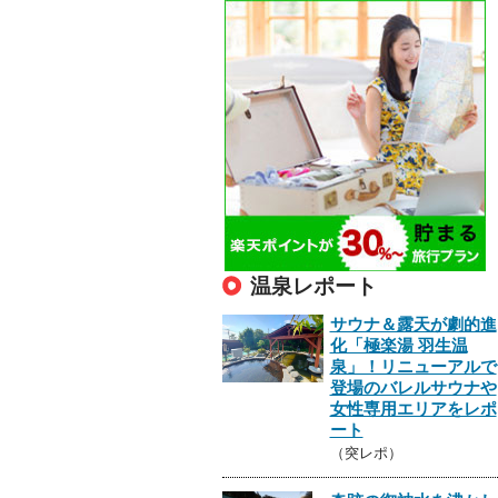
温泉レポート
サウナ＆露天が劇的進
化「極楽湯 羽生温
泉」！リニューアルで
登場のバレルサウナや
女性専用エリアをレポ
ート
（突レポ）