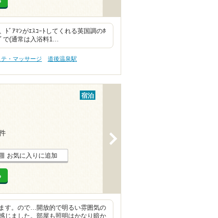
る
ﾞｱﾏﾝがｴｽｺｰﾄしてくれる英国調のﾎ
ﾞで(通常は入浴料1…
ステ・マッサージ
道後温泉駅
宿泊
8件
>
お気に入りに追加
る
ます。ので…開放的で明るい雰囲気の
感じました。部屋も照明はかなり暗か