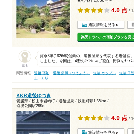
■入浴料 1,800円～
4.0 点
/ 
施設情報を見る
楽天トラベルの宿泊プランを見
寛永3年(1626年)創業の、道後温泉を代表する老舗
しました。今回は、4階のﾂｲﾝﾙｰﾑに宿泊。街側をﾁｮ
匿名
関連情報
道後 宿泊
道後 痛風（つうふう）
道後 カップル
道後 子
上一万駅
KKR道後ゆづき
愛媛県 / 松山市岩崎町 / 道後温泉 /
鉄砲町駅1.68km
/
道後公園駅299m
4.0 点
/ 
施設情報を見る