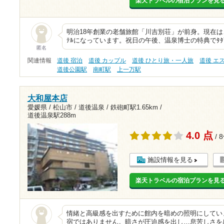
楽天トラベルの宿泊プランを見
明治18年創業の老舗旅館「川吉別荘」が前身。現在は、ﾄ
ﾃﾙになっています。祝日の午後、温泉博士の特典でﾀﾀ
匿名
関連情報
道後 宿泊
道後 カップル
道後 ひとり旅・一人旅
道後 エ
道後公園駅
南町駅
上一万駅
大和屋本店
愛媛県 / 松山市 / 道後温泉 /
鉄砲町駅1.65km
/
道後温泉駅288m
4.0 点
/ 
施設情報を見る
楽天トラベルの宿泊プランを見
情緒と高級感を出すために館内を暗めの照明にしてい
宿ではありません。暗さが圧迫感を出し…息苦しさを