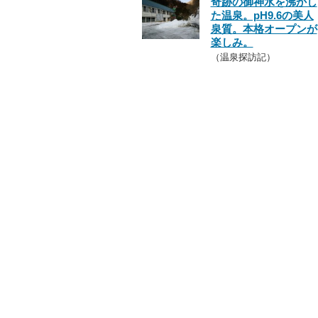
奇跡の御神水を沸かし
た温泉。pH9.6の美人
泉質。本格オープンが
楽しみ。
（温泉探訪記）