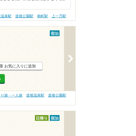
後温泉駅
道後公園駅
南町駅
上一万駅
宿泊
>
お気に入りに追加
る
とり旅・一人旅
道後温泉駅
道後公園駅
日帰り
宿泊