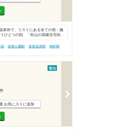
る
温泉街で、リストにある全ての宿・施
もうひとつの顔、「松山の高級住宅街…
の湯
道後公園駅
道後温泉駅
南町駅
宿泊
1件
>
お気に入りに追加
る