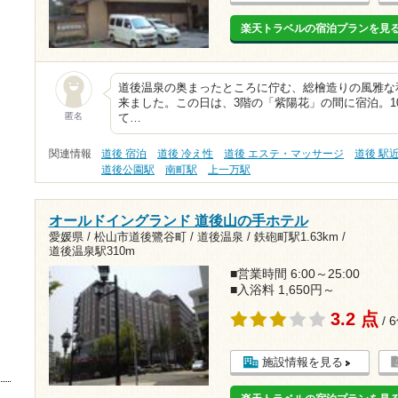
楽天トラベルの宿泊プランを見
道後温泉の奥まったところに佇む、総檜造りの風雅な
来ました。この日は、3階の「紫陽花」の間に宿泊。1
匿名
て…
関連情報
道後 宿泊
道後 冷え性
道後 エステ・マッサージ
道後 駅
道後公園駅
南町駅
上一万駅
オールドイングランド 道後山の手ホテル
愛媛県 / 松山市道後鷺谷町 / 道後温泉 /
鉄砲町駅1.63km
/
道後温泉駅310m
■営業時間 6:00～25:00
■入浴料 1,650円～
3.2 点
/ 
施設情報を見る