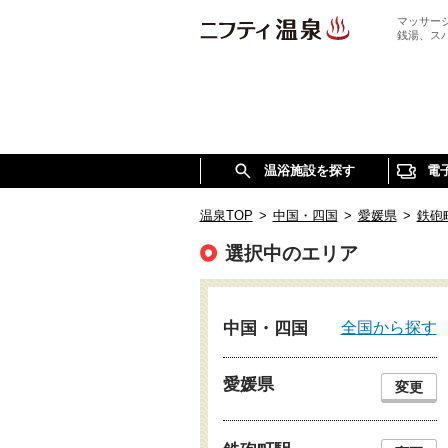
マッサー
銭湯、ス
温浴施設を探す
電
温泉TOP
>
中国・四国
>
愛媛県
>
鉄砲
選択中のエリア
全国から探す
中国・四国
愛媛県
変更