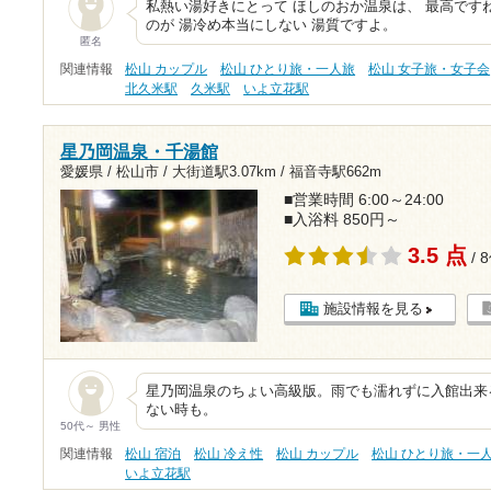
私熱い湯好きにとって ほしのおか温泉は、 最高です
のが 湯冷め本当にしない 湯質ですよ。
匿名
関連情報
松山 カップル
松山 ひとり旅・一人旅
松山 女子旅・女子会
北久米駅
久米駅
いよ立花駅
星乃岡温泉・千湯館
愛媛県 / 松山市 /
大街道駅3.07km
/
福音寺駅662m
■営業時間 6:00～24:00
■入浴料 850円～
3.5 点
/ 
施設情報を見る
星乃岡温泉のちょい高級版。雨でも濡れずに入館出来
ない時も。
50代～ 男性
関連情報
松山 宿泊
松山 冷え性
松山 カップル
松山 ひとり旅・一
いよ立花駅