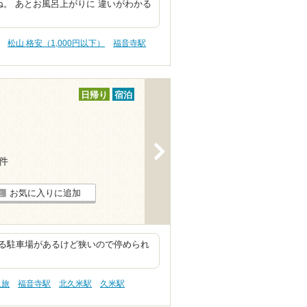
ね。 あとお風呂上がりに 違いがわかる
松山 格安（1,000円以下）
福音寺駅
日帰り
宿泊
>
8件
お気に入りに追加
る駐車場があるけど狭いので停められ
人旅
福音寺駅
北久米駅
久米駅