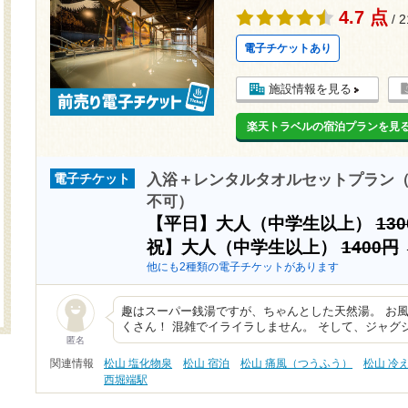
4.7 点
/ 
電子チケットあり
施設情報を見る
楽天トラベルの宿泊プランを見
入浴＋レンタルタオルセットプラン（
電子チケット
不可）
【平日】大人（中学生以上）
13
祝】大人（中学生以上）
1400円
他にも2種類の電子チケットがあります
趣はスーパー銭湯ですが、ちゃんとした天然湯。 お
くさん！ 混雑でイライラしません。 そして、ジャグ
匿名
関連情報
松山 塩化物泉
松山 宿泊
松山 痛風（つうふう）
松山 冷
西堀端駅