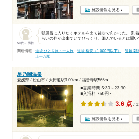
施設情報を見る
朝風呂に入りたくホテルを出て徒歩で向かった。 到
らいの列が出来ていてびっくり。混んでいるとは聞い
50代～ 男性
関連情報
道後 ひとり旅・一人旅
道後 格安（1,000円以下）
道後 朝
上一万駅
星乃岡温泉
愛媛県 / 松山市 /
大街道駅3.00km
/
福音寺駅565m
■営業時間 5:30～23:30
■入浴料 750円～
3.6 点
/ 
施設情報を見る