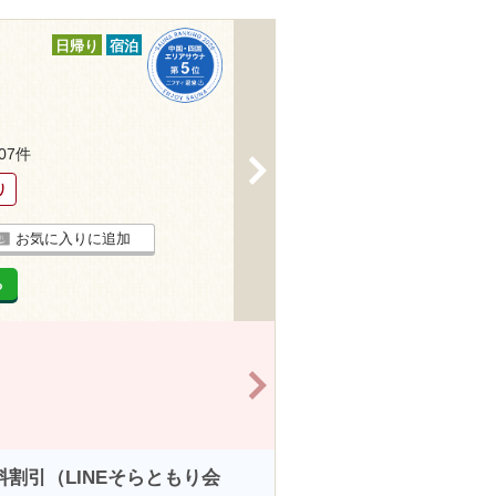
日帰り
宿泊
107件
>
り
お気に入りに追加
る
>
料割引（LINEそらともり会