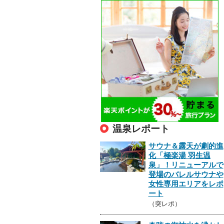
温泉レポート
サウナ＆露天が劇的進
化「極楽湯 羽生温
泉」！リニューアルで
登場のバレルサウナや
女性専用エリアをレポ
ート
（突レポ）