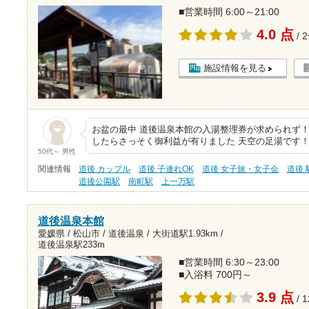
■営業時間 6:00～21:00
4.0 点
/ 
施設情報を見る
お盆の最中 道後温泉本館の入湯整理券が求められず！
したらさっそく御利益が有りました 天空の足湯です
50代～ 男性
関連情報
道後 カップル
道後 子連れOK
道後 女子旅・女子会
道後
道後公園駅
南町駅
上一万駅
道後温泉本館
愛媛県 / 松山市 / 道後温泉 /
大街道駅1.93km
/
道後温泉駅233m
■営業時間 6:30～23:00
■入浴料 700円～
3.9 点
/ 