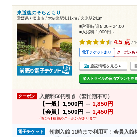
東道後のそらともり
愛媛県 / 松山市 /
大街道駅4.11km
/
久米駅241m
■営業時間 5:00～24:00
■入浴料 1,000円～
4.5 点
/ 
電子チケットあり
クーポンあ
施設情報を見る
楽天トラベルの宿泊プランを見
入館料50円引き（繁忙期不可）
クーポン
【一般】
1,900円
→
1,850円
【会員】
1,500円
→
1,450円
他にも1種類のクーポンがあります
朝割入館 11時まで利用可！会員入館
電子チケット