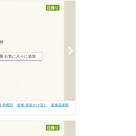
日帰り
2件
>
お気に入りに追加
後 朝風呂
道後 源泉かけ流し
道後温泉駅
日帰り