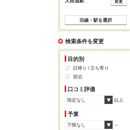
大街道駅
変更
沿線・駅を選択
検索条件を変更
目的別
日帰り / 立ち寄り
宿泊
口コミ評価
指定なし
以上
予算
下限なし
～