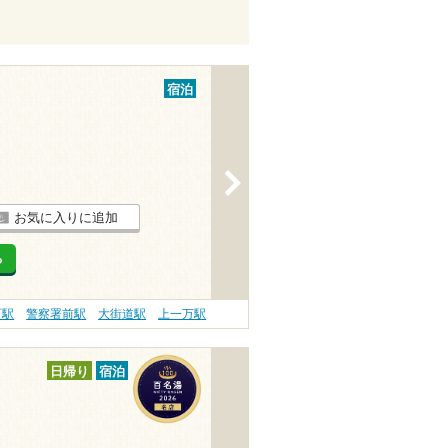
宿泊
>
お気に入りに追加
る
町駅
警察署前駅
大街道駅
上一万駅
日帰り
宿泊