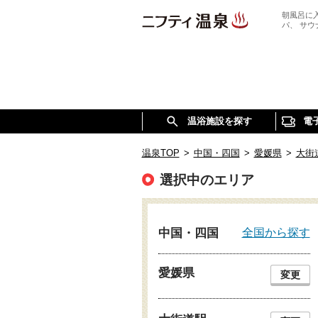
朝風呂に
パ、 サ
温浴施設を探す
電
温泉TOP
>
中国・四国
>
愛媛県
>
大街
選択中のエリア
全国から探す
中国・四国
愛媛県
変更