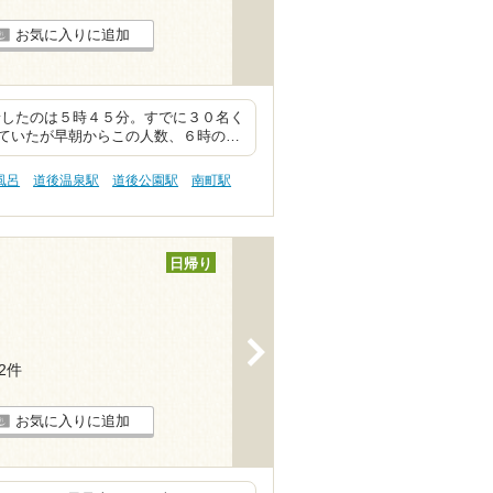
お気に入りに追加
着したのは５時４５分。すでに３０名く
ていたが早朝からこの人数、６時の…
風呂
道後温泉駅
道後公園駅
南町駅
日帰り
>
12件
お気に入りに追加