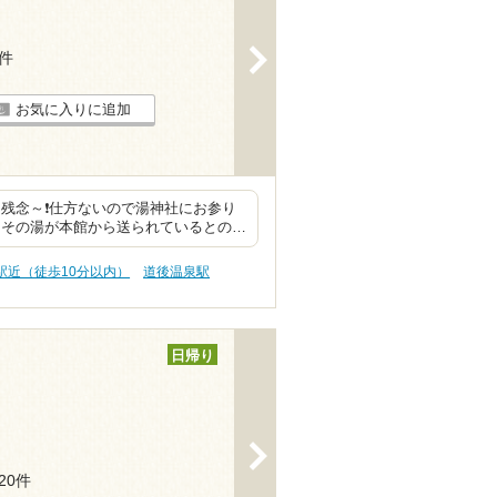
>
2件
お気に入りに追加
残念～❗仕方ないので湯神社にお参り
！その湯が本館から送られているとの…
 駅近（徒歩10分以内）
道後温泉駅
日帰り
>
120件