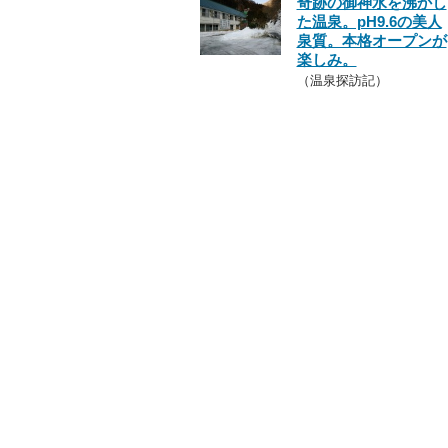
奇跡の御神水を沸かし
た温泉。pH9.6の美人
泉質。本格オープンが
楽しみ。
（温泉探訪記）