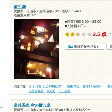
放生園
愛媛県 / 松山市 / 道後温泉 /
大街道駅1.78km
/
道後温泉駅74m
■営業時間 6:00～23:00
■入浴料 0円～
2.5 点
/ 
施設情報を見る
関連情報
道後 格安（1,000円以下）
道後 駅近（徒歩10分以内）
道
道後公園駅
南町駅
上一万駅
道後温泉 空の散歩道
愛媛県 / 松山市 /
大街道駅1.93km
/
道後温泉駅220m