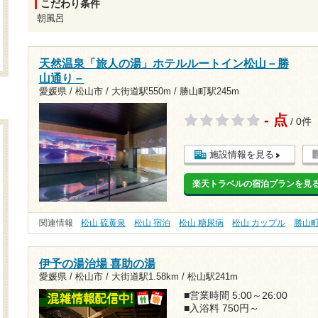
こだわり条件
朝風呂
天然温泉「旅人の湯」ホテルルートイン松山－勝
山通り－
愛媛県 / 松山市 /
大街道駅550m
/
勝山町駅245m
- 点
/ 0件
施設情報を見る
楽天トラベルの宿泊プランを見
関連情報
松山 硫黄泉
松山 宿泊
松山 糖尿病
松山 カップル
勝山
伊予の湯治場 喜助の湯
愛媛県 / 松山市 /
大街道駅1.58km
/
松山駅241m
■営業時間 5:00～26:00
■入浴料 750円～