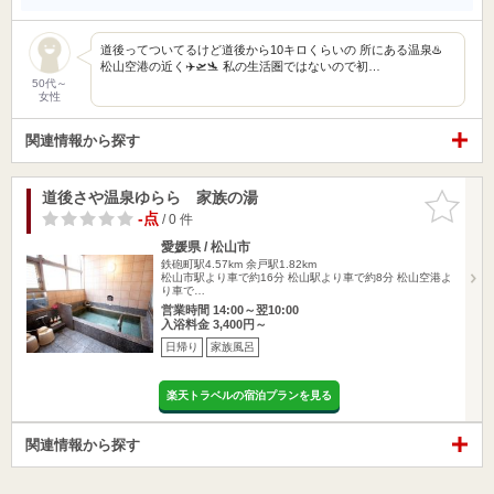
道後ってついてるけど道後から10キロくらいの 所にある温泉♨️
松山空港の近く✈️🛫🛬 私の生活圏ではないので初…
50代～
女性
関連情報から探す
道後さや温泉ゆらら 家族の湯
お気に入
りに追加
-点
/ 0 件
愛媛県 / 松山市
鉄砲町駅4.57km
余戸駅1.82km
松山市駅より車で約16分 松山駅より車で約8分 松山空港よ
り車で…
営業時間 14:00～翌10:00
入浴料金 3,400円～
日帰り
家族風呂
楽天トラベルの宿泊プランを見る
関連情報から探す