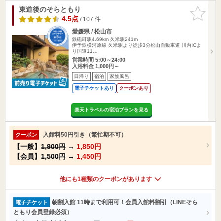
東道後のそらともり
お気に入
りに追加
4.5点
/ 107 件
愛媛県 / 松山市
鉄砲町駅4.69km
久米駅241m
伊予鉄横河原線 久米駅より徒歩3分松山自動車道 川内ICよ
り国道11…
営業時間 5:00～24:00
入浴料金 1,000円～
日帰り
宿泊
家族風呂
電子チケットあり
クーポンあり
楽天トラベルの宿泊プランを見る
入館料50円引き（繁忙期不可）
クーポン
【一般】
1,900円
→
1,850円
【会員】
1,500円
→
1,450円
他にも1種類のクーポンがあります
朝割入館 11時まで利用可！会員入館料割引（LINEそら
電子チケット
ともり会員登録必須）