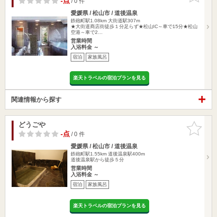
-点
/ 0 件
愛媛県 / 松山市 / 道後温泉
鉄砲町駅1.08km
大街道駅307m
★大街道商店街徒歩１分足らず★松山IC～車で15分★松山
空港～車で2…
営業時間
入浴料金 ～
宿泊
家族風呂
楽天トラベルの宿泊プランを見る
関連情報から探す
どうごや
お気に入
りに追加
-点
/ 0 件
愛媛県 / 松山市 / 道後温泉
鉄砲町駅1.55km
道後温泉駅400m
道後温泉駅から徒歩５分
営業時間
入浴料金 ～
宿泊
家族風呂
楽天トラベルの宿泊プランを見る