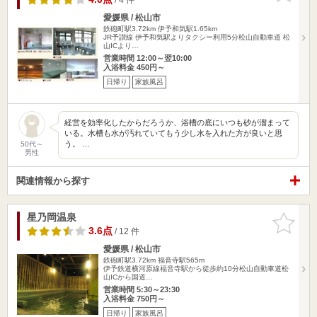
愛媛県 / 松山市
鉄砲町駅3.72km
伊予和気駅1.65km
JR予讃線 伊予和気駅よりタクシー利用5分松山自動車道 松
山ICより…
営業時間 12:00～翌10:00
入浴料金 450円～
日帰り
家族風呂
経営を効率化したからだろうか、浴槽の底にいつも砂が溜まって
いる。水槽も水が汚れていてもう少し水を入れた方が良いと思
う。 …
50代～
男性
関連情報から探す
星乃岡温泉
お気に入
りに追加
3.6点
/ 12 件
愛媛県 / 松山市
鉄砲町駅3.72km
福音寺駅565m
伊予鉄道横河原線福音寺駅から徒歩約10分松山自動車道松
山ICから国道…
営業時間 5:30～23:30
入浴料金 750円～
日帰り
家族風呂