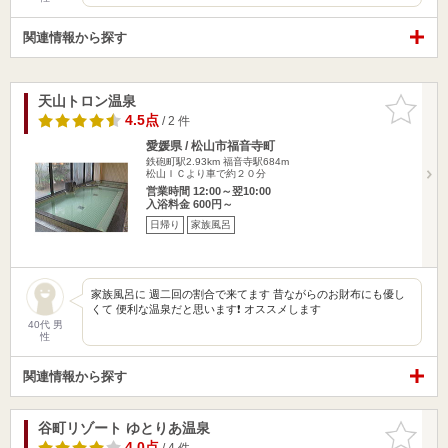
関連情報から探す
天山トロン温泉
お気に入
りに追加
4.5点
/ 2 件
愛媛県 / 松山市福音寺町
鉄砲町駅2.93km
福音寺駅684m
松山ＩＣより車で約２０分
営業時間 12:00～翌10:00
入浴料金 600円～
日帰り
家族風呂
家族風呂に 週二回の割合で来てます 昔ながらのお財布にも優し
くて 便利な温泉だと思います❗ オススメします
40代 男
性
関連情報から探す
谷町リゾート ゆとりあ温泉
お気に入
りに追加
4.0点
/ 4 件