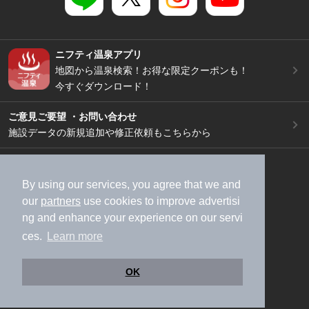
ニフティ温泉アプリ
地図から温泉検索！お得な限定クーポンも！
今すぐダウンロード！
ご意見ご要望 ・お問い合わせ
施設データの新規追加や修正依頼もこちらから
スマートフォン
/
PC
加盟店募集（資料請求）
広告出稿のご案内
By using our services, you agree that we and
our
partners
use cookies to improve advertisi
利用規約
ライフスタイルMEMBERS+規約
ng and enhance your experience on our servi
特定商取引法に基づく表記
ヘルプ
採用情報
ces.
Learn more
運営会社
個人情報保護ポリシー
©NIFTY Lifestyle Co., Ltd.
OK