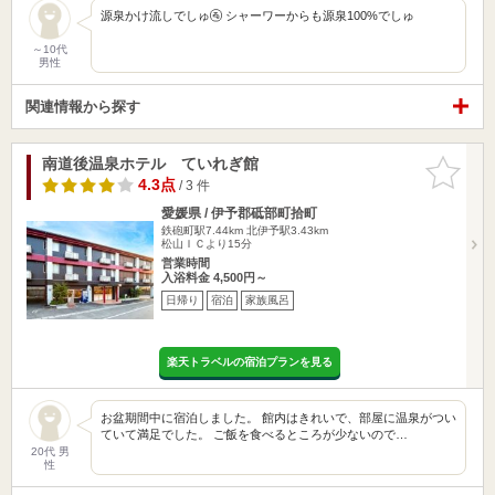
源泉かけ流しでしゅ🚰 シャーワーからも源泉100%でしゅ
～10代
男性
関連情報から探す
南道後温泉ホテル ていれぎ館
お気に入
りに追加
4.3点
/ 3 件
愛媛県 / 伊予郡砥部町拾町
鉄砲町駅7.44km
北伊予駅3.43km
松山ＩＣより15分
営業時間
入浴料金 4,500円～
日帰り
宿泊
家族風呂
楽天トラベルの宿泊プランを見る
お盆期間中に宿泊しました。 館内はきれいで、部屋に温泉がつい
ていて満足でした。 ご飯を食べるところが少ないので…
20代 男
性