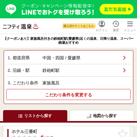
購入済チケットはこちら
ログイン
履歴
メニュー
【クーポンあり】家族風呂付きの鉄砲町駅(愛媛県)近くの温泉、日帰り温泉、スーパー
銭湯おすすめ
1. 都道府県
中国・四国 / 愛媛県
2. 沿線・駅
鉄砲町駅
3. こだわり条件
家族風呂
こだわり条件を変更する
リストから探す
地図から探す
ホテル三番町
お気に入
りに追加