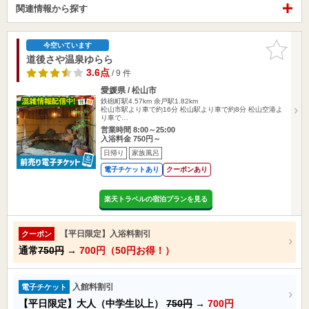
関連情報から探す
お気に入
今空いています
りに追加
道後さや温泉ゆらら
3.6点
/ 9 件
愛媛県 / 松山市
鉄砲町駅4.57km
余戸駅1.82km
松山市駅より車で約16分 松山駅より車で約8分 松山空港よ
り車で…
営業時間 8:00～25:00
入浴料金 750円～
日帰り
家族風呂
電子チケットあり
クーポンあり
楽天トラベルの宿泊プランを見る
【平日限定】入浴料割引
クーポン
通常
750円
→
700円（50円お得！）
入館料割引
電子チケット
【平日限定】大人（中学生以上）
750円
→
700円