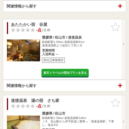
関連情報から探す
あたたかい宿 谷屋
お気に入
りに追加
-点
/ 0 件
愛媛県 / 松山市 / 道後温泉
鉄砲町駅1.56km
道後温泉駅81m
道後温泉駅より徒歩にて約１分
営業時間
入浴料金 ～
宿泊
家族風呂
楽天トラベルの宿泊プランを見る
関連情報から探す
道後温泉 湯の宿 さち家
お気に入
りに追加
-点
/ 0 件
愛媛県 / 松山市
鉄砲町駅1.56km
道後温泉駅146m
ＪＲ 松山駅から伊予鉄道に乗車→「道後温泉駅」下車
し、徒歩3分