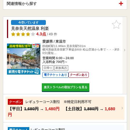
関連情報から探す
お気に入
今空いています
りに追加
見奈良天然温泉 利楽
4.3点
/ 49 件
愛媛県 / 東温市
鉄砲町駅11.96km
見奈良駅531m
横河原線見奈良駅下車徒歩6分 松山空港から車で・・・約5
0分(最短…
営業時間 6:00～24:00
入浴料金 700円～
日帰り
家族風呂
電子チケットあり
クーポンあり
楽天トラベルの宿泊プランを見る
レギュラーコース割引 ※特定日利用不可
クーポン
【平日】
1,680円
→
1,480円
【土日祝】
1,880円
→
1,680
円
レギュラーコース割引
電子チケット