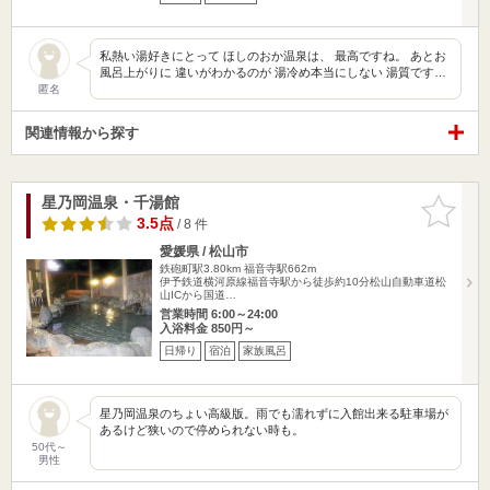
私熱い湯好きにとって ほしのおか温泉は、 最高ですね。 あとお
風呂上がりに 違いがわかるのが 湯冷め本当にしない 湯質です…
匿名
関連情報から探す
星乃岡温泉・千湯館
お気に入
りに追加
3.5点
/ 8 件
愛媛県 / 松山市
鉄砲町駅3.80km
福音寺駅662m
伊予鉄道横河原線福音寺駅から徒歩約10分松山自動車道松
山ICから国道…
営業時間 6:00～24:00
入浴料金 850円～
日帰り
宿泊
家族風呂
星乃岡温泉のちょい高級版。雨でも濡れずに入館出来る駐車場が
あるけど狭いので停められない時も。
50代～
男性