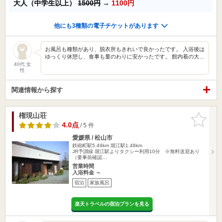
大人（中学生以上）
1500円
→
1100円
他にも3種類の電子チケットがあります
お風呂も種類があり、脱衣所もきれいで良かったです。 入浴後は
ゆっくり休憩し、食事も量のわりに安かったです。 館内着の大…
40代 女
性
関連情報から探す
権現山荘
お気に入
りに追加
4.0点
/ 5 件
愛媛県 / 松山市
鉄砲町駅5.49km
堀江駅1.48km
JR予讃線 堀江駅よりタクシー利用10分 ※無料送迎あり
（要事前確認…
営業時間
入浴料金 ～
宿泊
家族風呂
楽天トラベルの宿泊プランを見る