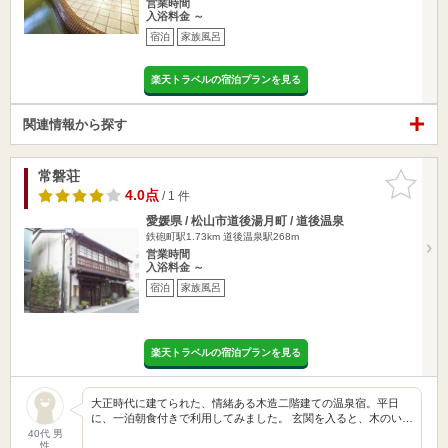
営業時間
入浴料金 ～
宿泊
家族風呂
楽天トラベルの宿泊プランを見る
関連情報から探す
常磐荘
お気に入
りに追加
4.0点
/ 1 件
愛媛県 / 松山市道後湯月町 / 道後温泉
鉄砲町駅1.73km
道後温泉駅268m
営業時間
入浴料金 ～
宿泊
家族風呂
楽天トラベルの宿泊プランを見る
大正時代に建てられた、情緒ある木造二階建ての温泉宿。平日
に、一泊朝食付きで利用してみました。 玄関を入ると、木のい…
40代 男
性