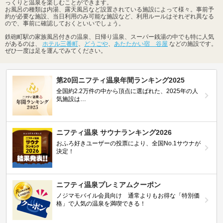
っくりと温泉を楽しむことができます。
お風呂の種類は内湯、露天風呂など設置されている施設によって様々。事前予
約が必要な施設、当日利用のみ可能な施設など、利用ルールはそれぞれ異なる
ので、事前に確認しておくといいでしょう。
鉄砲町駅の家族風呂付きの温泉、日帰り温泉、スーパー銭湯の中でも特に人気
があるのは、
ホテル三番町
、
どうごや
、
あたたかい宿 谷屋
などの施設です。
ぜひ一度は足を運んでみてください。
第20回ニフティ温泉年間ランキング2025
全国約2.2万件の中から頂点に選ばれた、2025年の人
気施設は…
ニフティ温泉 サウナランキング2026
おふろ好きユーザーの投票により、全国No.1サウナが
決定！
ニフティ温泉プレミアムクーポン
ノジマモバイル会員向け 通常よりもお得な「特別価
格」で人気の温泉を満喫できる！