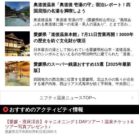
ばれていて、自転車ロッカーや工具、給水サービスなど、旅
奥道後温泉「奥道後 壱湯の守」宿泊レポート！四
人に嬉しい工夫がたっぷり。お風呂は内湯から半露天、サウ
国屈指の名湯を満喫しよう
ナまで種類豊富で広々空間。泉質も温度もバリエーション豊
かで、湯めぐり感覚で楽しめちゃいます。
奥道後温泉「奥道後 壱湯の守」(愛媛県松山市)は、“風情あ
ふれる奥道後に随一の名湯・美人の湯あり”、とまで言われ
る四国屈指の名湯です。最も有名なのが、西日本最大級の大
今回は人気のこの施設の中でも、特におすすめしたい3つの
露天風呂。日々の生活から隔離された非日常感を味わえま
ポイントについて厳選してお届けします。読めばきっと、行
愛媛県「道後温泉本館」7月11日営業再開！3000年
す。
きたくなること間違いなし！
の歴史を紡ぐ文化財が復活
日帰り入浴も可能ですが、宿泊してじっくり楽しむのがベス
日本最古の湯として知られている愛媛県松山市・道後温泉。
ト。今回はニフティ温泉ライターである筆者自ら宿泊し、名
そのシンボルともいえるのが明治時代に建てられた「道後温
物の大露天風呂「翠明の湯」の全浴槽をご紹介。また、パブ
泉本館」です。平成31年1月から約5年半にわたって行って
リックスペース・貸切露天風呂・客室・食事など、多角的に
いた保存修理工事が終わり、いよいよ2024年7月11日から
その魅力をご紹介します！
愛媛県のスーパー銭湯おすすめ15選【2025年最新
全館営業再開となります。
版】
四国地方の西北側に位置する愛媛県。北は大小の島々が点在
する瀬戸内海、西はリアス式海岸が続く宇和海、中央部には
西日本最高峰の石鎚山とその連山に囲まれたバラエティ豊か
な自然と、温暖な気候が魅力の県です。
日本最古の温泉といわれる道後温泉を筆頭に、多くの温泉が
ニフティ温泉ニュースTOPへ
ある愛媛県は、スーパー銭湯も豊富です。中には、中四国地
方を代表する人気の施設も。今回は、愛媛県の誇るスーパー
おすすめのアクティビティ情報
銭湯をピックアップしました。
【愛媛・滑床渓谷】キャニオニング１DAYツアー！温泉チケット&
ツアー写真プレゼント♪
愛媛県北宇和郡松野町目黒2885-5