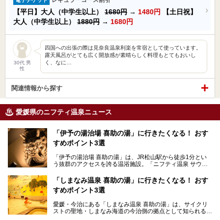
【平日】大人（中学生以上）
1680円
→
1480円
【土日祝】
大人（中学生以上）
1880円
→
1680円
四国への出張の際は見奈良温泉利楽を常宿として使っています。
露天風呂がとても広く開放感が素晴らしく料理もとてもおいし
く、なに…
30代 男
性
関連情報から探す
愛媛県のニフティ温泉ニュース
「伊予の湯治場 喜助の湯」に行きたくなる！ おす
すめポイント3選
「伊予の湯治場 喜助の湯」は、JR松山駅から徒歩1分とい
う抜群のアクセスを誇る温浴施設。「ニフティ温泉 サウナ
ランキング」で2年連続1位を獲得し、全国から多くのサウ
ナーが訪れる人気スポットです。天然温泉・サウナ・岩盤
「しまなみ温泉 喜助の湯」に行きたくなる！ おす
浴・食事・宿泊まで“癒しのすべて”がそろう人気施設の中で
すめポイント3選
も、特におすすめしたい3つのポイントについて厳選してお
届けします。読めばきっと、行きたくなること間違いなし！
愛媛・今治にある「しまなみ温泉 喜助の湯」は、サイクリ
ストの聖地・しまなみ海道の今治側の拠点として知られる人
気の温泉施設。「日本一サイクリストが集まる温泉」とも呼