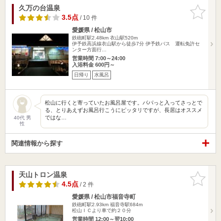
久万の台温泉
お気に入
りに追加
3.5点
/ 10 件
愛媛県 / 松山市
鉄砲町駅2.48km
衣山駅520m
伊予鉄高浜線衣山駅から徒歩7分 伊予鉄バス 運転免許セ
ンター方面行…
営業時間 7:00～24:00
入浴料金 600円～
日帰り
水風呂
松山に行くと寄っていたお風呂屋です。パパっと入ってさっとで
る、とりあえずお風呂行こうにピッタリですが、長居はオススメ
ではな…
40代 男
性
関連情報から探す
天山トロン温泉
お気に入
りに追加
4.5点
/ 2 件
愛媛県 / 松山市福音寺町
鉄砲町駅2.93km
福音寺駅684m
松山ＩＣより車で約２０分
営業時間 12:00～翌10:00