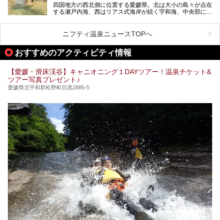
四国地方の西北側に位置する愛媛県。北は大小の島々が点在
する瀬戸内海、西はリアス式海岸が続く宇和海、中央部には
西日本最高峰の石鎚山とその連山に囲まれたバラエティ豊か
な自然と、温暖な気候が魅力の県です。
日本最古の温泉といわれる道後温泉を筆頭に、多くの温泉が
ニフティ温泉ニュースTOPへ
ある愛媛県は、スーパー銭湯も豊富です。中には、中四国地
方を代表する人気の施設も。今回は、愛媛県の誇るスーパー
おすすめのアクティビティ情報
銭湯をピックアップしました。
【愛媛・滑床渓谷】キャニオニング１DAYツアー！温泉チケット&
ツアー写真プレゼント♪
愛媛県北宇和郡松野町目黒2885-5