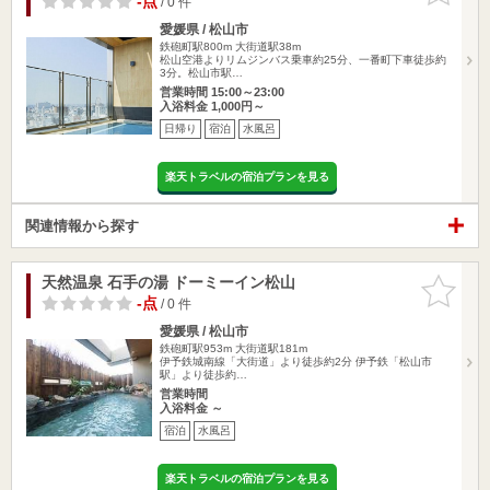
-点
/ 0 件
愛媛県 / 松山市
鉄砲町駅800m
大街道駅38m
松山空港よりリムジンバス乗車約25分、一番町下車徒歩約
3分。松山市駅…
営業時間 15:00～23:00
入浴料金 1,000円～
日帰り
宿泊
水風呂
楽天トラベルの宿泊プランを見る
関連情報から探す
天然温泉 石手の湯 ドーミーイン松山
お気に入
りに追加
-点
/ 0 件
愛媛県 / 松山市
鉄砲町駅953m
大街道駅181m
伊予鉄城南線「大街道」より徒歩約2分 伊予鉄「松山市
駅」より徒歩約…
営業時間
入浴料金 ～
宿泊
水風呂
楽天トラベルの宿泊プランを見る