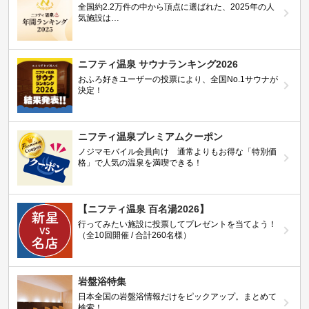
全国約2.2万件の中から頂点に選ばれた、2025年の人
気施設は…
ニフティ温泉 サウナランキング2026
おふろ好きユーザーの投票により、全国No.1サウナが
決定！
ニフティ温泉プレミアムクーポン
ノジマモバイル会員向け 通常よりもお得な「特別価
格」で人気の温泉を満喫できる！
【ニフティ温泉 百名湯2026】
行ってみたい施設に投票してプレゼントを当てよう！
（全10回開催 / 合計260名様）
岩盤浴特集
日本全国の岩盤浴情報だけをピックアップ。まとめて
検索！