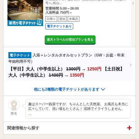
号へ､松山…
営業時間 5:00～26:00
入浴料金 750円～
日帰り
宿泊
水風呂
電子チケットあり
楽天トラベルの宿泊プランを見る
入浴＋レンタルタオルセットプラン（GW・お盆・年末
電子チケット
年始利用不可）
【平日】大人（中学生以上）
1300円
→
1250円
【土日祝】
大人（中学生以上）
1400円
→
1350円
他にも2種類の電子チケットがあります
趣はスーパー銭湯ですが、ちゃんとした天然湯。 お風呂も本当に
広々していて、洗い場もたくさん！ 混雑でイライラしません。
…
匿名
関連情報から探す