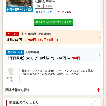
入浴料金 750円～
日帰り
水風呂
電子チケットあり
クーポンあり
楽天トラベルの宿泊プランを見る
【平日限定】入浴料割引
クーポン
通常
750円
→
700円（50円お得！）
入館料割引
電子チケット
【平日限定】大人（中学生以上）
750円
→
700円
道後ってついてるけど道後から10キロくらいの 所にある温泉♨️
松山空港の近く✈️🛫🛬 私の生活圏ではないので初…
50代～
女性
関連情報から探す
東道後のそらともり
お気に入
りに追加