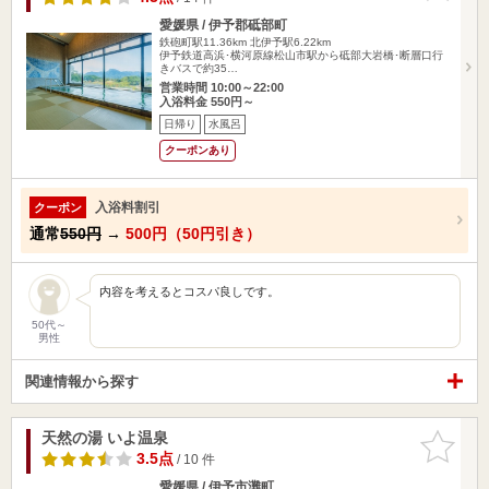
愛媛県 / 伊予郡砥部町
鉄砲町駅11.36km
北伊予駅6.22km
伊予鉄道高浜･横河原線松山市駅から砥部大岩橋･断層口行
きバスで約35…
営業時間 10:00～22:00
入浴料金 550円～
日帰り
水風呂
クーポンあり
入浴料割引
クーポン
通常
550円
→
500円（50円引き）
内容を考えるとコスパ良しです。
50代～
男性
関連情報から探す
天然の湯 いよ温泉
お気に入
りに追加
3.5点
/ 10 件
愛媛県 / 伊予市灘町