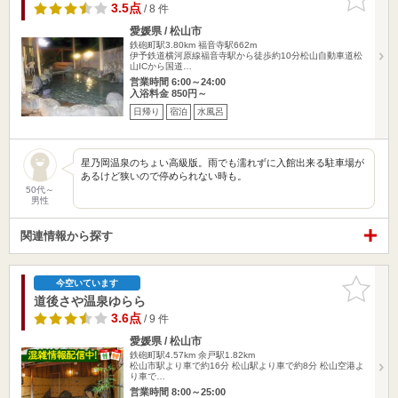
りに追加
3.5点
/ 8 件
愛媛県 / 松山市
鉄砲町駅3.80km
福音寺駅662m
伊予鉄道横河原線福音寺駅から徒歩約10分松山自動車道松
山ICから国道…
営業時間 6:00～24:00
入浴料金 850円～
日帰り
宿泊
水風呂
星乃岡温泉のちょい高級版。雨でも濡れずに入館出来る駐車場が
あるけど狭いので停められない時も。
50代～
男性
関連情報から探す
お気に入
今空いています
りに追加
道後さや温泉ゆらら
3.6点
/ 9 件
愛媛県 / 松山市
鉄砲町駅4.57km
余戸駅1.82km
松山市駅より車で約16分 松山駅より車で約8分 松山空港よ
り車で…
営業時間 8:00～25:00