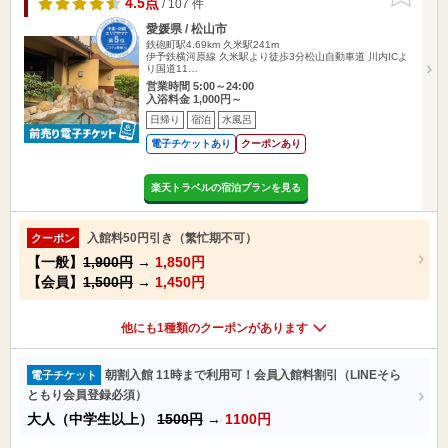
4.5点
/ 107 件
愛媛県 / 松山市
鉄砲町駅4.69km
久米駅241m
伊予鉄横河原線 久米駅より徒歩3分松山自動車道 川内ICよ
り国道11…
営業時間 5:00～24:00
入浴料金 1,000円～
日帰り
宿泊
水風呂
電子チケットあり
クーポンあり
楽天トラベルの宿泊プランを見る
入館料50円引き（繁忙期不可）
クーポン
【一般】
1,900円
→
1,850円
【会員】
1,500円
→
1,450円
他にも1種類のクーポンがあります
朝割入館 11時まで利用可！会員入館料割引（LINEそら
電子チケット
ともり会員登録必須）
大人（中学生以上）
1500円
→
1100円