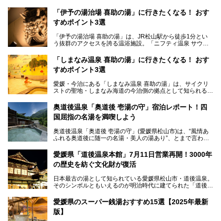
「伊予の湯治場 喜助の湯」に行きたくなる！ おす
すめポイント3選
「伊予の湯治場 喜助の湯」は、JR松山駅から徒歩1分とい
う抜群のアクセスを誇る温浴施設。「ニフティ温泉 サウナ
ランキング」で2年連続1位を獲得し、全国から多くのサウ
ナーが訪れる人気スポットです。天然温泉・サウナ・岩盤
「しまなみ温泉 喜助の湯」に行きたくなる！ おす
浴・食事・宿泊まで“癒しのすべて”がそろう人気施設の中で
すめポイント3選
も、特におすすめしたい3つのポイントについて厳選してお
届けします。読めばきっと、行きたくなること間違いなし！
愛媛・今治にある「しまなみ温泉 喜助の湯」は、サイクリ
ストの聖地・しまなみ海道の今治側の拠点として知られる人
気の温泉施設。「日本一サイクリストが集まる温泉」とも呼
ばれていて、自転車ロッカーや工具、給水サービスなど、旅
奥道後温泉「奥道後 壱湯の守」宿泊レポート！四
人に嬉しい工夫がたっぷり。お風呂は内湯から半露天、サウ
国屈指の名湯を満喫しよう
ナまで種類豊富で広々空間。泉質も温度もバリエーション豊
かで、湯めぐり感覚で楽しめちゃいます。
奥道後温泉「奥道後 壱湯の守」(愛媛県松山市)は、“風情あ
ふれる奥道後に随一の名湯・美人の湯あり”、とまで言われ
る四国屈指の名湯です。最も有名なのが、西日本最大級の大
今回は人気のこの施設の中でも、特におすすめしたい3つの
露天風呂。日々の生活から隔離された非日常感を味わえま
ポイントについて厳選してお届けします。読めばきっと、行
愛媛県「道後温泉本館」7月11日営業再開！3000年
す。
きたくなること間違いなし！
の歴史を紡ぐ文化財が復活
日帰り入浴も可能ですが、宿泊してじっくり楽しむのがベス
日本最古の湯として知られている愛媛県松山市・道後温泉。
ト。今回はニフティ温泉ライターである筆者自ら宿泊し、名
そのシンボルともいえるのが明治時代に建てられた「道後温
物の大露天風呂「翠明の湯」の全浴槽をご紹介。また、パブ
泉本館」です。平成31年1月から約5年半にわたって行って
リックスペース・貸切露天風呂・客室・食事など、多角的に
いた保存修理工事が終わり、いよいよ2024年7月11日から
その魅力をご紹介します！
愛媛県のスーパー銭湯おすすめ15選【2025年最新
全館営業再開となります。
版】