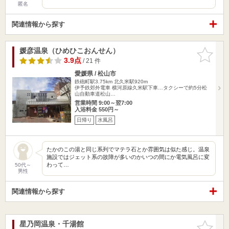
匿名
関連情報から探す
媛彦温泉（ひめひこおんせん）
お気に入
りに追加
3.9点
/ 21 件
愛媛県 / 松山市
鉄砲町駅3.75km
北久米駅920m
伊予鉄郊外電車 横河原線久米駅下車…タクシーで約5分松
山自動車道松山…
営業時間 9:00～翌7:00
入浴料金 550円～
日帰り
水風呂
たかのこの湯と同じ系列でマテラ石とか雰囲気は似た感じ。温泉
施設ではジェット系の故障が多いのかいつの間にか電気風呂に変
わって…
50代～
男性
関連情報から探す
星乃岡温泉・千湯館
お気に入