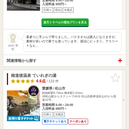
営業時間 5:00～25:00
入浴料金 600円～
日帰り
宿泊
水風呂
楽天トラベルの宿泊プランを見る
墓参りに手ぶらで寄りました。バスタオルは購入になりますが、
素材が良いので家でも使っています。湯治にピッタリ。アスリー
トなん…
40代 男
性
関連情報から探す
南道後温泉 ていれぎの湯
お気に入
りに追加
4.6点
/ 133 件
愛媛県 / 松山市
鉄砲町駅8.76km
梅本駅2.91km
JR松山駅からタクシーで40分 松山自動車道松山ICから国
道33号…
営業時間 6:00～24:00
入浴料金 680円～
日帰り
水風呂
電子チケットあり
クーポンあり