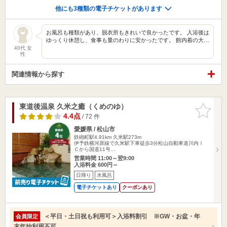
他にも3種類の電子チケットがあります
お風呂も種類があり、脱衣所もきれいで良かったです。 入浴後は
ゆっくり休憩し、食事も量のわりに安かったです。 館内着の大…
40代 女
性
関連情報から探す
東道後温泉 久米之癒（くめのゆ）
お気に入
りに追加
4.4点
/ 72 件
愛媛県 / 松山市
鉄砲町駅4.91km
久米駅273m
伊予鉄横河原線で久米駅下車徒歩3分松山自動車道川内Ｉ
Ｃから国道11号…
営業時間 11:00～翌9:00
入浴料金 600円～
日帰り
水風呂
電子チケットあり
クーポンあり
＜平日・土日祝も利用可＞入浴料割引 ※GW・お盆・年
会員限定
末年始利用不可