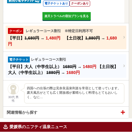
電子チケットあり
クーポンあり
楽天トラベルの宿泊プランを見る
レギュラーコース割引 ※特定日利用不可
クーポン
【平日】
1,680円
→
1,480円
【土日祝】
1,880円
→
1,680
円
レギュラーコース割引
電子チケット
【平日】大人（中学生以上）
1680円
→
1480円
【土日祝】
大人（中学生以上）
1880円
→
1680円
四国への出張の際は見奈良温泉利楽を常宿として使っています。
露天風呂がとても広く開放感が素晴らしく料理もとてもおいし
く、なに…
30代 男
性
関連情報から探す
愛媛県のニフティ温泉ニュース