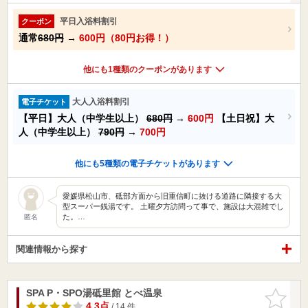
平日入浴料割引
クーポン
通常
680円
→
600円（80円お得！）
他にも1種類のクーポンがあります
大人入浴料割引
電子チケット
【平日】大人（中学生以上）
680円
→
600円
【土日祝】大
人（中学生以上）
790円
→
700円
他にも5種類の電子チケットがあります
愛媛県松山市、砥部方面から旧重信町に抜ける道路に隣接する大
型スーパー銭湯です。 土曜夕方訪問って事で、施設は大混雑でし
た。…
匿名
関連情報から探す
SPA P・SPO湯砥里館 とべ温泉
お気に入
りに追加
4.3点
/ 14 件