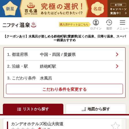
購入済チケットはこちら
ログイン
履歴
メニュー
【クーポンあり】水風呂が楽しめる鉄砲町駅(愛媛県)近くの温泉、日帰り温泉、スーパ
ー銭湯おすすめ
1. 都道府県
中国・四国 / 愛媛県
2. 沿線・駅
鉄砲町駅
3. こだわり条件
水風呂
こだわり条件を変更する
リストから探す
地図から探す
カンデオホテルズ松山大街道
お気に入
りに追加