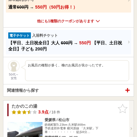
通常
600円
→
550円（50円お得！）
他にも1種類のクーポンがあります
入浴料チケット
電子チケット
【平日、土日祝全日】大人
600円
→
550円
【平日、土日祝
全日】子ども
200円
お風呂の種類が多く、檜のお風呂が良かったです。
50代～
女性
関連情報から探す
たかのこの湯
お気に入
りに追加
3.9点
/ 18 件
愛媛県 / 松山市
鉄砲町駅5.23km
久米駅468m
予鉄道郊外電車 横河原線 「久米駅」下
車・・・・・・・・・ 徒歩8分…