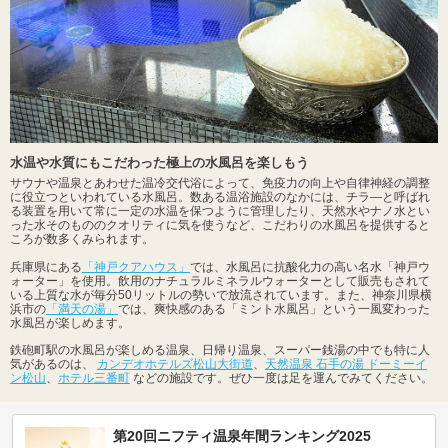
水温や水質にもこだわった極上の水風呂を楽しもう
サウナや温泉とあわせた温冷交代浴によって、免疫力の向上や自律神経の調整
に役立つといわれている水風呂。数ある温浴施設のなかには、チラ―と呼ばれ
る装置を用いて常に一定の水温を保つように管理したり、天然水やナノ水とい
った水そのもののクオリティに気を使うなど、こだわりの水風呂を提供すると
ころが数多くみられます。
兵庫県にある
「神戸クアハウス」
では、水風呂に抗酸化力の高い名水「神戸ウ
ォーター」を使用。飲用のナチュラルミネラルウォーターとして販売もされて
いる上質な水が毎分50リットルの勢いで放流されています。また、神奈川県横
浜市の
「満天の湯」
では、爽快感のある「ミント水風呂」という一風変わった
水風呂が楽しめます。
鉄砲町駅の水風呂が楽しめる温泉、日帰り温泉、スーパー銭湯の中でも特に人
気があるのは、
カンデオホテルズ松山大街道
、
天然温泉 石手の湯 ドーミーイ
ン松山
、
ホテル三番町
などの施設です。ぜひ一度は足を運んでみてください。
第20回ニフティ温泉年間ランキング2025