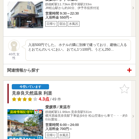
鉄砲町駅11.73km
郡中港駅233m
JR松山駅から約30分、伊予市役所付近
営業時間 9:30～22:30
入浴料金 550円～
日帰り
宿泊
水風呂
入浴500円でした。 ホテルの隣に別棟で建っており、建物に入る
とおでんのいいにおい。 おでん1つ100円。うどん250…
40代 女
性
関連情報から探す
お気に入
今空いています
りに追加
見奈良天然温泉 利楽
4.3点
/ 49 件
愛媛県 / 東温市
鉄砲町駅11.96km
見奈良駅531m
横河原線見奈良駅下車徒歩6分 松山空港から車で・・・約5
0分(最短…
営業時間 6:00～24:00
入浴料金 700円～
日帰り
水風呂