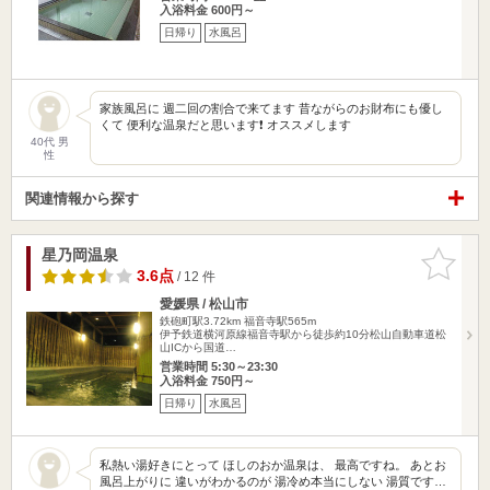
入浴料金 600円～
日帰り
水風呂
家族風呂に 週二回の割合で来てます 昔ながらのお財布にも優し
くて 便利な温泉だと思います❗ オススメします
40代 男
性
関連情報から探す
星乃岡温泉
お気に入
りに追加
3.6点
/ 12 件
愛媛県 / 松山市
鉄砲町駅3.72km
福音寺駅565m
伊予鉄道横河原線福音寺駅から徒歩約10分松山自動車道松
山ICから国道…
営業時間 5:30～23:30
入浴料金 750円～
日帰り
水風呂
私熱い湯好きにとって ほしのおか温泉は、 最高ですね。 あとお
風呂上がりに 違いがわかるのが 湯冷め本当にしない 湯質です…