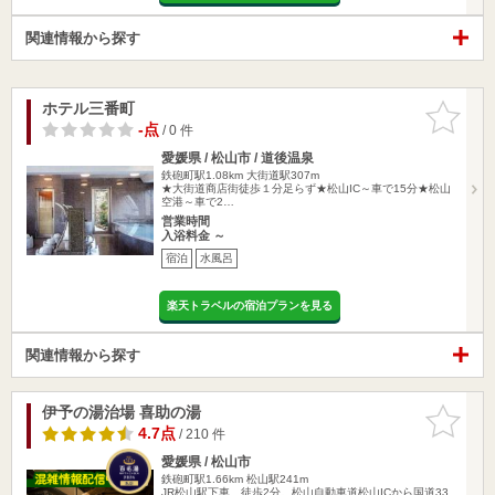
関連情報から探す
ホテル三番町
お気に入
りに追加
-点
/ 0 件
愛媛県 / 松山市 / 道後温泉
鉄砲町駅1.08km
大街道駅307m
★大街道商店街徒歩１分足らず★松山IC～車で15分★松山
空港～車で2…
営業時間
入浴料金 ～
宿泊
水風呂
楽天トラベルの宿泊プランを見る
関連情報から探す
伊予の湯治場 喜助の湯
お気に入
りに追加
4.7点
/ 210 件
愛媛県 / 松山市
鉄砲町駅1.66km
松山駅241m
JR松山駅下車、徒歩2分。松山自動車道松山ICから国道33