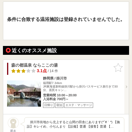
条件に合致する温浴施設は登録されていませんでした。
近くのオススメ施設
森の都温泉 ならここの湯
お気に入
りに追加
3.1点
/ 14 件
静岡県 / 掛川市
福用駅7.34km
JR東海道新幹線掛川駅から掛川バスサービス泉行きで30
分、居尻キャン…
営業時間 10:00～20:00
入浴料金 700円～
日帰り
宿泊
エステ・マッサージ
掛川市街地から北上すると山間の田舎にあります(*´∀｀*) 【施
設】キレイめ、小ぢんまり 【設備】普通 【接客】普通 【…
匿名