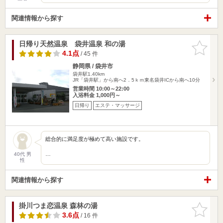
関連情報から探す
日帰り天然温泉 袋井温泉 和の湯
お気に入
りに追加
4.1点
/ 45 件
静岡県 / 袋井市
袋井駅1.40km
JR「袋井駅」から南へ2．5ｋｍ東名袋井ICから南へ10分
営業時間 10:00～22:00
入浴料金 1,000円～
日帰り
エステ・マッサージ
総合的に満足度が極めて高い施設です。
…
40代 男
性
関連情報から探す
掛川つま恋温泉 森林の湯
お気に入
りに追加
3.6点
/ 16 件