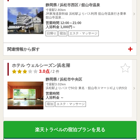
静岡県 / 浜松市西区 / 舘山寺温泉
寸座駅2.80km
JR東海道新幹線 浜松駅よりバス利用 舘山寺温泉行き乗車
舘山寺温泉…
営業時間 12:00～21:00
入浴料金 1,000円～
日帰り
宿泊
エステ・マッサージ
関連情報から探す
ホテル ウェルシーズン浜名湖
お気に入
りに追加
3.0点
/ 2 件
静岡県 / 浜松市中央区
寸座駅3.02km
浜松駅よりバスで50分 東名・舘山寺スマートICより約5分
営業時間
入浴料金 ～
宿泊
エステ・マッサージ
楽天トラベルの宿泊プランを見る