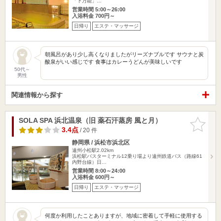
「下万能」…
営業時間 5:00～26:00
入浴料金 700円～
日帰り
エステ・マッサージ
朝風呂があり少し高くなりましたがリーズナブルです サウナと炭
酸泉がいい感じです 食事はカレーうどんが美味しいです
50代～
男性
関連情報から探す
SOLA SPA 浜北温泉（旧 薬石汗蒸房 風と月）
お気に入
りに追加
3.4点
/ 20 件
静岡県 / 浜松市浜北区
遠州小松駅2.02km
浜松駅バスターミナル12乗り場より遠州鉄道バス（路線61
内野台線）日…
営業時間 8:00～24:00
入浴料金 600円～
日帰り
エステ・マッサージ
何度か利用したことありますが、地域に密着して手軽に使用する