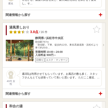
し。そ…
匿名
関連情報から探す
湯風景しおり
お気に入
りに追加
3.8点
/ 16 件
静岡県 / 浜松市中央区
助信駅767m
「助信駅」下車、徒歩約12分。東名高速道路・浜松ICより
車で約20分…
営業時間 10:00～24:00
入浴料金 900円～
日帰り
エステ・マッサージ
週2回は利用させてもらっています。お風呂の数も多く、スタッ
フさんもとても頑張っていて良いと思います。 ただここ最近、…
40代 女
性
関連情報から探す
和合の湯
お気に入