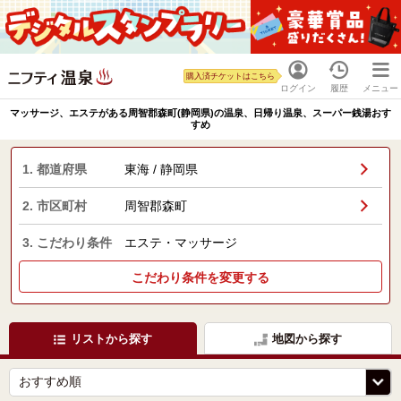
購入済チケットはこちら
ログイン
履歴
メニュー
マッサージ、エステがある周智郡森町(静岡県)の温泉、日帰り温泉、スーパー銭湯おす
すめ
1. 都道府県
東海 / 静岡県
2. 市区町村
周智郡森町
3. こだわり条件
エステ・マッサージ
こだわり条件を変更する
リストから探す
地図から探す