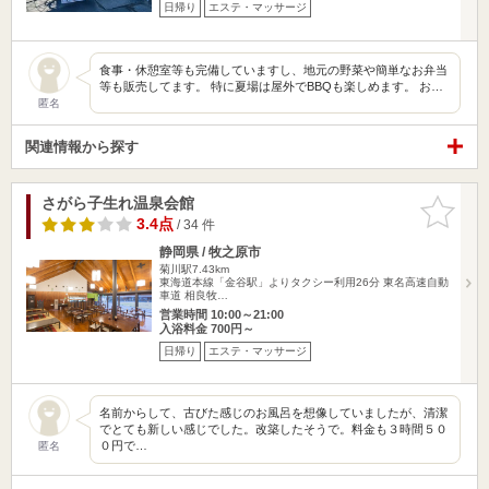
日帰り
エステ・マッサージ
食事・休憩室等も完備していますし、地元の野菜や簡単なお弁当
等も販売してます。 特に夏場は屋外でBBQも楽しめます。 お…
匿名
関連情報から探す
さがら子生れ温泉会館
お気に入
りに追加
3.4点
/ 34 件
静岡県 / 牧之原市
菊川駅7.43km
東海道本線「金谷駅」よりタクシー利用26分 東名高速自動
車道 相良牧…
営業時間 10:00～21:00
入浴料金 700円～
日帰り
エステ・マッサージ
名前からして、古びた感じのお風呂を想像していましたが、清潔
でとても新しい感じでした。改築したそうで。料金も３時間５０
０円で…
匿名