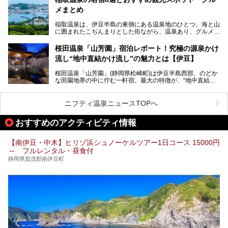
心に、家族連れでも大人だけでも、おひとりさまでも多彩な
メまとめ
この記事では、伊豆長岡温泉の歴史や魅力、おすすめの宿を
楽しみ方ができる「プレジャーリゾート 伊豆赤沢温泉」を
ピックアップ。周辺の観光・グルメスポットや日帰りで入れ
じっくり紹介します！
稲取温泉は、伊豆半島の東側にある温泉地のひとつ。海と山
る温泉施設も紹介します！
に囲まれたこぢんまりとした街ながら、温泉あり、グルメあ
───
り、見どころも多彩にあり、と魅力たっぷりの場所です。東
提供元：株式会社カトープレジャーグループ【PR】
京からは約2時間30分、直通電車もありアクセスしやすいの
この記事はプレジャーリゾート 伊豆赤沢温泉のPR記事で
桜田温泉「山芳園」宿泊レポート！究極の源泉かけ
もうれしいところ。
す。
流し“地中直結かけ流し”の魅力とは【伊豆】
この記事では、稲取温泉での宿泊におすすめの宿や日帰りで
桜田温泉「山芳園」(静岡県松崎町)は伊豆半島西部、のどか
入れる温泉施設、チェックしたい観光スポットやアクティビ
な田園地帯の中に佇む一軒宿。最大の特徴が、“地中直結か
ティなどを一挙にまとめピックアップ。伊豆稲取温泉を訪れ
け流し”と呼ばれるこの宿独自の湯使い(温泉供給方法)です。
る際の参考にしてくださいね！
地下に眠る源泉を加水・加温・消毒無し、さらには途中過程
で空気にも触れさせることなく浴槽まで提供。「究極の源泉
ニフティ温泉ニュースTOPへ
かけ流し」と言っても決して過言ではありません。
今回、桜田温泉「山芳園」の“温泉”を中心に、その魅力を詳
おすすめのアクティビティ情報
細レポート。また口コミの評判も非常に高い宿であり、客室
や食事も併せて徹底紹介します！
【南伊豆・中木】ヒリゾ浜シュノーケルツアー1日コース 15000円
～ フルレンタル・昼食付
静岡県賀茂郡南伊豆町