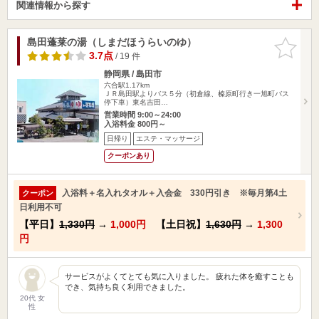
関連情報から探す
島田蓬莱の湯（しまだほうらいのゆ）
お気に入
りに追加
3.7点
/ 19 件
静岡県 / 島田市
六合駅1.17km
ＪＲ島田駅よりバス５分（初倉線、榛原町行き一旭町バス
停下車）東名吉田…
営業時間 9:00～24:00
入浴料金 800円～
日帰り
エステ・マッサージ
クーポンあり
入浴料＋名入れタオル＋入会金 330円引き ※毎月第4土
クーポン
日利用不可
【平日】
1,330円
→
1,000円
【土日祝】
1,630円
→
1,300
円
サービスがよくてとても気に入りました。 疲れた体を癒すことも
でき、気持ち良く利用できました。
20代 女
性