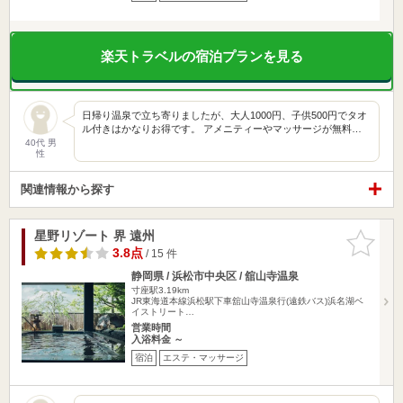
楽天トラベルの宿泊プランを見る
日帰り温泉で立ち寄りましたが、大人1000円、子供500円でタオ
ル付きはかなりお得です。 アメニティーやマッサージが無料…
40代 男
性
関連情報から探す
星野リゾート 界 遠州
お気に入
りに追加
3.8点
/ 15 件
静岡県 / 浜松市中央区 / 舘山寺温泉
寸座駅3.19km
JR東海道本線浜松駅下車舘山寺温泉行(遠鉄バス)浜名湖ベ
イストリート…
営業時間
入浴料金 ～
宿泊
エステ・マッサージ