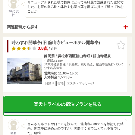
リニューアルされた後で館内はとっても綺麗で洗練された空間で
した。お茶の飲み比べ体験やお茶っ葉を部屋に持って帰って飲む
ことが…
20代 女
性
関連情報から探す
時わすれ開華亭(旧 舘山寺ビューホテル開華亭)
お気に入
りに追加
3.8点
/ 8 件
静岡県 / 浜松市西区舘山寺町 / 舘山寺温泉
寸座駅3.14km
JR東海道新幹線「浜松駅」乗り換え、舘山寺温泉行バス45
分東名高速道…
営業時間 11:00～15:00
入浴料金 1,500円～
日帰り
宿泊
エステ・マッサージ
楽天トラベルの宿泊プランを見る
さんざんネットや口コミを読んで、舘山寺のホテルを検討した結
果、開華亭に決めたのですが、実際行くまではとても不安でし
た。建物…
匿名