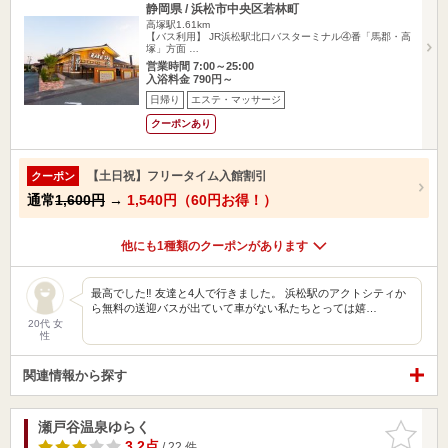
静岡県 / 浜松市中央区若林町
高塚駅1.61km
【バス利用】 JR浜松駅北口バスターミナル④番「馬郡・高
塚」方面 …
営業時間 7:00～25:00
入浴料金 790円～
日帰り
エステ・マッサージ
クーポンあり
【土日祝】フリータイム入館割引
クーポン
通常
1,600円
→
1,540円（60円お得！）
他にも1種類のクーポンがあります
最高でした‼︎ 友達と4人で行きました。 浜松駅のアクトシティか
ら無料の送迎バスが出ていて車がない私たちとっては嬉…
20代 女
性
関連情報から探す
瀬戸谷温泉ゆらく
お気に入
りに追加
3.2点
/ 22 件