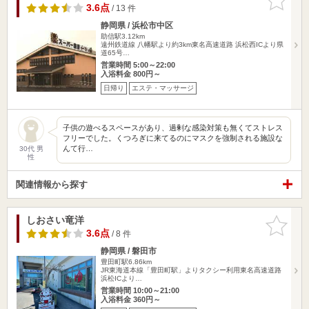
りに追加
3.6点
/ 13 件
静岡県 / 浜松市中区
助信駅3.12km
遠州鉄道線 八幡駅より約3km東名高速道路 浜松西ICより県
道65号…
営業時間 5:00～22:00
入浴料金 800円～
日帰り
エステ・マッサージ
子供の遊べるスペースがあり、過剰な感染対策も無くてストレス
フリーでした。くつろぎに来てるのにマスクを強制される施設な
んて行…
30代 男
性
関連情報から探す
しおさい竜洋
お気に入
りに追加
3.6点
/ 8 件
静岡県 / 磐田市
豊田町駅6.86km
JR東海道本線「豊田町駅」よりタクシー利用東名高速道路
浜松ICより…
営業時間 10:00～21:00
入浴料金 360円～