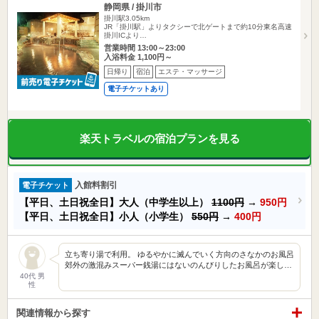
静岡県 / 掛川市
掛川駅3.05km
JR「掛川駅」よりタクシーで北ゲートまで約10分東名高速
掛川ICより…
営業時間 13:00～23:00
入浴料金 1,100円～
日帰り
宿泊
エステ・マッサージ
電子チケットあり
楽天トラベルの宿泊プランを見る
入館料割引
電子チケット
【平日、土日祝全日】大人（中学生以上）
1100円
→
950円
【平日、土日祝全日】小人（小学生）
550円
→
400円
立ち寄り湯で利用。 ゆるやかに滅んでいく方向のさなかのお風呂
郊外の激混みスーパー銭湯にはないのんびりしたお風呂が楽し…
40代 男
性
関連情報から探す