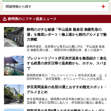
関連情報から探す
静岡県のニフティ温泉ニュース
静岡のガチな秘湯「平山温泉 龍泉荘 御殿乳母の
湯」を徹底レポート！極上湯から館内グルメまで魅
力満載
静岡市葵区、自然豊かな竜爪山の麓に佇む「平山温泉 龍泉
荘 御殿乳母の湯」。昭和33年の開業以来、多くの温泉マニ
アや地元の方々に愛され続けている、知る人ぞ知る鄙び系の
極上温泉です。お湯はもちろん、実はグルメも揃っているん
プレジャーリゾート伊豆赤沢温泉を徹底紹介！進化
です。多くのファンを持つ、その圧倒的なこだわりと魅力を
する絶景の赤沢日帰り温泉館から、ホテル、スパま
解説します。
で
静岡県伊東市の「プレジャーリゾート 伊豆赤沢温泉」は、2
025年9月に「赤沢迎賓館」がリニューアルしたのを皮切り
に、12月には「赤沢温泉ホテル」、「赤沢日帰り温泉
館」、「RED 28 HOTEL」がリニューアル。さらにこのあ
伊豆長岡温泉の名宿15選とおすすめ観光スポット・
とグランピング施設のGRAX EARTH FIELD（グラックスア
グルメまとめ
ースフィールド）、大型屋内アミューズメント施設のPLEA
SURE ARENA（プレジャーアリーナ）がぞくぞくオープン
伊豆長岡温泉は、静岡県の伊豆半島の根元に近い部分にある
予定。
温泉郷。伊豆の玄関口にあたり、伊豆観光の拠点に最適な立
地です。首都圏や名古屋圏からのアクセスが良く、宿泊はも
温泉は海一望の絶景、伊豆の幸満載の食や、全天候型のレジ
ちろん日帰りでも楽しめるのが魅力です。
ャー施設など、現在リニューアルオープンしている施設を中
稲取温泉の名宿8選とおすすめ観光スポット・グル