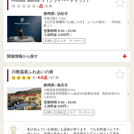
Private Sauna .Y（プライベートサウナ）
お気に入
りに追加
-点
/ 0 件
静岡県 / 浜松市
天竜川駅1.71km
【公共交通機関でお越しの方】 ［バスの場合］ ・JR浜松
駅より …
営業時間 8:00～23:00
入浴料金 3,000円～
日帰り
エステ・マッサージ
関連情報から探す
川根温泉ふれあいの泉
お気に入
りに追加
4.0点
/ 47 件
静岡県 / 島田市
川根温泉笹間渡駅414m
川根温泉笹間渡駅から徒歩5分新東名高速 島田金谷ICか
ら約25分
営業時間 9:00～19:00
入浴料金 820円～
日帰り
宿泊
エステ・マッサージ
私の住んでいる地域にも温泉が有ります。でも全然違うんです。
何もかも。温度の具合も良し、露天風呂も広さも深さも丁度良