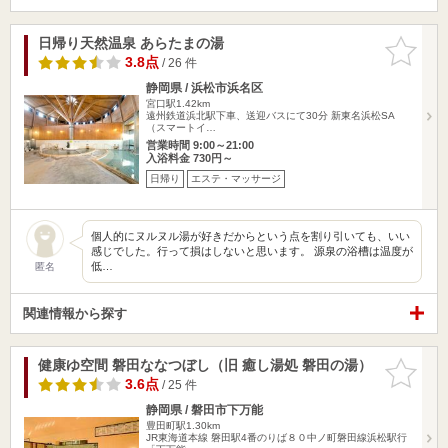
日帰り天然温泉 あらたまの湯
お気に入
りに追加
3.8点
/ 26 件
静岡県 / 浜松市浜名区
宮口駅1.42km
遠州鉄道浜北駅下車、送迎バスにて30分 新東名浜松SA
（スマートイ…
営業時間 9:00～21:00
入浴料金 730円～
日帰り
エステ・マッサージ
個人的にヌルヌル湯が好きだからという点を割り引いても、いい
感じでした。行って損はしないと思います。 源泉の浴槽は温度が
低…
匿名
関連情報から探す
健康ゆ空間 磐田ななつぼし（旧 癒し湯処 磐田の湯）
お気に入
りに追加
3.6点
/ 25 件
静岡県 / 磐田市下万能
豊田町駅1.30km
JR東海道本線 磐田駅4番のりば８０中ノ町磐田線浜松駅行