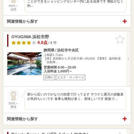
ことができるショッピングセンター内にある温泉です 無駄がなく
利…
50代～
女性
関連情報から探す
OYUGIWA 浜松市野
お気に入
りに追加
4.0点
/ 4 件
静岡県 / 浜松市中央区
上島駅1.71km
【車】浜松駅から天王町方面へ約18分 【電車】 遠州鉄道
「自動車…
営業時間 8:00～25:00
入浴料金 1,000円～
日帰り
エステ・マッサージ
家から近いのでかなりの頻度で行ってます サウナと露天の炭酸泉
が気持ちいいです 食事も種類が多く、美味しいです 家族で…
50代～
男性
関連情報から探す