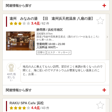
関連情報から探す
遠州 みなみの湯 【旧 遠州浜天然温泉 八扇の湯】
お気に入
りに追加
3.4点
/ 62 件
静岡県 / 浜松市南区
浜松駅6.87km
国道1号線中田島東交差点（酒のガリバーがあるところ）
から東へ4.6k…
営業時間 10:00～21:00
入浴料金 800円～
日帰り
エステ・マッサージ
地元の人に教えてもらい訪問。翌日すごく体調が良くなったので
聞くと、海に近いのでマグネシウムが豊富な珍しい温泉とのこ
と。お湯…
40代 指
定しな
い
関連情報から探す
RAKU SPA Cafe 浜松
お気に入
りに追加
4.4点
/ 43 件