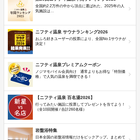
全国約2.2万件の中から頂点に選ばれた、2025年の人
気施設は…
ニフティ温泉 サウナランキング2026
おふろ好きユーザーの投票により、全国No.1サウナが
決定！
ニフティ温泉プレミアムクーポン
ノジマモバイル会員向け 通常よりもお得な「特別価
格」で人気の温泉を満喫できる！
【ニフティ温泉 百名湯2026】
行ってみたい施設に投票してプレゼントを当てよう！
（全10回開催 / 合計260名様）
岩盤浴特集
日本全国の岩盤浴情報だけをピックアップ。まとめて