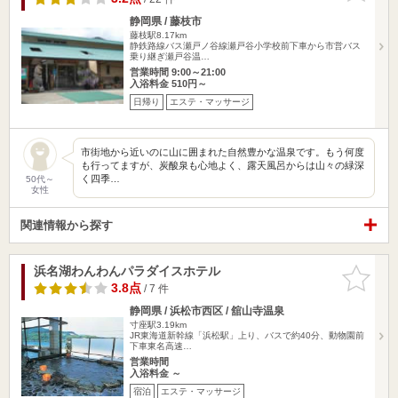
静岡県 / 藤枝市
藤枝駅8.17km
静鉄路線バス瀬戸ノ谷線瀬戸谷小学校前下車から市営バス
乗り継ぎ瀬戸谷温…
営業時間 9:00～21:00
入浴料金 510円～
日帰り
エステ・マッサージ
市街地から近いのに山に囲まれた自然豊かな温泉です。もう何度
も行ってますが、炭酸泉も心地よく、露天風呂からは山々の緑深
く四季…
50代～
女性
関連情報から探す
浜名湖わんわんパラダイスホテル
お気に入
りに追加
3.8点
/ 7 件
静岡県 / 浜松市西区 / 舘山寺温泉
寸座駅3.19km
JR東海道新幹線「浜松駅」上り、バスで約40分、動物園前
下車東名高速…
営業時間
入浴料金 ～
宿泊
エステ・マッサージ