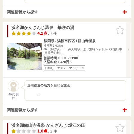
関連情報から探す
浜名湖かんざんじ温泉 華咲の湯
お気に入
りに追加
4.2点
/ 7 件
静岡県 / 浜松市西区 / 舘山寺温泉
寸座駅2.93km
JR「浜松駅」・「弁天島駅」より無料シャトルバス運行中
(事前予約制)…
営業時間 10:00～23:00
入浴料金 1,420円～
日帰り
エステ・マッサージ
遠州鉄道の底力を感じる施設
…
40代 男
性
関連情報から探す
浜名湖館山寺温泉 かんざんじ 堀江の庄
お気に入
りに追加
1.0点
/ 2 件