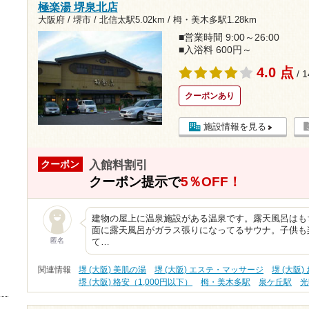
極楽湯 堺泉北店
大阪府 / 堺市 /
北信太駅5.02km
/
栂・美木多駅1.28km
■営業時間 9:00～26:00
■入浴料 600円～
4.0 点
/ 
クーポンあり
施設情報を見る
入館料割引
クーポン
クーポン提示で
5％OFF！
建物の屋上に温泉施設がある温泉です。露天風呂はも
面に露天風呂がガラス張りになってるサウナ。子供も
匿名
て…
関連情報
堺 (大阪) 美肌の湯
堺 (大阪) エステ・マッサージ
堺 (大阪
堺 (大阪) 格安（1,000円以下）
栂・美木多駅
泉ケ丘駅
光