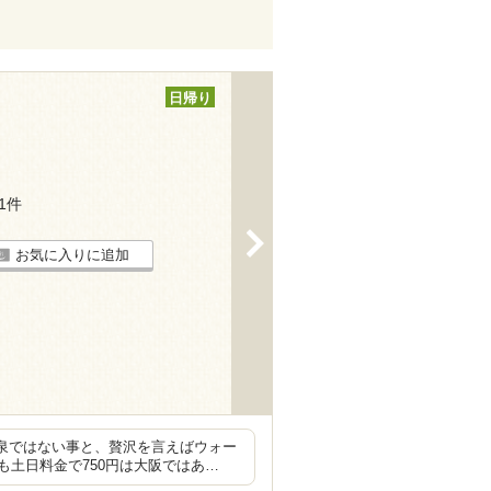
日帰り
21件
>
お気に入りに追加
温泉ではない事と、贅沢を言えばウォー
土日料金で750円は大阪ではあ…