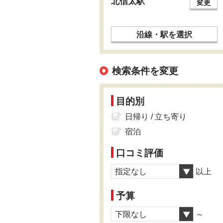
北信太駅
変更
沿線・駅を選択
検索条件を変更
目的別
日帰り / 立ち寄り
宿泊
口コミ評価
指定なし
以上
予算
下限なし
～