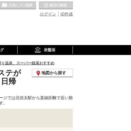
お気に入りの温泉
最近の履歴
ログイン
ID作成
グ
岩盤浴
帰り温泉、スーパー銭湯おすすめ
ステが
地図から探す
、日帰
ージでは北信太駅から直線距離で近い順
す。