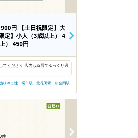
）
900円
【土日祝限定】大
限定】小人（3歳以上）
4
>
以上）
450円
してくださり 店内も綺麗でゆっくり過
大阪) 冷え性
堺市駅
北花田駅
新金岡駅
日帰り
>
70件