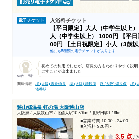
入浴料チケット
電子チケット
【平日限定】大人（中学生以上
人（中学生以上）
1000円
【平日
00円
【土日祝限定】小人（3歳
他にも5種類の電子チケットがあります
初めての利用でしたが、店員の方もわかりやすく説明
ごすことが出来ました
50代～ 男性
関連情報
堺 (大阪) 塩化物泉
堺 (大阪) 糖尿病
堺 (大阪) 切り傷
堺 (
浅香駅
狭山郷温泉 虹の湯 大阪狭山店
大阪府 / 大阪狭山市 /
北信太駅10.59km
/
北野田駅1.18km
■営業時間 10:00～24:00
■入浴料 920円～
3.5 点
/ 