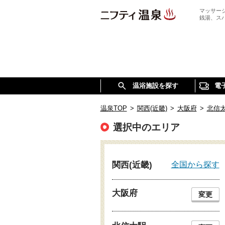
マッサー
銭湯、ス
温浴施設を探す
電
温泉TOP
>
関西(近畿)
>
大阪府
>
北信
選択中のエリア
全国から探す
関西(近畿)
大阪府
変更