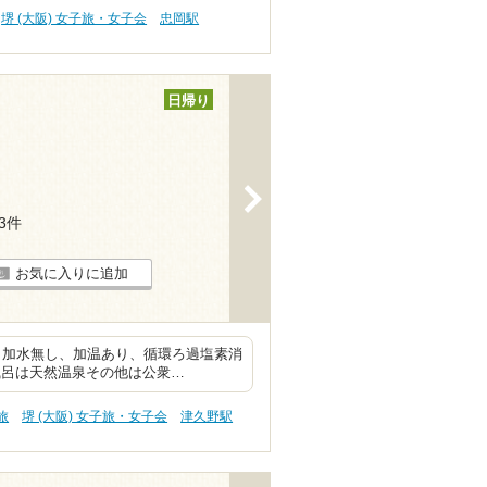
堺 (大阪) 女子旅・女子会
忠岡駅
日帰り
>
93件
お気に入りに追加
泉 加水無し、加温あり、循環ろ過塩素消
風呂は天然温泉その他は公衆…
旅
堺 (大阪) 女子旅・女子会
津久野駅