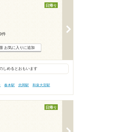
日帰り
>
29件
お気に入りに追加
のしめるとおもいます
性
春木駅
忠岡駅
和泉大宮駅
日帰り
>