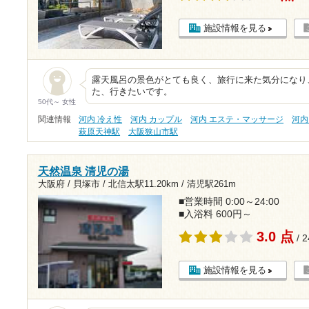
施設情報を見る
露天風呂の景色がとても良く、旅行に来た気分になり
た、行きたいです。
50代～ 女性
関連情報
河内 冷え性
河内 カップル
河内 エステ・マッサージ
河内
萩原天神駅
大阪狭山市駅
天然温泉 清児の湯
大阪府 / 貝塚市 /
北信太駅11.20km
/
清児駅261m
■営業時間 0:00～24:00
■入浴料 600円～
3.0 点
/ 
施設情報を見る