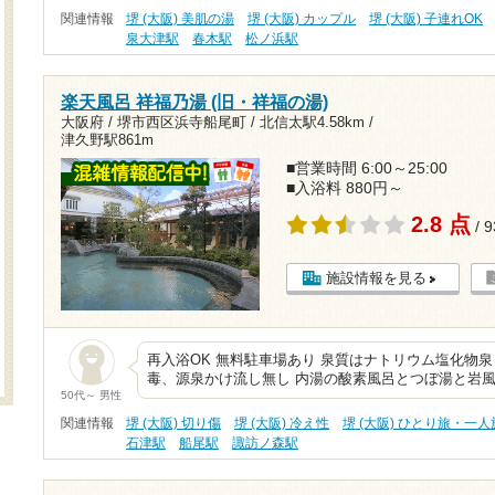
関連情報
堺 (大阪) 美肌の湯
堺 (大阪) カップル
堺 (大阪) 子連れOK
泉大津駅
春木駅
松ノ浜駅
楽天風呂 祥福乃湯 (旧・祥福の湯)
大阪府 / 堺市西区浜寺船尾町 /
北信太駅4.58km
/
津久野駅861m
■営業時間 6:00～25:00
■入浴料 880円～
2.8 点
/ 
施設情報を見る
再入浴OK 無料駐車場あり 泉質はナトリウム塩化物
毒、源泉かけ流し無し 内湯の酸素風呂とつぼ湯と岩
50代～ 男性
関連情報
堺 (大阪) 切り傷
堺 (大阪) 冷え性
堺 (大阪) ひとり旅・一人
石津駅
船尾駅
諏訪ノ森駅