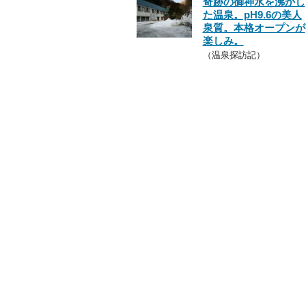
奇跡の御神水を沸かし
た温泉。pH9.6の美人
泉質。本格オープンが
楽しみ。
（温泉探訪記）