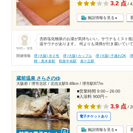
3.2 点
/ 
施設情報を見る
含鉄塩化物泉のお湯が気持ちいい。サウナもミスト低
温サウナがあります。 何よりも清掃が行き届いてい
50代～ 女性
関連情報
堺 (大阪) 冷え性
堺 (大阪) カップル
堺 (大阪) 子連れOK
堺
栂・美木多駅
和泉中央駅
泉ケ丘駅
蔵前温泉 さらさのゆ
大阪府 / 堺市北区 /
北信太駅9.48km
/
堺市駅877m
■営業時間 9:00～26:00
■入浴料 900円～
3.9 点
/ 
電子チケットあり
施設情報を見る