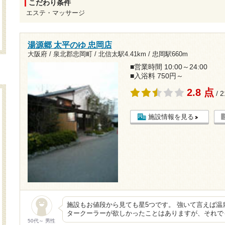
こだわり条件
エステ・マッサージ
湯源郷 太平のゆ 忠岡店
大阪府 / 泉北郡忠岡町 /
北信太駅4.41km
/
忠岡駅660m
■営業時間 10:00～24:00
■入浴料 750円～
2.8 点
/ 
施設情報を見る
施設もお値段から見ても星5つです。 強いて言えば
タークーラーが欲しかったことはありますが、それでも
50代～ 男性