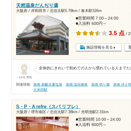
天然温泉だんぢり湯
大阪府 / 岸和田市 /
北信太駅5.79km
/
春木駅326m
■営業時間 7:00～24:00
■入浴料 600円～
3.5 点
/ 
施設情報を見る
全体的にきれいで初めての人から慣れている人までた
～10代 男性
関連情報
泉南 炭酸水素塩泉
泉南 塩化物泉
泉南 切り傷
泉南 冷え
久米田駅
S・P・A refre（スパ リフレ）
大阪府 / 堺市南区 /
北信太駅7.38km
/
光明池駅2.31km
■営業時間 10:00～24:00
■入浴料 800円～