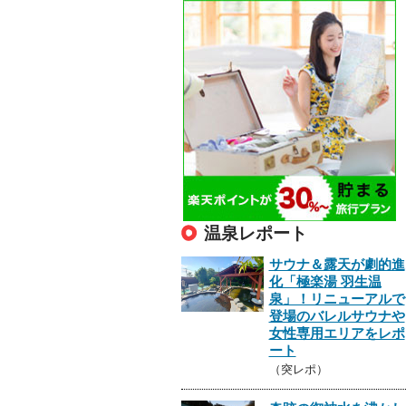
温泉レポート
サウナ＆露天が劇的進
化「極楽湯 羽生温
泉」！リニューアルで
登場のバレルサウナや
女性専用エリアをレポ
ート
（突レポ）