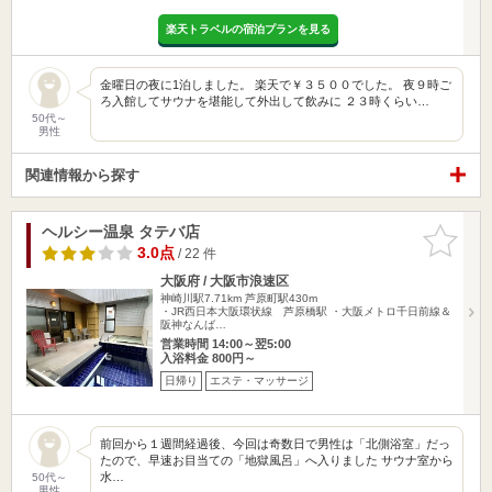
楽天トラベルの宿泊プランを見る
金曜日の夜に1泊しました。 楽天で￥３５００でした。 夜９時ご
ろ入館してサウナを堪能して外出して飲みに ２３時くらい…
50代～
男性
関連情報から探す
ヘルシー温泉 タテバ店
お気に入
りに追加
3.0点
/ 22 件
大阪府 / 大阪市浪速区
神崎川駅7.71km
芦原町駅430m
・JR西日本大阪環状線 芦原橋駅 ・大阪メトロ千日前線＆
阪神なんば…
営業時間 14:00～翌5:00
入浴料金 800円～
日帰り
エステ・マッサージ
前回から１週間経過後、今回は奇数日で男性は「北側浴室」だっ
たので、早速お目当ての「地獄風呂」へ入りました サウナ室から
水…
50代～
男性