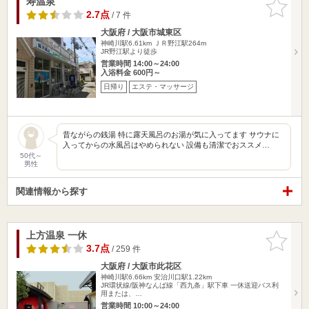
寿温泉
お気に入
りに追加
2.7点
/ 7 件
大阪府 / 大阪市城東区
神崎川駅6.61km
ＪＲ野江駅264m
JR野江駅より徒歩
営業時間 14:00～24:00
入浴料金 600円～
日帰り
エステ・マッサージ
昔ながらの銭湯 特に露天風呂のお湯が気に入ってます サウナに
入ってからの水風呂はやめられない 設備も清潔でおススメ…
50代～
男性
関連情報から探す
上方温泉 一休
お気に入
りに追加
3.7点
/ 259 件
大阪府 / 大阪市此花区
神崎川駅6.66km
安治川口駅1.22km
JR環状線/阪神なんば線「西九条」駅下車 一休送迎バス利
用または、…
営業時間 10:00～24:00