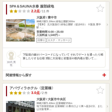
SPA＆SAUNA水春 服部緑地
お気に入
りに追加
2.2点
/ 11 件
大阪府 / 豊中市
神崎川駅5.39km
緑地公園駅368m
【電車】 北大阪急行 緑地公園駅（徒歩8分） ※阪急 豊中
駅・…
営業時間 6:00～25:00
入浴料金 1,540円～
日帰り
エステ・マッサージ
下駄箱の鍵がバーコードになっていて それでゲートを通ったり精
算したりする仕様 3階に大浴場と岩盤浴や館内着が置いて…
30代 男
性
関連情報から探す
アパヴィラホテル〈淀屋橋〉
お気に入
りに追加
3.0点
/ 2 件
大阪府 / 大阪市中央区
神崎川駅5.49km
淀屋橋駅358m
地下鉄御堂筋線 淀屋橋駅 11番出口より東へ徒歩2分、また
は京阪電車…