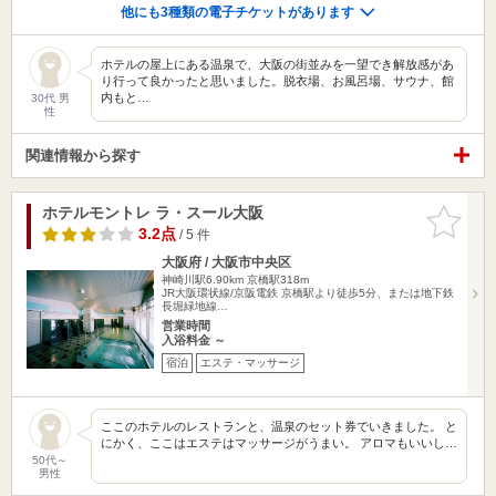
他にも3種類の電子チケットがあります
ホテルの屋上にある温泉で、大阪の街並みを一望でき解放感があ
り行って良かったと思いました。脱衣場、お風呂場、サウナ、館
内もと…
30代 男
性
関連情報から探す
ホテルモントレ ラ・スール大阪
お気に入
りに追加
3.2点
/ 5 件
大阪府 / 大阪市中央区
神崎川駅6.90km
京橋駅318m
JR大阪環状線/京阪電鉄 京橋駅より徒歩5分、または地下鉄
長堀緑地線…
営業時間
入浴料金 ～
宿泊
エステ・マッサージ
ここのホテルのレストランと、温泉のセット券でいきました。 と
にかく、ここはエステはマッサージがうまい。 アロマもいいし…
50代～
男性