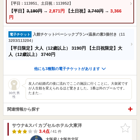
【平日：113951、土日祝：113952】
【平日】
3,190円
→
2,871円
【土日祝】
3,740円
→
3,366
円
入館チケット/ベーシックプラン+温泉の素3個付き（11
電子チケット
3203/113204）
【平日限定】大人（12歳以上）
3190円
【土日祝限定】大
人（12歳以上）
3740円
他にも3種類の電子チケットがあります
友人の結婚式の後に流れでここの施設に行くことに。大袈裟です
が人生観を変えられるほど驚きました。1番は外のプールです。
たまた…
30代 男
性
関連情報から探す
サウナ&スパ カプセルホテル大東洋
お気に入
りに追加
3.4点
/ 41 件
大阪府 / 大阪市北区