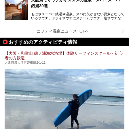
室や日本最大級140人収容の大規模サウナを携えてリニュー
のう”体験をしっかり楽しめるのもポイントです。
銭湯30選
アルオープン！浴室である4F・6Fそれぞれにリニューアル
が施されており、その総工費はなんと13.5億円！
さらに館内でくつろぐだけでなく、隣接するビルにはカラオ
もはやスーパー銭湯や温泉、スパに欠かせない要素となって
大規模リニューアルの全容を確認すべく、リニューアルプレ
ケやボウリングといった遊び場もあり、友人同士やカップル
いるサウナ。ドライサウナにスチームサウナ、塩サウナな
オープンイベントに行ってきました！今回はそのリニューア
で“遊び+癒し”の一日を過ごすのにもぴったり。
ど、いくつか異なるタイプが楽しめたり、水風呂や外気浴ス
ル部分の概要をお届けします。
ペース、ロウリュウなど、心ゆくまで楽しむためのサービス
今回は、あるごの湯を訪問し、チムジルバンやお風呂、食事
が充実した施設も多くみられます。
ニフティ温泉ニュースTOPへ
処にいたるまで魅力をたっぷり堪能してきたので、その全容
を詳しく紹介します！
今回はそんなサウナにこだわった、大阪府内のオススメ温
おすすめのアクティビティ情報
泉・銭湯・スパを30件紹介したいと思います！
【大阪・和歌山 磯ノ浦海水浴場】体験サーフィンスクール・初心
者の方歓迎
大阪府泉大津市曽根町2-1-11