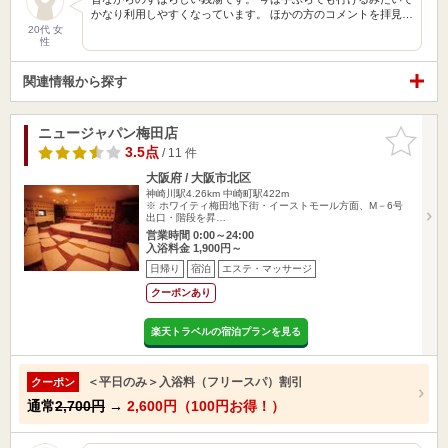
かなり利用しやすくなっています。 ほかの方のコメントを拝見…
20代 女
性
関連情報から探す
ニュージャパン梅田店
お気に入
りに追加
3.5点
/ 11 件
大阪府 / 大阪市北区
神崎川駅4.26km
中崎町駅422m
※ ホワイティ梅田地下街・イーストモール方面、M－6号
出口・階段を昇…
営業時間 0:00～24:00
入浴料金 1,900円～
日帰り
宿泊
エステ・マッサージ
クーポンあり
楽天トラベルの宿泊プランを見る
＜平日のみ＞入浴料（フリースパ）割引
クーポン
通常
2,700円
→
2,600円（100円お得！）