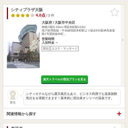
シティプラザ大阪
お気に入
りに追加
4.0点
/ 3 件
大阪府 / 大阪市中央区
神崎川駅6.33km
堺筋本町駅419m
地下鉄堺筋線・中央線境筋本町駅より徒歩6分阪神高速道
路1号環状線本町…
営業時間
入浴料金 ～
宿泊
エステ・マッサージ
楽天トラベルの宿泊プランを見る
シティホテルながら露天風呂もあり、ビジネス利用でも温泉旅館
気分をを堪能できます！基本的に宿泊者オンリーの温泉です。
匿名
関連情報から探す