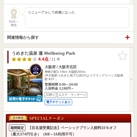
リニューアルして綺麗になった
50代～
男性
関連情報から探す
うめきた温泉 蓮 Wellbeing Park
お気に入
りに追加
4.4点
/ 11 件
大阪府 / 大阪市北区
神崎川駅3.76km
大阪駅283m
JR大阪駅うめきた地下口(B1F)よりグラングリーン大阪南
館 B1F…
営業時間 0:00～24:00
入浴料金 3,190円～
日帰り
エステ・マッサージ
電子チケットあり
【百名湯受賞記念】ベーシックプラン入館料10％オフ
期間限定
（最大374円引き）（8/8～16利用不可）