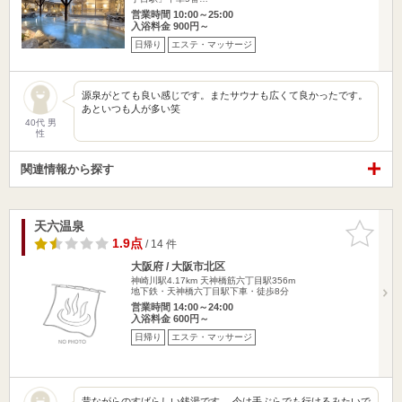
営業時間 10:00～25:00
入浴料金 900円～
日帰り
エステ・マッサージ
源泉がとても良い感じです。またサウナも広くて良かったです。
あといつも人が多い笑
40代 男
性
関連情報から探す
天六温泉
お気に入
りに追加
1.9点
/ 14 件
大阪府 / 大阪市北区
神崎川駅4.17km
天神橋筋六丁目駅356m
地下鉄・天神橋六丁目駅下車・徒歩8分
営業時間 14:00～24:00
入浴料金 600円～
日帰り
エステ・マッサージ
昔ながらのすばらしい銭湯です。 今は手ぶらでも行けるみたいで