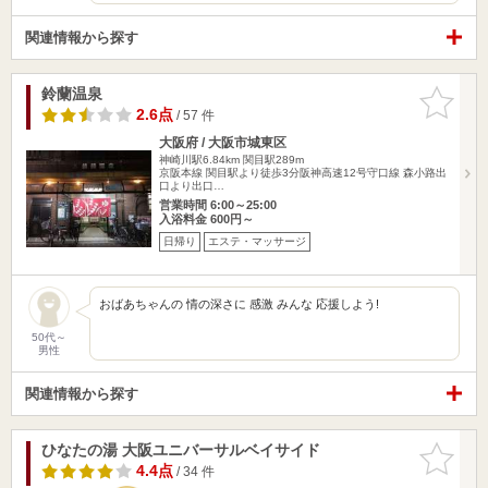
関連情報から探す
鈴蘭温泉
お気に入
りに追加
2.6点
/ 57 件
大阪府 / 大阪市城東区
神崎川駅6.84km
関目駅289m
京阪本線 関目駅より徒歩3分阪神高速12号守口線 森小路出
口より出口…
営業時間 6:00～25:00
入浴料金 600円～
日帰り
エステ・マッサージ
おばあちゃんの 情の深さに 感激 みんな 応援しよう!
50代～
男性
関連情報から探す
ひなたの湯 大阪ユニバーサルベイサイド
お気に入
りに追加
4.4点
/ 34 件