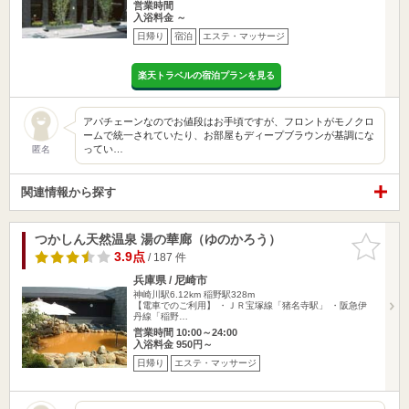
営業時間
入浴料金 ～
日帰り
宿泊
エステ・マッサージ
楽天トラベルの宿泊プランを見る
アパチェーンなのでお値段はお手頃ですが、フロントがモノクロ
ームで統一されていたり、お部屋もディープブラウンが基調にな
ってい…
匿名
関連情報から探す
つかしん天然温泉 湯の華廊（ゆのかろう）
お気に入
りに追加
3.9点
/ 187 件
兵庫県 / 尼崎市
神崎川駅6.12km
稲野駅328m
【電車でのご利用】 ・ＪＲ宝塚線「猪名寺駅」 ・阪急伊
丹線「稲野…
営業時間 10:00～24:00
入浴料金 950円～
日帰り
エステ・マッサージ