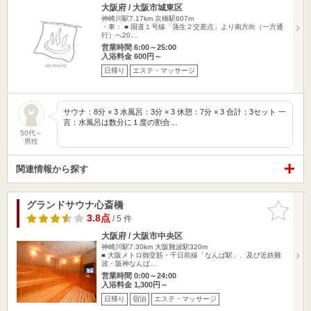
大阪府 / 大阪市城東区
神崎川駅7.17km
京橋駅607m
・車： ■ 国道１号線「蒲生２交差点」より南方向（一方通
行）へ20…
営業時間 6:00～25:00
入浴料金 600円～
日帰り
エステ・マッサージ
サウナ：8分 × 3 水風呂：3分 × 3 休憩：7分 × 3 合計：3セット 一
言：水風呂は数分に１度の割合…
50代～
男性
関連情報から探す
グランドサウナ心斎橋
お気に入
りに追加
3.8点
/ 5 件
大阪府 / 大阪市中央区
神崎川駅7.30km
大阪難波駅320m
■ 大阪メトロ御堂筋・千日前線「なんば駅」、及び近鉄難
波・阪神なんば…
営業時間 0:00～24:00
入浴料金 1,300円～
日帰り
宿泊
エステ・マッサージ