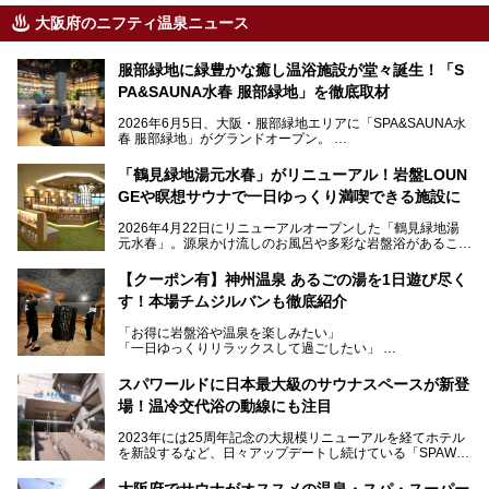
大阪府のニフティ温泉ニュース
服部緑地に緑豊かな癒し温浴施設が堂々誕生！「S
PA&SAUNA水春 服部緑地」を徹底取材
2026年6月5日、大阪・服部緑地エリアに「SPA&SAUNA水
春 服部緑地」がグランドオープン。
当初の計画から約5年の時を経て誕生した本施設は、温泉・
「鶴見緑地湯元水春」がリニューアル！岩盤LOUN
サウナ・岩盤浴・フィットネス・ラウンジ・レストランなど
GEや瞑想サウナで一日ゆっくり満喫できる施設に
を融合した、これまでの“水春”のイメージをさらに進化させ
た大型ウェルネス施設です。
2026年4月22日にリニューアルオープンした「鶴見緑地湯
元水春」。源泉かけ流しのお風呂や多彩な岩盤浴があること
今回はオープン前の内覧会に参加し、館内のこだわりポイン
で人気の施設ですが、リニューアルを経てこれまで以上
トを徹底取材してきました。
に“一日中くつろげる場所”としてパワーアップしています。
サウナー注目の3種のサウナや160cmの深水風呂、没入感の
【クーポン有】神州温泉 あるごの湯を1日遊び尽く
高い岩盤浴エリア、日本最大の台数を誇る最新AIフィットネ
す！本場チムジルバンも徹底紹介
今回のリニューアルでは、新たに登場した瞑想サウナをはじ
スマシンなど、見どころ満載の館内を詳しくご紹介します。
め、岩盤浴エリアや休憩スペースの充実、レストランなど、
「お得に岩盤浴や温泉を楽しみたい」
見どころが盛りだくさん。日常の疲れを癒やしたい方はもち
「一日ゆっくりリラックスして過ごしたい」
ろん、休日にゆったり過ごしたい方にもぴったりの内容とな
そんな方におすすめなのが、クーポンを使ってお得に長時間
っています。
利用できる「神州温泉 あるごの湯」です。
スパワールドに日本最大級のサウナスペースが新登
本記事では、そんなリニューアル後の注目ポイントを詳しく
場！温冷交代浴の動線にも注目
あるごの湯は、大阪府豊中市にある日帰り温浴施設で、阪急
紹介します。これから「鶴見緑地湯元水春」に訪れる方や、
宝塚線「三国駅」から徒歩約10分とアクセスも良好です。
より満足度の高い過ごし方をしたい方はぜひお読みくださ
2023年には25周年記念の大規模リニューアルを経てホテル
チムジルバン（岩盤浴）を中心に、発汗・リラックス・漫画
い。
を新設するなど、日々アップデートし続けている「SPAWO
タイムまで満喫できる長時間滞在型の施設なので、一日中ゆ
RLD HOTEL＆RESORT」（以下スパワールド）。
ったりと過ごしたいときにおすすめ。大うちわやタオルによ
そんなスパワールドが2025年11月15日（土）に、新たな浴
る迫力ある熱波パフォーマンスも毎日行われており、“とと
大阪府でサウナがオススメの温泉・スパ・スーパー