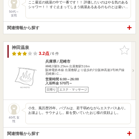
ここ最近の銭湯の中で一番です！！ 評価したいのはやる気のある
シャワー！！ すぐ止まってしまう銭湯あるあるのものとは違い…
50代～
女性
関連情報から探す
神田温泉
お気に入
りに追加
3.2点
/ 6 件
兵庫県 / 尼崎市
神崎川駅6.25km
出屋敷駅518m
阪神電鉄本線 出屋敷駅より徒歩約7分阪神高速3号神戸線
尼崎東I.C…
営業時間 6:00～26:00
入浴料金 570円～
日帰り
エステ・マッサージ
小生、風呂歴25年。バブルは、若干弱めながらエステバスあり。
お湯よし。サウナよし。薪を焚いていたおじ様の笑顔よし。
40代 女
性
関連情報から探す