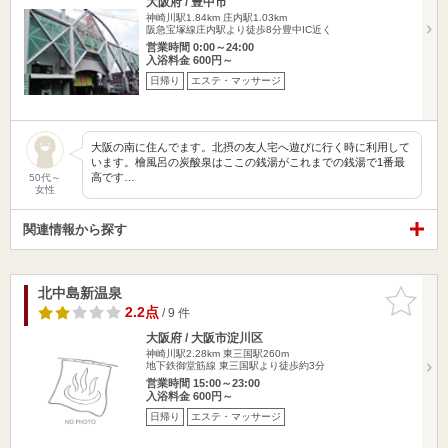
大阪府 / 豊中市
神崎川駅1.84km
庄内駅1.03km
阪急宝塚線庄内駅より徒歩8分豊中IC近く
営業時間 0:00～24:00
入浴料金 600円～
日帰り
エステ・マッサージ
大阪の南に住んでます。北摂の友人宅へ遊びに行く時に利用して
います。檜風呂の炭酸泉はここの銭湯がこれまでの銭湯で1番最
高です…
50代～
女性
関連情報から探す
北中島新温泉
お気に入
りに追加
2.2点
/ 9 件
大阪府 / 大阪市淀川区
神崎川駅2.28km
東三国駅260m
地下鉄御堂筋線 東三国駅より徒歩約3分
営業時間 15:00～23:00
入浴料金 600円～
日帰り
エステ・マッサージ