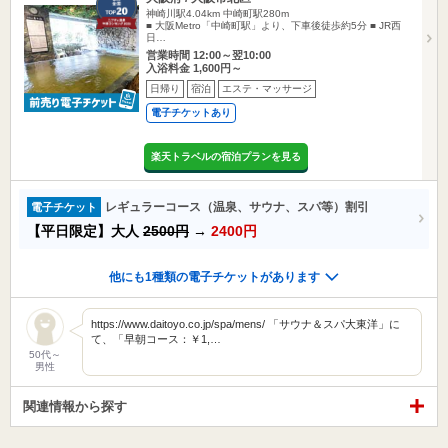
神崎川駅4.04km
中崎町駅280m
■ 大阪Metro「中崎町駅」より、下車後徒歩約5分 ■ JR西
日…
営業時間 12:00～翌10:00
入浴料金 1,600円～
日帰り
宿泊
エステ・マッサージ
電子チケットあり
楽天トラベルの宿泊プランを見る
レギュラーコース（温泉、サウナ、スパ等）割引
電子チケット
【平日限定】大人
2500円
→
2400円
他にも1種類の電子チケットがあります
https://www.daitoyo.co.jp/spa/mens/ 「サウナ＆スパ大東洋」に
て、「早朝コース：￥1,…
50代～
男性
関連情報から探す