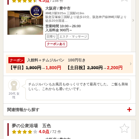
4.5点
/ 158 件
大阪府 / 豊中市
神崎川駅835m
三国駅419m
阪急宝塚線三国駅より徒歩10分。阪急神戸線神崎川駅より
徒歩20分国道…
営業時間 10:00～26:00
入浴料金 900円～
日帰り
エステ・マッサージ
クーポンあり
入館料＋チムジルバン 100円引き
クーポン
【平日】
1,900円
→
1,800円
【土日祝】
2,300円
→
2,200円
チムジルバンもお風呂もゆっくりできて最高でした。 ご飯も美味
しいし、これからも通いたいです。
20代 女
性
関連情報から探す
夢の公衆浴場 五色
お気に入
りに追加
4.0点
/ 72 件