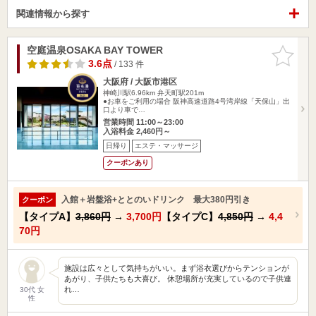
関連情報から探す
空庭温泉OSAKA BAY TOWER
お気に入
りに追加
3.6点
/ 133 件
大阪府 / 大阪市港区
神崎川駅6.96km
弁天町駅201m
●お車をご利用の場合 阪神高速道路4号湾岸線「天保山」出
口より車で…
営業時間 11:00～23:00
入浴料金 2,460円～
日帰り
エステ・マッサージ
クーポンあり
入館＋岩盤浴+ととのいドリンク 最大380円引き
クーポン
【タイプA】
3,860円
→
3,700円
【タイプC】
4,850円
→
4,4
70円
施設は広々として気持ちがいい。まず浴衣選びからテンションが
あがり、子供たちも大喜び。 休憩場所が充実しているので子供連
れ…
30代 女
性