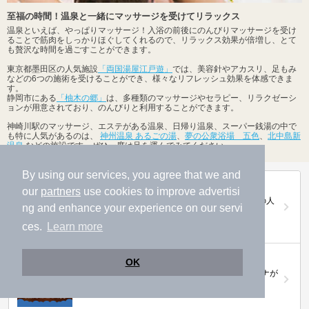
至福の時間！温泉と一緒にマッサージを受けてリラックス
温泉といえば、やっぱりマッサージ！入浴の前後にのんびりマッサージを受け
ることで筋肉をしっかりほぐしてくれるので、リラックス効果が倍増し、とて
も贅沢な時間を過ごすことができます。
東京都墨田区の人気施設
「両国湯屋江戸遊」
では、美容針やアカスリ、足もみ
などの6つの施術を受けることができ、様々なリフレッシュ効果を体感できま
す。
静岡市にある
「柚木の郷」
は、多種類のマッサージやセラピー、リラクゼーシ
ョンが用意されており、のんびりと利用することができます。
神崎川駅のマッサージ、エステがある温泉、日帰り温泉、スーパー銭湯の中で
も特に人気があるのは、
神州温泉 あるごの湯
、
夢の公衆浴場 五色
、
北中島新
温泉
などの施設です。ぜひ一度は足を運んでみてください。
By using our services, you agree that we and
第20回ニフティ温泉年間ランキング2025
our
partners
use cookies to improve advertisi
全国約2.2万件の中から頂点に選ばれた、2025年の人
ng and enhance your experience on our servi
気施設は…
ces.
Learn more
ニフティ温泉 サウナランキング2026
OK
おふろ好きユーザーの投票により、全国No.1サウナが
決定！