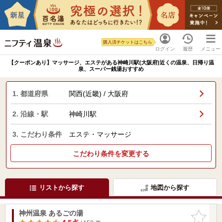
購入済チケットはこちら
ログイン
履歴
メニュー
【クーポンあり】マッサージ、エステがある神崎川駅(大阪府)近くの温泉、日帰り温
泉、スーパー銭湯おすすめ
1. 都道府県
関西(近畿) / 大阪府
2. 沿線・駅
神崎川駅
3. こだわり条件
エステ・マッサージ
こだわり条件を変更する
リストから探す
地図から探す
神州温泉 あるごの湯
お気に入
りに追加