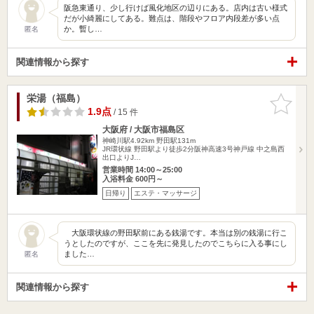
阪急東通り、少し行けば風化地区の辺りにある。店内は古い様式
だが小綺麗にしてある。難点は、階段やフロア内段差が多い点
か。暫し…
匿名
関連情報から探す
栄湯（福島）
お気に入
りに追加
1.9点
/ 15 件
大阪府 / 大阪市福島区
神崎川駅4.92km
野田駅131m
JR環状線 野田駅より徒歩2分阪神高速3号神戸線 中之島西
出口よりJ…
営業時間 14:00～25:00
入浴料金 600円～
日帰り
エステ・マッサージ
大阪環状線の野田駅前にある銭湯です。本当は別の銭湯に行こ
うとしたのですが、ここを先に発見したのでこちらに入る事にし
ました…
匿名
関連情報から探す