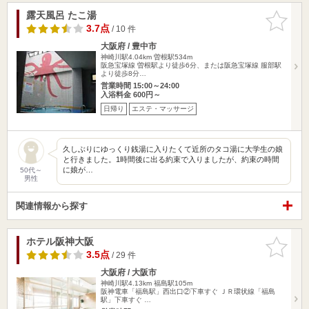
露天風呂 たこ湯
お気に入
りに追加
3.7点
/ 10 件
大阪府 / 豊中市
神崎川駅4.04km
曽根駅534m
阪急宝塚線 曽根駅より徒歩6分、または阪急宝塚線 服部駅
より徒歩8分…
営業時間 15:00～24:00
入浴料金 600円～
日帰り
エステ・マッサージ
久しぶりにゆっくり銭湯に入りたくて近所のタコ湯に大学生の娘
と行きました。1時間後に出る約束で入りましたが、約束の時間
に娘が…
50代～
男性
関連情報から探す
ホテル阪神大阪
お気に入
りに追加
3.5点
/ 29 件
大阪府 / 大阪市
神崎川駅4.13km
福島駅105m
阪神電車「福島駅」西出口②下車すぐ ＪＲ環状線「福島
駅」下車すぐ …