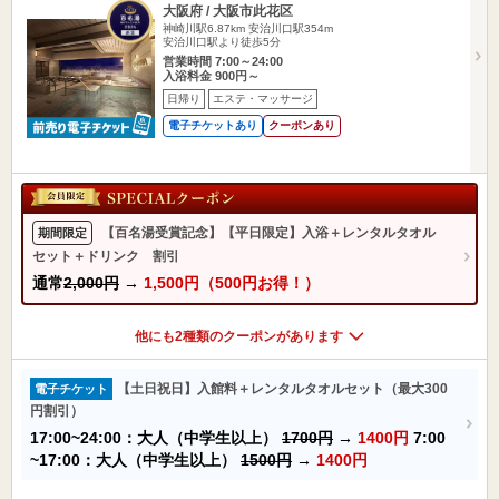
大阪府 / 大阪市此花区
神崎川駅6.87km
安治川口駅354m
安治川口駅より徒歩5分
営業時間 7:00～24:00
入浴料金 900円～
日帰り
エステ・マッサージ
電子チケットあり
クーポンあり
【百名湯受賞記念】【平日限定】入浴＋レンタルタオル
期間限定
セット＋ドリンク 割引
通常
2,000円
→
1,500円（500円お得！）
他にも2種類のクーポンがあります
【土日祝日】入館料＋レンタルタオルセット（最大300
電子チケット
円割引）
17:00~24:00：大人（中学生以上）
1700円
→
1400円
7:00
~17:00：大人（中学生以上）
1500円
→
1400円