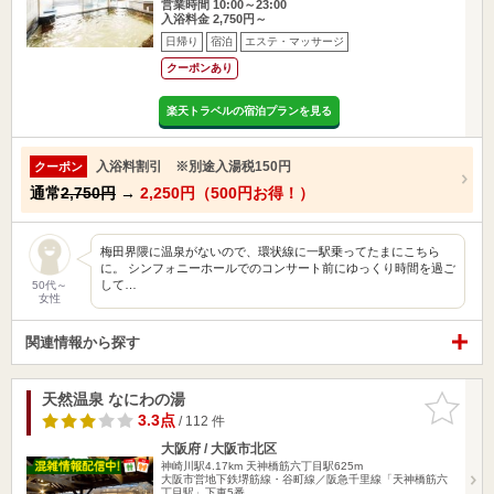
営業時間 10:00～23:00
入浴料金 2,750円～
日帰り
宿泊
エステ・マッサージ
クーポンあり
楽天トラベルの宿泊プランを見る
入浴料割引 ※別途入湯税150円
クーポン
通常
2,750円
→
2,250円（500円お得！）
梅田界隈に温泉がないので、環状線に一駅乗ってたまにこちら
に。 シンフォニーホールでのコンサート前にゆっくり時間を過ご
して…
50代～
女性
関連情報から探す
天然温泉 なにわの湯
お気に入
りに追加
3.3点
/ 112 件
大阪府 / 大阪市北区
神崎川駅4.17km
天神橋筋六丁目駅625m
大阪市営地下鉄堺筋線・谷町線／阪急千里線「天神橋筋六
丁目駅」下車5番…