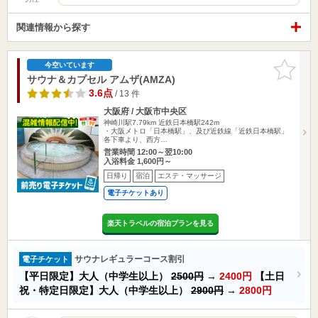
関連情報から探す
お気に入
今空いています
りに追加
サウナ＆カプセル アムザ(AMZA)
3.6点
/ 13 件
大阪府 / 大阪市中央区
神崎川駅7.79km
近鉄日本橋駅242m
・大阪メトロ「日本橋駅」、及び近鉄線「近鉄日本橋駅」
各下車より、西方…
営業時間 12:00～翌10:00
入浴料金 1,600円～
日帰り
宿泊
エステ・マッサージ
電子チケットあり
楽天トラベルの宿泊プランを見る
サウナレギュラーコース割引
電子チケット
【平日限定】大人（中学生以上）
2500円
→
2400円
【土日
祝・特定日限定】大人（中学生以上）
2900円
→
2800円