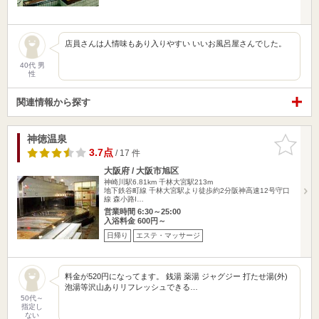
店員さんは人情味もあり入りやすい いいお風呂屋さんでした。
40代 男
性
関連情報から探す
神徳温泉
お気に入
りに追加
3.7点
/ 17 件
大阪府 / 大阪市旭区
神崎川駅6.81km
千林大宮駅213m
地下鉄谷町線 千林大宮駅より徒歩約2分阪神高速12号守口
線 森小路I…
営業時間 6:30～25:00
入浴料金 600円～
日帰り
エステ・マッサージ
料金が520円になってます。 銭湯 薬湯 ジャグジー 打たせ湯(外)
泡湯等沢山ありリフレッシュできる…
50代～
指定し
ない