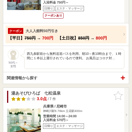
入浴料金 750円～
日帰り
エステ・マッサージ
クーポンあり
大人入館料50円引き
クーポン
【平日】
750円
→
700円
【土日祝】
850円
→
800円
西九条駅前から無料送迎バスを利用。朝10～夜10時台まで、１時
間に１本以上運行されているので便利。 お風呂はコロナ対…
50代～
女性
関連情報から探す
湯あそびひろば 七松温泉
お気に入
りに追加
3.0点
/ 7 件
兵庫県 / 尼崎市
神崎川駅6.79km
立花駅400m
営業時間 14:00～24:00
入浴料金 570円～
日帰り
エステ・マッサージ