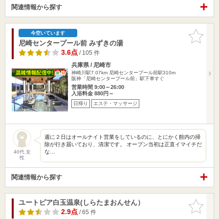
関連情報から探す
お気に入
今空いています
りに追加
尼崎センタープール前 みずきの湯
3.6点
/ 105 件
兵庫県 / 尼崎市
神崎川駅7.07km
尼崎センタープール前駅310m
阪神「尼崎センタープール前」駅下車すぐ
営業時間 9:00～26:00
入浴料金 880円～
日帰り
エステ・マッサージ
週に２日はオールナイト営業をしているのに、とにかく館内の掃
除が行き届いており、清潔です。 オープン当初は正直イマイチだ
な…
40代 女
性
関連情報から探す
ユートピア白玉温泉(しらたまおんせん）
お気に入
りに追加
2.9点
/ 65 件