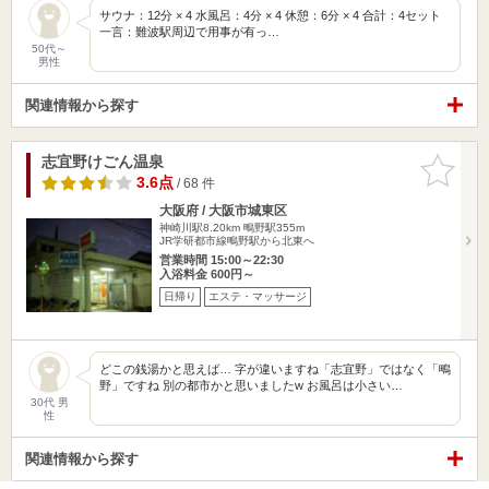
サウナ：12分 × 4 水風呂：4分 × 4 休憩：6分 × 4 合計：4セット
一言：難波駅周辺で用事が有っ…
50代～
男性
関連情報から探す
志宜野けごん温泉
お気に入
りに追加
3.6点
/ 68 件
大阪府 / 大阪市城東区
神崎川駅8.20km
鴫野駅355m
JR学研都市線鴫野駅から北東へ
営業時間 15:00～22:30
入浴料金 600円～
日帰り
エステ・マッサージ
どこの銭湯かと思えば… 字が違いますね「志宜野」ではなく「鴫
野」ですね 別の都市かと思いましたw お風呂は小さい…
30代 男
性
関連情報から探す