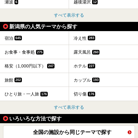
瀬波
越後湯沢
6
12
すべて表示する
新潟県の人気テーマから探す
宿泊
冷え性
645
283
お食事・食事処
露天風呂
275
260
格安（1,000円以下）
ホテル
247
227
旅館
カップル
202
193
ひとり旅・一人旅
切り傷
176
176
すべて表示する
いろいろな方法で探す
全国の施設から同じテーマで探す