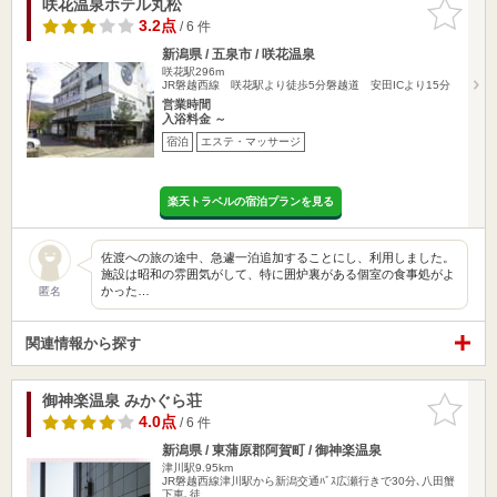
咲花温泉ホテル丸松
お気に入
りに追加
3.2点
/ 6 件
新潟県 / 五泉市 / 咲花温泉
咲花駅296m
JR磐越西線 咲花駅より徒歩5分磐越道 安田ICより15分
営業時間
入浴料金 ～
宿泊
エステ・マッサージ
楽天トラベルの宿泊プランを見る
佐渡への旅の途中、急遽一泊追加することにし、利用しました。
施設は昭和の雰囲気がして、特に囲炉裏がある個室の食事処がよ
かった…
匿名
関連情報から探す
御神楽温泉 みかぐら荘
お気に入
りに追加
4.0点
/ 6 件
新潟県 / 東蒲原郡阿賀町 / 御神楽温泉
津川駅9.95km
JR磐越西線津川駅から新潟交通ﾊﾞｽ広瀬行きで30分､八田蟹
下車､徒…