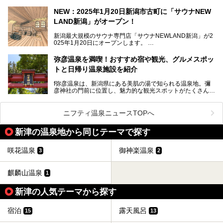
浴と温浴で調うリトリート」。
NEW：2025年1月20日新潟市古町に「サウナNEW
温泉ライターとして「温浴」は頻繁に体験していますが、
LAND新潟」がオープン！
「音浴」とは果たしてどんな体験なのでしょう？とても気に
なります。
新潟最大規模のサウナ専門店「サウナNEWLAND新潟」が2
025年1月20日にオープンします。
古町はかつて港町として栄えていた日本海有数の花街。この
街に再び笑顔と賑わいを取り戻し、新たなランドマークとし
なお、宿泊した温泉は日帰り入浴もできる秘湯「越後田中温
弥彦温泉を満喫！おすすめ宿や観光、グルメスポッ
て地域活性化を目指します。
泉 しなの荘」です。こちらについても詳しく紹介します。
トと日帰り温泉施設を紹介
サウナ室のテーマは「海賊船」‥⁉ ユニークなサウナ室を
含む３つのポイントをご紹介！
───
f弥彦温泉は、新潟県にある美肌の湯で知られる温泉地。彌
彦神社の門前に位置し、魅力的な観光スポットがたくさんあ
提供元：一般社団法人 雪国観光舎【PR】
ります。
この記事は一般社団法人 雪国観光舎のPRレポート記事で
この記事では、弥彦温泉の宿泊に最適なおすすめ宿や、日帰
ニフティ温泉ニュースTOPへ
す。
り施設、グルメスポット、弥彦の自然を堪能できる観光スポ
ットをご紹介します。初めての弥彦温泉旅行を計画している
新津の温泉地から同じテーマで探す
方に向けて、弥彦温泉の魅力を存分にお伝えしますので、ぜ
ひ参考にしてみてくださいね！
咲花温泉
御神楽温泉
3
2
麒麟山温泉
1
新津の人気テーマから探す
宿泊
露天風呂
15
13