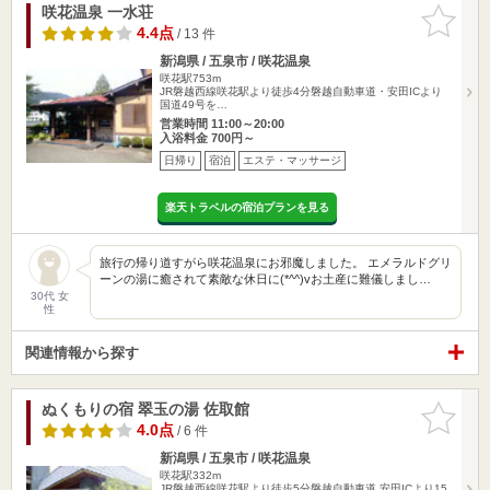
咲花温泉 一水荘
お気に入
りに追加
4.4点
/ 13 件
新潟県 / 五泉市 / 咲花温泉
咲花駅753m
JR磐越西線咲花駅より徒歩4分磐越自動車道・安田ICより
国道49号を…
営業時間 11:00～20:00
入浴料金 700円～
日帰り
宿泊
エステ・マッサージ
楽天トラベルの宿泊プランを見る
旅行の帰り道すがら咲花温泉にお邪魔しました。 エメラルドグリ
ーンの湯に癒されて素敵な休日に(*^^)vお土産に難儀しまし…
30代 女
性
関連情報から探す
ぬくもりの宿 翠玉の湯 佐取館
お気に入
りに追加
4.0点
/ 6 件
新潟県 / 五泉市 / 咲花温泉
咲花駅332m
JR磐越西線咲花駅より徒歩5分磐越自動車道 安田ICより15