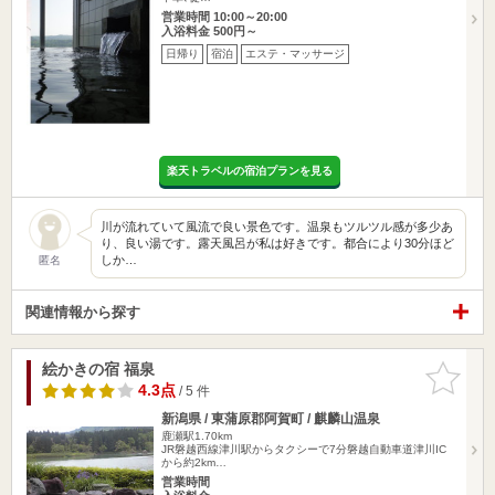
営業時間 10:00～20:00
入浴料金 500円～
日帰り
宿泊
エステ・マッサージ
楽天トラベルの宿泊プランを見る
川が流れていて風流で良い景色です。温泉もツルツル感が多少あ
り、良い湯です。露天風呂が私は好きです。都合により30分ほど
しか…
匿名
関連情報から探す
絵かきの宿 福泉
お気に入
りに追加
4.3点
/ 5 件
新潟県 / 東蒲原郡阿賀町 / 麒麟山温泉
鹿瀬駅1.70km
JR磐越西線津川駅からタクシーで7分磐越自動車道津川IC
から約2km…
営業時間