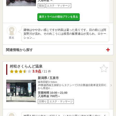
入浴料金 ～
宿泊
エステ・マッサージ
楽天トラベルの宿泊プランを見る
建物はやや古い感じですが内装は凝った造りです。目の前には阿
賀野川が流れ、その向こうには残雪の飯豊連山が見られ、ロケー
ション…
匿名
関連情報から探す
村松さくらんど温泉
お気に入
りに追加
3.9点
/ 11 件
新潟県 / 五泉市
猿和田駅3.54km
JR磐越西線五泉駅からタクシーで15分磐越自動車道安田IC
から県道4…
営業時間 10:00～21:00
入浴料金 700円～
日帰り
エステ・マッサージ
地図を頼りに向かって行くと、いきなり田んぼのど真ん中に、ド