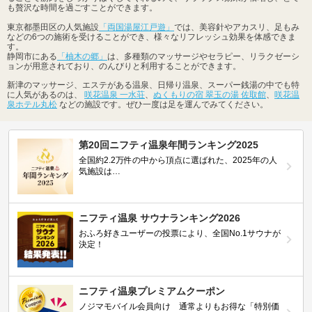
も贅沢な時間を過ごすことができます。
東京都墨田区の人気施設
「両国湯屋江戸遊」
では、美容針やアカスリ、足もみ
などの6つの施術を受けることができ、様々なリフレッシュ効果を体感できま
す。
静岡市にある
「柚木の郷」
は、多種類のマッサージやセラピー、リラクゼーシ
ョンが用意されており、のんびりと利用することができます。
新津のマッサージ、エステがある温泉、日帰り温泉、スーパー銭湯の中でも特
に人気があるのは、
咲花温泉 一水荘
、
ぬくもりの宿 翠玉の湯 佐取館
、
咲花温
泉ホテル丸松
などの施設です。ぜひ一度は足を運んでみてください。
第20回ニフティ温泉年間ランキング2025
全国約2.2万件の中から頂点に選ばれた、2025年の人
気施設は…
ニフティ温泉 サウナランキング2026
おふろ好きユーザーの投票により、全国No.1サウナが
決定！
ニフティ温泉プレミアムクーポン
ノジマモバイル会員向け 通常よりもお得な「特別価