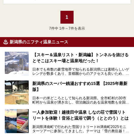
1
7
件中 1件～7件を表示
新潟県のニフティ温泉ニュース
【スキー＆温泉リスト・新潟編】トンネルを抜ける
とそこはスキー場と温泉地だった！
日本でも有数の豪雪地帯で知られる新潟県には素晴らしいゲ
レンデが数多くあり、首都圏からのアクセスも良いため、関
東のスキーヤー＆スノーボーダー御用達となっています。ま
た全域にわたって月岡、赤倉、松之山、燕、妙高、岩室など
新潟県のスーパー銭湯おすすめ15選 【2025年最新
など、古くは文豪にも愛された歴史ある老舗温泉地が多いこ
版】
とで知られています。
今回はスキーヤーやスノーボーダーの“滑り疲れ”を癒やすた
日本一の米どころとして知られる新潟県。全市町村の30市
めに訪れたい、新潟県内にあるスキー場そばの温泉地をまと
町村から温泉が湧き出し、宿泊施設のある温泉地数も全国有
めました。
数で、魅力的な温泉がいっぱいの県でもあります。日帰りで
アフタースキーは温泉で決まりですね！
温泉が利用ができる宿泊施設も多く、スーパー銭湯も多彩な
一人参加歓迎！越後田中温泉 しなの荘で雪国リト
サービスを提供する施設がいろいろ。
リートを体験！音浴と温浴で調う（ととのう）とは
観光やレジャーに温泉を組み合わせれば、旅はさらに充実し
ますね。今回は、新潟県でおすすめのスーパー銭湯をご紹介
新潟県津南町で行われた雪国リトリートin津南町2025モニ
します。
ターツアーに参加してきました。テーマは「雪の奥信越！音