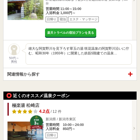
分
営業時間 11:00～15:00
入浴料金 1,000円～
日帰り
宿泊
エステ・マッサージ
楽天トラベルの宿泊プランを見る
雄大な阿賀野川を見下ろす翠玉の湯 咲花温泉の阿賀野川沿いに佇
む、昭和30年（1955年）に開業した鉄筋5階建ての温泉…
50代～
男性
関連情報から探す
近くのオススメ温泉クーポン
極楽湯 松崎店
4.2点
/ 12 件
新潟県 / 新潟市東区
営業時間 10:00～24:00
入浴料金 850円～
日帰り