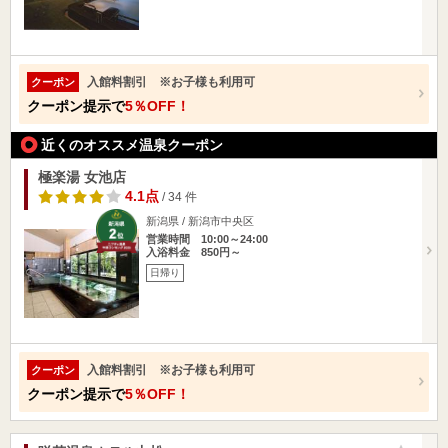
入館料割引 ※お子様も利用可
クーポン
クーポン提示で
5％OFF！
近くのオススメ温泉クーポン
極楽湯 女池店
4.1点
/ 34 件
新潟県 / 新潟市中央区
営業時間 10:00～24:00
入浴料金 850円～
日帰り
入館料割引 ※お子様も利用可
クーポン
クーポン提示で
5％OFF！