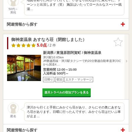
ーンッと出没します（笑） 施設はいたってローカルなスーパー銭
湯…
50代～
男性
関連情報から探す
御神楽温泉 あすなろ荘（閉館しました）
お気に入
りに追加
5.0点
/ 2 件
新潟県 / 東蒲原郡阿賀町 / 御神楽温泉
津川駅10.65km
JR磐越西線・津川駅タクシーで約20分磐越自動車道津川IC
から国道4…
営業時間 12:00～15:00
入浴料金 500円～
日帰り
宿泊
エステ・マッサージ
楽天トラベルの宿泊プランを見る
津川から行くと手前にみかぐら荘があり、さらにその奥にあすな
ろ荘があります。日曜に行ったんですが、みかぐら荘はだいぶ車
が止ま…
匿名
関連情報から探す