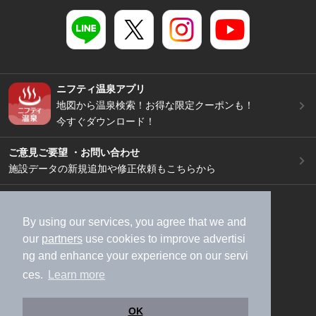
ニフティ温泉アプリ
地図から温泉検索！お得な限定クーポンも！
今すぐダウンロード！
ご意見ご要望 ・お問い合わせ
施設データの新規追加や修正依頼もこちらから
スマートフォン
/
PC
加盟店募集（資料請求）
広告出稿のご案内
By using our services, you agree that we and
our
partners
use cookies to improve advertisi
利用規約
ライフスタイルMEMBERS+規約
ng and enhance your experience on our servi
特定商取引法に基づく表記
ヘルプ
採用情報
ces.
Learn more
運営会社
個人情報保護ポリシー
©NIFTY Lifestyle Co., Ltd.
OK