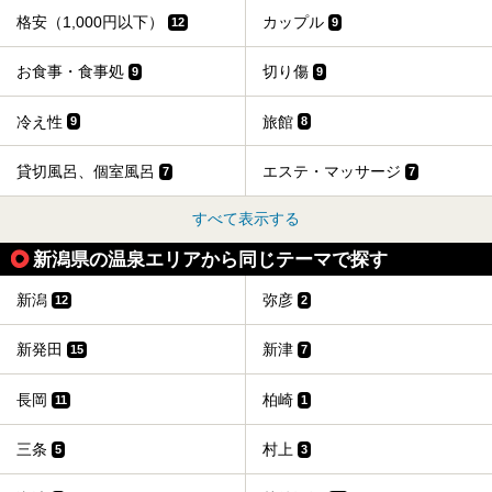
格安（1,000円以下）
カップル
12
9
お食事・食事処
切り傷
9
9
冷え性
旅館
9
8
貸切風呂、個室風呂
エステ・マッサージ
7
7
すべて表示する
新潟県の温泉エリアから同じテーマで探す
新潟
弥彦
12
2
新発田
新津
15
7
長岡
柏崎
11
1
三条
村上
5
3