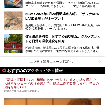
新潟県津南町で行われた雪国リトリートin津南町2025モニ
します。
ターツアーに参加してきました。テーマは「雪の奥信越！音
浴と温浴で調うリトリート」。
NEW：2025年1月20日新潟市古町に「サウナNEW
温泉ライターとして「温浴」は頻繁に体験していますが、
LAND新潟」がオープン！
「音浴」とは果たしてどんな体験なのでしょう？とても気に
なります。
新潟最大規模のサウナ専門店「サウナNEWLAND新潟」が2
025年1月20日にオープンします。
古町はかつて港町として栄えていた日本海有数の花街。この
街に再び笑顔と賑わいを取り戻し、新たなランドマークとし
なお、宿泊した温泉は日帰り入浴もできる秘湯「越後田中温
弥彦温泉を満喫！おすすめ宿や観光、グルメスポッ
て地域活性化を目指します。
泉 しなの荘」です。こちらについても詳しく紹介します。
トと日帰り温泉施設を紹介
サウナ室のテーマは「海賊船」‥⁉ ユニークなサウナ室を
含む３つのポイントをご紹介！
───
f弥彦温泉は、新潟県にある美肌の湯で知られる温泉地。彌
彦神社の門前に位置し、魅力的な観光スポットがたくさんあ
提供元：一般社団法人 雪国観光舎【PR】
ります。
この記事は一般社団法人 雪国観光舎のPRレポート記事で
この記事では、弥彦温泉の宿泊に最適なおすすめ宿や、日帰
ニフティ温泉ニュースTOPへ
す。
り施設、グルメスポット、弥彦の自然を堪能できる観光スポ
ットをご紹介します。初めての弥彦温泉旅行を計画している
おすすめのアクティビティ情報
方に向けて、弥彦温泉の魅力を存分にお伝えしますので、ぜ
ひ参考にしてみてくださいね！
【新潟・長岡】おぐに和紙のあかり作り！お好きな紙を選んで、
お好きなシェードの形を選んで、簡単工作で製作します。当日の
お持ち帰りOK!
新潟県長岡市小国町小栗山145