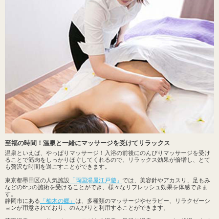
至福の時間！温泉と一緒にマッサージを受けてリラックス
温泉といえば、やっぱりマッサージ！入浴の前後にのんびりマッサージを受け
ることで筋肉をしっかりほぐしてくれるので、リラックス効果が倍増し、とて
も贅沢な時間を過ごすことができます。
東京都墨田区の人気施設
「両国湯屋江戸遊」
では、美容針やアカスリ、足もみ
などの6つの施術を受けることができ、様々なリフレッシュ効果を体感できま
す。
静岡市にある
「柚木の郷」
は、多種類のマッサージやセラピー、リラクゼーシ
ョンが用意されており、のんびりと利用することができます。