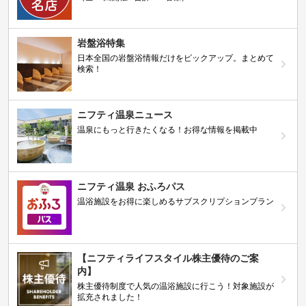
岩盤浴特集
日本全国の岩盤浴情報だけをピックアップ。まとめて
検索！
ニフティ温泉ニュース
温泉にもっと行きたくなる！お得な情報を掲載中
ニフティ温泉 おふろパス
温浴施設をお得に楽しめるサブスクリプションプラン
【ニフティライフスタイル株主優待のご案
内】
株主優待制度で人気の温浴施設に行こう！対象施設が
拡充されました！