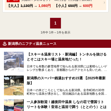
【大人】
1,130円
→
1,080円
【小人】
650円
→
600円
1
1
件中 1件～1件を表示
新潟県のニフティ温泉ニュース
【スキー＆温泉リスト・新潟編】トンネルを抜ける
とそこはスキー場と温泉地だった！
日本でも有数の豪雪地帯で知られる新潟県には素晴らしいゲ
レンデが数多くあり、首都圏からのアクセスも良いため、関
東のスキーヤー＆スノーボーダー御用達となっています。ま
た全域にわたって月岡、赤倉、松之山、燕、妙高、岩室など
新潟県のスーパー銭湯おすすめ15選 【2025年最新
など、古くは文豪にも愛された歴史ある老舗温泉地が多いこ
版】
とで知られています。
今回はスキーヤーやスノーボーダーの“滑り疲れ”を癒やすた
日本一の米どころとして知られる新潟県。全市町村の30市
めに訪れたい、新潟県内にあるスキー場そばの温泉地をまと
町村から温泉が湧き出し、宿泊施設のある温泉地数も全国有
めました。
数で、魅力的な温泉がいっぱいの県でもあります。日帰りで
アフタースキーは温泉で決まりですね！
温泉が利用ができる宿泊施設も多く、スーパー銭湯も多彩な
一人参加歓迎！越後田中温泉 しなの荘で雪国リト
サービスを提供する施設がいろいろ。
リートを体験！音浴と温浴で調う（ととのう）とは
観光やレジャーに温泉を組み合わせれば、旅はさらに充実し
ますね。今回は、新潟県でおすすめのスーパー銭湯をご紹介