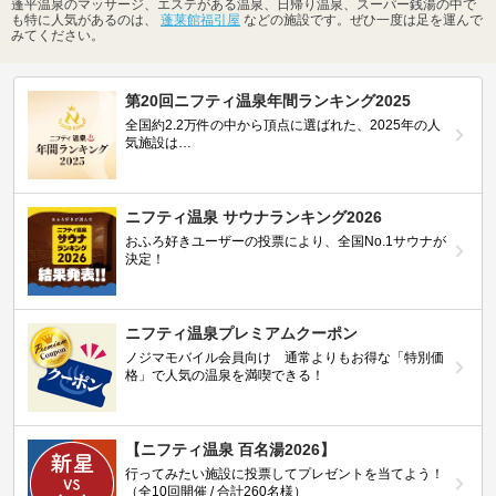
蓬平温泉のマッサージ、エステがある温泉、日帰り温泉、スーパー銭湯の中で
も特に人気があるのは、
蓬莱館福引屋
などの施設です。ぜひ一度は足を運んで
みてください。
第20回ニフティ温泉年間ランキング2025
全国約2.2万件の中から頂点に選ばれた、2025年の人
気施設は…
ニフティ温泉 サウナランキング2026
おふろ好きユーザーの投票により、全国No.1サウナが
決定！
ニフティ温泉プレミアムクーポン
ノジマモバイル会員向け 通常よりもお得な「特別価
格」で人気の温泉を満喫できる！
【ニフティ温泉 百名湯2026】
行ってみたい施設に投票してプレゼントを当てよう！
（全10回開催 / 合計260名様）