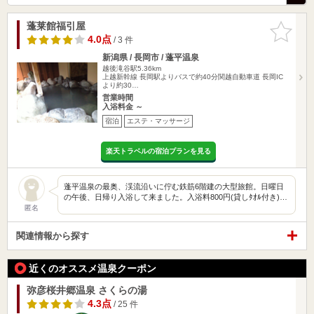
蓬莱館福引屋
お気に入
りに追加
4.0点
/ 3 件
新潟県 / 長岡市 / 蓬平温泉
越後滝谷駅5.36km
上越新幹線 長岡駅よりバスで約40分関越自動車道 長岡IC
より約30…
営業時間
入浴料金 ～
宿泊
エステ・マッサージ
楽天トラベルの宿泊プランを見る
蓬平温泉の最奥、渓流沿いに佇む鉄筋6階建の大型旅館。日曜日
の午後、日帰り入浴して来ました。入浴料800円(貸しﾀｵﾙ付き)…
匿名
関連情報から探す
近くのオススメ温泉クーポン
弥彦桜井郷温泉 さくらの湯
4.3点
/ 25 件