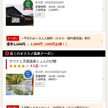
新潟県 / 西蒲原郡弥彦村
営業時間 10:00～22:00
入浴料金 1,100円～
日帰り
＜平日のみ＞大人入館料（タオル・館内着別途）割引
クーポン
通常
1,100円
→
1,000円（100円お得！）
近くのオススメ温泉クーポン
サウナと天然温泉じょんのび館
4.1点
/ 26 件
新潟県 / 新潟市西蒲区福井
営業時間 10:00～22:00
入浴料金 880円～
日帰り
入浴料＋タオルセット 50円引き（小人は平日のみ）
クーポン