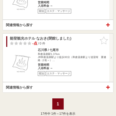
営業時間
入浴料金 ～
宿泊
エステ・マッサージ
関連情報から探す
能登観光ホテル なおき(閉館しました)
お気に入
りに追加
-点
/ 0 件
石川県 / 七尾市
和倉温泉駅1.37km
JR和倉温泉駅より徒歩30分（和倉温泉駅より送迎有 要連
絡（2名～）…
営業時間
入浴料金 ～
宿泊
エステ・マッサージ
関連情報から探す
1
17
件中 1件～17件を表示