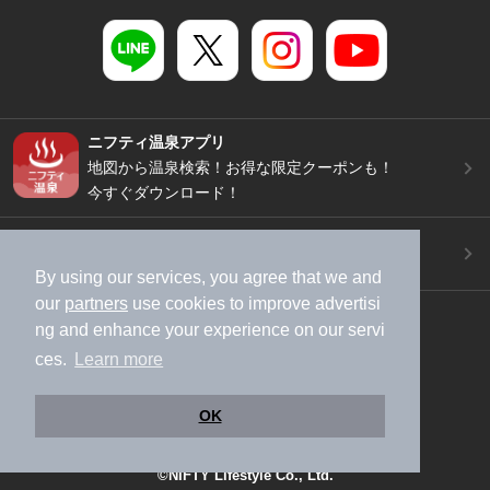
ニフティ温泉アプリ
地図から温泉検索！お得な限定クーポンも！
今すぐダウンロード！
ご意見ご要望 ・お問い合わせ
施設データの新規追加や修正依頼もこちらから
By using our services, you agree that we and
our
partners
use cookies to improve advertisi
スマートフォン
/
PC
ng and enhance your experience on our servi
加盟店募集（資料請求）
広告出稿のご案内
ces.
Learn more
利用規約
ライフスタイルMEMBERS+規約
特定商取引法に基づく表記
ヘルプ
採用情報
OK
運営会社
個人情報保護ポリシー
©NIFTY Lifestyle Co., Ltd.