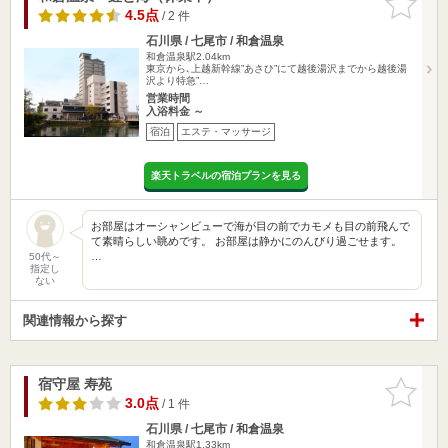
りに追加
4.5点
/ 2 件
石川県 / 七尾市 / 和倉温泉
和倉温泉駅2.04km
東京から､上越新幹線”あさひ”にて越後湯沢までから越後湯
沢より特急”…
営業時間
入浴料金 ～
宿泊
エステ・マッサージ
楽天トラベルの宿泊プランを見る
お部屋はオーシャンビューで海が目の前でカモメも目の前飛んで
て素晴らしい眺めです。 お部屋は静かにのんびり過ごせます。
…
50代～
指定し
ない
関連情報から探す
宿守屋 寿苑
お気に入
りに追加
3.0点
/ 1 件
石川県 / 七尾市 / 和倉温泉
和倉温泉駅1.33km