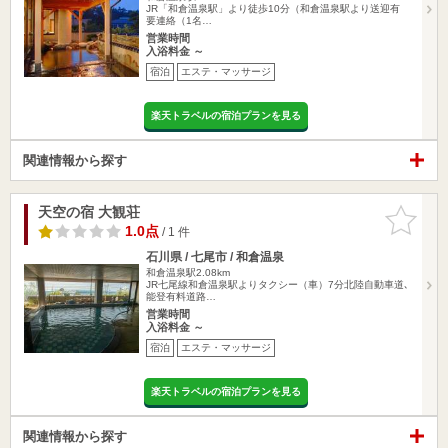
JR「和倉温泉駅」より徒歩10分（和倉温泉駅より送迎有
要連絡（1名…
営業時間
入浴料金 ～
宿泊
エステ・マッサージ
楽天トラベルの宿泊プランを見る
関連情報から探す
天空の宿 大観荘
お気に入
りに追加
1.0点
/ 1 件
石川県 / 七尾市 / 和倉温泉
和倉温泉駅2.08km
JR七尾線和倉温泉駅よりタクシー（車）7分北陸自動車道､
能登有料道路…
営業時間
入浴料金 ～
宿泊
エステ・マッサージ
楽天トラベルの宿泊プランを見る
関連情報から探す