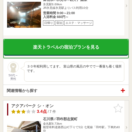
氷見駅6.69km
JR氷見線氷見駅よりバス利用10分
営業時間 9:00～21:00
入浴料金 660円～
日帰り
宿泊
エステ・マッサージ
楽天トラベルの宿泊プランを見る
３０年程利用してます。 富山県の風呂の中でで一番落ち着く場所
です。
50代～
男性
関連情報から探す
アクアパーク シ・オン
お気に入
りに追加
3.4点
/ 7 件
石川県 / 羽咋郡志賀町
金丸駅8.73km
能登有料道路西山IC下りて5分 七尾線「羽咋駅」下車約40
分