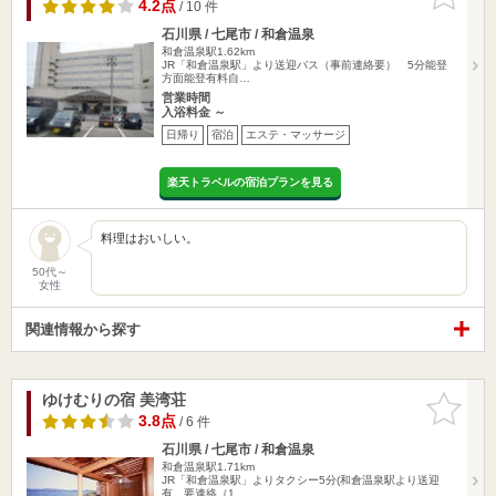
りに追加
4.2点
/ 10 件
石川県 / 七尾市 / 和倉温泉
和倉温泉駅1.62km
JR「和倉温泉駅」より送迎バス（事前連絡要） 5分能登
方面能登有料自…
営業時間
入浴料金 ～
日帰り
宿泊
エステ・マッサージ
楽天トラベルの宿泊プランを見る
料理はおいしい。
50代～
女性
関連情報から探す
ゆけむりの宿 美湾荘
お気に入
りに追加
3.8点
/ 6 件
石川県 / 七尾市 / 和倉温泉
和倉温泉駅1.71km
JR「和倉温泉駅」よりタクシー5分(和倉温泉駅より送迎
有 要連絡（1…