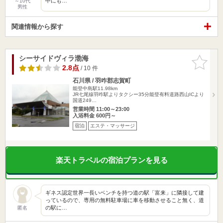
中にも…
～10代
男性
関連情報から探す
シーサイドヴィラ渤海
お気に入
りに追加
2.8点
/ 10 件
石川県 / 羽咋郡志賀町
能登中島駅11.98km
JR七尾線羽咋駅よりタクシー35分能登有料道路西山ICより
国道249…
営業時間 11:00～23:00
入浴料金 600円～
宿泊
エステ・マッサージ
楽天トラベルの宿泊プランを見る
ギネス認定世界一長いベンチを持つ道の駅「富来」に隣接して建
っているので、専用の無料駐車場に車を移動させること無く、道
の駅に…
匿名