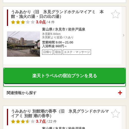
うみあかり（旧 氷見グランドホテルマイアミ 本
お気に入
館・漁火の湯・日の出の湯）
りに追加
3.0点
/ 4 件
富山県 / 氷見市 / 岩井戸温泉
氷見駅6.84km
氷見駅より送迎バスあり
営業時間 9:00～21:00
入浴料金 660円～
日帰り
宿泊
エステ・マッサージ
楽天トラベルの宿泊プランを見る
関連情報から探す
うみあかり 別館潮の香亭（旧 氷見グランドホテルマ
お気に入
イアミ 別館 潮の香亭）
りに追加
3.7点
/ 22 件
富山県 / 氷見市 / 岩井戸温泉