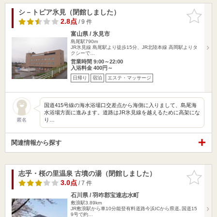
シ－トピア氷見（閉館しました）
お気に入
りに追加
2.8点
/ 9 件
富山県 / 氷見市
島尾駅790m
JR氷見線 島尾駅より徒歩15分、JR北陸本線 高岡駅よりタ
クシーで…
営業時間 9:00～22:00
入浴料金 400円～
日帰り
宿泊
エステ・マッサージ
国道415号線の海水浴場口交差点から海側に入りまして、島尾海
水浴場方面に進みます。道路はJR氷見線を越えるために高架にな
り…
匿名
関連情報から探す
志乎・桜の里温泉 古墳の湯（閉館しました）
お気に入
りに追加
3.0点
/ 7 件
石川県 / 羽咋郡宝達志水町
敷浪駅3.89km
JR敷浪駅から車10分能登有料道路今浜ICから県道､国道15
9号で約…