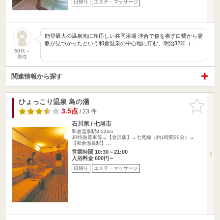
日帰り
エステ・マッサージ
能登最大の温泉地に相応しい共同浴場 沖合で傷を癒す白鷺から湯
脈が見つかったという和倉温泉の中心地に佇む、明治32年（…
50代～
男性
関連情報から探す
ひょっこり温泉 島の湯
お気に入
りに追加
3.5点
/ 23 件
石川県 / 七尾市
和倉温泉駅8.02km
JR特急電車等→【金沢駅】→七尾線（約1時間30分）→
【和倉温泉駅】…
営業時間 10:30～21:00
入浴料金 600円～
日帰り
エステ・マッサージ