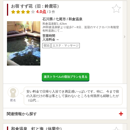
お宿 すず花（旧：鈴鹿荘）
お気に入
りに追加
4.0点
/ 3 件
石川県 / 七尾市 / 和倉温泉
和倉温泉駅1.42km
JR和倉温泉駅より徒歩7～8分、送迎のマイクロバス有能登
有料道路にて…
営業時間
入浴料金 ～
宿泊
エステ・マッサージ
楽天トラベルの宿泊プランを見る
安い料金で日帰り入浴でき満足感いっぱいです。特に、今まで宿
の入浴だけの客は客として扱わないところを何箇所も経験したが
（山代…
匿名
関連情報から探す
和倉温泉 虹と海（休業中）
お気に入