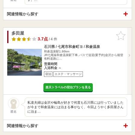
関連情報から探す
多田屋
お気に入
りに追加
3.7点
/ 4 件
石川県 / 七尾市和倉町ヨ / 和倉温泉
和倉温泉駅1.86km
JR七尾線和倉温泉駅下車､バスで送迎(要予約)金沢から能登
有料道路に…
営業時間
入浴料金 ～
宿泊
エステ・マッサージ
楽天トラベルの宿泊プランを見る
私達夫婦は金沢や輪島が好きで何度も石川県には行っていました
が今まで和倉温泉には泊まる事がなく、今回ようやく多田屋さん
に泊ま…
匿名
関連情報から探す