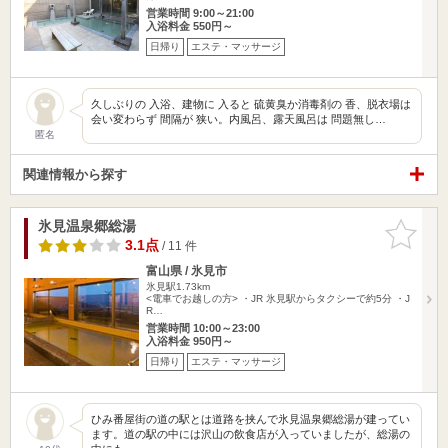
営業時間 9:00～21:00
入浴料金 550円～
日帰り
エステ・マッサージ
久しぶりの 入浴、建物に 入ると 硫黄臭か消毒剤の 香、脱衣場は
会い変わらず 間隔が 狭い。内風呂、露天風呂は 問題無し…
匿名
関連情報から探す
氷見温泉郷総湯
お気に入
りに追加
3.1点
/ 11 件
富山県 / 氷見市
氷見駅1.73km
<電車でお越しの方> ・JR 氷見駅からタクシーで約5分 ・J
R…
営業時間 10:00～23:00
入浴料金 950円～
日帰り
エステ・マッサージ
ひみ番屋街の道の駅とは道路を挟んで氷見温泉郷総湯が建ってい
ます。道の駅の中には沢山の飲食店が入っていましたが、総湯の