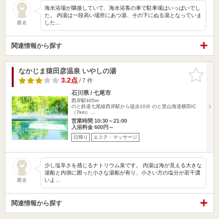
海水浴場が隣接していて、海水浴客の車で駐車場はいっぱいでし
た。 内湯は一段高い場所にあつ湯、その下にぬる湯となっていま
した…
匿名
関連情報から探す
なかじま猿田彦温泉 いやしの湯
お気に入
りに追加
3.2点
/ 7 件
石川県 / 七尾市
西岸駅405m
のと鉄道七尾線西岸駅から徒歩10分 のと里山海道横田IC
（7km）…
営業時間 10:30～21:00
入浴料金 600円～
日帰り
エステ・マッサージ
少し塩辛さを感じるナトリウム泉です。 内湯は海が見える大きな
湯船と内側に囲った小さな湯船が有り、小さい方の塩分が若干濃
いよ…
匿名
関連情報から探す