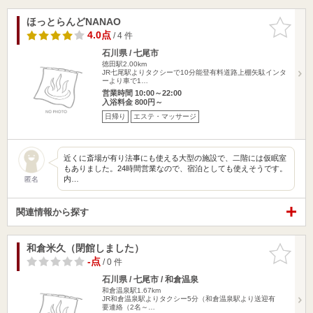
ほっとらんどNANAO
お気に入
りに追加
4.0点
/ 4 件
石川県 / 七尾市
徳田駅2.00km
JR七尾駅よりタクシーで10分能登有料道路上棚矢駄インタ
ーより車で1…
営業時間 10:00～22:00
入浴料金 800円～
日帰り
エステ・マッサージ
近くに斎場が有り法事にも使える大型の施設で、二階には仮眠室
もありました。24時間営業なので、宿泊としても使えそうです。
内…
匿名
関連情報から探す
和倉米久（閉館しました）
お気に入
りに追加
-点
/ 0 件
石川県 / 七尾市 / 和倉温泉
和倉温泉駅1.67km
JR和倉温泉駅よりタクシー5分（和倉温泉駅より送迎有
要連絡（2名～…