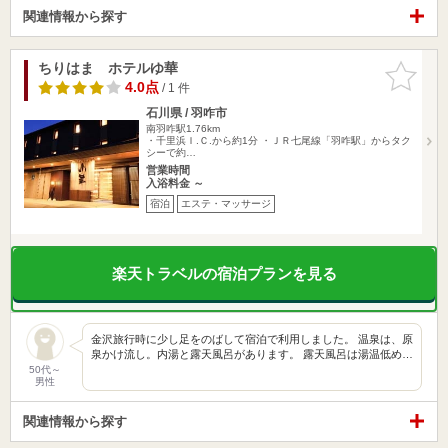
関連情報から探す
ちりはま ホテルゆ華
お気に入
りに追加
4.0点
/ 1 件
石川県 / 羽咋市
南羽咋駅1.76km
・千里浜Ｉ.Ｃ.から約1分 ・ＪＲ七尾線「羽咋駅」からタク
シーで約…
営業時間
入浴料金 ～
宿泊
エステ・マッサージ
楽天トラベルの宿泊プランを見る
金沢旅行時に少し足をのばして宿泊で利用しました。 温泉は、原
泉かけ流し。内湯と露天風呂があります。 露天風呂は湯温低め…
50代～
男性
関連情報から探す