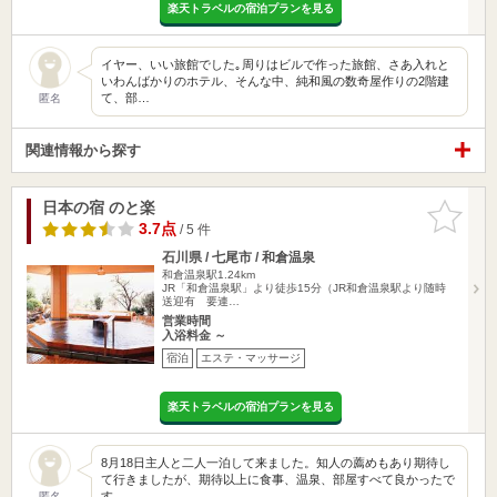
楽天トラベルの宿泊プランを見る
イヤー、いい旅館でした｡周りはビルで作った旅館、さあ入れと
いわんばかりのホテル、そんな中、純和風の数奇屋作りの2階建
て、部…
匿名
関連情報から探す
日本の宿 のと楽
お気に入
りに追加
3.7点
/ 5 件
石川県 / 七尾市 / 和倉温泉
和倉温泉駅1.24km
JR「和倉温泉駅」より徒歩15分（JR和倉温泉駅より随時
送迎有 要連…
営業時間
入浴料金 ～
宿泊
エステ・マッサージ
楽天トラベルの宿泊プランを見る
8月18日主人と二人一泊して来ました。知人の薦めもあり期待し
て行きましたが、期待以上に食事、温泉、部屋すべて良かったで
す。…
匿名