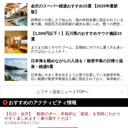
しい１日になることでしょう。
この話題のホテルを取材してきたのでさっそく紹介します。
金沢のスーパー銭湯おすすめ15選 【2025年最新
いやでもね、暑いし汗や砂埃でドロドロになるしうるさくて
───
版】
夜は寝られないし、若い時はそういうのが良かったんですけ
提供元：大江戸温泉物語ホテルズ＆リゾーツ株式会社【P
どね。かつての千代の富士なみに体力の限界を感じてる昨
R】
四季折々の美しさで知られ、国の特別名勝に指定されている
今、もうちょっと気楽なフェスはないかな、と探してたらあ
この記事は大江戸温泉物語 あわづグランドホテルのPR記事
兼六園。加賀百万石前田家の威光を感じられ、数々の歴史的
りましたよ！
です。
な建造物がある金沢城公園など、名所旧跡が多い金沢エリ
ア。国内でも特に人気の観光地の1つです。北陸新幹線で東
「加賀温泉郷フェス 2017」が石川県・山代温泉の瑠璃光を
【1,000円以下！】石川県のおすすめサウナ施設10
京から約2時間30分と、首都圏からアクセスしやすい立地も
全館貸し切って開催！
選
魅力ですね。
金沢市郊外には湯涌温泉や深谷温泉などの良質な温泉があ
まさかの温泉旅館でフェス！ライブの後は温泉に入って泊ま
まだまだ続くサウナブーム。定期的にサウナに通う方も多い
り、観光に加えて温泉もぜひ楽しみたいところ。金沢エリア
れちゃう！なんということでしょう！！
のではないしょうか？
でおすすめのスーパー銭湯をご紹介します。
加賀温泉郷フェス2017についてまとめます！
今回はそんなサウナによく行く人もこれから楽しむ人も格安
日本海を眺めながらの入浴を！能登半島の日帰り温
で楽しめるサウナを紹介します。
泉・銭湯5選
街中でアクセス抜群のところや、温泉とともに楽しめる施設
日本海に大きく突き出すような形で位置している能登半島。
など、種類豊富ですよ。
広い範囲が能登半島国立公園に指定されており、海岸線が作
り出す美しい景観が楽しめる景勝地です。
今回の記事では石川県にある1,000円以下のおすすめサウナ
車で行くのがオススメですが、ドライブの際にぜひ一緒に楽
施設を紹介します。
しんでいただきたいのが温泉です。絶景を眺めながらつかる
ニフティ温泉ニュースTOPへ
温泉は最高ですよ！ 今回はそんな能登の温泉を5つご紹介
します。
おすすめのアクティビティ情報
【石川・金沢】「観能の夕べ」本格的な「能楽」を気軽にわかり
やすく楽しめます！兼六園すぐそば！
石川県金沢市鞍月1丁目1