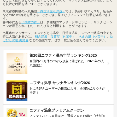
ることで筋肉をしっかりほぐしてくれるので、リラックス効果が倍増し、とて
も贅沢な時間を過ごすことができます。
東京都墨田区の人気施設
「両国湯屋江戸遊」
では、美容針やアカスリ、足もみ
などの6つの施術を受けることができ、様々なリフレッシュ効果を体感できま
す。
静岡市にある
「柚木の郷」
は、多種類のマッサージやセラピー、リラクゼーシ
ョンが用意されており、のんびりと利用することができます。
七尾市のマッサージ、エステがある温泉、日帰り温泉、スーパー銭湯の中でも
特に人気があるのは、
和倉温泉 加賀屋（休業中）
、
あえの風（休業中）
、
ゆ
けむりの宿 美湾荘
などの施設です。ぜひ一度は足を運んでみてください。
第20回ニフティ温泉年間ランキング2025
全国約2.2万件の中から頂点に選ばれた、2025年の人
気施設は…
ニフティ温泉 サウナランキング2026
おふろ好きユーザーの投票により、全国No.1サウナが
決定！
ニフティ温泉プレミアムクーポン
ノジマモバイル会員向け 通常よりもお得な「特別価