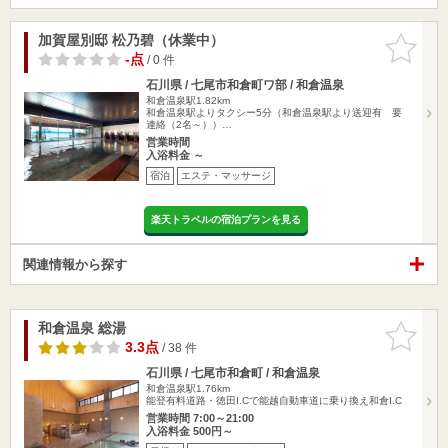
加賀屋別邸 松乃碧（休業中）
お気に入
りに追加
-点
/ 0 件
石川県 / 七尾市和倉町ワ部 / 和倉温泉
和倉温泉駅1.82km
和倉温泉駅よりタクシー5分（和倉温泉駅より送迎有 要
連絡（2名～））…
営業時間
入浴料金 ～
宿泊
エステ・マッサージ
楽天トラベルの宿泊プランを見る
関連情報から探す
和倉温泉 総湯
お気に入
りに追加
3.3点
/ 38 件
石川県 / 七尾市和倉町 / 和倉温泉
和倉温泉駅1.76km
能登有料道路・徳田I.Cで能越自動車道に乗り換え和倉I.C
営業時間 7:00～21:00
入浴料金 500円～