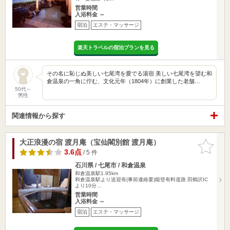
営業時間
入浴料金 ～
宿泊
エステ・マッサージ
楽天トラベルの宿泊プランを見る
その名に恥じぬ美しい七尾湾を愛でる湯宿 美しい七尾湾を望む和
倉温泉の一角に佇む、文化元年（1804年）に創業した老舗…
50代～
男性
関連情報から探す
大正浪漫の宿 渡月庵（宝仙閣別館 渡月庵）
お気に入
りに追加
3.6点
/ 5 件
石川県 / 七尾市 / 和倉温泉
和倉温泉駅1.95km
和倉温泉駅より送迎有(事前連絡要)能登有料道路 田鶴沢IC
より10分…
営業時間
入浴料金 ～
宿泊
エステ・マッサージ