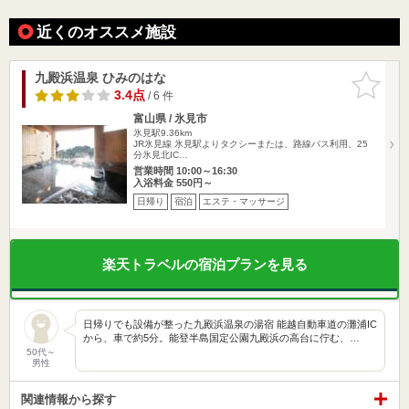
近くのオススメ施設
九殿浜温泉 ひみのはな
お気に入
りに追加
3.4点
/ 6 件
富山県 / 氷見市
氷見駅9.36km
JR氷見線 氷見駅よりタクシーまたは、路線バス利用、25
分氷見北IC…
営業時間 10:00～16:30
入浴料金 550円～
日帰り
宿泊
エステ・マッサージ
楽天トラベルの宿泊プランを見る
日帰りでも設備が整った九殿浜温泉の湯宿 能越自動車道の灘浦IC
から、車で約5分。能登半島国定公園九殿浜の高台に佇む、…
50代～
男性
関連情報から探す