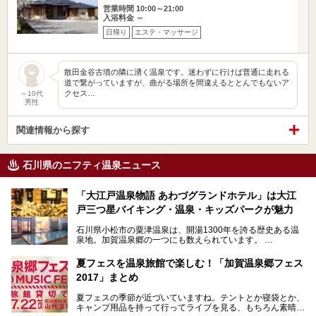
営業時間 10:00～21:00
入浴料金 ～
日帰り
エステ・マッサージ
散田金谷古墳の隣に湧く温泉です。迷わずに行けば普通に走れる
道で繋がっていますが、曲がる場所を間違えるととんでもないア
クセス…
～10代
男性
関連情報から探す
石川県のニフティ温泉ニュース
「大江戸温泉物語 あわづグランドホテル」は大江
戸三つ星バイキング・温泉・キッズパークが魅力
石川県小松市の粟津温泉は、開湯1300年を誇る歴史ある温
泉地。加賀温泉郷の一つにも数えられています。
その粟津温泉に建つ「大江戸温泉物語 あわづグランドホテ
夏フェスを温泉旅館で楽しむ！「加賀温泉郷フェス
ル」（以下、あわづグランドホテル）は客室数97室のホテ
2017」まとめ
ルで、昨年2024年12月に露天風呂を新設。充実したキッズ
パークはファミリー層に大人気を博しています。さらに今年
夏フェスの季節が近づいていますね。テントとか寝袋とか、
2025年7月からは「大江戸三つ星バイキング」がスタート！
キャンプ用品を持って行ってライブを見る、もちろん素晴ら