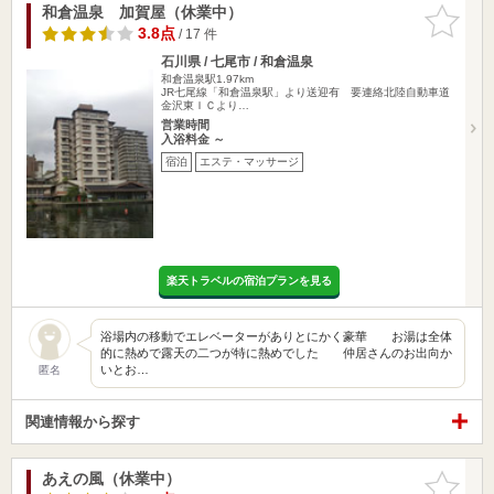
和倉温泉 加賀屋（休業中）
お気に入
りに追加
3.8点
/ 17 件
石川県 / 七尾市 / 和倉温泉
和倉温泉駅1.97km
JR七尾線「和倉温泉駅」より送迎有 要連絡北陸自動車道
金沢東ＩＣより…
営業時間
入浴料金 ～
宿泊
エステ・マッサージ
楽天トラベルの宿泊プランを見る
浴場内の移動でエレベーターがありとにかく豪華 お湯は全体
的に熱めで露天の二つが特に熱めでした 仲居さんのお出向か
いとお…
匿名
関連情報から探す
あえの風（休業中）
お気に入