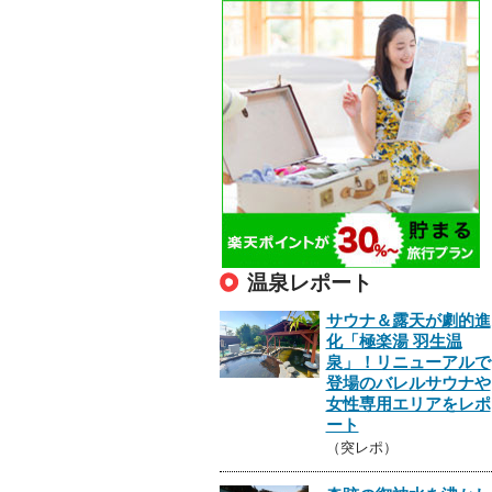
温泉レポート
サウナ＆露天が劇的進
化「極楽湯 羽生温
泉」！リニューアルで
登場のバレルサウナや
女性専用エリアをレポ
ート
（突レポ）