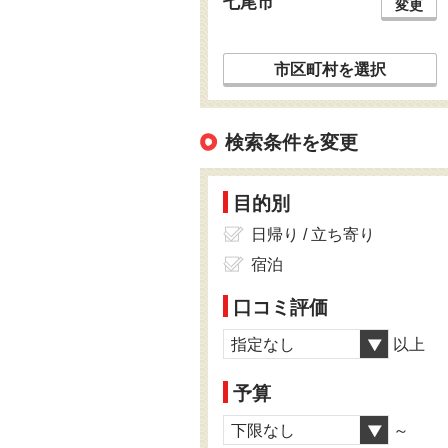
七尾市
変更
市区町村を選択
検索条件を変更
目的別
日帰り / 立ち寄り
宿泊
口コミ評価
指定なし
以上
予算
下限なし
～