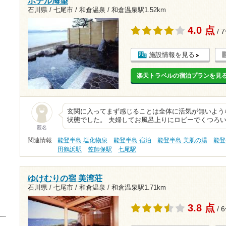
ホテル海望
石川県 / 七尾市 / 和倉温泉 /
和倉温泉駅1.52km
4.0 点
/ 
施設情報を見る
楽天トラベルの宿泊プランを見
玄関に入ってまず感じることは全体に活気が無いよう
状態でした。 夫婦してお風呂上りにロビーでくつろ
匿名
関連情報
能登半島 塩化物泉
能登半島 宿泊
能登半島 美肌の湯
能登
田鶴浜駅
笠師保駅
七尾駅
ゆけむりの宿 美湾荘
石川県 / 七尾市 / 和倉温泉 /
和倉温泉駅1.71km
3.8 点
/ 