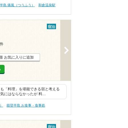
半島 痛風（つうふう）
和倉温泉駅
宿泊
5件
>
お気に入りに追加
る
ても「料理」を堪能できる宿と考える
気にはならなかったが 料…
）
能登半島 お食事・食事処
宿泊