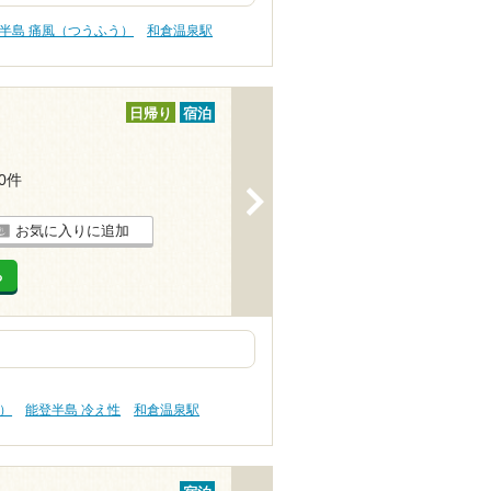
半島 痛風（つうふう）
和倉温泉駅
日帰り
宿泊
10件
>
お気に入りに追加
る
）
能登半島 冷え性
和倉温泉駅