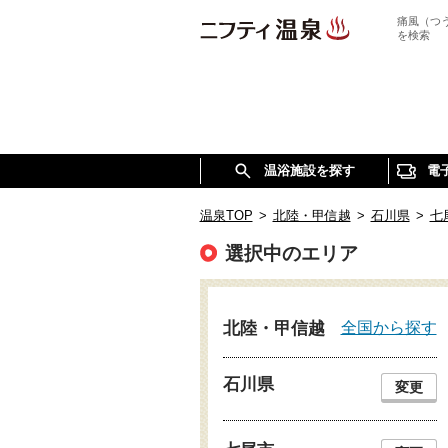
痛風（つ
を検索
温浴施設を探す
電
温泉TOP
>
北陸・甲信越
>
石川県
>
七
選択中のエリア
全国から探す
北陸・甲信越
石川県
変更