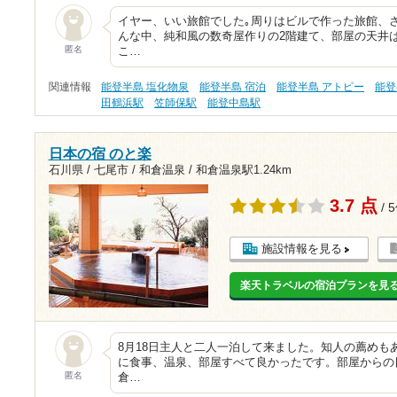
イヤー、いい旅館でした｡周りはビルで作った旅館、
んな中、純和風の数奇屋作りの2階建て、部屋の天井
匿名
こ…
関連情報
能登半島 塩化物泉
能登半島 宿泊
能登半島 アトピー
能登
田鶴浜駅
笠師保駅
能登中島駅
日本の宿 のと楽
石川県 / 七尾市 / 和倉温泉 /
和倉温泉駅1.24km
3.7 点
/ 
施設情報を見る
楽天トラベルの宿泊プランを見
8月18日主人と二人一泊して来ました。知人の薦めも
に食事、温泉、部屋すべて良かったです。部屋からの
匿名
倉…