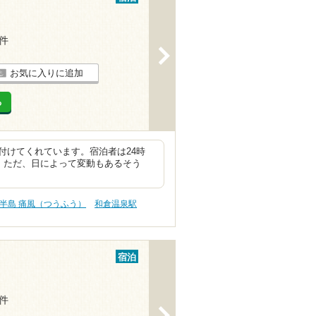
3件
>
お気に入りに追加
る
付けてくれています。宿泊者は24時
。ただ、日によって変動もあるそう
半島 痛風（つうふう）
和倉温泉駅
宿泊
2件
>