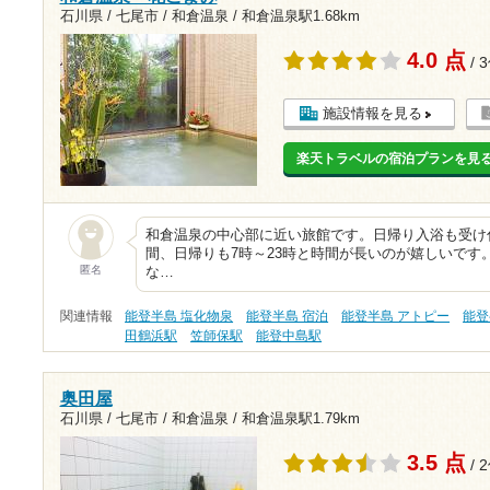
石川県 / 七尾市 / 和倉温泉 /
和倉温泉駅1.68km
4.0 点
/ 
施設情報を見る
楽天トラベルの宿泊プランを見
和倉温泉の中心部に近い旅館です。日帰り入浴も受け
間、日帰りも7時～23時と時間が長いのが嬉しいです
匿名
な…
関連情報
能登半島 塩化物泉
能登半島 宿泊
能登半島 アトピー
能登
田鶴浜駅
笠師保駅
能登中島駅
奥田屋
石川県 / 七尾市 / 和倉温泉 /
和倉温泉駅1.79km
3.5 点
/ 