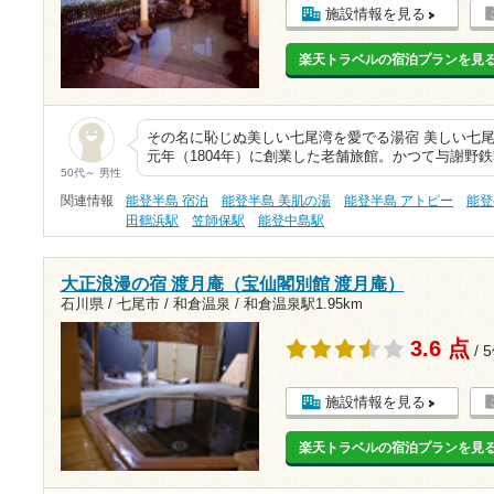
施設情報を見る
楽天トラベルの宿泊プランを見
その名に恥じぬ美しい七尾湾を愛でる湯宿 美しい七
元年（1804年）に創業した老舗旅館。かつて与謝野
50代～ 男性
関連情報
能登半島 宿泊
能登半島 美肌の湯
能登半島 アトピー
能登
田鶴浜駅
笠師保駅
能登中島駅
大正浪漫の宿 渡月庵（宝仙閣別館 渡月庵）
石川県 / 七尾市 / 和倉温泉 /
和倉温泉駅1.95km
3.6 点
/ 
施設情報を見る
楽天トラベルの宿泊プランを見