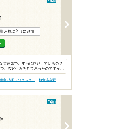
宿泊
7件
>
お気に入りに追加
る
な雰囲気で、本当に歓迎しているの？
いで、玄関付近を見て思ったのですが…
半島 痛風（つうふう）
和倉温泉駅
宿泊
6件
>