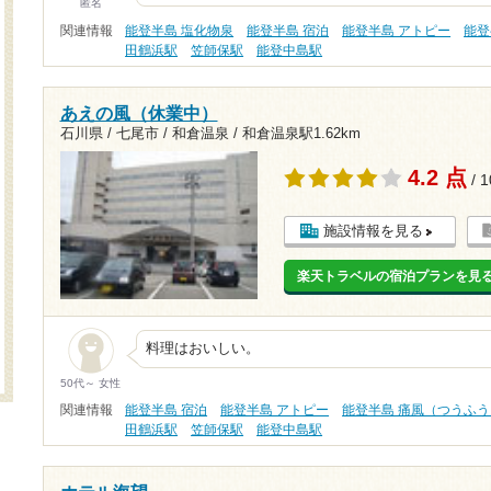
匿名
関連情報
能登半島 塩化物泉
能登半島 宿泊
能登半島 アトピー
能登
田鶴浜駅
笠師保駅
能登中島駅
あえの風（休業中）
石川県 / 七尾市 / 和倉温泉 /
和倉温泉駅1.62km
4.2 点
/ 
施設情報を見る
楽天トラベルの宿泊プランを見
料理はおいしい。
50代～ 女性
関連情報
能登半島 宿泊
能登半島 アトピー
能登半島 痛風（つうふう
田鶴浜駅
笠師保駅
能登中島駅