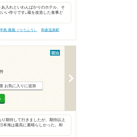
さあ入れといわんばかりのホテル、そ
はいい作りです｡蔵を改造した食事ど
半島 痛風（つうふう）
和倉温泉駅
宿泊
5件
>
お気に入りに追加
る
あり期待して行きましたが、期待以上
日本海は最高に素晴らしかった。和