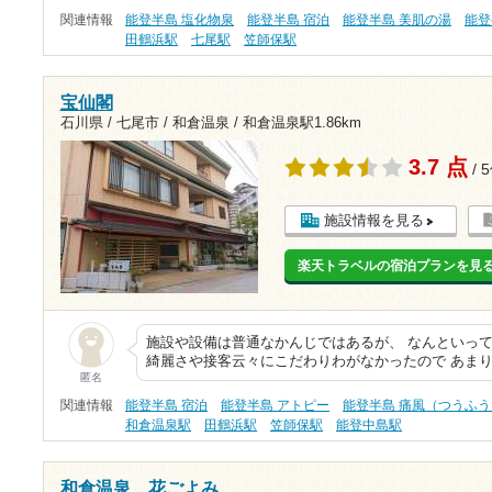
関連情報
能登半島 塩化物泉
能登半島 宿泊
能登半島 美肌の湯
能登
田鶴浜駅
七尾駅
笠師保駅
宝仙閣
石川県 / 七尾市 / 和倉温泉 /
和倉温泉駅1.86km
3.7 点
/ 
施設情報を見る
楽天トラベルの宿泊プランを見
施設や設備は普通なかんじではあるが、 なんといっ
綺麗さや接客云々にこだわりわがなかったので あまり
匿名
関連情報
能登半島 宿泊
能登半島 アトピー
能登半島 痛風（つうふう
和倉温泉駅
田鶴浜駅
笠師保駅
能登中島駅
和倉温泉 花ごよみ