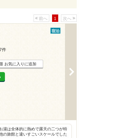
前へ
1
次へ
宿泊
17件
お気に入りに追加
>
る
お湯は全体的に熱めで露天の二つが特
他の旅館と違いすごいスケールでした