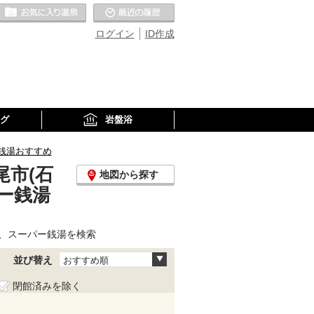
お気に入りの温泉
最近の履歴
ログイン
ID作成
グ
岩盤浴
銭湯おすすめ
市(石
地図から探す
ー銭湯
、スーパー銭湯を検索
並び替え
おすすめ順
閉館済みを除く