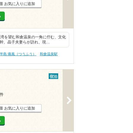
お気に入りに追加
る
尾湾を望む和倉温泉の一角に佇む、文化
鉄幹、晶子夫妻らが訪れ、現…
半島 痛風（つうふう）
和倉温泉駅
宿泊
5件
>
お気に入りに追加
る