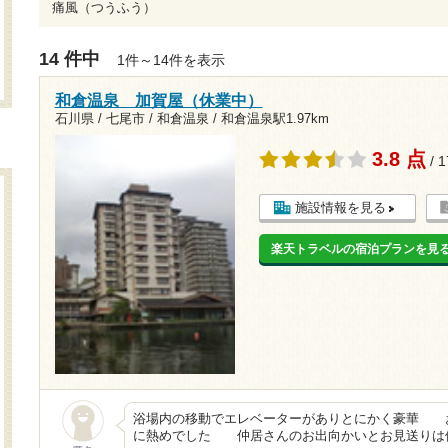
痛風（つうふう）
14 件中
1件～14件を表示
和倉温泉 加賀屋（休業中）
石川県 / 七尾市 / 和倉温泉 /
和倉温泉駅1.97km
3.8 点
/ 
施設情報を見る
楽天トラベルの宿泊プランを見
浴場内の移動でエレベーターがありとにかく豪華 
に熱めでした 仲居さんのお出向かいとお見送りは