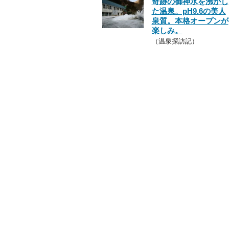
奇跡の御神水を沸かし
た温泉。pH9.6の美人
泉質。本格オープンが
楽しみ。
（温泉探訪記）