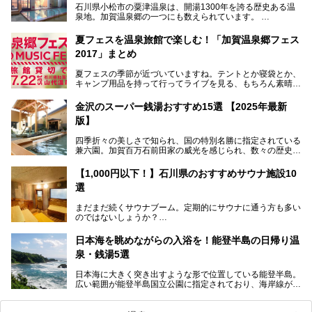
石川県小松市の粟津温泉は、開湯1300年を誇る歴史ある温
泉地。加賀温泉郷の一つにも数えられています。
その粟津温泉に建つ「大江戸温泉物語 あわづグランドホテ
夏フェスを温泉旅館で楽しむ！「加賀温泉郷フェス
ル」（以下、あわづグランドホテル）は客室数97室のホテ
2017」まとめ
ルで、昨年2024年12月に露天風呂を新設。充実したキッズ
パークはファミリー層に大人気を博しています。さらに今年
夏フェスの季節が近づいていますね。テントとか寝袋とか、
2025年7月からは「大江戸三つ星バイキング」がスタート！
キャンプ用品を持って行ってライブを見る、もちろん素晴ら
しい１日になることでしょう。
この話題のホテルを取材してきたのでさっそく紹介します。
金沢のスーパー銭湯おすすめ15選 【2025年最新
いやでもね、暑いし汗や砂埃でドロドロになるしうるさくて
───
版】
夜は寝られないし、若い時はそういうのが良かったんですけ
提供元：大江戸温泉物語ホテルズ＆リゾーツ株式会社【P
どね。かつての千代の富士なみに体力の限界を感じてる昨
R】
四季折々の美しさで知られ、国の特別名勝に指定されている
今、もうちょっと気楽なフェスはないかな、と探してたらあ
この記事は大江戸温泉物語 あわづグランドホテルのPR記事
兼六園。加賀百万石前田家の威光を感じられ、数々の歴史的
りましたよ！
です。
な建造物がある金沢城公園など、名所旧跡が多い金沢エリ
ア。国内でも特に人気の観光地の1つです。北陸新幹線で東
「加賀温泉郷フェス 2017」が石川県・山代温泉の瑠璃光を
【1,000円以下！】石川県のおすすめサウナ施設10
京から約2時間30分と、首都圏からアクセスしやすい立地も
全館貸し切って開催！
選
魅力ですね。
金沢市郊外には湯涌温泉や深谷温泉などの良質な温泉があ
まさかの温泉旅館でフェス！ライブの後は温泉に入って泊ま
まだまだ続くサウナブーム。定期的にサウナに通う方も多い
り、観光に加えて温泉もぜひ楽しみたいところ。金沢エリア
れちゃう！なんということでしょう！！
のではないしょうか？
でおすすめのスーパー銭湯をご紹介します。
加賀温泉郷フェス2017についてまとめます！
今回はそんなサウナによく行く人もこれから楽しむ人も格安
日本海を眺めながらの入浴を！能登半島の日帰り温
で楽しめるサウナを紹介します。
泉・銭湯5選
街中でアクセス抜群のところや、温泉とともに楽しめる施設
日本海に大きく突き出すような形で位置している能登半島。
など、種類豊富ですよ。
広い範囲が能登半島国立公園に指定されており、海岸線が作
り出す美しい景観が楽しめる景勝地です。
今回の記事では石川県にある1,000円以下のおすすめサウナ
車で行くのがオススメですが、ドライブの際にぜひ一緒に楽
施設を紹介します。