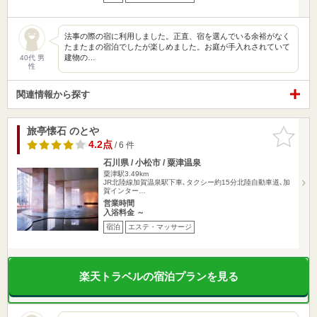
法事の際の宿に利用しました。正直、宿を選んでいる余裕がなく
たまたまの宿泊でしたが楽しめました。お庭が手入れされていて
建物の…
40代 男
性
関連情報から探す
旅亭懐石 のとや
お気に入
りに追加
4.2点
/ 6 件
石川県 / 小松市 / 粟津温泉
粟津駅3.49km
JR北陸線加賀温泉駅下車､タクシー約15分北陸自動車道､加
賀インター…
営業時間
入浴料金 ～
宿泊
エステ・マッサージ
楽天トラベルの宿泊プランを見る