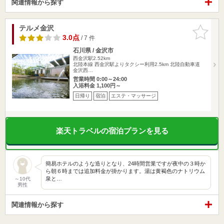
関連情報から探す
テルメ金沢
お気に入
りに追加
3.0点
/ 7 件
石川県 / 金沢市
西金沢駅2.52km
北陸本線 西金沢駅よりタクシー利用2.5km 北陸自動車道
金沢西…
営業時間 0:00～24:00
入浴料金 1,100円～
日帰り
宿泊
エステ・マッサージ
楽天トラベルの宿泊プランを見る
簡易ホテルのような造りとなり、24時間営業ですが夜中の３時か
ら朝６時までは追加料金が掛かります。湯は黄褐色のナトリウム
泉と…
～10代
男性
関連情報から探す