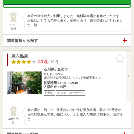
車旅の金沢観光で利用しました。無料駐車場が有難かったです。
お風呂がとても気持ち良く、個室もあり、運転の疲れがとれまし
た。朝…
50代～
女性
関連情報から探す
兼六温泉
お気に入
りに追加
4.1点
/ 19 件
石川県 / 金沢市
野町駅2.62km
JR北陸本線金沢駅よりバスで暁町下車すぐ
営業時間 14:00～22:30
入浴料金 440円～
日帰り
エステ・マッサージ
兼六園から約1km、住宅街の中に佇む温泉銭湯。国道159号線か
ら暁町交差点で狭い道に入り、少し進んだ右側に駐車場。西光寺
と…
40代 男
性