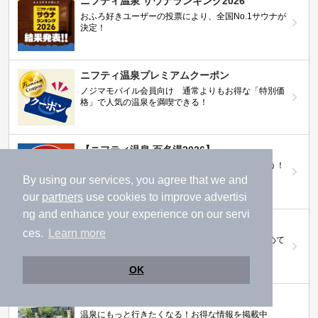
ニフティ温泉 サウナランキング2026
おふろ好きユーザーの投票により、全国No.1サウナが
決定！
ニフティ温泉プレミアムクーポン
ノジマモバイル会員向け 通常よりもお得な「特別価
格」で人気の温泉を満喫できる！
【ニフティ温泉 百名湯2026】
行ってみたい施設に投票してプレゼントを当てよう！
（全10回開催 / 合計260名様）
By using our services, you agree that we and
our
partners
use cookies to improve advertisi
ng and enhance your experience on our servi
岩盤浴特集
ces.
Learn more
日本全国の岩盤浴情報だけをピックアップ。まとめて
検索！
OK
ニフティ温泉ニュース
温泉にもっと行きたくなる！お得な情報を掲載中