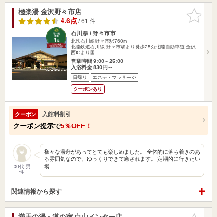
極楽湯 金沢野々市店
お気に入
りに追加
4.6点
/ 61 件
石川県 / 野々市市
北鉄石川線野々市駅760m
北陸鉄道石川線 野々市駅より徒歩25分北陸自動車道 金沢
西ICより国…
営業時間 9:00～25:00
入浴料金 830円～
日帰り
エステ・マッサージ
クーポンあり
入館料割引
クーポン
クーポン提示で
5％OFF！
様々な湯舟があってとても楽しめました。 全体的に落ち着きのあ
る雰囲気なので、ゆっくりできて癒されます。 定期的に行きたい
場…
30代 男
性
関連情報から探す
満天の湯・道の宿 白山インター店
お気に入