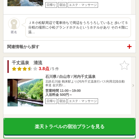
日帰り
宿泊
エステ・マッサージ
ＪＲ小松駅周辺で電車待ちで周辺をうろうろしていると 歩いて５
分程の場所に小松グランドホテルというホテルがあり その４階に
温…
匿名
関連情報から探す
千丈温泉 清流
お気に入
りに追加
3.8点
/ 5 件
石川県 / 白山市 / 河内千丈温泉
北鉄石川線 鶴来駅より(河内千丈温泉行バス利用北陸自動
車道 金沢西I…
営業時間 11:00～19:00
入浴料金 500円～
日帰り
宿泊
エステ・マッサージ
楽天トラベルの宿泊プランを見る