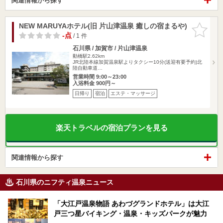
関連情報から探す
NEW MARUYAホテル(旧 片山津温泉 癒しの宿まるや)
お気に入
りに追加
-点
/ 1 件
石川県 / 加賀市 / 片山津温泉
動橋駅2.62km
JR北陸本線加賀温泉駅よりタクシー10分(送迎有要予約)北
陸自動車道…
営業時間 9:00～23:00
入浴料金 900円～
日帰り
宿泊
エステ・マッサージ
楽天トラベルの宿泊プランを見る
関連情報から探す
石川県のニフティ温泉ニュース
「大江戸温泉物語 あわづグランドホテル」は大江
戸三つ星バイキング・温泉・キッズパークが魅力