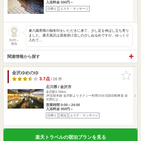
入浴料金 500円～
日帰り
エステ・マッサージ
兼六園界隈の御朱印をいただきに来て、少し足を伸ばし立ち寄り
ました。露天風呂は源泉掛け流しの少しぬるめですが、ゆっくり
入れて…
50代～
男性
関連情報から探す
金沢ゆめのゆ
お気に入
りに追加
3.7点
/ 16 件
石川県 / 金沢市
金沢駅2.56km
JR北陸本線 金沢駅よりタクシー利用10分北陸自動車道 金
沢西ICよ…
営業時間 0:00～24:00
入浴料金 950円～
日帰り
宿泊
エステ・マッサージ
楽天トラベルの宿泊プランを見る