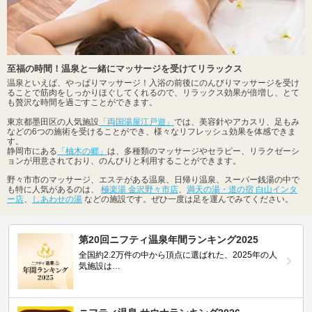
至福の時間！温泉と一緒にマッサージを受けてリラックス
温泉といえば、やっぱりマッサージ！入浴の前後にのんびりマッサージを受け
ることで筋肉をしっかりほぐしてくれるので、リラックス効果が倍増し、とて
も贅沢な時間を過ごすことができます。
東京都墨田区の人気施設
「両国湯屋江戸遊」
では、美容針やアカスリ、足もみ
などの6つの施術を受けることができ、様々なリフレッシュ効果を体感できま
す。
静岡市にある
「柚木の郷」
は、多種類のマッサージやセラピー、リラクゼーシ
ョンが用意されており、のんびりと利用することができます。
野々市市のマッサージ、エステがある温泉、日帰り温泉、スーパー銭湯の中で
も特に人気があるのは、
極楽湯 金沢野々市店
、
満天の湯・道の宿 白山インタ
ー店
、
しあわせの湯
などの施設です。ぜひ一度は足を運んでみてください。
第20回ニフティ温泉年間ランキング2025
全国約2.2万件の中から頂点に選ばれた、2025年の人
気施設は…