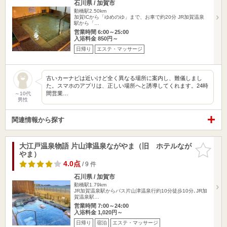
石川県 / 加賀市
動橋駅2.50km
加賀ICから「ゆめのゆ」まで、お車で約20分 JR加賀温泉
駅から「…
営業時間 6:00～25:00
入浴料金 850円～
日帰り
エステ・マッサージ
古いカーナビは近いけど全く異なる場所に案内し、難儀しまし
た。スマホのアプリは、正しい場所へと誘導してくれます。24時
間営業…
～10代
男性
関連情報から探す
大江戸温泉物語 片山津温泉ながやま（旧 ホテルなが
お気に入
やま）
りに追加
4.0点
/ 9 件
石川県 / 加賀市
動橋駅1.79km
JR加賀温泉駅からバス片山津温泉行約10分徒歩10分､JR加
賀温泉駅…
営業時間 7:00～24:00
入浴料金 1,020円～
日帰り
宿泊
エステ・マッサージ