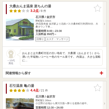
大桑おんま温泉 楽ちんの湯
お気に入
りに追加
3.2点
/ 8 件
石川県 / 金沢市
野町駅3.34km
JR北陸本線 金沢駅より北鉄バス大桑本町行利用50分、大
桑タウン下車…
営業時間 8:00～23:30
入浴料金 850円～
日帰り
エステ・マッサージ
おんまとは大桑町付近の古い地名で、大桑層（おんまそう）から
湧いた半端無いコーヒー色のモール泉です。 内湯は、大きな湯船
に…
～10代
男性
関連情報から探す
石引温泉 亀の湯
お気に入
りに追加
4.4点
/ 21 件
石川県 / 金沢市
野町駅2.36km
小立野の台地から犀川方面へ降りる道路の途中。
営業時間 12:30～24:00