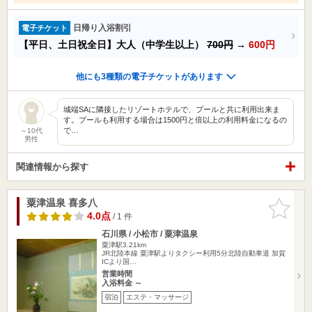
日帰り入浴割引
電子チケット
【平日、土日祝全日】大人（中学生以上）
700円
→
600円
他にも3種類の電子チケットがあります
城端SAに隣接したリゾートホテルで、プールと共に利用出来ま
す。プールも利用する場合は1500円と倍以上の利用料金になるの
で…
～10代
男性
関連情報から探す
粟津温泉 喜多八
お気に入
りに追加
4.0点
/ 1 件
石川県 / 小松市 / 粟津温泉
粟津駅3.21km
JR北陸本線 粟津駅よりタクシー利用5分北陸自動車道 加賀
ICより国…
営業時間
入浴料金 ～
宿泊
エステ・マッサージ