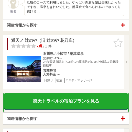
活蟹のコースで利用しました。やっぱり新鮮な蟹は美味しかった
ですね。温泉もきれいでした。部屋食で食べられるのでゆっくり
寛げま…
匿名
関連情報から探す
満天ノ 辻のや（旧 辻のや 花乃庄）
お気に入
りに追加
-点
/ 1 件
石川県 / 小松市 / 粟津温泉
粟津駅3.47km
JR加賀温泉駅より18分､JR粟津駅8分､JR小松駅19分北陸
自動車…
営業時間
入浴料金 ～
日帰り
宿泊
エステ・マッサージ
楽天トラベルの宿泊プランを見る
関連情報から探す