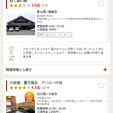
ぬく森の郷
お気に入
りに追加
3.0点
/ 6 件
富山県 / 南砺市
福光駅5.93km
JR福光駅よりタクシーで10分東海北陸自動車道福光ICより
15分
営業時間 9:00～21:00
入浴料金 750円～
日帰り
エステ・マッサージ
アローザと言うスキー場のホテルに日帰り入浴に行ったら１月か
ら営業していないとのことなので、管理棟の人に近隣の日帰り温
泉を教…
～10代
男性
関連情報から探す
大浴場・露天風呂 アパスパ小松
お気に入
りに追加
4.3点
/ 10 件
石川県 / 小松市
小松駅470m
JR小松駅より徒歩5分／小松空港よりタクシーで約15分北
陸自動車道「…
営業時間 11:00～24:00
入浴料金 1,000円～