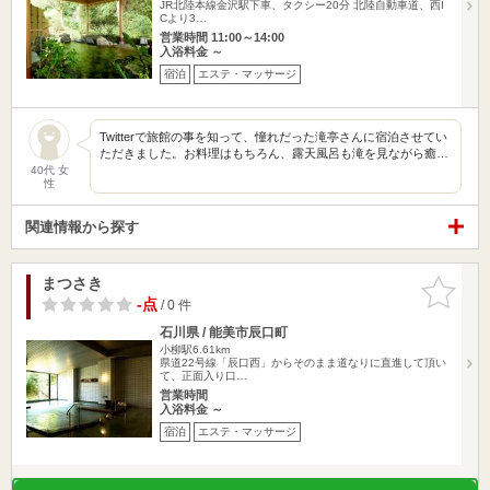
JR北陸本線金沢駅下車、タクシー20分 北陸自動車道、西I
Cより3…
営業時間 11:00～14:00
入浴料金 ～
宿泊
エステ・マッサージ
Twitterで旅館の事を知って、憧れだった滝亭さんに宿泊させてい
ただきました。お料理はもちろん、露天風呂も滝を見ながら癒…
40代 女
性
関連情報から探す
まつさき
お気に入
りに追加
-点
/ 0 件
石川県 / 能美市辰口町
小柳駅6.61km
県道22号線「辰口西」からそのまま道なりに直進して頂い
て、正面入り口…
営業時間
入浴料金 ～
宿泊
エステ・マッサージ