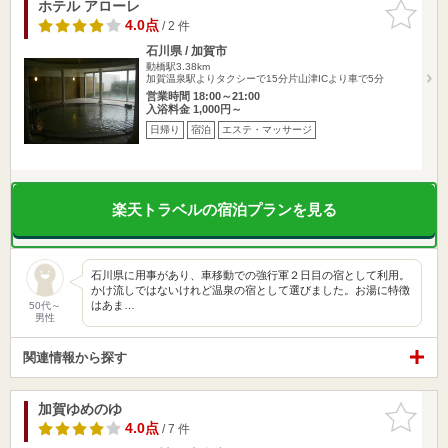
ホテル アローレ
お気に入
りに追加
4.0点
/ 2 件
石川県 / 加賀市
動橋駅3.38km
加賀温泉駅よりタクシーで15分片山津ICより車で5分
営業時間 18:00～21:00
入浴料金 1,000円～
日帰り
宿泊
エステ・マッサージ
楽天トラベルの宿泊プランを見る
石川県に用事があり、車移動での強行軍２日目の宿として利用。
かけ流しではないけれど温泉の宿として選びました。お湯に特徴
はあま…
50代～
男性
関連情報から探す
加賀ゆめのゆ
お気に入
りに追加
4.0点
/ 7 件