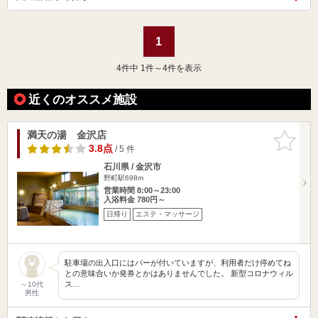
1
4
件中 1件～4件を表示
近くのオススメ施設
満天の湯 金沢店
お気に入
りに追加
3.8点
/ 5 件
石川県 / 金沢市
野町駅698m
営業時間 8:00～23:00
入浴料金 780円～
日帰り
エステ・マッサージ
駐車場の出入口にはバーが付いていますが、利用者だけ停めてね
との意味合いか発券とかはありませんでした。 新型コロナウィル
ス…
～10代
男性