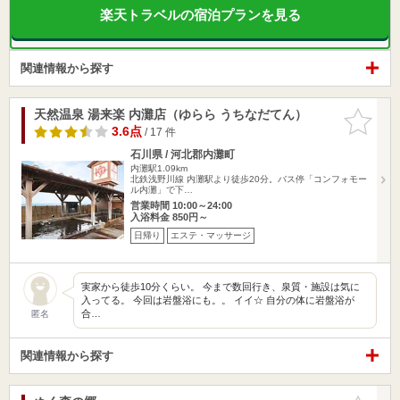
楽天トラベルの宿泊プランを見る
関連情報から探す
天然温泉 湯来楽 内灘店（ゆらら うちなだてん）
お気に入
りに追加
3.6点
/ 17 件
石川県 / 河北郡内灘町
内灘駅1.09km
北鉄浅野川線 内灘駅より徒歩20分。バス停「コンフォモー
ル内灘」で下…
営業時間 10:00～24:00
入浴料金 850円～
日帰り
エステ・マッサージ
実家から徒歩10分くらい。 今まで数回行き、泉質・施設は気に
入ってる。 今回は岩盤浴にも。。 イイ☆ 自分の体に岩盤浴が
合…
匿名
関連情報から探す