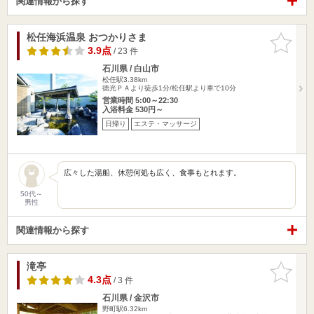
関連情報から探す
松任海浜温泉 おつかりさま
お気に入
りに追加
3.9点
/ 23 件
石川県 / 白山市
松任駅3.38km
徳光ＰＡより徒歩1分/松任駅より車で10分
営業時間 5:00～22:30
入浴料金 530円～
日帰り
エステ・マッサージ
広々した湯船、休憩何処も広く、食事もとれます。
50代～
男性
関連情報から探す
滝亭
お気に入
りに追加
4.3点
/ 3 件
石川県 / 金沢市
野町駅6.32km