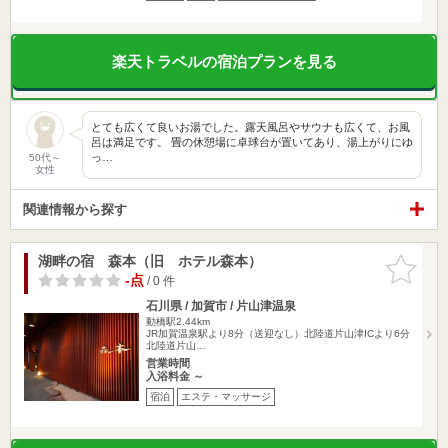
楽天トラベルの宿泊プランを見る
とても広くて良いお湯でした。露天風呂やサウナも広くて、お風
呂は満足です。 畳の休憩場に卓球台が置いてあり、湯上がりにゆ
っ…
50代～
女性
関連情報から探す
湖畔の宿 森本（旧 ホテル森本）
お気に入
りに追加
-点
/ 0 件
石川県 / 加賀市 / 片山津温泉
動橋駅2.44km
JR加賀温泉駅より8分（送迎なし）北陸道片山津ICより6分
北陸道片山…
営業時間
入浴料金 ～
宿泊
エステ・マッサージ