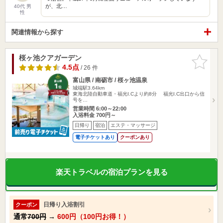
が、北…
40代 男
性
関連情報から探す
桜ヶ池クアガーデン
お気に入
りに追加
4.5点
/ 26 件
富山県 / 南砺市 / 桜ヶ池温泉
城端駅3.64km
東海北陸自動車道・福光I.Cより約8分 福光I.C出口から信
号を…
営業時間 6:00～22:00
入浴料金 700円～
日帰り
宿泊
エステ・マッサージ
電子チケットあり
クーポンあり
楽天トラベルの宿泊プランを見る
日帰り入浴割引
クーポン
通常
700円
→
600円（100円お得！）