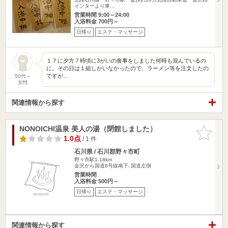
インターより車…
営業時間 9:00～24:00
入浴料金 700円～
日帰り
エステ・マッサージ
１７に夕方７時頃に3がいの食事をしました何時も混んでいるの
に。その日は１組しかいなかったので、ラーメン等を注文したの
ですが…
50代～
女性
関連情報から探す
NONOICHI温泉 美人の湯（閉館しました）
お気に入
りに追加
1.0点
/ 1 件
石川県 / 石川郡野々市町
野々市駅1.18km
金沢から国道8号線南下､国道左側
営業時間
入浴料金 500円～
日帰り
エステ・マッサージ
関連情報から探す