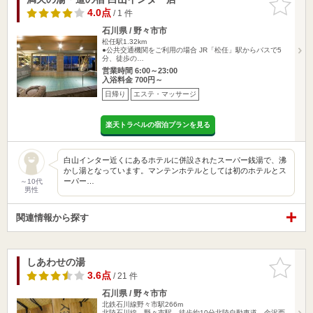
りに追加
4.0点
/ 1 件
石川県 / 野々市市
松任駅1.32km
●公共交通機関をご利用の場合 JR「松任」駅からバスで5
分、徒歩の…
営業時間 6:00～23:00
入浴料金 700円～
日帰り
エステ・マッサージ
楽天トラベルの宿泊プランを見る
白山インター近くにあるホテルに併設されたスーパー銭湯で、沸
かし湯となっています。マンテンホテルとしては初のホテルとス
ーパー…
～10代
男性
関連情報から探す
しあわせの湯
お気に入
りに追加
3.6点
/ 21 件
石川県 / 野々市市
北鉄石川線野々市駅266m
北陸石川線 野々市駅 徒歩約10分北陸自動車道 金沢西