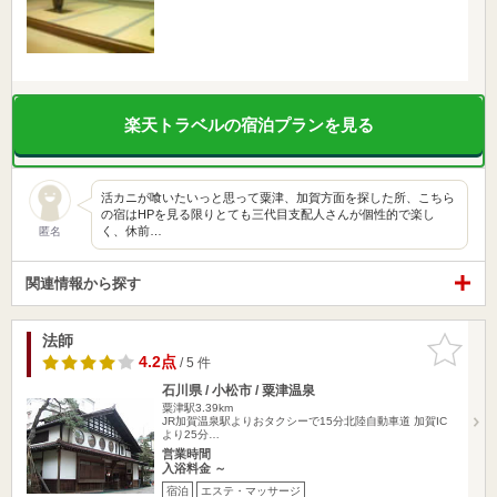
楽天トラベルの宿泊プランを見る
活カニが喰いたいっと思って粟津、加賀方面を探した所、こちら
の宿はHPを見る限りとても三代目支配人さんが個性的で楽し
く、休前…
匿名
関連情報から探す
法師
お気に入
りに追加
4.2点
/ 5 件
石川県 / 小松市 / 粟津温泉
粟津駅3.39km
JR加賀温泉駅よりおタクシーで15分北陸自動車道 加賀IC
より25分…
営業時間
入浴料金 ～
宿泊
エステ・マッサージ