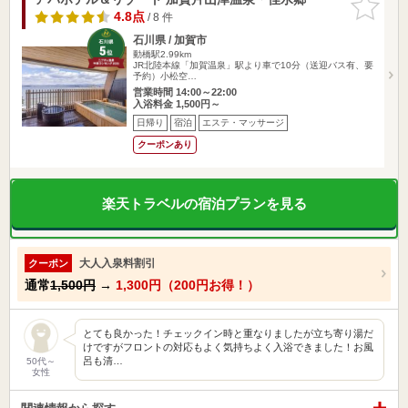
りに追加
4.8点
/ 8 件
石川県 / 加賀市
動橋駅2.99km
JR北陸本線「加賀温泉」駅より車で10分（送迎バス有、要
予約）小松空…
営業時間 14:00～22:00
入浴料金 1,500円～
日帰り
宿泊
エステ・マッサージ
クーポンあり
楽天トラベルの宿泊プランを見る
大人入泉料割引
クーポン
通常
1,500円
→
1,300円（200円お得！）
とても良かった！チェックイン時と重なりましたが立ち寄り湯だ
けですがフロントの対応もよく気持ちよく入浴できました！お風
呂も清…
50代～
女性