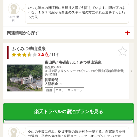
いつも週末の日曜日に日帰り入浴で利用しています。隠れ宿のよ
うな、１５７号線から白山のスキー場の方にそれた道をずっと行
った先…
20代 男
性
関連情報から探す
ふくみつ華山温泉
お気に入
りに追加
3.5点
/ 11 件
富山県 / 南砺市 / ふくみつ華山温泉
福光駅2.40km
JR福光駅よりタクシーで5分バスで8分福光(関越自動車道)
約4時間3…
営業時間
入浴料金 ～
宿泊
エステ・マッサージ
楽天トラベルの宿泊プランを見る
桑山の中腹に佇み、砺波平野の散居村を一望する、自家源泉を持
つ湯宿。平成27年3月に全面リニューアルオープンしています