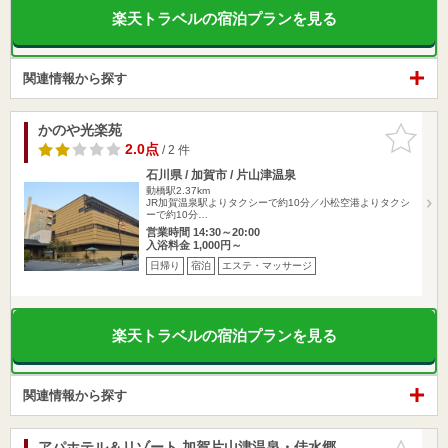
楽天トラベルの宿泊プランを見る
関連情報から探す
かのや光楽苑
お気に入
りに追加
2.0点
/ 2 件
石川県 / 加賀市 / 片山津温泉
動橋駅2.37km
JR加賀温泉駅よりタクシーで約10分／小松空港よりタクシ
ーで約10分…
営業時間 14:30～20:00
入浴料金 1,000円～
日帰り
宿泊
エステ・マッサージ
楽天トラベルの宿泊プランを見る
関連情報から探す
アパホテル＆リゾート 加賀片山津温泉・佳水郷
お気に入