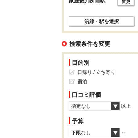
家庭裁判所前駅
変更
沿線・駅を選択
検索条件を変更
目的別
日帰り / 立ち寄り
宿泊
口コミ評価
指定なし
以上
予算
下限なし
～