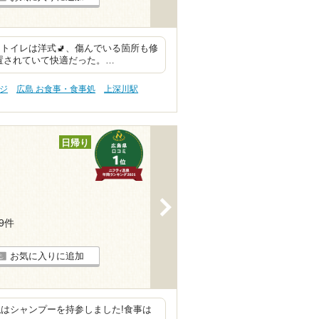
トイレは洋式🚽、傷んでいる箇所も修
設置されていて快適だった。…
ジ
広島 お食事・食事処
上深川駅
日帰り
>
19件
お気に入りに追加
はシャンプーを持参しました!食事は