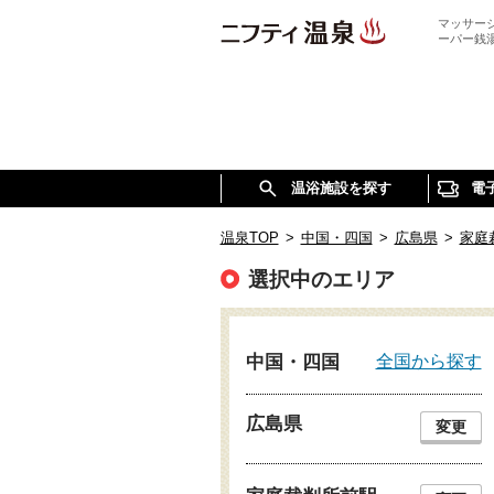
マッサー
ーパー銭
温浴施設を探す
電
温泉TOP
>
中国・四国
>
広島県
>
家庭
選択中のエリア
全国から探す
中国・四国
広島県
変更