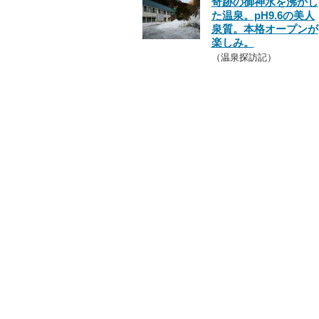
奇跡の御神水を沸かし
た温泉。pH9.6の美人
泉質。本格オープンが
楽しみ。
（温泉探訪記）