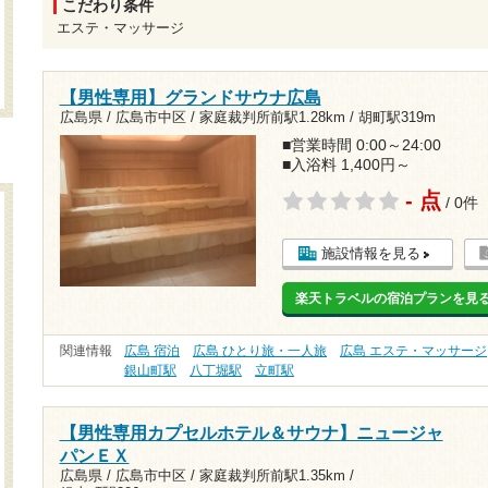
こだわり条件
エステ・マッサージ
【男性専用】グランドサウナ広島
広島県 / 広島市中区 /
家庭裁判所前駅1.28km
/
胡町駅319m
■営業時間 0:00～24:00
■入浴料 1,400円～
- 点
/ 0件
施設情報を見る
楽天トラベルの宿泊プランを見
関連情報
広島 宿泊
広島 ひとり旅・一人旅
広島 エステ・マッサージ
銀山町駅
八丁堀駅
立町駅
【男性専用カプセルホテル＆サウナ】ニュージャ
パンＥＸ
広島県 / 広島市中区 /
家庭裁判所前駅1.35km
/