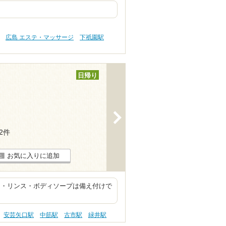
広島 エステ・マッサージ
下祇園駅
日帰り
>
12件
お気に入りに追加
ー・リンス・ボディソープは備え付けで
安芸矢口駅
中筋駅
古市駅
緑井駅