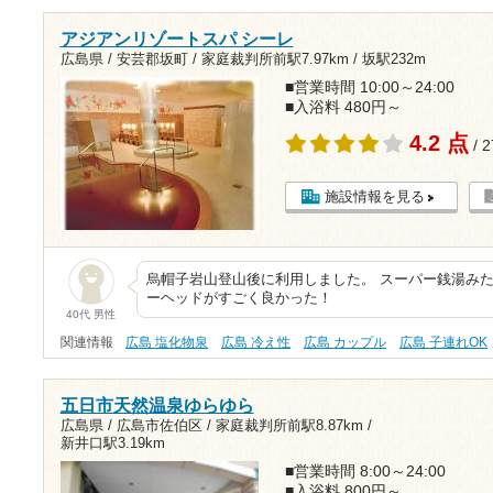
アジアンリゾートスパ シーレ
広島県 / 安芸郡坂町 /
家庭裁判所前駅7.97km
/
坂駅232m
■営業時間 10:00～24:00
■入浴料 480円～
4.2 点
/ 
施設情報を見る
烏帽子岩山登山後に利用しました。 スーパー銭湯みた
ーヘッドがすごく良かった！
40代 男性
関連情報
広島 塩化物泉
広島 冷え性
広島 カップル
広島 子連れOK
五日市天然温泉ゆらゆら
広島県 / 広島市佐伯区 /
家庭裁判所前駅8.87km
/
新井口駅3.19km
■営業時間 8:00～24:00
■入浴料 800円～