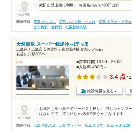
武田山登山後に利用。 お風呂のみで480円は🉐
40代 男性
関連情報
広島 カップル
広島 ひとり旅・一人旅
広島 女子旅・女子会
古市橋駅
西原駅
祇園新橋北駅
天然温泉 スーパー銭湯ゆ～ぽっぽ
広島県 / 広島市安佐北区 /
家庭裁判所前駅6.54km
/
安芸矢口駅805m
■営業時間 10:00～25:00
■入浴料 480円～
3.4 点
/ 
施設情報を見る
お風呂も良い具合でサービスも良し。 但しシャンプ
はないので、持ち込むか現地で買うかになります。
40代 男性
関連情報
広島 美肌の湯
広島 アトピー
広島 冷え性
広島 子連れOK