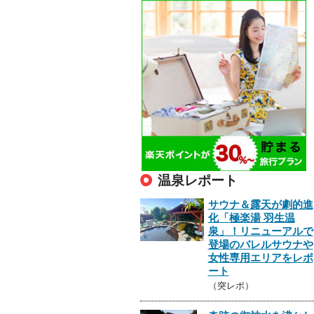
温泉レポート
サウナ＆露天が劇的進
化「極楽湯 羽生温
泉」！リニューアルで
登場のバレルサウナや
女性専用エリアをレポ
ート
（突レポ）