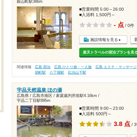
銀山町駅386m
■営業時間 5:00～26:00
■入浴料 1,500円～
- 点
/ 0件
施設情報を見る
楽天トラベルの宿泊プランを見
関連情報
広島 宿泊
広島 ひとり旅・一人旅
広島 エステ・マッサージ
胡町駅
八丁堀駅
比治山下駅
宇品天然温泉 ほの湯
広島県 / 広島市南区 /
家庭裁判所前駅4.16km
/
宇品二丁目駅895m
■営業時間 9:00～23:00
■入浴料 500円～
3.8 点
/ 