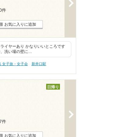
>
20件
お気に入りに追加
ライヤーあり かなりいいところです
で、洗い場の壁に…
島 女子旅・女子会
新井口駅
日帰り
>
17件
お気に入りに追加