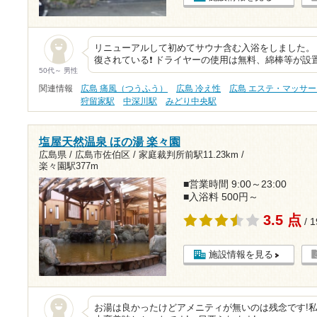
リニューアルして初めてサウナ含む入浴をしました。 
復されている❗️ ドライヤーの使用は無料、綿棒等が
50代～ 男性
関連情報
広島 痛風（つうふう）
広島 冷え性
広島 エステ・マッサー
狩留家駅
中深川駅
みどり中央駅
塩屋天然温泉 ほの湯 楽々園
広島県 / 広島市佐伯区 /
家庭裁判所前駅11.23km
/
楽々園駅377m
■営業時間 9:00～23:00
■入浴料 500円～
3.5 点
/ 
施設情報を見る
お湯は良かったけどアメニティが無いのは残念です!私