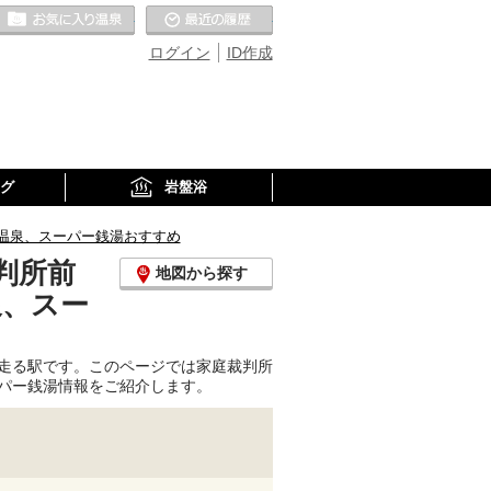
お気に入りの温泉
最近の履歴
ログイン
ID作成
グ
岩盤浴
温泉、スーパー銭湯おすすめ
判所前
地図から探す
泉、スー
走る駅です。このページでは家庭裁判所
パー銭湯情報をご紹介します。