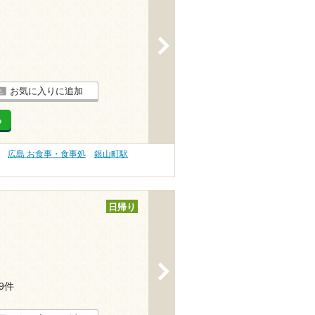
>
お気に入りに追加
る
広島 お食事・食事処
銀山町駅
日帰り
>
39件