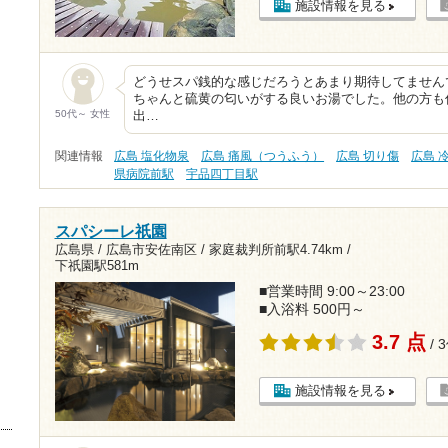
施設情報を見る
どうせスパ銭的な感じだろうとあまり期待してません
ちゃんと硫黄の匂いがする良いお湯でした。他の方も
50代～ 女性
出…
関連情報
広島 塩化物泉
広島 痛風（つうふう）
広島 切り傷
広島 
県病院前駅
宇品四丁目駅
スパシーレ祇園
広島県 / 広島市安佐南区 /
家庭裁判所前駅4.74km
/
下祇園駅581m
■営業時間 9:00～23:00
■入浴料 500円～
3.7 点
/ 
施設情報を見る