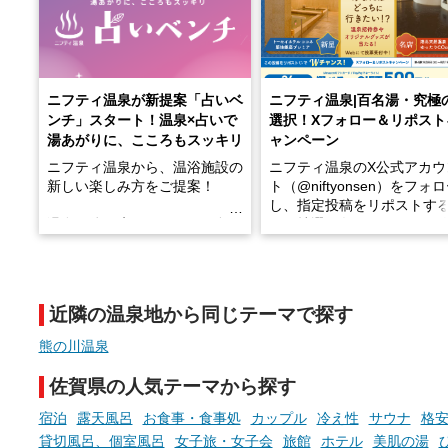
ニフティ温泉が新提案「占いベ
ニフティ温泉|百名湯・究極
ンチ」スタート！温泉×占いで
選択！Xフォロー＆リポスト
湯あがりに、こころもスッキリ
ャンペーン
ニフティ温泉から、温浴施設の
ニフティ温泉のX公式アカウ
新しい楽しみ方をご提案！
ト（@niftyonsen）をフォ
し、指定投稿をリポストす
温泉で体を癒したあとに、占い
と、抽選で各回26（ふろ）
でこころもスッキリ──そんな
様（合計260名様）に選べる
新体験が楽しめる「占いベン
GIFT500円分をプレゼント
チ」を展開中♨
たします。
近隣の温泉地から同じテーマで探す
手相やタロットなど気軽に楽し
める占いで、“ととのう”おふろ
熊の川温泉
時間を、もっと特別に。
佐賀県の人気テーマから探す
宿泊
露天風呂
お食事・食事処
カップル
冷え性
サウナ
格安
貸切風呂、個室風呂
女子旅・女子会
旅館
ホテル
美肌の湯