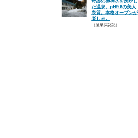
奇跡の御神水を沸かし
た温泉。pH9.6の美人
泉質。本格オープンが
楽しみ。
（温泉探訪記）