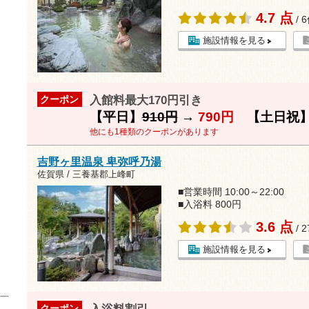
4.7 点
/ 
施設情報を見る
入館料最大170円引き
クーポン
【平日】
910円
→
790円
【土日祝
他にも1種類のクーポンがあります
吉野ヶ里温泉 卑弥呼乃湯
佐賀県 / 三養基郡上峰町
■営業時間 10:00～22:00
■入浴料 800円
3.6 点
/ 
施設情報を見る
クーポン