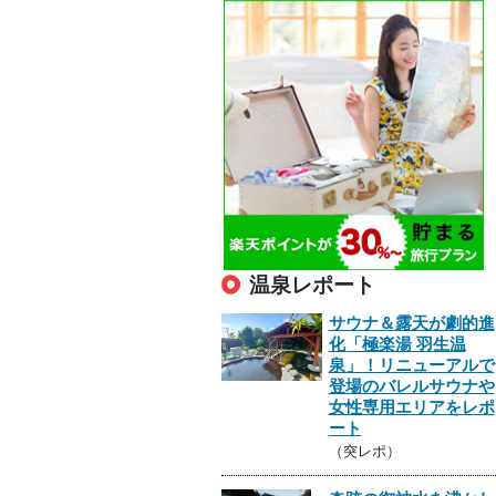
温泉レポート
サウナ＆露天が劇的進
化「極楽湯 羽生温
泉」！リニューアルで
登場のバレルサウナや
女性専用エリアをレポ
ート
（突レポ）