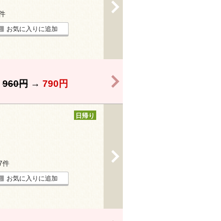
>
6件
お気に入りに追加
>
】
960円
→
790円
日帰り
>
27件
お気に入りに追加