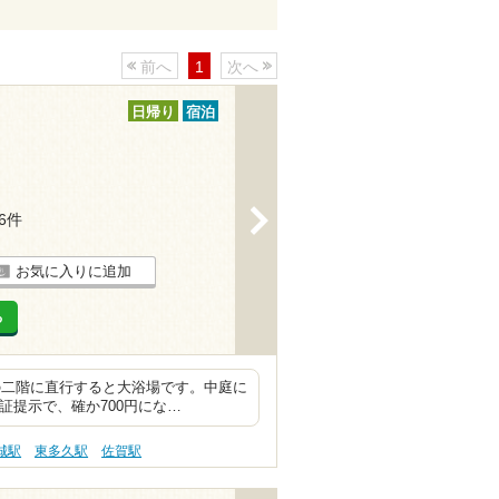
前へ
1
次へ
日帰り
宿泊
>
16件
お気に入りに追加
る
の二階に直行すると大浴場です。中庭に
証提示で、確か700円にな…
城駅
東多久駅
佐賀駅