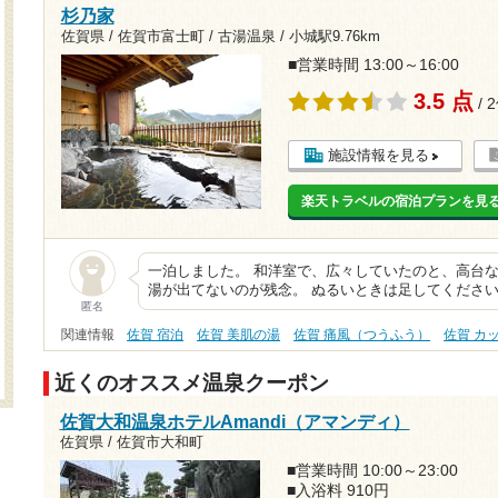
杉乃家
佐賀県 / 佐賀市富士町 / 古湯温泉 /
小城駅9.76km
■営業時間 13:00～16:00
3.5 点
/ 
施設情報を見る
楽天トラベルの宿泊プランを見
一泊しました。 和洋室で、広々していたのと、高台な
湯が出てないのが残念。 ぬるいときは足してくださ
匿名
関連情報
佐賀 宿泊
佐賀 美肌の湯
佐賀 痛風（つうふう）
佐賀 カ
近くのオススメ温泉クーポン
佐賀大和温泉ホテルAmandi（アマンディ）
佐賀県 / 佐賀市大和町
■営業時間 10:00～23:00
■入浴料 910円