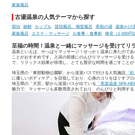
家族風呂
古湯温泉の人気テーマから探す
宿泊
旅館
カップル
貸切風呂、個室風呂
美肌の湯
源泉かけ
家族風呂
エステ・マッサージ
お食事・食事処
格安（1,000
至福の時間！温泉と一緒にマッサージを受けてリ
温泉といえば、やっぱりマッサージ！せっかく温泉に来たのであ
ことがおすすめです。入浴の前後にのんびりマッサージを受ける
で、リラックス効果が倍増し、とても贅沢な時間を過ごすことが
埼玉県の「東部動物公園駅」から送迎バスで行ける人気施設
「杉
に優しいボディケア」を目指しており、心身のコリをほぐすプロ
埼玉県の「大宮」駅から送迎バスが出ている
「美楽温泉 SPA-HE
魅力で、マッサージも多数用意されており、のんびりと利用する