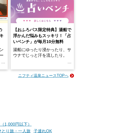
の
【おふろパス限定特典】湯船で
キ
浮かんだ悩みもスッキリ！「占
いベンチ」が毎月10分無料
ン
湯船にゆったり浸かったり、サ
ロー
ウナでじっと汗を流したり。
る
名
e-
ニフティ温泉ニュースTOPへ
い
そんな「一人でぼんやり過ごす
時間」、ふだん後回しにしてい
た「これからのこと」や「ちょ
っとした悩み」が、頭に浮かん
でくることはありませんか？
お風呂でリラックスしているか
（1,000円以下）
らこそ向き合える、大切な自分
ひとり旅・一人旅
子連れOK