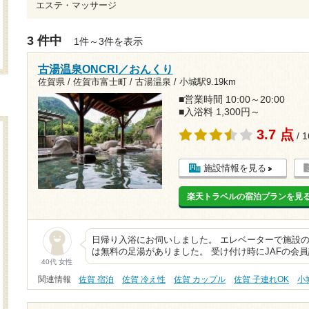
エステ・マッサージ
3 件中
1件～3件を表示
古湯温泉ONCRI／おんくり
佐賀県 / 佐賀市富士町 / 古湯温泉 /
小城駅9.19km
■営業時間 10:00～20:00
■入浴料 1,300円～
3.7 点
/ 
施設情報を見る
楽天トラベルの宿泊プランを見
日帰り入浴にお伺いしました。 エレベーターで施設
は無料の足湯がありました。 受け付け時にJAFの会員
40代 女性
関連情報
佐賀 宿泊
佐賀 冷え性
佐賀 カップル
佐賀 子連れOK
小