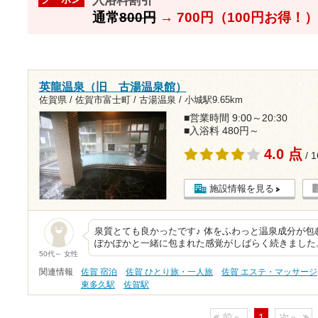
入浴料割引
通常
800円
→
700円（100円お得！）
英龍温泉（旧 古湯温泉館）
佐賀県 / 佐賀市富士町 / 古湯温泉 /
小城駅9.65km
■営業時間 9:00～20:30
■入浴料 480円～
4.0 点
/ 
施設情報を見る
泉質とても良かったです♪ 体をふわっと温泉成分が包
ぽかぽかと一緒に包まれた感覚がしばらく続きました
50代～ 女性
関連情報
佐賀 宿泊
佐賀 ひとり旅・一人旅
佐賀 エステ・マッサージ
東多久駅
佐賀駅
前へ
1
次へ