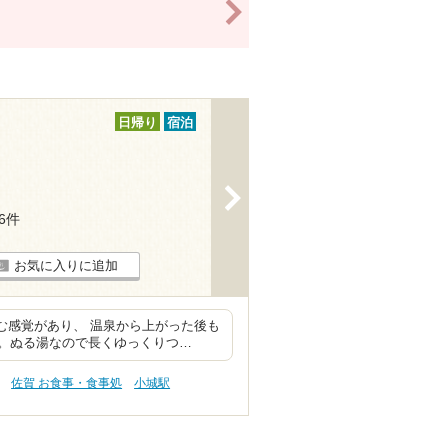
>
日帰り
宿泊
>
16件
お気に入りに追加
む感覚があり、 温泉から上がった後も
。ぬる湯なので長くゆっくりつ…
佐賀 お食事・食事処
小城駅