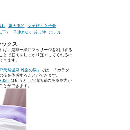
の本音。
そんな心のつぶやきを、湯あが
りの温まった心のまま相談でき
たら素敵ですよね。
流し
露天風呂
女子旅・女子会
円以下）
子連れOK
冷え性
ホテル
ラックス
ニフティ温泉の「占いベンチ」
れば、是非一緒にマッサージを利用する
は、そんなあなたの心のつぶや
ことで筋肉をしっかりほぐしてくれるの
きをプロの占い師に相談するこ
できます。
とができるサービスです。
戸天然温泉 雅楽の湯」
では、「カラダ
の技を体感することができます。
RBS」
は広々とした清潔感のある館内が
おふろパス会員様なら、この特
ことができます。
別なひとときを「毎月10分無
料」でご利用いただけます。
お湯で体がほぐれたら、次は占
い師さんとお話しして、心もほ
ぐしてみませんか？