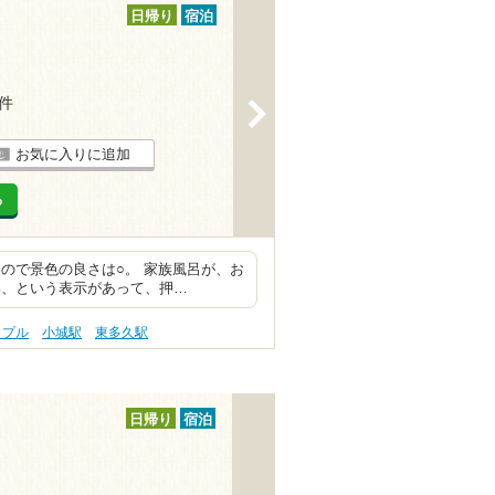
日帰り
宿泊
2件
>
お気に入りに追加
る
ので景色の良さは○。 家族風呂が、お
い、という表示があって、押…
ップル
小城駅
東多久駅
日帰り
宿泊