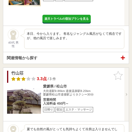
楽天トラベルの宿泊プランを見る
本日、今から入ります。 有名なジャングル風呂がなくて残念です
が、他の風呂で楽しみます。
40代 男
性
関連情報から探す
竹山荘
お気に入
りに追加
3.3点
/ 3 件
愛媛県 / 松山市
大街道駅9.86km
道後温泉駅8.20km
愛媛県松山市道後駅よりタクシー30分
営業時間
入浴料金 450円～
日帰り
宿泊
エステ・マッサージ
夏でも自然の風がとっても気持ちよくて冷房は入りませんでし