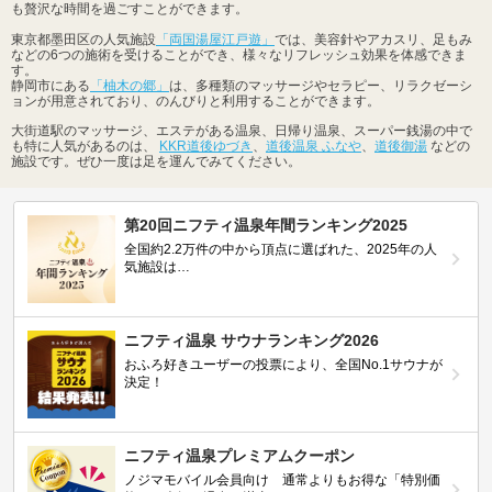
も贅沢な時間を過ごすことができます。
東京都墨田区の人気施設
「両国湯屋江戸遊」
では、美容針やアカスリ、足もみ
などの6つの施術を受けることができ、様々なリフレッシュ効果を体感できま
す。
静岡市にある
「柚木の郷」
は、多種類のマッサージやセラピー、リラクゼーシ
ョンが用意されており、のんびりと利用することができます。
大街道駅のマッサージ、エステがある温泉、日帰り温泉、スーパー銭湯の中で
も特に人気があるのは、
KKR道後ゆづき
、
道後温泉 ふなや
、
道後御湯
などの
施設です。ぜひ一度は足を運んでみてください。
第20回ニフティ温泉年間ランキング2025
全国約2.2万件の中から頂点に選ばれた、2025年の人
気施設は…
ニフティ温泉 サウナランキング2026
おふろ好きユーザーの投票により、全国No.1サウナが
決定！
ニフティ温泉プレミアムクーポン
ノジマモバイル会員向け 通常よりもお得な「特別価