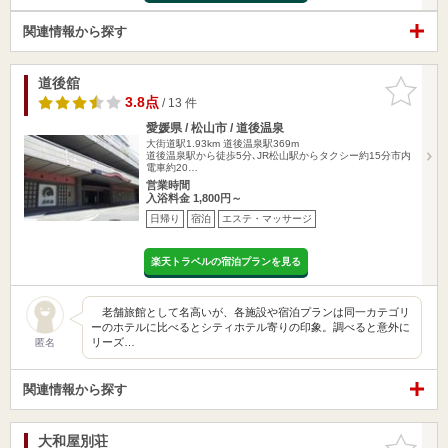
関連情報から探す
道後舘
お気に入
りに追加
3.8点
/ 13 件
愛媛県 / 松山市 / 道後温泉
大街道駅1.93km
道後温泉駅369m
道後温泉駅から徒歩5分､JR松山駅からタクシー約15分市内
電車約20…
営業時間
入浴料金 1,800円～
日帰り
宿泊
エステ・マッサージ
楽天トラベルの宿泊プランを見る
老舗旅館として名高いが、各施設や宿泊プランは同一カテゴリ
ーのホテルに比べるとシティホテル寄りの印象。調べると意外に
リーズ…
匿名
関連情報から探す
大和屋別荘
お気に入