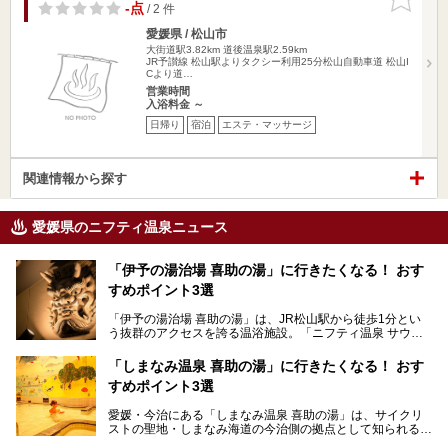
りに追加
-点
/ 2 件
愛媛県 / 松山市
大街道駅3.82km
道後温泉駅2.59km
JR予讃線 松山駅よりタクシー利用25分松山自動車道 松山I
Cより道…
営業時間
入浴料金 ～
日帰り
宿泊
エステ・マッサージ
関連情報から探す
愛媛県のニフティ温泉ニュース
「伊予の湯治場 喜助の湯」に行きたくなる！ おす
すめポイント3選
「伊予の湯治場 喜助の湯」は、JR松山駅から徒歩1分とい
う抜群のアクセスを誇る温浴施設。「ニフティ温泉 サウナ
ランキング」で2年連続1位を獲得し、全国から多くのサウ
ナーが訪れる人気スポットです。天然温泉・サウナ・岩盤
「しまなみ温泉 喜助の湯」に行きたくなる！ おす
浴・食事・宿泊まで“癒しのすべて”がそろう人気施設の中で
すめポイント3選
も、特におすすめしたい3つのポイントについて厳選してお
届けします。読めばきっと、行きたくなること間違いなし！
愛媛・今治にある「しまなみ温泉 喜助の湯」は、サイクリ
ストの聖地・しまなみ海道の今治側の拠点として知られる人
気の温泉施設。「日本一サイクリストが集まる温泉」とも呼