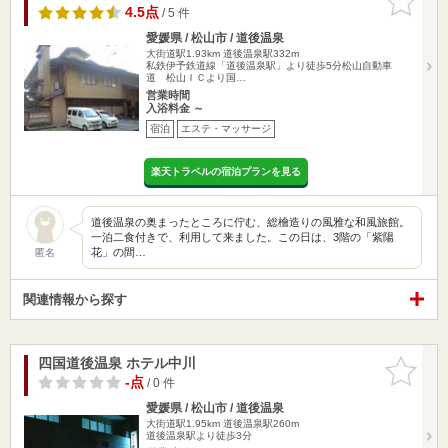
りに追加
4.5点
/ 5 件
愛媛県 / 松山市 / 道後温泉
大街道駅1.93km
道後温泉駅332m
私鉄伊予鉄道線「道後温泉駅」より徒歩5分松山自動車
道 松山ＩＣより国…
営業時間
入浴料金 ～
宿泊
エステ・マッサージ
楽天トラベルの宿泊プランを見る
道後温泉の奥まったところに佇む、総檜造りの風雅な和風旅館。
一泊二食付きで、利用して来ました。この日は、3階の「紫陽
花」の間…
匿名
関連情報から探す
四国道後温泉 ホテル中川
お気に入
りに追加
-点
/ 0 件
愛媛県 / 松山市 / 道後温泉
大街道駅1.95km
道後温泉駅260m
道後温泉駅より徒歩3分