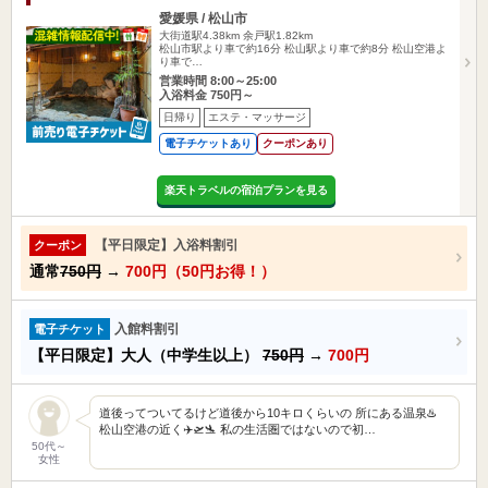
愛媛県 / 松山市
大街道駅4.38km
余戸駅1.82km
松山市駅より車で約16分 松山駅より車で約8分 松山空港よ
り車で…
営業時間 8:00～25:00
入浴料金 750円～
日帰り
エステ・マッサージ
電子チケットあり
クーポンあり
楽天トラベルの宿泊プランを見る
【平日限定】入浴料割引
クーポン
通常
750円
→
700円（50円お得！）
入館料割引
電子チケット
【平日限定】大人（中学生以上）
750円
→
700円
道後ってついてるけど道後から10キロくらいの 所にある温泉♨️
松山空港の近く✈️🛫🛬 私の生活圏ではないので初…
50代～
女性