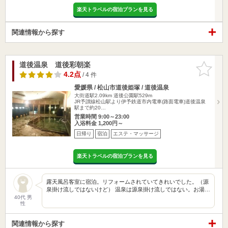
楽天トラベルの宿泊プランを見る
関連情報から探す
道後温泉 道後彩朝楽
お気に入
りに追加
4.2点
/ 4 件
愛媛県 / 松山市道後姫塚 / 道後温泉
大街道駅2.09km
道後公園駅529m
JR予讃線松山駅より伊予鉄道市内電車(路面電車)道後温泉
駅まで約20…
営業時間 9:00～23:00
入浴料金 1,200円～
日帰り
宿泊
エステ・マッサージ
楽天トラベルの宿泊プランを見る
露天風呂客室に宿泊。リフォームされていてきれいでした。（源
泉掛け流しではないけど） 温泉は源泉掛け流しではない。お湯…
40代 男
性
関連情報から探す