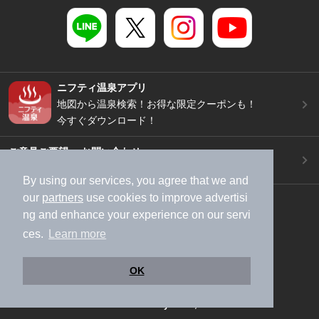
ニフティ温泉アプリ
地図から温泉検索！お得な限定クーポンも！
今すぐダウンロード！
ご意見ご要望 ・お問い合わせ
施設データの新規追加や修正依頼もこちらから
By using our services, you agree that we and
our
partners
use cookies to improve advertisi
スマートフォン
/
PC
ng and enhance your experience on our servi
加盟店募集（資料請求）
広告出稿のご案内
ces.
Learn more
利用規約
ライフスタイルMEMBERS+規約
特定商取引法に基づく表記
ヘルプ
採用情報
OK
運営会社
個人情報保護ポリシー
©NIFTY Lifestyle Co., Ltd.