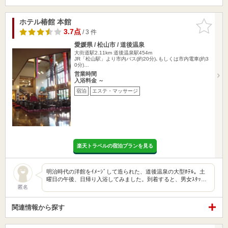
ホテル椿館 本館
お気に入
りに追加
3.7点
/ 3 件
愛媛県 / 松山市 / 道後温泉
大街道駅2.11km
道後温泉駅454m
JR「松山駅」より市内バス(約20分)､もしくは市内電車(約3
0分)…
営業時間
入浴料金 ～
宿泊
エステ・マッサージ
楽天トラベルの宿泊プランを見る
明治時代の洋館をｲﾒｰｼﾞして造られた、道後温泉の大型ﾎﾃﾙ。土
曜日の午後、日帰り入浴してみました。到着すると、男女ｽﾀｯ…
匿名
関連情報から探す