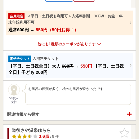
＜平日・土日祝も利用可＞入浴料割引 ※GW・お盆・年
会員限定
末年始利用不可
通常
600円
→
550円（50円お得！）
他にも1種類のクーポンがあります
入浴料チケット
電子チケット
【平日、土日祝全日】大人
600円
→
550円
【平日、土日祝
全日】子ども
200円
お風呂の種類が多く、檜のお風呂が良かったです。
50代～
女性
関連情報から探す
道後さや温泉ゆらら
お気に入
りに追加
3.6点
/ 9 件