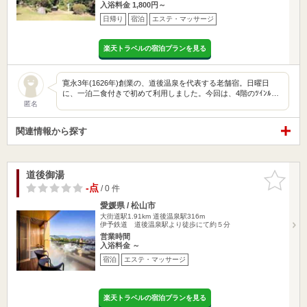
入浴料金 1,800円～
日帰り
宿泊
エステ・マッサージ
楽天トラベルの宿泊プランを見る
寛永3年(1626年)創業の、道後温泉を代表する老舗宿。日曜日
に、一泊二食付きで初めて利用しました。今回は、4階のﾂｲﾝﾙ…
匿名
関連情報から探す
道後御湯
お気に入
りに追加
-点
/ 0 件
愛媛県 / 松山市
大街道駅1.91km
道後温泉駅316m
伊予鉄道 道後温泉駅より徒歩にて約５分
営業時間
入浴料金 ～
宿泊
エステ・マッサージ
楽天トラベルの宿泊プランを見る