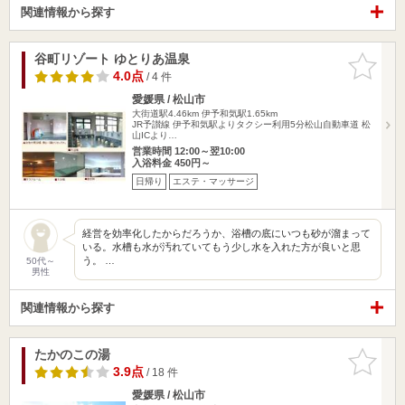
関連情報から探す
谷町リゾート ゆとりあ温泉
お気に入
りに追加
4.0点
/ 4 件
愛媛県 / 松山市
大街道駅4.46km
伊予和気駅1.65km
JR予讃線 伊予和気駅よりタクシー利用5分松山自動車道 松
山ICより…
営業時間 12:00～翌10:00
入浴料金 450円～
日帰り
エステ・マッサージ
経営を効率化したからだろうか、浴槽の底にいつも砂が溜まって
いる。水槽も水が汚れていてもう少し水を入れた方が良いと思
う。 …
50代～
男性
関連情報から探す
たかのこの湯
お気に入
りに追加
3.9点
/ 18 件
愛媛県 / 松山市