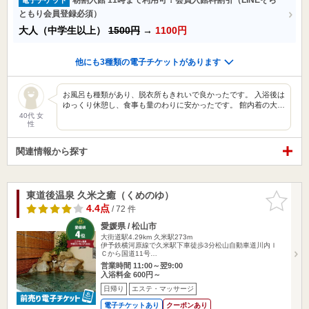
ともり会員登録必須）
大人（中学生以上）
1500円
→
1100円
他にも3種類の電子チケットがあります
お風呂も種類があり、脱衣所もきれいで良かったです。 入浴後は
ゆっくり休憩し、食事も量のわりに安かったです。 館内着の大…
40代 女
性
関連情報から探す
東道後温泉 久米之癒（くめのゆ）
お気に入
りに追加
4.4点
/ 72 件
愛媛県 / 松山市
大街道駅4.29km
久米駅273m
伊予鉄横河原線で久米駅下車徒歩3分松山自動車道川内Ｉ
Ｃから国道11号…
営業時間 11:00～翌9:00
入浴料金 600円～
日帰り
エステ・マッサージ
電子チケットあり
クーポンあり