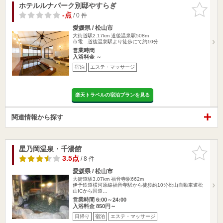
ホテルルナパーク別邸やすらぎ
お気に入
りに追加
-点
/ 0 件
愛媛県 / 松山市
大街道駅2.17km
道後温泉駅508m
市電 道後温泉駅より徒歩にて約10分
営業時間
入浴料金 ～
宿泊
エステ・マッサージ
楽天トラベルの宿泊プランを見る
関連情報から探す
星乃岡温泉・千湯館
お気に入
りに追加
3.5点
/ 8 件
愛媛県 / 松山市
大街道駅3.07km
福音寺駅662m
伊予鉄道横河原線福音寺駅から徒歩約10分松山自動車道松
山ICから国道…
営業時間 6:00～24:00
入浴料金 850円～
日帰り
宿泊
エステ・マッサージ