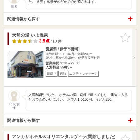
た。 見渡す風景がのどかで心が癒されます。
匿名
関連情報から探す
天然の湯 いよ温泉
お気に入
りに追加
3.5点
/ 10 件
愛媛県 / 伊予市灘町
大街道駅11.13km
郡中港駅233m
JR松山駅から約30分、伊予市役所付近
営業時間 9:30～22:30
入浴料金 550円～
日帰り
宿泊
エステ・マッサージ
入浴500円でした。 ホテルの隣に別棟で建っており、建物に入る
とおでんのいいにおい。 おでん1つ100円。うどん250…
40代 女
性
関連情報から探す
アンカサホテル＆オリエンタルヴィラ(閉館しました)
お気に入