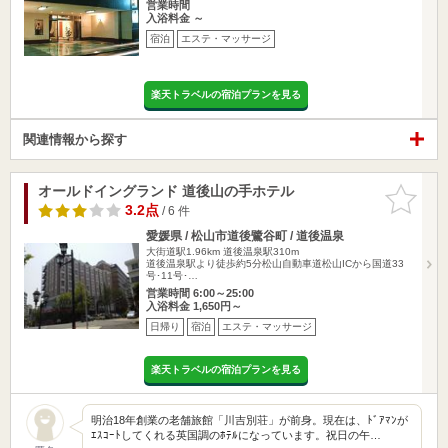
営業時間
入浴料金 ～
宿泊
エステ・マッサージ
楽天トラベルの宿泊プランを見る
関連情報から探す
オールドイングランド 道後山の手ホテル
お気に入
りに追加
3.2点
/ 6 件
愛媛県 / 松山市道後鷺谷町 / 道後温泉
大街道駅1.96km
道後温泉駅310m
道後温泉駅より徒歩約5分松山自動車道松山ICから国道33
号･11号･…
営業時間 6:00～25:00
入浴料金 1,650円～
日帰り
宿泊
エステ・マッサージ
楽天トラベルの宿泊プランを見る
明治18年創業の老舗旅館「川吉別荘」が前身。現在は、ﾄﾞｱﾏﾝが
ｴｽｺｰﾄしてくれる英国調のﾎﾃﾙになっています。祝日の午…