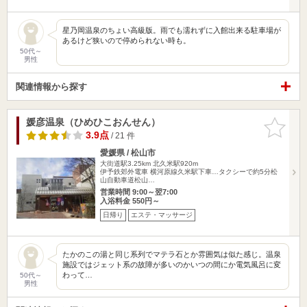
星乃岡温泉のちょい高級版。雨でも濡れずに入館出来る駐車場が
あるけど狭いので停められない時も。
50代～
男性
関連情報から探す
媛彦温泉（ひめひこおんせん）
お気に入
りに追加
3.9点
/ 21 件
愛媛県 / 松山市
大街道駅3.25km
北久米駅920m
伊予鉄郊外電車 横河原線久米駅下車…タクシーで約5分松
山自動車道松山…
営業時間 9:00～翌7:00
入浴料金 550円～
日帰り
エステ・マッサージ
たかのこの湯と同じ系列でマテラ石とか雰囲気は似た感じ。温泉
施設ではジェット系の故障が多いのかいつの間にか電気風呂に変
わって…
50代～
男性