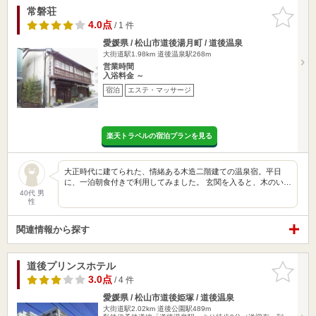
常磐荘
お気に入
りに追加
4.0点
/ 1 件
愛媛県 / 松山市道後湯月町 / 道後温泉
大街道駅1.98km
道後温泉駅268m
営業時間
入浴料金 ～
宿泊
エステ・マッサージ
楽天トラベルの宿泊プランを見る
大正時代に建てられた、情緒ある木造二階建ての温泉宿。平日
に、一泊朝食付きで利用してみました。 玄関を入ると、木のい…
40代 男
性
関連情報から探す
道後プリンスホテル
お気に入
りに追加
3.0点
/ 4 件
愛媛県 / 松山市道後姫塚 / 道後温泉
大街道駅2.02km
道後公園駅489m