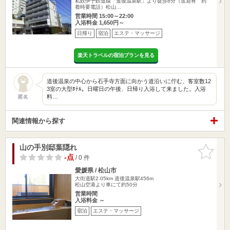
私鉄伊予鉄道線「道後温泉駅」より徒歩8分（送迎有 到
着時要電話）松山…
営業時間 15:00～22:00
入浴料金 1,650円～
日帰り
宿泊
エステ・マッサージ
楽天トラベルの宿泊プランを見る
道後温泉の中心から石手寺方面に向かう道沿いに佇む、客室数12
3室の大型ﾎﾃﾙ。日曜日の午後、日帰り入浴して来ました。入浴
料…
匿名
関連情報から探す
山の手別邸葉隠れ
お気に入
りに追加
-点
/ 0 件
愛媛県 / 松山市
大街道駅2.05km
道後温泉駅456m
松山空港より車にて約50分
営業時間
入浴料金 ～
宿泊
エステ・マッサージ