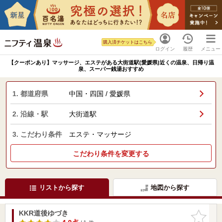
購入済チケットはこちら
ログイン
履歴
メニュー
【クーポンあり】マッサージ、エステがある大街道駅(愛媛県)近くの温泉、日帰り温
泉、スーパー銭湯おすすめ
1. 都道府県
中国・四国 / 愛媛県
2. 沿線・駅
大街道駅
3. こだわり条件
エステ・マッサージ
こだわり条件を変更する
リストから探す
地図から探す
KKR道後ゆづき
お気に入
りに追加