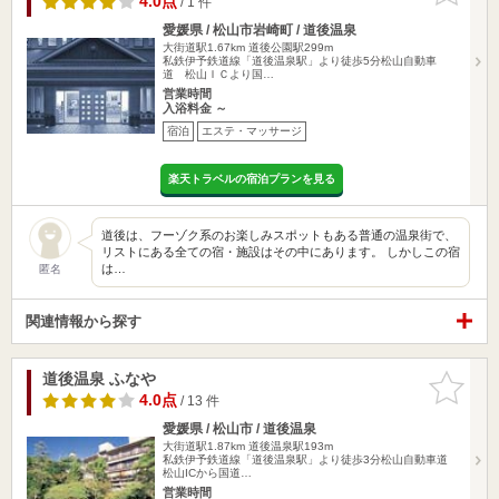
4.0点
/ 1 件
愛媛県 / 松山市岩崎町 / 道後温泉
大街道駅1.67km
道後公園駅299m
私鉄伊予鉄道線「道後温泉駅」より徒歩5分松山自動車
道 松山ＩＣより国…
営業時間
入浴料金 ～
宿泊
エステ・マッサージ
楽天トラベルの宿泊プランを見る
道後は、フーゾク系のお楽しみスポットもある普通の温泉街で、
リストにある全ての宿・施設はその中にあります。 しかしこの宿
は…
匿名
関連情報から探す
道後温泉 ふなや
お気に入
りに追加
4.0点
/ 13 件
愛媛県 / 松山市 / 道後温泉
大街道駅1.87km
道後温泉駅193m
私鉄伊予鉄道線「道後温泉駅」より徒歩3分松山自動車道
松山ICから国道…
営業時間