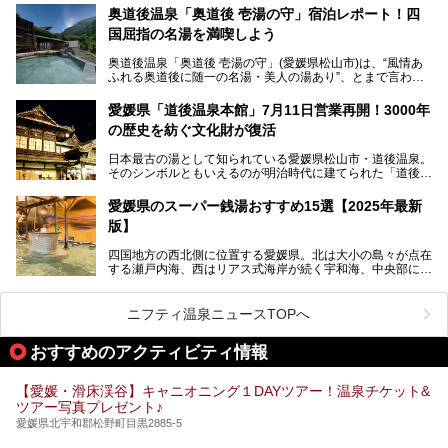
ばれていて、自転車ロッカーや工具、給水サービスなど、旅
奥道後温泉「奥道後 壱湯の守」宿泊レポート！四
人に嬉しい工夫がたっぷり。お風呂は内湯から半露天、サウ
国屈指の名湯を満喫しよう
ナまで種類豊富で広々空間。泉質も温度もバリエーション豊
かで、湯めぐり感覚で楽しめちゃいます。
奥道後温泉「奥道後 壱湯の守」(愛媛県松山市)は、“風情あ
ふれる奥道後に随一の名湯・美人の湯あり”、とまで言われ
る四国屈指の名湯です。最も有名なのが、西日本最大級の大
今回は人気のこの施設の中でも、特におすすめしたい3つの
露天風呂。日々の生活から隔離された非日常感を味わえま
ポイントについて厳選してお届けします。読めばきっと、行
愛媛県「道後温泉本館」7月11日営業再開！3000年
す。
きたくなること間違いなし！
の歴史を紡ぐ文化財が復活
日帰り入浴も可能ですが、宿泊してじっくり楽しむのがベス
日本最古の湯として知られている愛媛県松山市・道後温泉。
ト。今回はニフティ温泉ライターである筆者自ら宿泊し、名
そのシンボルともいえるのが明治時代に建てられた「道後温
物の大露天風呂「翠明の湯」の全浴槽をご紹介。また、パブ
泉本館」です。平成31年1月から約5年半にわたって行って
リックスペース・貸切露天風呂・客室・食事など、多角的に
いた保存修理工事が終わり、いよいよ2024年7月11日から
その魅力をご紹介します！
愛媛県のスーパー銭湯おすすめ15選【2025年最新
全館営業再開となります。
版】
四国地方の西北側に位置する愛媛県。北は大小の島々が点在
する瀬戸内海、西はリアス式海岸が続く宇和海、中央部には
西日本最高峰の石鎚山とその連山に囲まれたバラエティ豊か
な自然と、温暖な気候が魅力の県です。
日本最古の温泉といわれる道後温泉を筆頭に、多くの温泉が
ニフティ温泉ニュースTOPへ
ある愛媛県は、スーパー銭湯も豊富です。中には、中四国地
方を代表する人気の施設も。今回は、愛媛県の誇るスーパー
おすすめのアクティビティ情報
銭湯をピックアップしました。
【愛媛・滑床渓谷】キャニオニング１DAYツアー！温泉チケット&
ツアー写真プレゼント♪
愛媛県北宇和郡松野町目黒2885-5