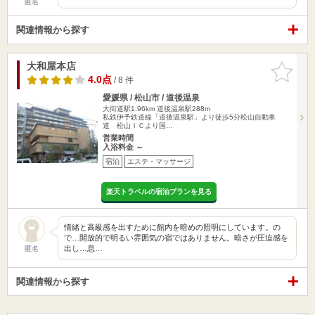
匿名
関連情報から探す
大和屋本店
お気に入
りに追加
4.0点
/ 8 件
愛媛県 / 松山市 / 道後温泉
大街道駅1.96km
道後温泉駅288m
私鉄伊予鉄道線「道後温泉駅」より徒歩5分松山自動車
道 松山ＩＣより国…
営業時間
入浴料金 ～
宿泊
エステ・マッサージ
楽天トラベルの宿泊プランを見る
情緒と高級感を出すために館内を暗めの照明にしています。の
で…開放的で明るい雰囲気の宿ではありません。暗さが圧迫感を
出し…息…
匿名
関連情報から探す