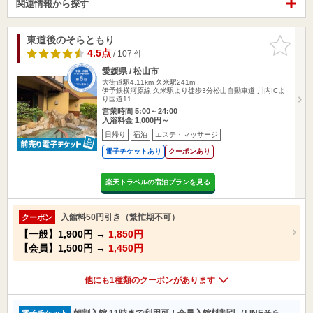
関連情報から探す
東道後のそらともり
お気に入
りに追加
4.5点
/ 107 件
愛媛県 / 松山市
大街道駅4.11km
久米駅241m
伊予鉄横河原線 久米駅より徒歩3分松山自動車道 川内ICよ
り国道11…
営業時間 5:00～24:00
入浴料金 1,000円～
日帰り
宿泊
エステ・マッサージ
電子チケットあり
クーポンあり
楽天トラベルの宿泊プランを見る
入館料50円引き（繁忙期不可）
クーポン
【一般】
1,900円
→
1,850円
【会員】
1,500円
→
1,450円
他にも1種類のクーポンがあります
朝割入館 11時まで利用可！会員入館料割引（LINEそら
電子チケット