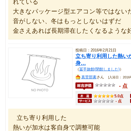
れている
大きなパッケージ型エアコン等ではない
音がしない、冬はもっとしないはずだ
金さえあれば長期滞在したくなるような
投稿日：2016年2月21日
立ち寄り利用した熱い
身…
（
冨手旅館(閉館しました)
）
真苦部素
さん
[入浴日： 2016年
- 点
5.0点
- 点
立ち寄り利用した
熱いが加水は客自身で調整可能