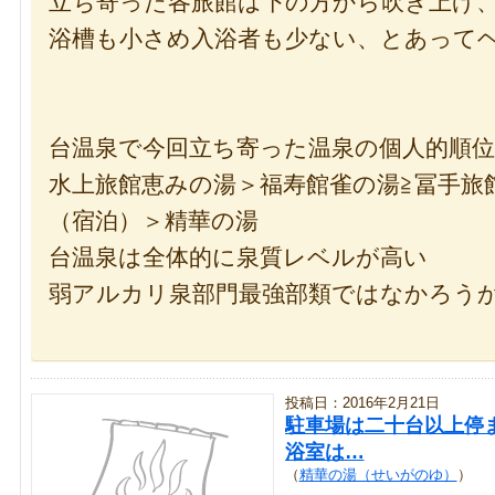
立ち寄った各旅館は下の方から吹き上げ
浴槽も小さめ入浴者も少ない、とあって
台温泉で今回立ち寄った温泉の個人的順
水上旅館恵みの湯＞福寿館雀の湯≧冨手旅
（宿泊）＞精華の湯
台温泉は全体的に泉質レベルが高い
弱アルカリ泉部門最強部類ではなかろう
投稿日：2016年2月21日
駐車場は二十台以上停
浴室は…
（
精華の湯（せいがのゆ）
）