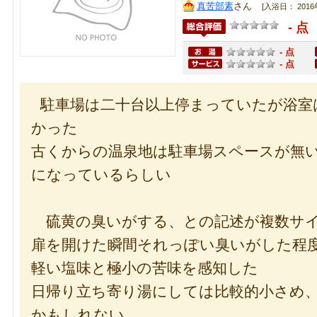
真苦部素
さん
[入浴日： 2016
- 点
- 点
- 点
駐車場は二十台以上停まっていたが浴室
かった
古くからの温泉地は駐車場スペースが無
になっているらしい
硫黄の臭いがする、との記述が複数サ
扉を開けた瞬間それっぽい臭いがした程
軽い塩味と極小の苦味を感知した
日帰り立ち寄り湯にしては比較的小さめ
かもしれない