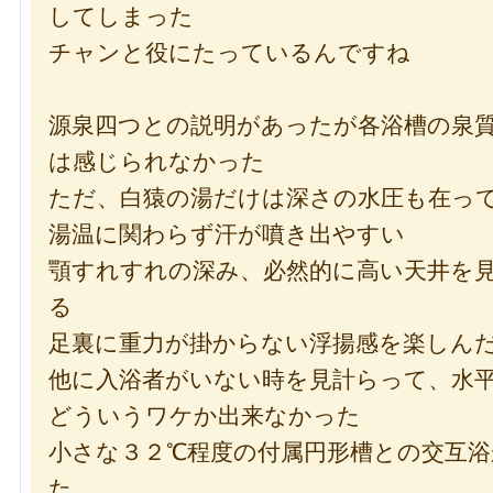
してしまった
チャンと役にたっているんですね
源泉四つとの説明があったが各浴槽の泉
は感じられなかった
ただ、白猿の湯だけは深さの水圧も在っ
湯温に関わらず汗が噴き出やすい
顎すれすれの深み、必然的に高い天井を
る
足裏に重力が掛からない浮揚感を楽しん
他に入浴者がいない時を見計らって、水
どういうワケか出来なかった
小さな３２℃程度の付属円形槽との交互浴
た