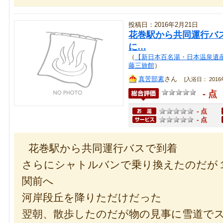
投稿日：2016年2月21日
花巻駅から共同運行バ
に…
（
【新日本百名湯・日本温泉遺
藤三旅館
）
真苦部素
さん
[入浴日： 2016年
- 点
- 点
- 点
花巻駅から共同運行バスで到着
さらにシャトルバンで乗り換えたのだが
関前へ
河岸段丘を降りただけだった
翌朝、散歩したのだが物の見事に雪道で