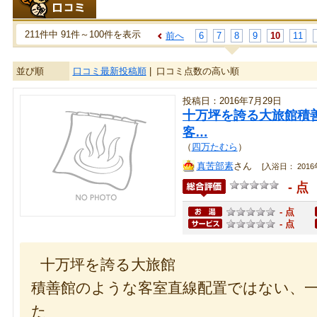
211件中 91件～100件を表示
前へ
6
7
8
9
10
11
並び順
口コミ最新投稿順
|
口コミ点数の高い順
投稿日：2016年7月29日
十万坪を誇る大旅館積
客…
（
四万たむら
）
真苦部素
さん
[入浴日： 2016年
- 点
- 点
- 点
十万坪を誇る大旅館
積善館のような客室直線配置ではない、
た