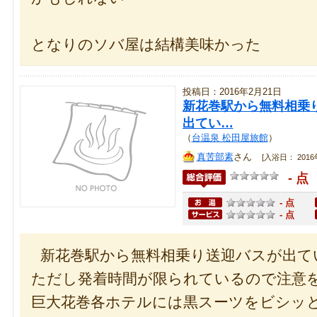
となりのソバ屋は結構美味かった
投稿日：2016年2月21日
新花巻駅から無料相乗
出てい…
（
台温泉 松田屋旅館
）
真苦部素
さん
[入浴日： 2016年
- 点
- 点
- 点
新花巻駅から無料相乗り送迎バスが出て
ただし発着時間が限られているので注意
巨大花巻各ホテルには黒スーツをビシッ