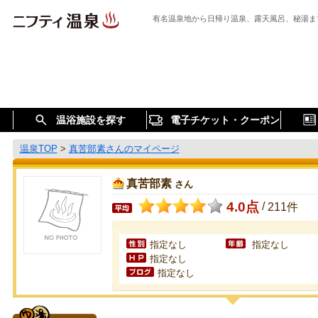
有名温泉地から日帰り温泉、露天風呂、秘湯ま
温浴施設を探す
電子チケット・クーポン
温泉TOP
>
真苦部素さんのマイページ
真苦部素
さん
4.0点
/
211件
指定なし
指定なし
指定なし
指定なし