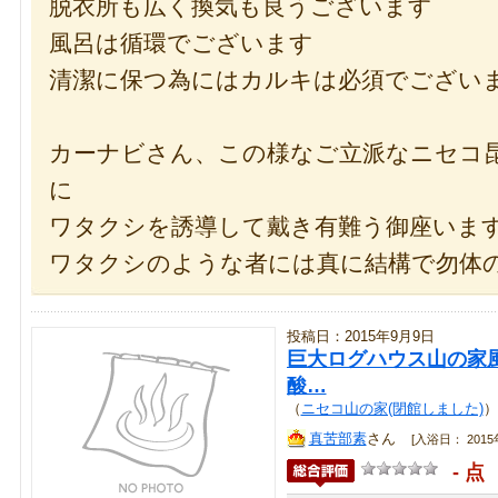
脱衣所も広く換気も良うございます
風呂は循環でございます
清潔に保つ為にはカルキは必須でござい
カーナビさん、この様なご立派なニセコ
に
ワタクシを誘導して戴き有難う御座いま
ワタクシのような者には真に結構で勿体
投稿日：2015年9月9日
巨大ログハウス山の家
酸…
（
ニセコ山の家(閉館しました)
）
真苦部素
さん
[入浴日： 2015年
- 点