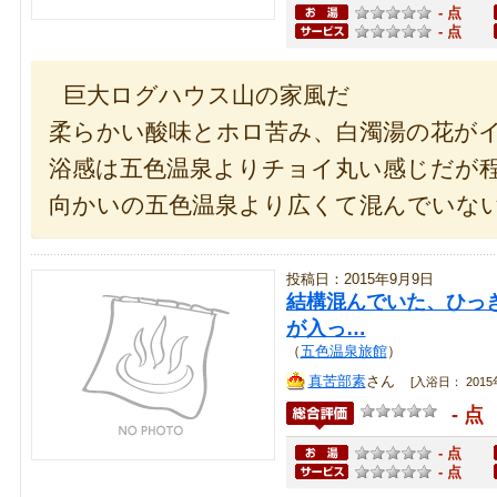
- 点
- 点
巨大ログハウス山の家風だ
柔らかい酸味とホロ苦み、白濁湯の花が
浴感は五色温泉よりチョイ丸い感じだが
向かいの五色温泉より広くて混んでいな
投稿日：2015年9月9日
結構混んでいた、ひっ
が入っ…
（
五色温泉旅館
）
真苦部素
さん
[入浴日： 2015年
- 点
- 点
- 点