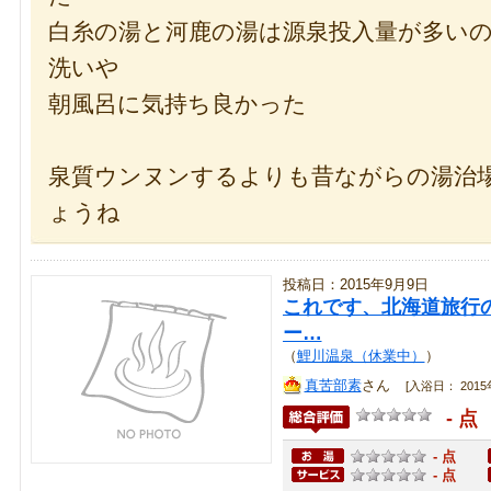
白糸の湯と河鹿の湯は源泉投入量が多い
洗いや
朝風呂に気持ち良かった
泉質ウンヌンするよりも昔ながらの湯治
ょうね
投稿日：2015年9月9日
これです、北海道旅行
ー…
（
鯉川温泉（休業中）
）
真苦部素
さん
[入浴日： 2015年
- 点
- 点
- 点