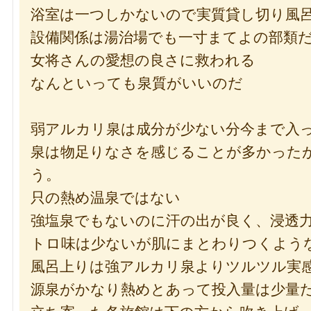
浴室は一つしかないので実質貸し切り風
設備関係は湯治場でも一寸まてよの部類
女将さんの愛想の良さに救われる
なんといっても泉質がいいのだ
弱アルカリ泉は成分が少ない分今まで入
泉は物足りなさを感じることが多かった
う。
只の熱め温泉ではない
強塩泉でもないのに汗の出が良く、浸透
トロ味は少ないが肌にまとわりつくよう
風呂上りは強アルカリ泉よりツルツル実
源泉がかなり熱めとあって投入量は少量