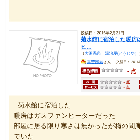
投稿日：2016年2月21日
菊水館に宿泊した暖房
ヒ…
（
大沢温泉 湯治屋(とうじや）
真苦部素
さん
[入浴日： 2016年
- 点
- 点
- 点
菊水館に宿泊した
暖房はガスファンヒーターだった
部屋に居る限り寒さは無かったが梅の間
でいた