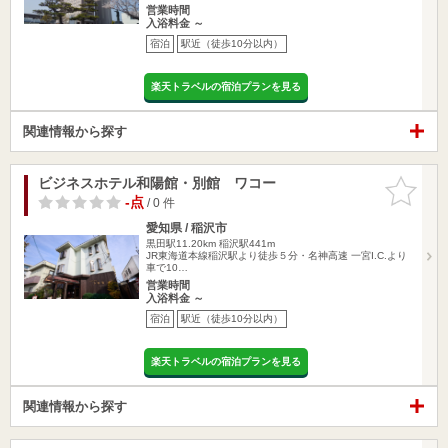
営業時間
入浴料金 ～
宿泊
駅近（徒歩10分以内）
楽天トラベルの宿泊プランを見る
関連情報から探す
ビジネスホテル和陽館・別館 ワコー
お気に入
りに追加
-点
/ 0 件
愛知県 / 稲沢市
黒田駅11.20km
稲沢駅441m
JR東海道本線稲沢駅より徒歩５分・名神高速 一宮I.C.より
車で10…
営業時間
入浴料金 ～
宿泊
駅近（徒歩10分以内）
楽天トラベルの宿泊プランを見る
関連情報から探す