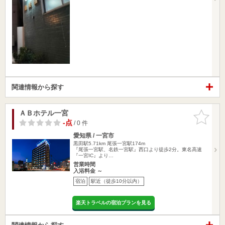
関連情報から探す
ＡＢホテル一宮
お気に入
りに追加
-点
/ 0 件
愛知県 / 一宮市
黒田駅5.71km
尾張一宮駅174m
『尾張一宮駅、名鉄一宮駅』西口より徒歩2分。東名高速
『一宮IC』より…
営業時間
入浴料金 ～
宿泊
駅近（徒歩10分以内）
楽天トラベルの宿泊プランを見る