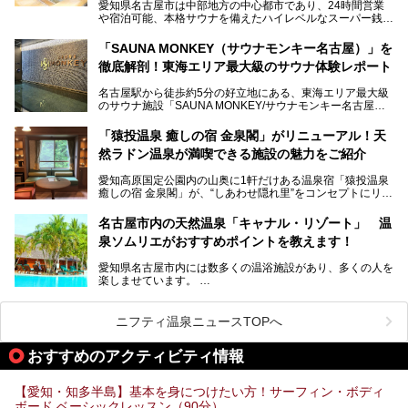
ってきたというだけあって、館内の充実度は想像以上。
愛知県名古屋市は中部地方の中心都市であり、24時間営業
以前の4倍に拡張したという露天エリアや10の浴槽、40人収
や宿泊可能、本格サウナを備えたハイレベルなスーパー銭湯
容の巨大なスタジアムサウナに、岩盤浴やリラクゼーション
が密集する激戦区です。
までまるごと楽しめる施設に生まれ変わりました。
「SAUNA MONKEY（サウナモンキー名古屋）」を
そのため、「日々の仕事の疲れを心身ともにリセットした
今回は、全面リニューアルして新しくなった「スパアクアス
徹底解剖！東海エリア最大級のサウナ体験レポート
い」「休日に時間を忘れて1日中ダラダラ過ごしたい」「コ
湯友楽」に一足早くお邪魔して取材してきました！
スパ良く非日常の極上体験を味わいたい」人向けの施設が多
名古屋駅から徒歩約5分の好立地にある、東海エリア最大級
くある点が魅力です！
のサウナ施設「SAUNA MONKEY/サウナモンキー名古屋」
をご存じですか？
今回は、名古屋市でおすすめのスーパー銭湯を紹介します。
「名古屋駅周辺ってサウナが少ないよね」という声をよく耳
お好みの温泉施設を見つけて楽しんでくださいね。
「猿投温泉 癒しの宿 金泉閣」がリニューアル！天
にするだけあり、アクセスの良さにも胸が高鳴ります。
然ラドン温泉が満喫できる施設の魅力をご紹介
今回は普段は男性専用となっているパブリックサウナが、女
性専用で公開される『レディースデー』が開催されたので、
愛知高原国定公園内の山奥に1軒だけある温泉宿「猿投温泉
さっそく取材してきました！
癒しの宿 金泉閣」が、“しあわせ隠れ里”をコンセプトにリニ
ューアルオープンします。
名古屋市内の天然温泉「キャナル・リゾート」 温
天然ラドン温泉が堪能できるお風呂や、新設・改装された客
泉ソムリエがおすすめポイントを教えます！
室、地元の食材と温泉水で作られたお料理……。
新しくなった「猿投温泉 癒しの宿 金泉閣」の魅力を丸ごと
愛知県名古屋市内には数多くの温浴施設があり、多くの人を
ご紹介します。
楽しませています。
その中でも今回は「キャナル・リゾート」について、温泉ソ
ムリエの目線で紹介していきます！
ニフティ温泉ニュースTOPへ
名古屋市内にはスーパー銭湯や日帰り温泉が多く、「どこに
行こうかな？」と悩んでしまう方も多いと思います。
おすすめのアクティビティ情報
ぜひこの記事を参考にして「キャナル・リゾート」に出かけ
てみるのはいかがでしょうか？
【愛知・知多半島】基本を身につけたい方！サーフィン・ボディ
ボード ベーシックレッスン（90分）