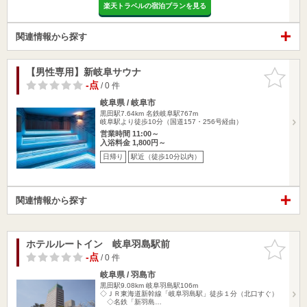
楽天トラベルの宿泊プランを見る
関連情報から探す
【男性専用】新岐阜サウナ
お気に入
りに追加
-点
/ 0 件
岐阜県 / 岐阜市
黒田駅7.64km
名鉄岐阜駅767m
岐阜駅より徒歩10分（国道157・256号経由）
営業時間 11:00～
入浴料金 1,800円～
日帰り
駅近（徒歩10分以内）
関連情報から探す
ホテルルートイン 岐阜羽島駅前
お気に入
りに追加
-点
/ 0 件
岐阜県 / 羽島市
黒田駅9.08km
岐阜羽島駅106m
◇ＪＲ東海道新幹線「岐阜羽島駅」徒歩１分（北口すぐ）
◇名鉄「新羽島…