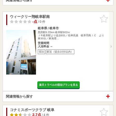
関連情報から探す
ウィークリー翔岐阜駅南
お気に入
りに追加
-点
/ 0 件
岐阜県 / 岐阜市
黒田駅6.35km
岐阜駅602m
ＪＲ岐阜駅より徒歩8分／名神高速 岐阜羽島ＩＣ より
車30分／東海環…
営業時間
入浴料金 ～
宿泊
駅近（徒歩10分以内）
楽天トラベルの宿泊プランを見る
関連情報から探す
コナミスポーツクラブ 岐阜
お気に入
りに追加
2.7点
/ 4 件