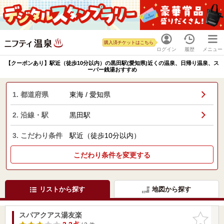
購入済チケットはこちら
ログイン
履歴
メニュー
【クーポンあり】駅近（徒歩10分以内）の黒田駅(愛知県)近くの温泉、日帰り温泉、ス
ーパー銭湯おすすめ
1. 都道府県
東海 / 愛知県
2. 沿線・駅
黒田駅
3. こだわり条件
駅近（徒歩10分以内）
こだわり条件を変更する
リストから探す
地図から探す
スパアクアス湯友楽
お気に入
りに追加