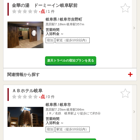
金華の湯 ドーミーイン岐阜駅前
お気に入
りに追加
-点
/ 1 件
岐阜県 / 岐阜市吉野町
黒田駅7.18km
岐阜駅357m
営業時間
入浴料金 ～
宿泊
駅近（徒歩10分以内）
楽天トラベルの宿泊プランを見る
関連情報から探す
ＡＢホテル岐阜
お気に入
りに追加
-点
/ 0 件
岐阜県 / 岐阜市
黒田駅7.25km
岐阜駅396m
ＪＲ／名鉄 岐阜駅より徒歩にて約5分
営業時間
入浴料金 ～
宿泊
駅近（徒歩10分以内）