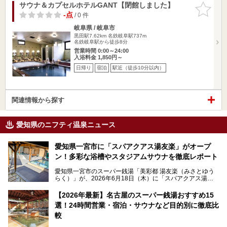
サウナ＆カプセルホテルGANT【閉館しました】
お気に入
りに追加
-点
/ 0 件
岐阜県 / 岐阜市
黒田駅7.62km
名鉄岐阜駅737m
名鉄岐阜駅から徒歩8分
営業時間 0:00～24:00
入浴料金 1,850円～
日帰り
宿泊
駅近（徒歩10分以内）
関連情報から探す
愛知県のニフティ温泉ニュース
愛知県一宮市に「スパアクアス湯友楽」がオープ
ン！多彩な浴槽やスタジアムサウナを徹底レポート
愛知県一宮市のスーパー銭湯「美彩都 湯友楽（みさとゆう
らく）」が、2026年6月18日（木）に「スパアクアス湯友
楽」としてリニューアルオープン！
【2026年最新】名古屋のスーパー銭湯おすすめ15
この地で30年にわたり愛され続けてきた施設だからこそ、
選！24時間営業・宿泊・サウナなど目的別に徹底比
地元住民をはじめオープンを待ちわびている人も多いのでは
ないでしょうか。
較
老朽化した設備の補修を機に、2年前からじっくり構想を練