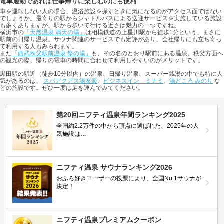
電車通勤であれば仕事帰りに楽しむのにも便利
車を運転しない人の場合、温浴施設を探すときに気になるのがアクセス面ではない
でしょうか。最寄りの駅からシャトルバスによる送迎サービスを実施している施設
も多くありますが、駅から歩いて行ける近さは魅力の一つですね。
横浜市の
「天然温泉 満天の湯」
は相模鉄道の上星川駅から徒歩1分という、まさに
駅前の日帰り温泉。サウナ関連のサービスでも定評があり、会社帰りにも立ち寄っ
て利用する人もみられます。
また
「西武秩父駅前温泉 祭の湯」
も、その名のとおり駅前にある温泉。秩父方面へ
の観光の際、帰りの電車の時間に合わせて利用しやすいのがメリットです。
黒田駅の駅近（徒歩10分以内）の温泉、日帰り温泉、スーパー銭湯の中でも特に人
気があるのは、
スパアクアス湯友楽
、
ビジネスイン ミナミ
、
湯どころ みのり
な
どの施設です。ぜひ一度は足を運んでみてください。
第20回ニフティ温泉年間ランキング2025
全国約2.2万件の中から頂点に選ばれた、2025年の人
気施設は…
ニフティ温泉 サウナランキング2026
おふろ好きユーザーの投票により、全国No.1サウナが
決定！
ニフティ温泉プレミアムクーポン