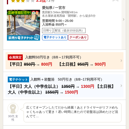
3.3点
/ 3 件
愛知県 / 一宮市
黒田駅3.54km
開明駅481m
名古屋鉄道尾西線「開明駅」から徒歩5分
営業時間 9:00～25:00
入浴料金 850円～
日帰り
駅近（徒歩10分以内）
電子チケットあり
クーポンあり
入館料50円引き（8/8～17利用不可）
会員限定
【平日】
850円
→
800円
【土日祝】
950円
→
900円
入館料＋岩盤浴 50円引き（8/8~17利用不可）
電子チケット
【平日】大人（中学生以上）
1350円
→
1300円
【土日祝】
大人（中学生以上）
1550円
→
1500円
広くてオープンしたてだから綺麗！あとドライヤーがリファめち
ゃくちゃあって驚き！遅い時間に来たので岩盤浴は諦めたけど混
んでて…
30代 女
性