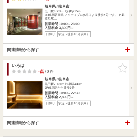
岐阜県 / 岐阜市
黒田駅6.93km
岐阜駅154m
JR岐阜駅直結 アクティブG改札口より徒歩5分です。 名鉄
岐阜駅…
営業時間 10:00～23:00
入浴料金 3,300円～
日帰り
駅近（徒歩10分以内）
関連情報から探す
いろは
お気に入
りに追加
-点
/ 0 件
岐阜県 / 岐阜市
黒田駅7.13km
岐阜駅433m
JR岐阜駅から徒歩5分
営業時間 10:00～22:30
入浴料金 2,800円～
日帰り
駅近（徒歩10分以内）
関連情報から探す