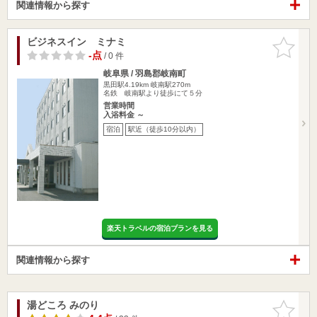
関連情報から探す
ビジネスイン ミナミ
お気に入
りに追加
-点
/ 0 件
岐阜県 / 羽島郡岐南町
黒田駅4.19km
岐南駅270m
名鉄 岐南駅より徒歩にて５分
営業時間
入浴料金 ～
宿泊
駅近（徒歩10分以内）
楽天トラベルの宿泊プランを見る
関連情報から探す
湯どころ みのり
お気に入
りに追加