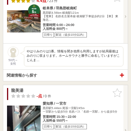
4.4点
/ 23 件
岐阜県 / 羽島郡岐南町
黒田駅4.56km
岐南駅121m
【電車】 名鉄名古屋本線 岐南駅下車徒歩約2分 【車】 東
海北…
営業時間 6:00～24:00
入浴料金 800円～
日帰り
駅近（徒歩10分以内）
やはりみのりは1番。情報を聞き他県も利用しますが結局最後は
みのりに収まります。ホームサウナと勝手に命名していますがこ
じんま…
50代～
女性
関連情報から探す
龍美湯
お気に入
りに追加
-点
/ 0 件
愛知県 / 一宮市
黒田駅5.44km
尾張一宮駅245m
一宮駅から徒歩5分 名鉄バス「名鉄一宮駅」から徒歩5分
営業時間 15:30～22:00
入浴料金 550円～
日帰り
駅近（徒歩10分以内）