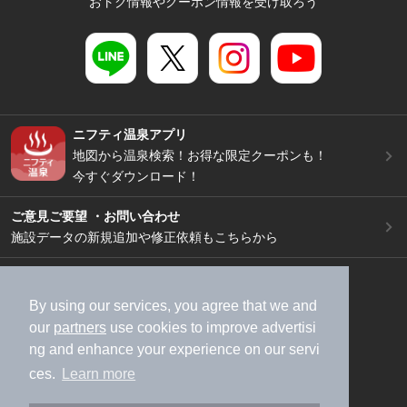
おトク情報やクーポン情報を受け取ろう
ニフティ温泉アプリ
地図から温泉検索！お得な限定クーポンも！
今すぐダウンロード！
ご意見ご要望 ・お問い合わせ
施設データの新規追加や修正依頼もこちらから
スマートフォン
/
PC
加盟店募集（資料請求）
広告出稿のご案内
By using our services, you agree that we and
our
partners
use cookies to improve advertisi
利用規約
ライフスタイルMEMBERS+規約
ng and enhance your experience on our servi
特定商取引法に基づく表記
ヘルプ
採用情報
ces.
Learn more
運営会社
個人情報保護ポリシー