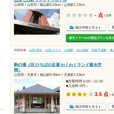
山形県 / 山形市 /
楯山駅6.01km
/
山形駅1.21km
- 点
/ 0件
施設情報を見る
楽天トラベルの宿泊プランを見
関連情報
山形 宿泊
山形 ホテル
山形駅
北山形駅
羽前千歳駅
東
駒の湯（旧 ひろばの足湯 わくわくランド親水空
間）
山形県 / 天童市 /
楯山駅6.06km
/
天童駅1.63km
■営業時間 6:00～21:00
■入浴料 0円～
3.5 点
/ 
施設情報を見る