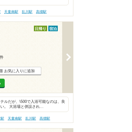
駅
天童南駅
乱川駅
高擶駅
日帰り
宿泊
>
5件
お気に入りに追加
る
テルだが、\500で入浴可能なのは、良
い。 大浴場と併設され…
童駅
天童南駅
乱川駅
高擶駅