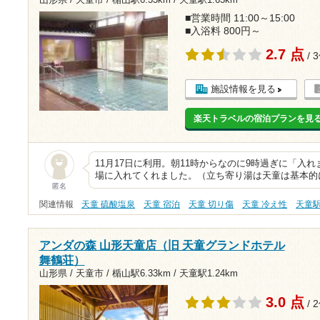
■営業時間 11:00～15:00
■入浴料 800円～
2.7 点
/ 
施設情報を見る
楽天トラベルの宿泊プランを見
11月17日に利用。朝11時からなのに9時過ぎに「入
場に入れてくれました。（立ち寄り湯は天童は基本的に
匿名
関連情報
天童 硫酸塩泉
天童 宿泊
天童 切り傷
天童 冷え性
天童
アンダの森 山形天童店（旧 天童グランドホテル
舞鶴荘）
山形県 / 天童市 /
楯山駅6.33km
/
天童駅1.24km
3.0 点
/ 