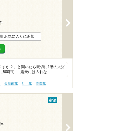
>
3件
お気に入りに追加
る
れますか？」と聞いたら親切に1階の大浴
500円）「露天には入れな…
駅
天童南駅
乱川駅
高擶駅
宿泊
2件
>