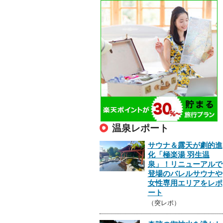
温泉レポート
サウナ＆露天が劇的進
化「極楽湯 羽生温
泉」！リニューアルで
登場のバレルサウナや
女性専用エリアをレポ
ート
（突レポ）