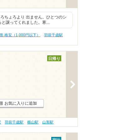
ろちょろより 出ません。ひとつのシ
ると譲ってくれました。寒…
形 格安（1,000円以下）
羽前千歳駅
日帰り
>
お気に入りに追加
駅
羽前千歳駅
楯山駅
山形駅