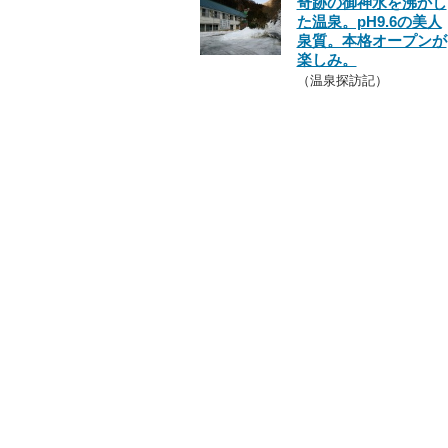
奇跡の御神水を沸かし
た温泉。pH9.6の美人
泉質。本格オープンが
楽しみ。
（温泉探訪記）