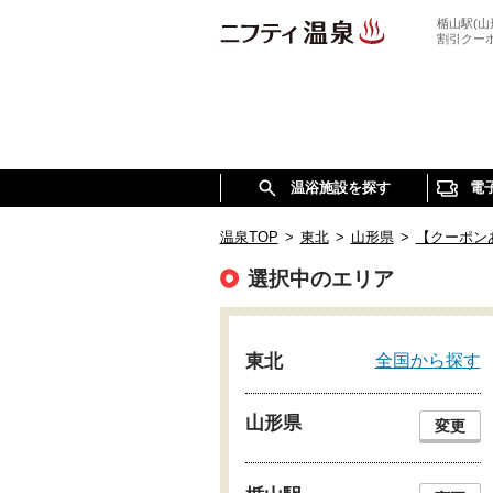
楯山駅(
割引クー
温浴施設を探す
電
温泉TOP
>
東北
>
山形県
>
【クーポン
選択中のエリア
全国から探す
東北
山形県
変更