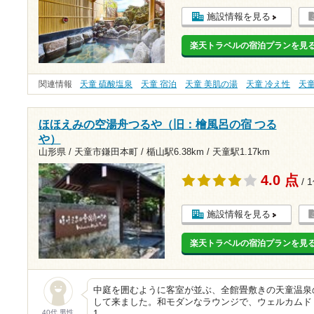
施設情報を見る
楽天トラベルの宿泊プランを見
関連情報
天童 硫酸塩泉
天童 宿泊
天童 美肌の湯
天童 冷え性
天
ほほえみの空湯舟つるや（旧：檜風呂の宿 つる
や）
山形県 / 天童市鎌田本町 /
楯山駅6.38km
/
天童駅1.17km
4.0 点
/ 
施設情報を見る
楽天トラベルの宿泊プランを見
中庭を囲むように客室が並ぶ、全館畳敷きの天童温泉
して来ました。和モダンなラウンジで、ウェルカムド
40代 男性
1…