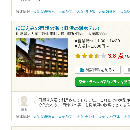
関連情報
天童 硫酸塩泉
天童 宿泊
天童 切り傷
天童 冷え性
天童
ほほえみの宿 滝の湯（旧 滝の湯ホテル）
山形県 / 天童市鎌田本町 /
楯山駅6.41km
/
天童駅999m
■営業時間 11:30～14:30
■入浴料 1,000円～
3.8 点
/ 
施設情報を見る
楽天トラベルの宿泊プランを見
日帰り入浴で利用させてもらった。 これだけの大型ホ
心的だろう。 日帰りの客にも従業員の接客はとても良
匿名
関連情報
天童 硫酸塩泉
天童 宿泊
天童 冷え性
天童 カップル
天