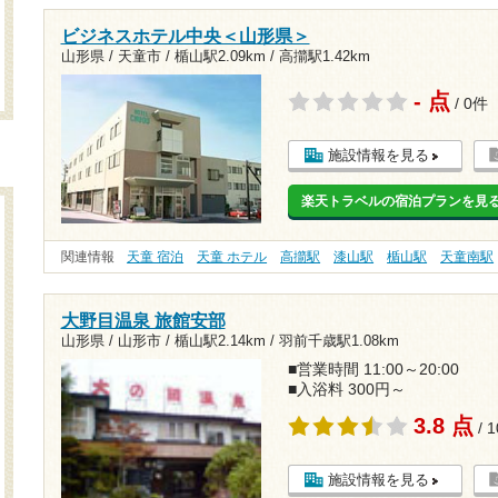
ビジネスホテル中央＜山形県＞
山形県 / 天童市 /
楯山駅2.09km
/
高擶駅1.42km
- 点
/ 0件
施設情報を見る
楽天トラベルの宿泊プランを見
関連情報
天童 宿泊
天童 ホテル
高擶駅
漆山駅
楯山駅
天童南駅
大野目温泉 旅館安部
山形県 / 山形市 /
楯山駅2.14km
/
羽前千歳駅1.08km
■営業時間 11:00～20:00
■入浴料 300円～
3.8 点
/ 
施設情報を見る