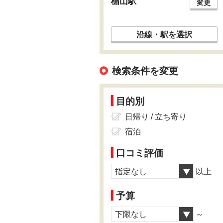
楯山駅
変更
沿線・駅を選択
検索条件を変更
目的別
日帰り / 立ち寄り
宿泊
口コミ評価
指定なし
以上
予算
下限なし
～