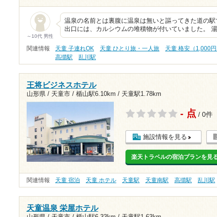
温泉の名前とは裏腹に温泉は無いと謳ってきた道の駅
出口には、カルシウムの堆積物が付いていました。 
～10代 男性
関連情報
天童 子連れOK
天童 ひとり旅・一人旅
天童 格安（1,000
高擶駅
乱川駅
王将ビジネスホテル
山形県 / 天童市 /
楯山駅6.10km
/
天童駅1.78km
- 点
/ 0件
施設情報を見る
楽天トラベルの宿泊プランを見
関連情報
天童 宿泊
天童 ホテル
天童駅
天童南駅
高擶駅
乱川駅
天童温泉 栄屋ホテル
山形県 / 天童市 /
楯山駅6.33km
/
天童駅1.63km