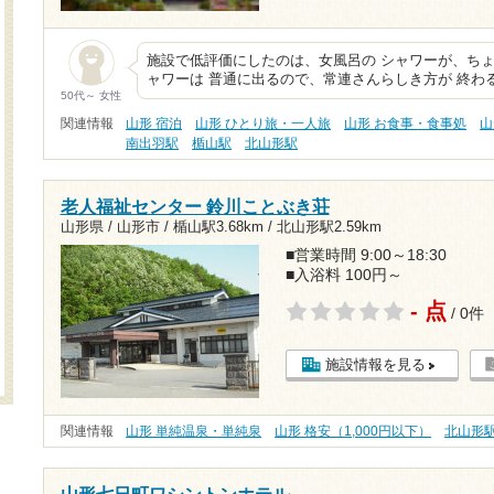
施設で低評価にしたのは、女風呂の シャワーが、ちょ
ャワーは 普通に出るので、常連さんらしき方が 終わ
50代～ 女性
関連情報
山形 宿泊
山形 ひとり旅・一人旅
山形 お食事・食事処
山
南出羽駅
楯山駅
北山形駅
老人福祉センター 鈴川ことぶき荘
山形県 / 山形市 /
楯山駅3.68km
/
北山形駅2.59km
■営業時間 9:00～18:30
■入浴料 100円～
- 点
/ 0件
施設情報を見る
関連情報
山形 単純温泉・単純泉
山形 格安（1,000円以下）
北山形
山形七日町ワシントンホテル