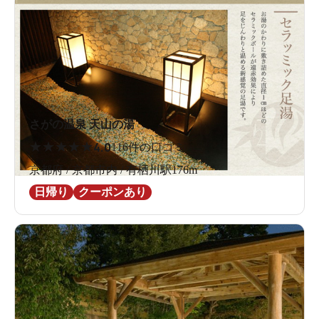
さがの温泉 天山の湯
★
★
★
★
★
4.0
116件の口コミ
京都府 / 京都市内 / 有栖川駅176m
日帰り
クーポンあり