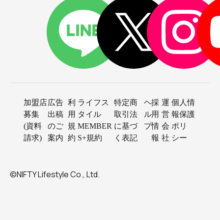
加盟店
広告
利
ライフス
特定商
ヘ
採
運
個人情
募集
出稿
用
タイル
取引法
ル
用
営
報保護
(資料
のご
規
MEMBER
に基づ
プ
情
会
ポリ
請求)
案内
約
S+規約
く表記
報
社
シー
©NIFTY Lifestyle Co., Ltd.