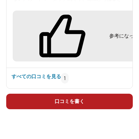
にレイクビューが楽しめるし、１３Ｆの屋上が展
望デッキになっています。４０平米ツインルーム
でしたが、シーリングファンに加湿空気清浄機は
参考になった
この時期には嬉しかった。
４Ｆ浴場「瑠璃温泉るりの湯」（入口はカード
キー必要）には、（こちらにもタオルがあるの
で）手ぶらでＯＫ、内湯は眺望のいい35人サイズ
の湯舟に、6人サイズのサウナ、水風呂の構成で、
すべての口コミを見る
1
カランは12個。6人サイズの白湯の露天風呂もあ
る。泉質はわずかにぬるすべ感のある無色透明な
単純温泉、加温循環ろ過あり。日帰り入浴も可能
口コミを書く
だが、2,000円と高めの設定。