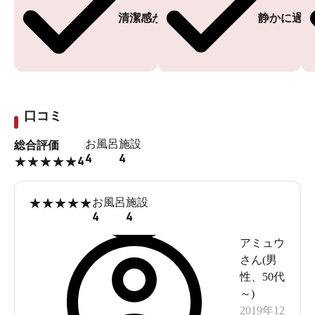
清潔感がある
静かに過ご
口コミ
お風呂
施設
総合評価
4
4
4
★
★
★
★
★
★
★
★
★
★
お風呂
施設
4
4
アミュウ
さん(
男
性
、
50代
～
)
2019年12