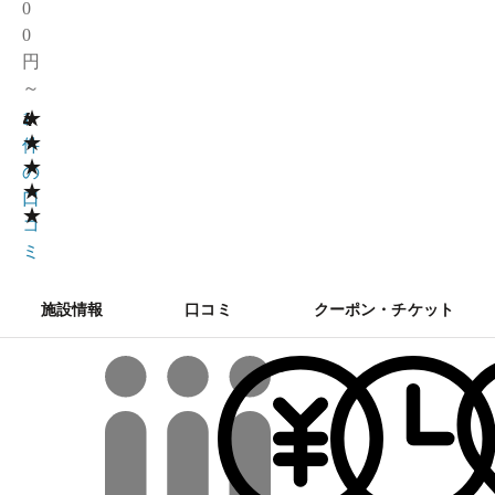
0
0
円
～
★
4
1
★
件
★
の
★
口
★
コ
ミ
施設情報
口コミ
クーポン・チケット