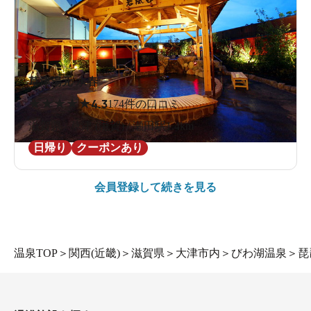
草津湯元 水春
★
★
★
★
★
4.3
174件の口コミ
滋賀県 / 草津 (滋賀) / 瀬田駅1.4km
日帰り
クーポンあり
会員登録して続きを見る
温泉TOP
＞
関西(近畿)
＞
滋賀県
＞
大津市内
＞
びわ湖温泉
＞
琵