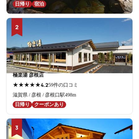
日帰り
宿泊
2
極楽湯 彦根店
★
★
★
★
★
4.2
59件の口コミ
滋賀県 / 彦根 / 彦根口駅498m
日帰り
クーポンあり
3