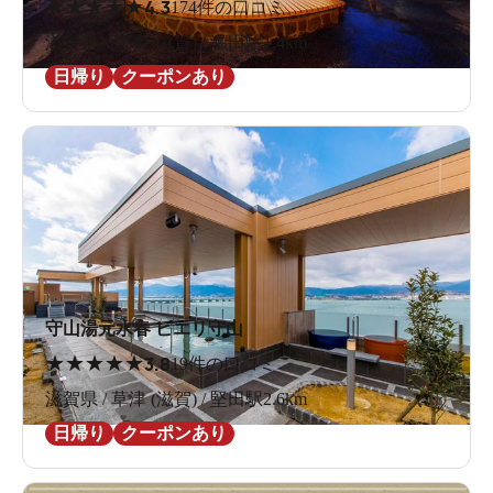
★
★
★
★
★
4.3
174件の口コミ
滋賀県 / 草津 (滋賀) / 瀬田駅1.4km
日帰り
クーポンあり
守山湯元水春 ピエリ守山
★
★
★
★
★
3.8
19件の口コミ
滋賀県 / 草津 (滋賀) / 堅田駅2.6km
日帰り
クーポンあり