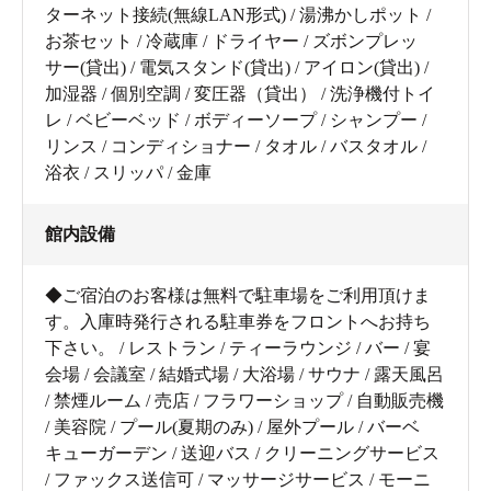
ターネット接続(無線LAN形式) / 湯沸かしポット /
お茶セット / 冷蔵庫 / ドライヤー / ズボンプレッ
サー(貸出) / 電気スタンド(貸出) / アイロン(貸出) /
加湿器 / 個別空調 / 変圧器（貸出） / 洗浄機付トイ
レ / ベビーベッド / ボディーソープ / シャンプー /
リンス / コンディショナー / タオル / バスタオル /
浴衣 / スリッパ / 金庫
館内設備
◆ご宿泊のお客様は無料で駐車場をご利用頂けま
す。入庫時発行される駐車券をフロントへお持ち
下さい。 / レストラン / ティーラウンジ / バー / 宴
会場 / 会議室 / 結婚式場 / 大浴場 / サウナ / 露天風呂
/ 禁煙ルーム / 売店 / フラワーショップ / 自動販売機
/ 美容院 / プール(夏期のみ) / 屋外プール / バーベ
キューガーデン / 送迎バス / クリーニングサービス
/ ファックス送信可 / マッサージサービス / モーニ