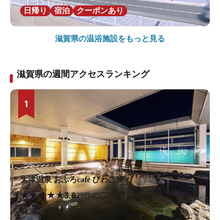
日帰り
宿泊
クーポンあり
滋賀県の
温浴施設をもっと見る
滋賀県の週間アクセスランキング
1
大津温泉 おふろcafé びわこ座
★
★
★
★
★
3.8
29件の口コミ
滋賀県 / 大津市内 / 瀬田駅965m