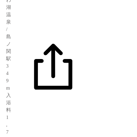
湖
温
泉
/
島
ノ
関
駅
3
4
9
m
入
浴
料
1
,
7