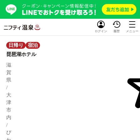
ログイン
履歴
メニュー
日帰り
宿泊
琵琶湖ホテル
滋
賀
県
/
大
津
市
内
/
び
わ