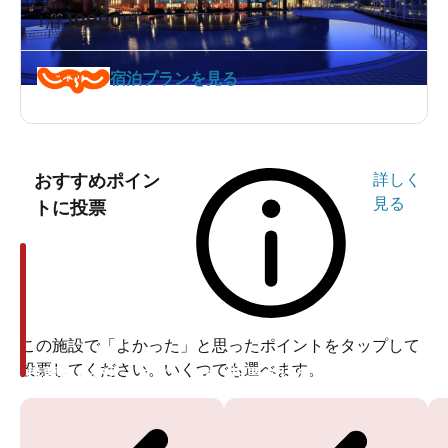
10000
1泊
円～
宿泊プランを見る
おすすめポイン
詳しく
見る
トに投票
この施設で「よかった」と思ったポイントをタップして
投票してください。いくつでも選べます。
投票ありがとうございます
投票ありがとうございます