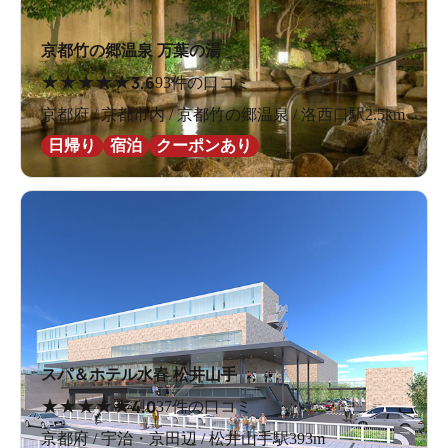
京都竹の郷温泉 万葉の湯
★
★
★
★
★
3.6
93件の口コミ
京都府 / 京都市内 / 京都竹の郷温泉 / 洛西口駅2.5km
日帰り
宿泊
クーポンあり
スパ＆ホテル水春 松井山手
★
★
★
★
★
4.0
37件の口コミ
京都府 / 宇治・京田辺 / 松井山手駅393m