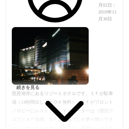
月02日
：
2019年11
月30日
続きを見る
琵琶湖岸にあるリゾートホテルです。１Ｆが駐車
場（24時間出し入れＯＫ無料）、２Ｆがフロント
／ロビーにレストラン、エレベーターは（宿泊フ
ロアと４Ｆ浴場、５Ｆ宴会場でしか乗り降りでき
ない）カードキータッチ式です。部屋からはまさ