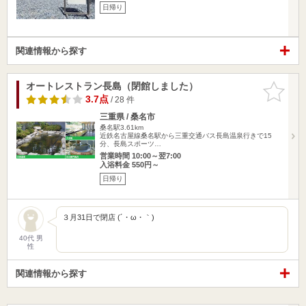
日帰り
関連情報から探す
オートレストラン長島（閉館しました）
お気に入
りに追加
3.7点
/ 28 件
三重県 / 桑名市
桑名駅3.61km
近鉄名古屋線桑名駅から三重交通バス長島温泉行きで15
分、長島スポーツ…
営業時間 10:00～翌7:00
入浴料金 550円～
日帰り
３月31日で閉店 (´・ω・｀)
40代 男
性
関連情報から探す