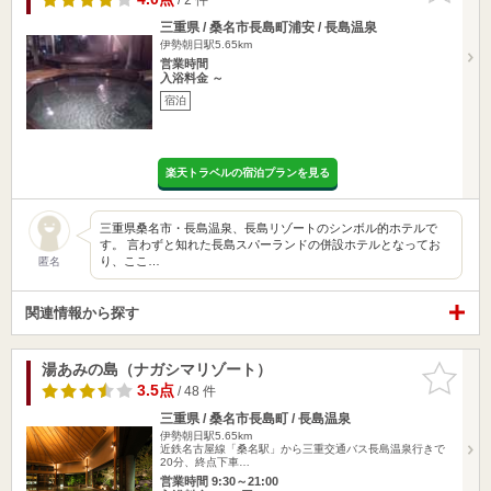
三重県 / 桑名市長島町浦安 / 長島温泉
伊勢朝日駅5.65km
営業時間
入浴料金 ～
宿泊
楽天トラベルの宿泊プランを見る
三重県桑名市・長島温泉、長島リゾートのシンボル的ホテルで
す。 言わずと知れた長島スパーランドの併設ホテルとなってお
り、ここ…
匿名
関連情報から探す
湯あみの島（ナガシマリゾート）
お気に入
りに追加
3.5点
/ 48 件
三重県 / 桑名市長島町 / 長島温泉
伊勢朝日駅5.65km
近鉄名古屋線「桑名駅」から三重交通バス長島温泉行きで
20分、終点下車…
営業時間 9:30～21:00