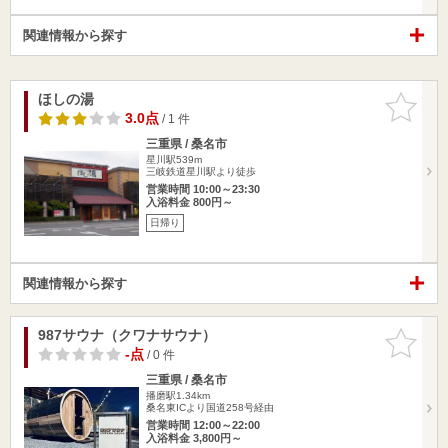
関連情報から探す
ほしの湯
お気に入
りに追加
3.0点
/ 1 件
三重県 / 桑名市
星川駅539m
三岐鉄道星川駅より徒歩
営業時間 10:00～23:30
入浴料金 800円～
日帰り
関連情報から探す
987サウナ（クワナサウナ）
お気に入
りに追加
-点
/ 0 件
三重県 / 桑名市
播磨駅1.34km
桑名東ICより国道258号経由
営業時間 12:00～22:00
入浴料金 3,800円～