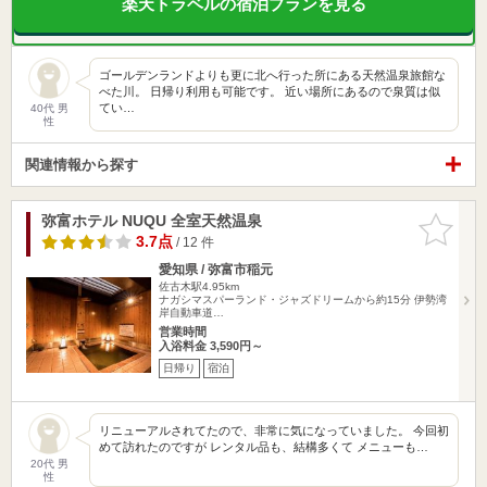
楽天トラベルの宿泊プランを見る
ゴールデンランドよりも更に北へ行った所にある天然温泉旅館な
べた川。 日帰り利用も可能です。 近い場所にあるので泉質は似
てい…
40代 男
性
関連情報から探す
弥富ホテル NUQU 全室天然温泉
お気に入
りに追加
3.7点
/ 12 件
愛知県 / 弥富市稲元
佐古木駅4.95km
ナガシマスパーランド・ジャズドリームから約15分 伊勢湾
岸自動車道…
営業時間
入浴料金 3,590円～
日帰り
宿泊
リニューアルされてたので、非常に気になっていました。 今回初
めて訪れたのですが レンタル品も、結構多くて メニューも…
20代 男
性