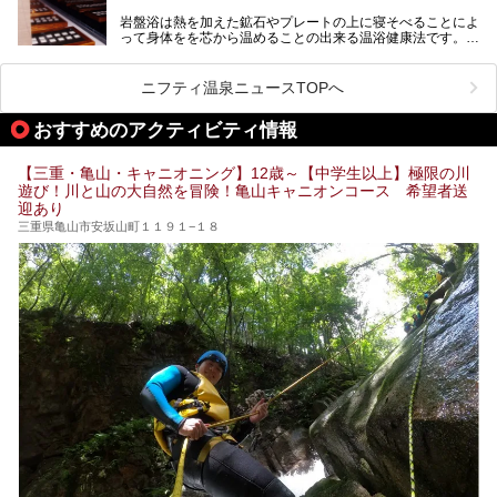
れをリフレッシュしませんか？
岩盤浴は熱を加えた鉱石やプレートの上に寝そべることによ
って身体をを芯から温めることの出来る温浴健康法です。じ
んわりと身体の内部を温めて発汗を促すことでリラックス効
果だけではなく、代謝が高まり健康や美容にも良い影響が期
待できます。今回はそんな岩盤浴にこだわった、三重県内の
ニフティ温泉ニュースTOPへ
オススメ温泉・銭湯・スパ10ヶ所を紹介させていただきま
す。
おすすめのアクティビティ情報
【三重・亀山・キャニオニング】12歳～【中学生以上】極限の川
遊び！川と山の大自然を冒険！亀山キャニオンコース 希望者送
迎あり
三重県亀山市安坂山町１１９１−１８