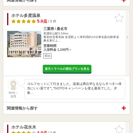
関連情報から探す
ホテル多度温泉
お気に入
りに追加
5.0点
/ 3 件
三重県 / 桑名市
美濃松山駅3.54km
養老鉄道養老線 多度駅より車利用約10分東名阪自動車道
桑名東ICよ…
営業時間
入浴料金 1,100円～
宿泊
楽天トラベルの宿泊プランを見る
ゴルフセットにて行きました。温泉は満点💯なるならすべすべ本
当にいい湯です^_^GOTOキャンペーンも使え最高でした。夕
食…
50代～
女性
関連情報から探す
ホテル花水木
お気に入
りに追加
4.0点
/ 2 件