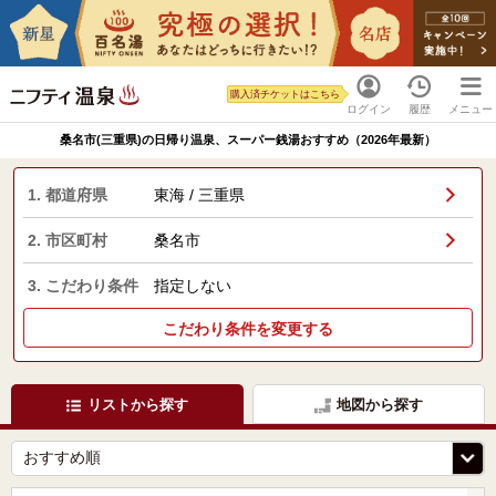
購入済チケットはこちら
ログイン
履歴
メニュー
桑名市(三重県)の日帰り温泉、スーパー銭湯おすすめ（2026年最新）
1. 都道府県
東海 / 三重県
2. 市区町村
桑名市
3. こだわり条件
指定しない
こだわり条件を変更する
リストから探す
地図から探す