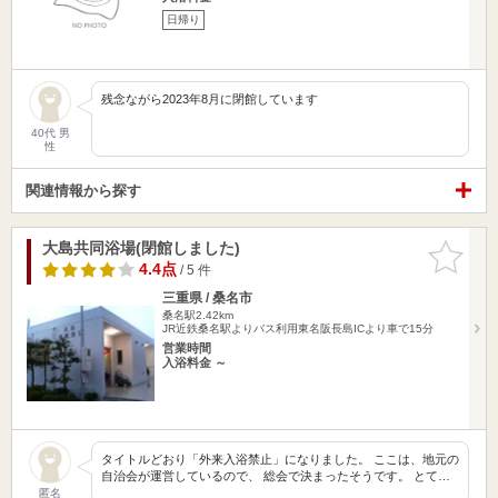
日帰り
残念ながら2023年8月に閉館しています
40代 男
性
関連情報から探す
大島共同浴場(閉館しました)
お気に入
りに追加
4.4点
/ 5 件
三重県 / 桑名市
桑名駅2.42km
JR近鉄桑名駅よりバス利用東名阪長島ICより車で15分
営業時間
入浴料金 ～
タイトルどおり「外来入浴禁止」になりました。 ここは、地元の
自治会が運営しているので、 総会で決まったそうです。 とて…
匿名