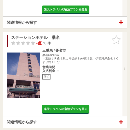
楽天トラベルの宿泊プランを見る
関連情報から探す
ステーションホテル 桑名
お気に入
りに追加
-点
/ 0 件
三重県 / 桑名市
桑名駅245m
⇒近鉄ＪＲ桑名駅より徒歩３分/東名阪・伊勢湾岸桑名ＩＣ
より約１０分 …
営業時間
入浴料金 ～
宿泊
楽天トラベルの宿泊プランを見る
関連情報から探す