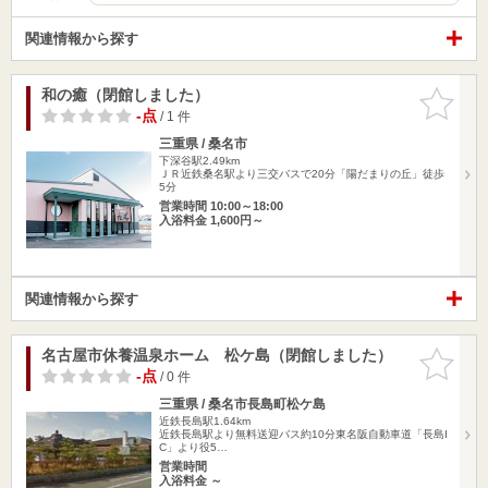
関連情報から探す
和の癒（閉館しました）
お気に入
りに追加
-点
/ 1 件
三重県 / 桑名市
下深谷駅2.49km
ＪＲ近鉄桑名駅より三交バスで20分「陽だまりの丘」徒歩
5分
営業時間 10:00～18:00
入浴料金 1,600円～
関連情報から探す
名古屋市休養温泉ホーム 松ケ島（閉館しました）
お気に入
りに追加
-点
/ 0 件
三重県 / 桑名市長島町松ケ島
近鉄長島駅1.64km
近鉄長島駅より無料送迎バス約10分東名阪自動車道「長島I
C」より役5…
営業時間
入浴料金 ～