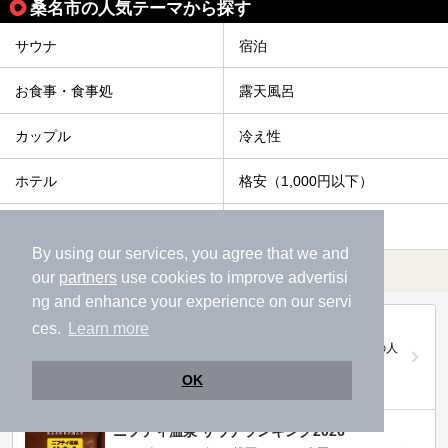
桑名市の人気テーマから探す
サウナ
宿泊
お食事・食事処
露天風呂
カップル
冷え性
ホテル
格安（1,000円以下）
エステ・マッサージ
女子旅・女子会
By using our services, you agree that we and
すべて表示する
our
partners
use cookies to improve advertisi
ng and enhance your experience on our servi
第20回ニフティ温泉年間ランキング2025
ces.
Learn more
全国約2.2万件の中から頂点に選ばれた、2025年の人
気施設は…
OK
ニフティ温泉 サウナランキング2026