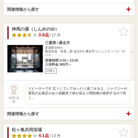
関連情報から探す
神馬の湯（しんめのゆ）
お気に入
りに追加
3.8点
/ 17 件
三重県 / 桑名市
多度駅448m
養老鉄道「多度」駅 徒歩9分 桑名市コミュニティバス「K-
バス」「…
営業時間 9:00～23:00
入浴料金 980円～
日帰り
リピーターです 広々していてゆったり過ごせる上、ジャグジーや
電気のお風呂があり炭酸泉で体が温まり関節痛が緩和するので良
く…
40代 女
性
関連情報から探す
松ヶ島共同浴場
お気に入
りに追加
4.1点
/ 13 件