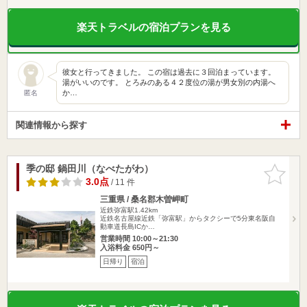
楽天トラベルの宿泊プランを見る
彼女と行ってきました。 この宿は過去に３回泊まっています。
湯がいいのです。 とろみのある４２度位の湯が男女別の内湯へ
か…
匿名
関連情報から探す
季の邸 鍋田川（なべたがわ）
お気に入
りに追加
3.0点
/ 11 件
三重県 / 桑名郡木曽岬町
近鉄弥富駅1.42km
近鉄名古屋線近鉄「弥富駅」からタクシーで5分東名阪自
動車道長島ICか…
営業時間 10:00～21:30
入浴料金 650円～
日帰り
宿泊