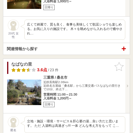
入浴料金 1,000円～
日帰り
広くて綺麗で、質も良く、食事も美味しくて歌謡ショウも楽しめ
る。お気に入りの施設です。 木々を眺めながら入れるので癒やさ
れ…
20代 女
性
関連情報から探す
なばなの里
お気に入
りに追加
3.6点
/ 23 件
三重県 / 桑名市
近鉄長島駅2.06km
近鉄名古屋線「桑名駅」から三重交通バスなばなの里行き
で10分、終点下…
営業時間 11:00～21:30
入浴料金 1,200円～
日帰り
立地・施設・環境・サービス＆肝心要の湯…良い方だと思いま
す。 ただ 入湯料は高過ぎっ!!! 一体 どんな考え方をもって こ…
匿名