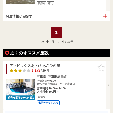
日帰り
宿泊
関連情報から探す
1
22
件中 1件～22件を表示
近くのオススメ施設
アソビックスあさひ あさひの湯
お気に入
りに追加
3.2点
/ 29 件
三重県 / 三重郡朝日町
伊勢朝日駅911m
近鉄伊勢「朝日駅」から徒歩15分
営業時間 10:00～24:00
入浴料金 800円～
日帰り
電子チケットあり