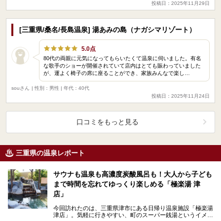
投稿日：2025年11月29日
[三重県/桑名/長島温泉] 湯あみの島（ナガシマリゾート）
5.0点
80代の両親に元気になってもらいたくて温泉に伺いました。有名
な歌手のショーが開催されていて店内はとても賑わっていました
が、運よく椅子の席に座ることができ、家族みんなで楽し…
souさん
| 性別：男性 | 年代：40代
投稿日：2025年11月24日
口コミをもっと見る
三重県の温泉レポート
サウナも温泉も高濃度炭酸風呂も！大人から子ども
まで時間を忘れてゆっくり楽しめる「極楽湯 津
店」
今回訪れたのは、三重県津市にある日帰り温泉施設「極楽湯
津店」。気軽に行きやすい、町のスーパー銭湯というイメー