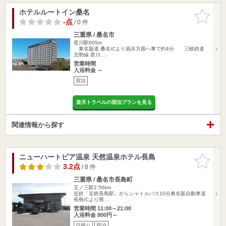
ホテルルートイン桑名
お気に入
りに追加
-点
/ 0 件
三重県 / 桑名市
星川駅605m
東名阪道 桑名ICより員弁方面へ車で約4分 三岐鉄道
北勢線 星川…
営業時間
入浴料金 ～
宿泊
楽天トラベルの宿泊プランを見る
関連情報から探す
ニューハートピア温泉 天然温泉ホテル長島
お気に入
りに追加
3.2点
/ 8 件
三重県 / 桑名市長島町
五ノ三駅2.56km
近鉄「近鉄長島駅」からシャトルバス10分東名阪自動車道
長島ICより県…
営業時間 11:00～21:00
入浴料金 800円～
日帰り
宿泊