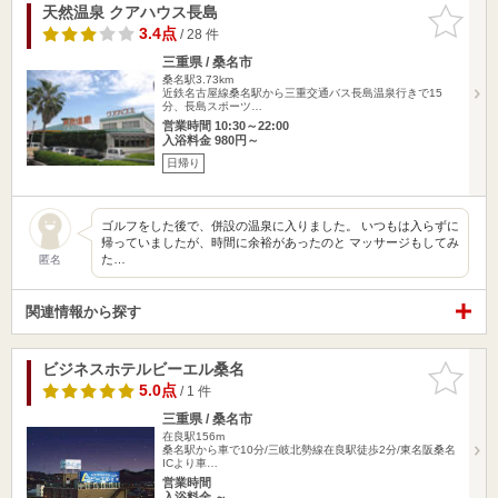
天然温泉 クアハウス長島
お気に入
りに追加
3.4点
/ 28 件
三重県 / 桑名市
桑名駅3.73km
近鉄名古屋線桑名駅から三重交通バス長島温泉行きで15
分、長島スポーツ…
営業時間 10:30～22:00
入浴料金 980円～
日帰り
ゴルフをした後で、併設の温泉に入りました。 いつもは入らずに
帰っていましたが、時間に余裕があったのと マッサージもしてみ
た…
匿名
関連情報から探す
ビジネスホテルビーエル桑名
お気に入
りに追加
5.0点
/ 1 件
三重県 / 桑名市
在良駅156m
桑名駅から車で10分/三岐北勢線在良駅徒歩2分/東名阪桑名
ICより車…
営業時間
入浴料金 ～