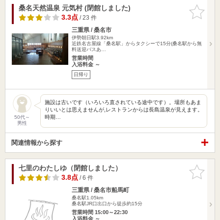
桑名天然温泉 元気村 (閉館しました)
お気に入
りに追加
3.3点
/ 23 件
三重県 / 桑名市
伊勢朝日駅3.92km
近鉄名古屋線「桑名駅」からタクシーで15分(桑名駅から無
料送迎バスあ…
営業時間
入浴料金 ～
日帰り
施設は古いです（いろいろ直されている途中です）。場所もあま
りいいとは思えませんが,レストランからは長島温泉が見えます。
時期…
50代～
男性
関連情報から探す
七里のわたしゆ（閉館しました）
お気に入
りに追加
3.8点
/ 6 件
三重県 / 桑名市船馬町
桑名駅1.05km
桑名駅JR口出口から徒歩約15分
営業時間 15:00～22:30
入浴料金 ～