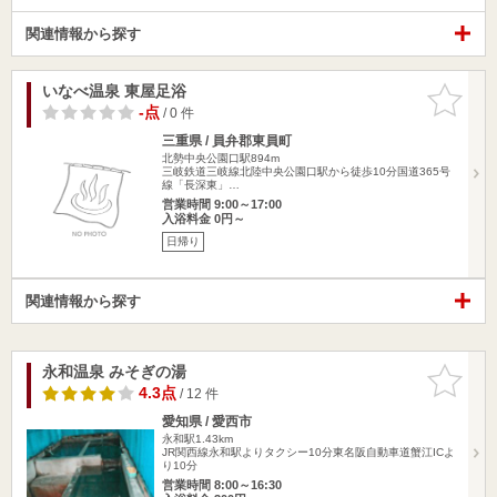
関連情報から探す
いなべ温泉 東屋足浴
お気に入
りに追加
-点
/ 0 件
三重県 / 員弁郡東員町
北勢中央公園口駅894m
三岐鉄道三岐線北陸中央公園口駅から徒歩10分国道365号
線「長深東」…
営業時間 9:00～17:00
入浴料金 0円～
日帰り
関連情報から探す
永和温泉 みそぎの湯
お気に入
りに追加
4.3点
/ 12 件
愛知県 / 愛西市
永和駅1.43km
JR関西線永和駅よりタクシー10分東名阪自動車道蟹江ICよ
り10分
営業時間 8:00～16:30