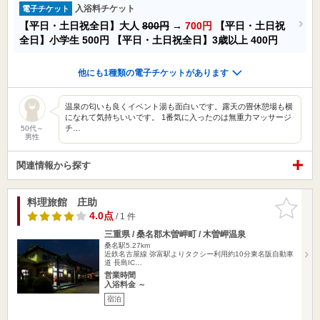
入浴料チケット
電子チケット
【平日・土日祝全日】大人
800円
→
700円
【平日・土日祝
全日】小学生
500円
【平日・土日祝全日】3歳以上
400円
他にも1種類の電子チケットがあります
温泉の匂いも良くイベント湯も面白いです。露天の畳休憩場も横
になれて気持ちいいです。 1番気に入ったのは無重力マッサージ
チ…
50代～
男性
関連情報から探す
料理旅館 庄助
お気に入
りに追加
4.0点
/ 1 件
三重県 / 桑名郡木曽岬町 / 木曽岬温泉
桑名駅5.27km
近鉄名古屋線 弥富駅よりタクシー利用約10分東名阪自動車
道 長島IC…
営業時間
入浴料金 ～
宿泊