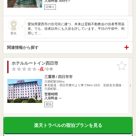
入浴料金 300円～
日帰り
愛知県愛西市の住宅街に建つ、本来は霊観不動教会の信者専用温
泉。でも、信者以外にも入浴を許しています。平日の午前中、利
用して…
匿名
関連情報から探す
ホテルルートイン四日市
お気に入
りに追加
-点
/ 0 件
三重県 / 四日市市
川原町駅386m
東名阪道・四日市東ICより車で8km 18分 近鉄名古屋線・
川原町駅…
営業時間
入浴料金 ～
宿泊
楽天トラベルの宿泊プランを見る