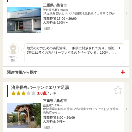
三重県 / 桑名市
近鉄長島駅1.56km
JR近鉄桑名駅よりバス利用東名阪長島ICより車で15分
営業時間 17:00～20:00
入浴料金 150円～
日帰り
地元の方のための共同浴場。一般的に開放されており、感謝。 1
7時には多くの方がオープンするのを待っている。150円。 …
50代～
男性
関連情報から探す
湾岸長島パーキングエリア足湯
お気に入
りに追加
3.0点
/ 3 件
三重県 / 桑名市
益生駅5.33km
伊勢湾岸自動車道湾岸PA内(電車でのアクセスおよび湾岸
長島ICから出…
営業時間 8:00～20:00
入浴料金 0円～
日帰り