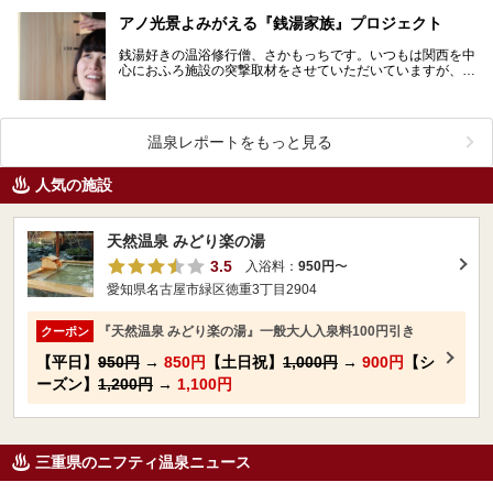
ジの極楽湯ですが、「極楽湯 津店」では、かけ流しの…
アノ光景よみがえる『銭湯家族』プロジェクト
銭湯好きの温浴修行僧、さかもっちです。いつもは関西を中
心におふろ施設の突撃取材をさせていただいていますが、今
回は「おふろ業界」をさらに盛り上げる取り組みについて…
温泉レポートをもっと見る
人気の施設
天然温泉 みどり楽の湯
3.5
入浴料：
950円
〜
愛知県名古屋市緑区徳重3丁目2904
『天然温泉 みどり楽の湯』一般大人入泉料100円引き
クーポン
【平日】
950円
→
850円
【土日祝】
1,000円
→
900円
【シ
ーズン】
1,200円
→
1,100円
三重県のニフティ温泉ニュース