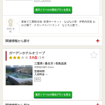
楽天トラベルの宿泊プランを見る
家族で三重観光地· 鈴鹿サーキット · なばなの里 · 伊勢内宮前 お
かげ横丁 · ナガシマスパーランド · など大人数で…
20代 女
性
関連情報から探す
ガーデンホテルオリーブ
お気に入
りに追加
3.0点
/ 3 件
三重県 / 桑名市 / 長島温泉
伊勢朝日駅5.91km
営業時間
入浴料金 ～
宿泊
楽天トラベルの宿泊プランを見る