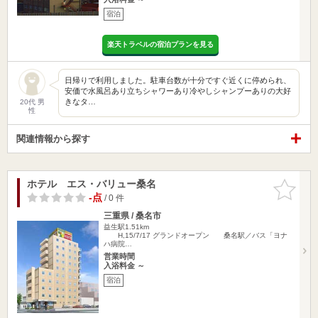
宿泊
楽天トラベルの宿泊プランを見る
日帰りで利用しました。駐車台数が十分ですぐ近くに停められ、
安価で水風呂あり立ちシャワーあり冷やしシャンプーありの大好
きなタ…
20代 男
性
関連情報から探す
ホテル エス・バリュー桑名
お気に入
りに追加
-点
/ 0 件
三重県 / 桑名市
益生駅1.51km
H,15/7/17 グランドオープン 桑名駅／バス「ヨナ
ハ病院…
営業時間
入浴料金 ～
宿泊