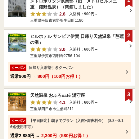
メトロポリタン倶楽部（旧 メトロヒルズ三
重 嬉野温泉）（閉館しました）
2.8
入浴料：
900円～
三重県松阪市嬉野釜生田町1180
2
ヒルホテル サンピア伊賀 日帰り天然温泉「芭蕉
の湯」
3.0
入浴料：
600円～
三重県伊賀市西明寺2756-104
日帰り入浴割引きクーポン
クーポン
通常
900円
→
800円（100円お得！）
3
天然温泉 おふろcafé 湯守座
4.1
入浴料：
600円～
三重県四日市市生桑町311
【平日限定】朝までプラン（入館+深夜料金）（8/8～8/1
クーポン
6迄使用不可）
通常
2,880円
→
2,300円（580円お得！）