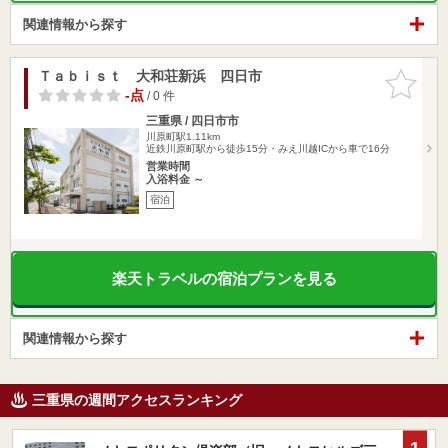
関連情報から探す
Ｔａｂｉｓｔ 大和荘新浜 四日市
お気に入
りに追加
-点
/ 0 件
三重県 / 四日市市
川原町駅1.11km
近鉄川原町駅から徒歩15分・みえ川越ICから車で16分
営業時間
入浴料金 ～
宿泊
楽天トラベルの宿泊プランを見る
関連情報から探す
三重県の週間アクセスランキング
1