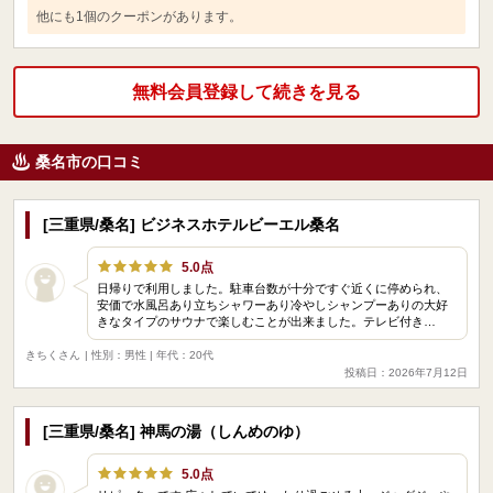
他にも1個のクーポンがあります。
無料会員登録して続きを見る
桑名市の口コミ
[三重県/桑名] ビジネスホテルビーエル桑名
5.0点
日帰りで利用しました。駐車台数が十分ですぐ近くに停められ、
安価で水風呂あり立ちシャワーあり冷やしシャンプーありの大好
きなタイプのサウナで楽しむことが出来ました。テレビ付き…
きちくさん
| 性別：男性 | 年代：20代
投稿日：2026年7月12日
[三重県/桑名] 神馬の湯（しんめのゆ）
5.0点