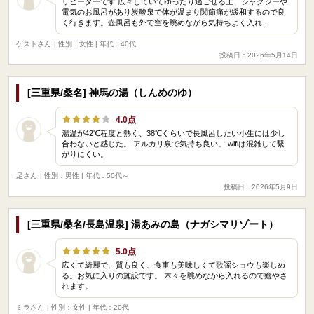
リピーターです 広々していてゆったり過ごせる上、ジャグジーや
電気のお風呂があり炭酸泉で体が温まり関節痛が緩和するので良
く行きます。壺風呂も外で空を眺めながら気持ちよく入れ…
ゲストさん
| 性別：女性 | 年代：40代
投稿日：2026年5月14日
[三重県/桑名] 神馬の湯（しんめのゆ）
4.0点
湯温が42℃程度と熱く、38℃ぐらいで長風呂したい小生には少し
合わないと感じた。 アルカリ泉で気持ち良い。 wifiは混雑して繋
がりにくい。
足さん
| 性別：男性 | 年代：50代～
投稿日：2026年5月9日
[三重県/桑名/長島温泉] 湯あみの島（ナガシマリゾート）
5.0点
広くて綺麗で、質も良く、食事も美味しくて歌謡ショウも楽しめ
る。お気に入りの施設です。 木々を眺めながら入れるので癒やさ
れます。
ミラさん
| 性別：女性 | 年代：20代