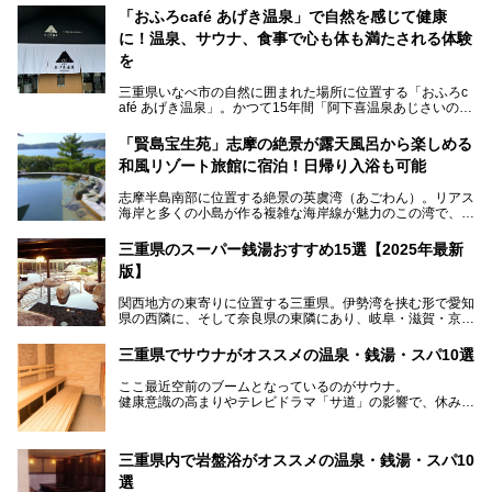
「おふろcafé あげき温泉」で自然を感じて健康
に！温泉、サウナ、食事で心も体も満たされる体験
を
三重県いなべ市の自然に囲まれた場所に位置する「おふろc
afé あげき温泉」。かつて15年間「阿下喜温泉あじさいの
里」として親しまれてきた施設が、温泉、サウナ、食事、宿
泊が楽しめる施設として2024年4月に新しく生まれ変わりま
「賢島宝生苑」志摩の絶景が露天風呂から楽しめる
した！
和風リゾート旅館に宿泊！日帰り入浴も可能
三重県在住で温泉・サウナ好きな私もずっと行きたいと思っ
志摩半島南部に位置する絶景の英虞湾（あごわん）。リアス
ていた施設……。今回は、地元の方から観光客まで楽しめる
海岸と多くの小島が作る複雑な海岸線が魅力のこの湾で、最
「おふろcafé あげき温泉」をじっくりご紹介していきま
大の島である賢島の景勝地に建ち、お部屋からも露天風呂か
す。
らも英虞湾が一望できる人気の旅館「賢島宝生苑（かしこじ
三重県のスーパー銭湯おすすめ15選【2025年最新
まほうじょうえん）」をご紹介します。日帰り入浴もできま
版】
すよ！
関西地方の東寄りに位置する三重県。伊勢湾を挟む形で愛知
───
県の西隣に、そして奈良県の東隣にあり、岐阜・滋賀・京
提供元：賢島宝生苑【PR】
都・和歌山の各県とも接しています。
この記事は賢島宝生苑のPR記事です。
伊勢神宮を擁する伊勢志摩や、世界遺産に登録された熊野古
三重県でサウナがオススメの温泉・銭湯・スパ10選
道をはじめ、鳥羽水族館、忍者の里・伊賀、鈴鹿サーキッ
ト、松坂牛に伊勢海老……と、観光＆グルメの宝庫です。
ここ最近空前のブームとなっているのがサウナ。
東からも西からも訪れやすい三重県には、ハイクオリティな
健康意識の高まりやテレビドラマ「サ道」の影響で、休みの
スーパー銭湯がたくさん！お風呂も食事もコスパもいい、お
日には「サ活」を楽しむ人が増えています！
すすめ施設の数々をご紹介します。
そこで今回は、観光地としても人気の三重県でおすすめした
三重県内で岩盤浴がオススメの温泉・銭湯・スパ10
いサウナのある温泉や銭湯、スパをご紹介。
気軽に立ち寄れてリラックス効果の高いサウナで、日頃の疲
選