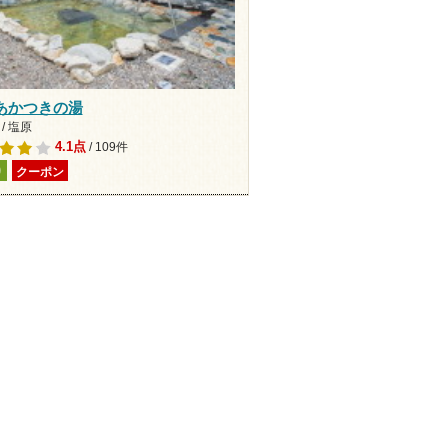
あかつきの湯
/ 塩原
4.1点
/ 109件
り
クーポン