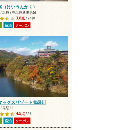
閣（けいうんかく）
/ 塩原 / 奥塩原新湯温泉
3.8点
/ 24件
り
宿泊
クーポン
マックスリゾート鬼怒川
/ 鬼怒川
4.5点
/ 2件
り
宿泊
クーポン