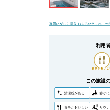
真岡いがしら温泉 おふろcafé いち
利用
この施設
清潔感がある
静かに
食事がおいしい
サウナ