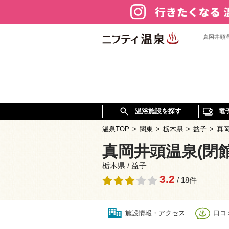
真岡井頭
温浴施設を探す
電
温泉TOP
>
関東
>
栃木県
>
益子
>
真岡
真岡井頭温泉(閉
栃木県 / 益子
3.2
/
18件
施設情報・アクセス
口コミ