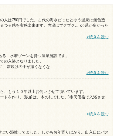
の人は750円でした。古代の海水だったとゆう温泉は無色透
るつる感を実感出来ます。内湯はブクブク.。o○系が多かった
>続きを読む
ある、水着ゾーンを持つ温泉施設です。
ての入浴となりました。
内に、霜焼けの手が痛くなくな…
>続きを読む
ら、もう１０年以上お伺いさせて頂いています。
ードを作り、(以前は、木の札でした。)市民価格で入浴させ
>続きを読む
すごい混雑してました。しかもお年寄りばかり。出入口にバス