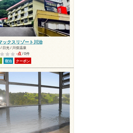
マックスリゾート川治
/ 日光 / 川俣温泉
-点
/ 0件
り
宿泊
クーポン