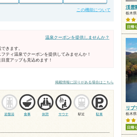
渓雲
この機能について
栃木県 
日帰
温泉クーポンを提供しませんか？
載できます。
ニフティ温泉でクーポンを提供してみませんか！
注目度アップも見込めます！
掲載情報に誤りがある場合はこちら
リブ
栃木県 
岩盤浴
食事
休憩
サウナ
駅近
駐車
日帰