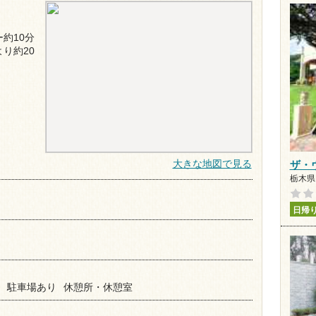
約10分
り約20
大きな地図で見る
ザ・
栃木県 
日帰
駐車場あり
休憩所・休憩室