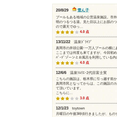
雪ん子
20/8/29
プールもある地域の公営温泉施設。市外
明のつるつる湯。見た目以上にお肌のつ
ので露天でゆっ…
4.0 点
13/11/22
温泉ﾄﾞﾗｲﾌﾞ
真岡市の井頭公園･一万人プールの横に
ここまでは何度も来てますが、今回初め
ﾊﾞｰﾃﾞゾーンとお風呂を利用している
4.0 点
12/6/6
温泉ｿﾑﾘｴ･2代目富士実
こちらの施設は、栃木県に引っ越す前か
真岡市民となってからは、この施設のカ
て頂いています。
こちらに…
3.0 点
12/1/23
toytown
月曜日の午後3時頃行きましたが、もの