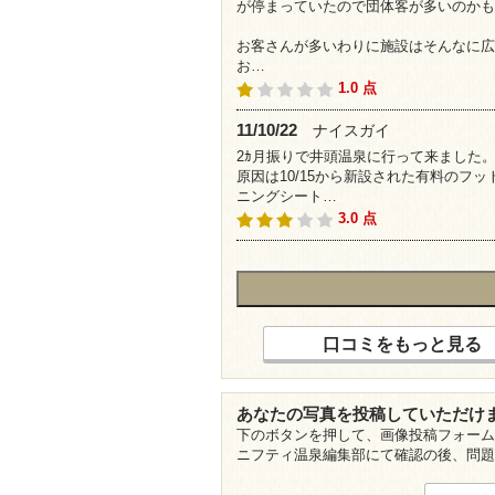
が停まっていたので団体客が多いのかも
お客さんが多いわりに施設はそんなに広
お…
1.0 点
11/10/22
ナイスガイ
2ｶ月振りで井頭温泉に行って来ました
原因は10/15から新設された有料のフ
ニングシート…
3.0 点
口コミをもっと見る
あなたの写真を投稿していただけ
下のボタンを押して、画像投稿フォーム
ニフティ温泉編集部にて確認の後、問題