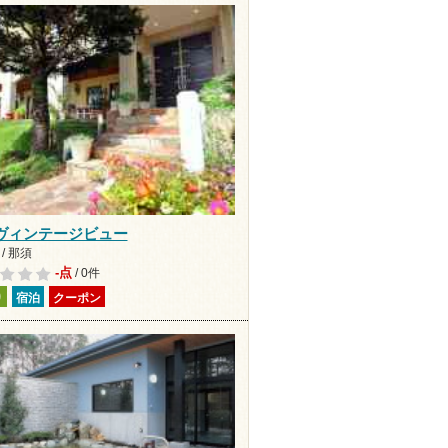
ヴィンテージビュー
/ 那須
-点
/ 0件
り
宿泊
クーポン