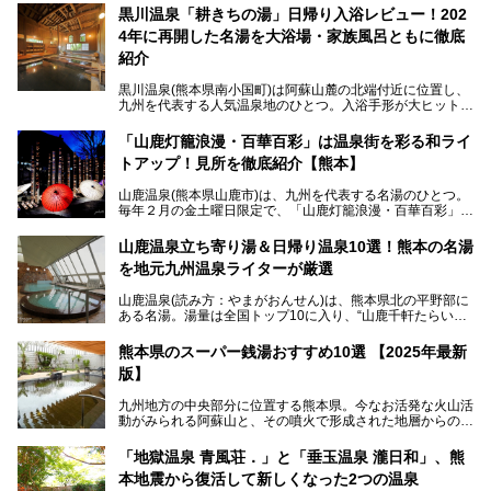
黒川温泉「耕きちの湯」日帰り入浴レビュー！202
4年に再開した名湯を大浴場・家族風呂ともに徹底
紹介
黒川温泉(熊本県南小国町)は阿蘇山麓の北端付近に位置し、
九州を代表する人気温泉地のひとつ。入浴手形が大ヒット
し、各宿の趣の異なる露天風呂をめぐることで知られていま
す。
「山鹿灯籠浪漫・百華百彩」は温泉街を彩る和ライ
トアップ！見所を徹底紹介【熊本】
中でも「耕きち(こうきち)の湯」は露天風呂を持たないもの
の、風情ある内湯を楽しめる日帰り温泉施設。自然災害によ
山鹿温泉(熊本県山鹿市)は、九州を代表する名湯のひとつ。
り一度廃業しましたが、2024年10月に営業再開。数多くの
毎年２月の金土曜日限定で、「山鹿灯籠浪漫・百華百彩」
温泉ファンに注目される名湯です。
（やまがとうろうろまん・ひゃっかひゃくさい）が開催され
ます。和傘や竹、ろうそくなどを用いて、和情緒たっぷりの
山鹿温泉立ち寄り湯＆日帰り温泉10選！熊本の名湯
ライトアップが無料で楽しめます。
を地元九州温泉ライターが厳選
今回は再開した耕きちの湯を訪問し、全浴室(男女別大浴
2025年は、2月7～8日・14～15日・21～22日・28～3月1
場・家族風呂)を徹底紹介します！
山鹿温泉(読み方：やまがおんせん)は、熊本県北の平野部に
日、の合計8日間開催。今回は地元九州在住の筆者が、その
ある名湯。湯量は全国トップ10に入り、“山鹿千軒たらいな
見所を徹底紹介。併せて、その他イベントや立ち寄り湯も併
し”と唄われる程。また、“乙女の柔肌”とも称される柔らかな
せてご紹介します。
泉質であり、お湯の良さにも定評があります。
熊本県のスーパー銭湯おすすめ10選 【2025年最新
版】
今回は地元九州の温泉ライターの私が実際に入浴した中か
ら、山鹿温泉の旅館やホテルの立ち寄り湯・日帰り入浴施
九州地方の中央部分に位置する熊本県。今なお活発な火山活
設・家族風呂の3パターンに分類し、合計10施設を厳選して
動がみられる阿蘇山と、その噴火で形成された地層からの湧
ご紹介。ぜひ、湯めぐりの参考にして下さいね！
水が多くあることから「火の国」「水の国」とも呼ばれま
す。
「地獄温泉 青風荘．」と「垂玉温泉 瀧日和」、熊
そんな熊本県は、県内の至るところから温泉が湧いている温
本地震から復活して新しくなった2つの温泉
泉県でもあります。山鹿温泉、玉名温泉、黒川温泉、人吉温