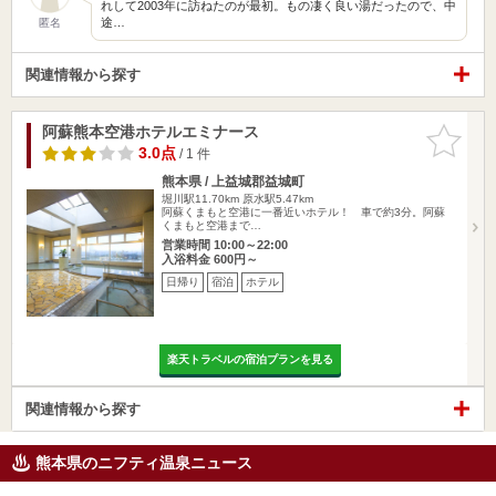
れして2003年に訪ねたのが最初。もの凄く良い湯だったので、中
途…
匿名
関連情報から探す
阿蘇熊本空港ホテルエミナース
お気に入
りに追加
3.0点
/ 1 件
熊本県 / 上益城郡益城町
堀川駅11.70km
原水駅5.47km
阿蘇くまもと空港に一番近いホテル！ 車で約3分。阿蘇
くまもと空港まで…
営業時間 10:00～22:00
入浴料金 600円～
日帰り
宿泊
ホテル
楽天トラベルの宿泊プランを見る
関連情報から探す
熊本県のニフティ温泉ニュース