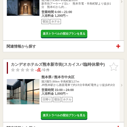
堀川駅5.85km
辛島町駅62m
新市街アーケード沿い 熊本市電・辛島町駅より徒歩1
分 熊本ICから約…
営業時間 6:00～21:00
入浴料金 1,200円～
宿泊
ホテル
楽天トラベルの宿泊プランを見る
関連情報から探す
カンデオホテルズ熊本新市街(スカイスパ臨時休業中)
お気に入
りに追加
-点
/ 0 件
熊本県 / 熊本市中央区
堀川駅5.86km
辛島町駅127m
JR熊本駅から路面電車で約15分辛島町電停より徒歩約3分
営業時間 15:00～24:00
入浴料金 1,000円～
日帰り
宿泊
ホテル
楽天トラベルの宿泊プランを見る