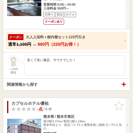
営業時間 6:00～24:00
入浴料金 550円～
日帰り
宿泊
ホテル
クーポンあり
大人入浴料＋館内着セット220円引き
クーポン
通常
1,100円
→
880円（220円お得！）
安くて良い風呂、サウナでした！
～10代
男性
関連情報から探す
カプセルホテル優祐
お気に入
りに追加
-点
/ 0 件
熊本県 / 熊本市東区
堀川駅4.37km
竜田口駅1.18km
熊本市街より 産交バス F1-1 東熊本第二病院 行／F1-2 光
の…