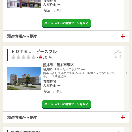
営業時間
入浴料金 ～
宿泊
ホテル
楽天トラベルの宿泊プランを見る
関連情報から探す
ＨＯＴＥＬ ピースフル
お気に入
りに追加
-点
/ 0 件
熊本県 / 熊本市東区
堀川駅4.38km
竜田口駅1.22km
熊本ICより熊本市街方向へ３分。国道５７号線沿いの右
手。 ＪＲ豊肥本…
営業時間
入浴料金 ～
宿泊
ホテル
楽天トラベルの宿泊プランを見る
関連情報から探す