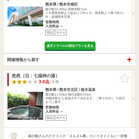
熊本県 / 熊本市南区
堀川駅10.36km
西熊本駅71m
ＪＲ西熊本駅より徒歩にて約１分・熊本駅より車で約11
分・益城熊本空港…
営業時間
入浴料金 ～
宿泊
ホテル
楽天トラベルの宿泊プランを見る
関連情報から探す
悠然（旧：七福神の湯）
お気に入
りに追加
3.0点
/ 2 件
熊本県 / 熊本市北区 / 植木温泉
堀川駅11.50km
御代志駅8.01km
JR植木駅から送迎させて頂きます。（車で20分） ※前日
までに要予…
営業時間
入浴料金 ～
宿泊
ホテル
銀の鞍さんのクチコミの「ヌルヌル教」というタイトルに一目惚