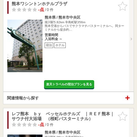
熊本ワシントンホテルプラザ
お気に入
りに追加
-点
/ 0 件
熊本県 / 熊本市中央区
堀川駅5.82km
辛島町駅356m
熊本空港からバスでサクラマチバスターミナルへ。同ター
ミナルから徒歩約…
営業時間
入浴料金 ～
宿泊
ホテル
楽天トラベルの宿泊プランを見る
関連情報から探す
レフ熊本 ｂｙ ベッセルホテルズ ｜ＲＥＦ熊本｜
お気に入
サウナ付大浴場 （桜町バスターミナル）
りに追加
-点
/ 0 件
熊本県 / 熊本市中央区