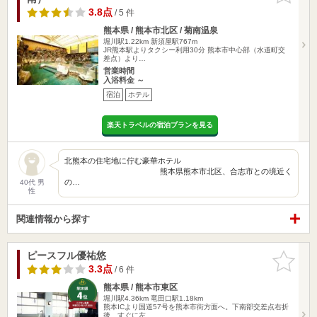
3.8点
/ 5 件
熊本県 / 熊本市北区 / 菊南温泉
堀川駅1.22km
新須屋駅767m
JR熊本駅よりタクシー利用30分 熊本市中心部（水道町交
差点）より…
営業時間
入浴料金 ～
宿泊
ホテル
楽天トラベルの宿泊プランを見る
北熊本の住宅地に佇む豪華ホテル
熊本県熊本市北区、合志市との境近く
の…
40代 男
性
関連情報から探す
ピースフル優祐悠
お気に入
りに追加
3.3点
/ 6 件
熊本県 / 熊本市東区
堀川駅4.36km
竜田口駅1.18km
熊本ICより国道57号を熊本市街方面へ。下南部交差点右折
後、すぐに左…