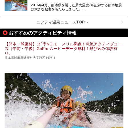
泉など有名な温泉地だけでなく、市街地にも天然温泉が湧き
2016年4月、熊本県を襲った最大震度7を記録する熊本地震
出すスーパー銭湯が豊富です。なかでも注目のスーパー銭湯
は大きな被害をもたらしました。
をピックアップしました。
阿蘇山麓の南阿蘇村の「地獄温泉 清風荘」、そして「清風
荘」から400mほど離れた「垂玉（たるたま）温泉 山口旅
ニフティ温泉ニュースTOPへ
館」の2軒は、この地震による土砂崩れなどのために、一時
期は孤立状態に。もしかしたらこの時のニュースで、「地獄
おすすめのアクティビティ情報
温泉」と「垂玉温泉」の名前を知った人もいるかもしれませ
ん。
【熊本・球磨村】ﾘﾋﾟ率NO.１ スリル満点！急流アクティブコー
この2軒は今どうなっているのでしょうか。実は現在は「地
ス（午前・午後）GoPro ムービーデータ無料！飛び込み体験有
獄温泉 青風荘．」「垂玉温泉 瀧日和」として営業を再開し
り。
ています。2021年に現地を訪問してきましたのでレポート
します。
熊本県球磨郡球磨村大字渡乙1498-1