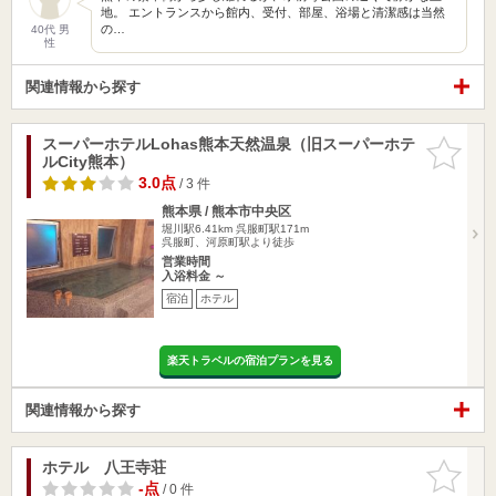
地。 エントランスから館内、受付、部屋、浴場と清潔感は当然
の…
40代 男
性
関連情報から探す
スーパーホテルLohas熊本天然温泉（旧スーパーホテ
お気に入
ルCity熊本）
りに追加
3.0点
/ 3 件
熊本県 / 熊本市中央区
堀川駅6.41km
呉服町駅171m
呉服町、河原町駅より徒歩
営業時間
入浴料金 ～
宿泊
ホテル
楽天トラベルの宿泊プランを見る
関連情報から探す
ホテル 八王寺荘
お気に入
りに追加
-点
/ 0 件