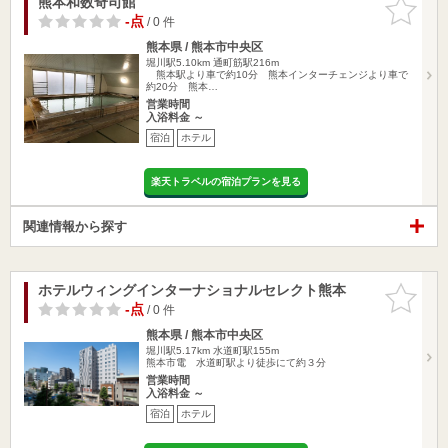
熊本和数奇司館
お気に入
りに追加
-点
/ 0 件
熊本県 / 熊本市中央区
堀川駅5.10km
通町筋駅216m
熊本駅より車で約10分 熊本インターチェンジより車で
約20分 熊本…
営業時間
入浴料金 ～
宿泊
ホテル
楽天トラベルの宿泊プランを見る
関連情報から探す
ホテルウィングインターナショナルセレクト熊本
お気に入
りに追加
-点
/ 0 件
熊本県 / 熊本市中央区
堀川駅5.17km
水道町駅155m
熊本市電 水道町駅より徒歩にて約３分
営業時間
入浴料金 ～
宿泊
ホテル