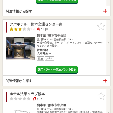
関連情報から探す
アパホテル 熊本交通センター南
お気に入
りに追加
3.0点
/ 1 件
熊本県 / 熊本市中央区
堀川駅6.12km
慶徳校前駅105m
◆熊本交通センター（バスターミナル）：交通センターか
らホテルまで徒歩…
営業時間
入浴料金 ～
宿泊
ホテル
楽天トラベルの宿泊プランを見る
関連情報から探す
ホテル法華クラブ熊本
お気に入
りに追加
-点
/ 0 件
熊本県 / 熊本市中央区
堀川駅6.27km
慶徳校前駅150m
熊本駅前路面電車で約10分慶徳校前下車徒歩1分/熊本空港