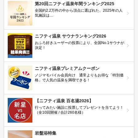
第20回ニフティ温泉年間ランキング2025
全国約2.2万件の中から頂点に選ばれた、2025年の人
気施設は…
ニフティ温泉 サウナランキング2026
おふろ好きユーザーの投票により、全国No.1サウナが
決定！
ニフティ温泉プレミアムクーポン
ノジマモバイル会員向け 通常よりもお得な「特別価
格」で人気の温泉を満喫できる！
【ニフティ温泉 百名湯2026】
行ってみたい施設に投票してプレゼントを当てよう！
（全10回開催 / 合計260名様）
岩盤浴特集