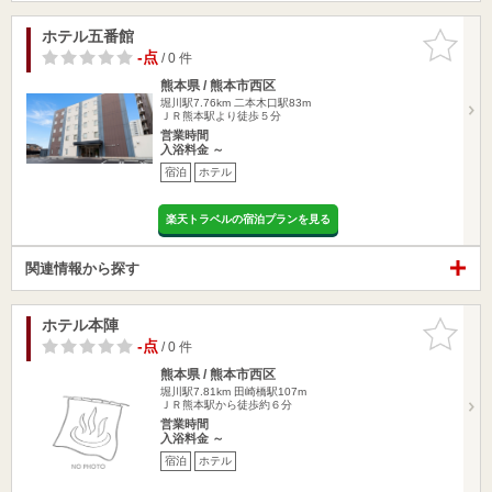
ホテル五番館
お気に入
りに追加
-点
/ 0 件
熊本県 / 熊本市西区
堀川駅7.76km
二本木口駅83m
ＪＲ熊本駅より徒歩５分
営業時間
入浴料金 ～
宿泊
ホテル
楽天トラベルの宿泊プランを見る
関連情報から探す
ホテル本陣
お気に入
りに追加
-点
/ 0 件
熊本県 / 熊本市西区
堀川駅7.81km
田崎橋駅107m
ＪＲ熊本駅から徒歩約６分
営業時間
入浴料金 ～
宿泊
ホテル