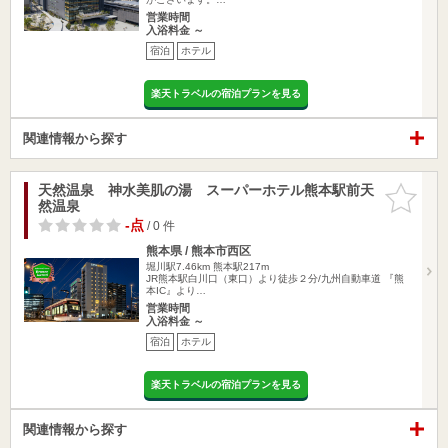
営業時間
入浴料金 ～
宿泊
ホテル
楽天トラベルの宿泊プランを見る
関連情報から探す
天然温泉 神水美肌の湯 スーパーホテル熊本駅前天
お気に入
然温泉
りに追加
-点
/ 0 件
熊本県 / 熊本市西区
堀川駅7.46km
熊本駅217m
JR熊本駅白川口（東口）より徒歩２分/九州自動車道 『熊
本IC』より…
営業時間
入浴料金 ～
宿泊
ホテル
楽天トラベルの宿泊プランを見る
関連情報から探す