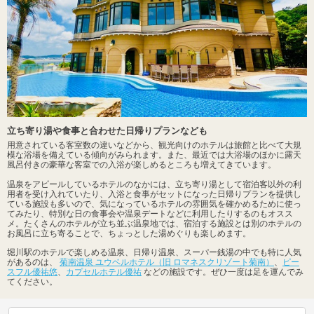
立ち寄り湯や食事と合わせた日帰りプランなども
用意されている客室数の違いなどから、観光向けのホテルは旅館と比べて大規
模な浴場を備えている傾向がみられます。また、最近では大浴場のほかに露天
風呂付きの豪華な客室での入浴が楽しめるところも増えてきています。
温泉をアピールしているホテルのなかには、立ち寄り湯として宿泊客以外の利
用者を受け入れていたり、入浴と食事がセットになった日帰りプランを提供し
ている施設も多いので、気になっているホテルの雰囲気を確かめるために使っ
てみたり、特別な日の食事会や温泉デートなどに利用したりするのもオスス
メ。たくさんのホテルが立ち並ぶ温泉地では、宿泊する施設とは別のホテルの
お風呂に立ち寄ることで、ちょっとした湯めぐりも楽しめます。
堀川駅のホテルで楽しめる温泉、日帰り温泉、スーパー銭湯の中でも特に人気
があるのは、
菊南温泉 ユウベルホテル（旧 ロマネスクリゾート菊南）
、
ピー
スフル優祐悠
、
カプセルホテル優祐
などの施設です。ぜひ一度は足を運んでみ
てください。