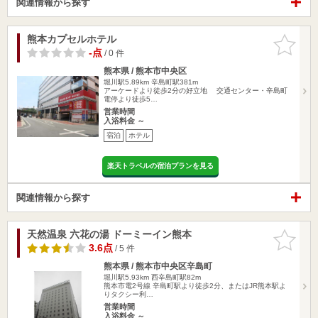
関連情報から探す
熊本カプセルホテル
お気に入
りに追加
-点
/ 0 件
熊本県 / 熊本市中央区
堀川駅5.89km
辛島町駅381m
アーケードより徒歩2分の好立地 交通センター・辛島町
電停より徒歩5…
営業時間
入浴料金 ～
宿泊
ホテル
楽天トラベルの宿泊プランを見る
関連情報から探す
天然温泉 六花の湯 ドーミーイン熊本
お気に入
りに追加
3.6点
/ 5 件
熊本県 / 熊本市中央区辛島町
堀川駅5.93km
西辛島町駅82m
熊本市電2号線 辛島町駅より徒歩2分、またはJR熊本駅よ
りタクシー利…
営業時間
入浴料金 ～