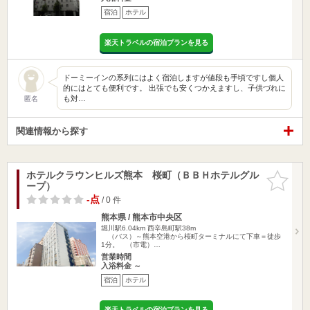
宿泊
ホテル
楽天トラベルの宿泊プランを見る
ドーミーインの系列にはよく宿泊しますが値段も手頃ですし個人
的にはとても便利です。 出張でも安くつかえますし、子供づれに
も対…
匿名
関連情報から探す
ホテルクラウンヒルズ熊本 桜町（ＢＢＨホテルグル
お気に入
ープ）
りに追加
-点
/ 0 件
熊本県 / 熊本市中央区
堀川駅6.04km
西辛島町駅38m
（バス）～熊本空港から桜町ターミナルにて下車＝徒歩
1分。 （市電）…
営業時間
入浴料金 ～
宿泊
ホテル
楽天トラベルの宿泊プランを見る