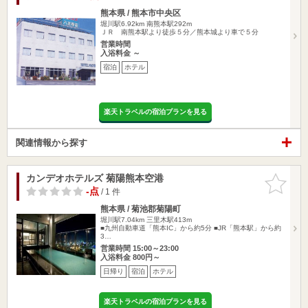
熊本県 / 熊本市中央区
堀川駅6.92km
南熊本駅292m
ＪＲ 南熊本駅より徒歩５分／熊本城より車で５分
営業時間
入浴料金 ～
宿泊
ホテル
楽天トラベルの宿泊プランを見る
関連情報から探す
カンデオホテルズ 菊陽熊本空港
お気に入
りに追加
-点
/ 1 件
熊本県 / 菊池郡菊陽町
堀川駅7.04km
三里木駅413m
■九州自動車道「熊本IC」から約5分 ■JR「熊本駅」から約
3…
営業時間 15:00～23:00
入浴料金 800円～
日帰り
宿泊
ホテル
楽天トラベルの宿泊プランを見る