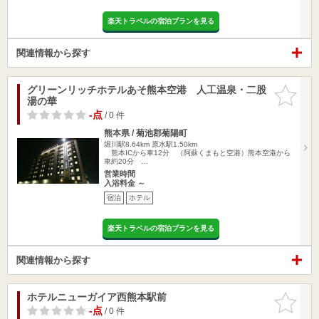
楽天トラベルの宿泊プランを見る
関連情報から探す
グリーンリッチホテルあそ熊本空港 人工温泉・二股
お気に入
湯の華
りに追加
-点
/ 0 件
熊本県 / 菊池郡菊陽町
堀川駅8.64km
原水駅1.50km
熊本ICから車12分 （阿蘇くまもと空港）熊本空港から
車約20分 …
営業時間
入浴料金 ～
宿泊
ホテル
楽天トラベルの宿泊プランを見る
関連情報から探す
ホテルニューガイア西熊本駅前
お気に入
りに追加
-点
/ 0 件