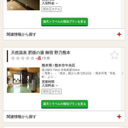
入浴料金 ～
宿泊
ホテル
楽天トラベルの宿泊プランを見る
関連情報から探す
天然温泉 肥後の湯 御宿 野乃熊本
お気に入
りに追加
-点
/ 0 件
熊本県 / 熊本市中央区
堀川駅5.79km
辛島町駅334m
＜電車＞ ・「熊本」駅から車で約10分 ・熊本市電「辛島
町」より…
営業時間
入浴料金 ～
宿泊
ホテル
楽天トラベルの宿泊プランを見る
関連情報から探す