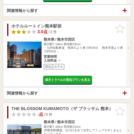
関連情報から探す
ホテルルートイン熊本駅前
お気に入
りに追加
3.0点
/ 2 件
熊本県 / 熊本市西区
堀川駅7.19km
熊本駅291m
・九州自動車道 熊本ICより車で約35分 熊本空港より車
で約50分…
営業時間
入浴料金 ～
宿泊
ホテル
楽天トラベルの宿泊プランを見る
関連情報から探す
THE BLOSSOM KUMAMOTO（ザ ブラッサム 熊本）
お気に入
りに追加
-点
/ 0 件
熊本県 / 熊本市西区
堀川駅7.46km
熊本駅152m
JR熊本駅隣接。白川口を出て右手にアミュプラザくまもと
がございます。…