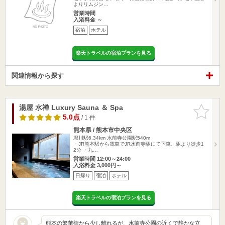
よりリムジン…
営業時間
入浴料金 ～
宿泊
ホテル
楽天トラベルの宿泊プランを見る
関連情報から探す
湯屋 水禅 Luxury Sauna ＆ Spa
お気に入
りに追加
5.0点
/ 1 件
熊本県 / 熊本市中央区
堀川駅6.34km
水前寺公園駅540m
・JR熊本駅から電車でJR水前寺駅にて下車、駅より徒歩1
2分 ・九…
営業時間 12:00～24:00
入浴料金 3,000円～
日帰り
宿泊
ホテル
楽天トラベルの宿泊プランを見る
熊本の繁華街から少し離れるが、水前寺公園の近くで静かな立