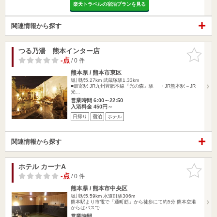
楽天トラベルの宿泊プランを見る
関連情報から探す
つる乃湯 熊本インター店
お気に入
りに追加
-点
/ 0 件
熊本県 / 熊本市東区
堀川駅5.27km
武蔵塚駅1.33km
■最寄駅 JR九州豊肥本線『光の森』駅 ・JR熊本駅～JR
光…
営業時間 6:00～22:50
入浴料金 450円～
日帰り
宿泊
ホテル
関連情報から探す
ホテル カーナA
お気に入
りに追加
-点
/ 0 件
熊本県 / 熊本市中央区
堀川駅5.59km
水道町駅306m
熊本駅より市電で「通町筋」から徒歩にて約5分 熊本空港
からはバスで…
営業時間