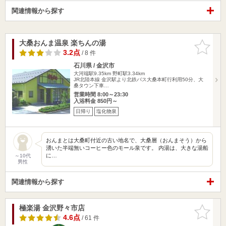
関連情報から探す
大桑おんま温泉 楽ちんの湯
お気に入
りに追加
3.2点
/ 8 件
石川県 / 金沢市
大河端駅9.35km
野町駅3.34km
JR北陸本線 金沢駅より北鉄バス大桑本町行利用50分、大
桑タウン下車…
営業時間 8:00～23:30
入浴料金 850円～
日帰り
塩化物泉
おんまとは大桑町付近の古い地名で、大桑層（おんまそう）から
湧いた半端無いコーヒー色のモール泉です。 内湯は、大きな湯船
に…
～10代
男性
関連情報から探す
極楽湯 金沢野々市店
お気に入
りに追加
4.6点
/ 61 件