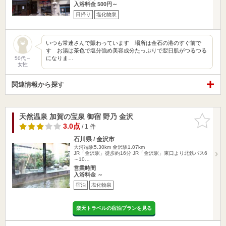
入浴料金 500円～
日帰り
塩化物泉
いつも常連さんで賑わっています 場所は金石の港のすぐ前で
す お湯は茶色で塩分強め美容成分たっぷりで翌日肌がつるつる
になりま…
50代～
女性
関連情報から探す
天然温泉 加賀の宝泉 御宿 野乃 金沢
お気に入
りに追加
3.0点
/ 1 件
石川県 / 金沢市
大河端駅5.30km
金沢駅1.07km
JR「金沢駅」徒歩約16分 JR「金沢駅」東口より北鉄バス6
～10…
営業時間
入浴料金 ～
宿泊
塩化物泉
楽天トラベルの宿泊プランを見る