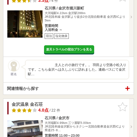
3.5点
/ 4 件
石川県 / 金沢市堀川新町
大河端駅4.22km
金沢駅288m
JR北陸本線 金沢駅より徒歩2分北陸自動車道 金沢西ICより
5km
営業時間
入浴料金 ～
宿泊
塩化物泉
楽天トラベルの宿泊プランを見る
主人との小旅行です。。 羽田より空路小松入り
です。こちら金沢へは久しぶりに訪れました。連絡バスにて金沢
駅…
匿名
関連情報から探す
金沢温泉 金石荘
お気に入
りに追加
4.0点
/ 22 件
石川県 / 金沢市
大河端駅4.99km
三ツ屋駅5.00km
JR北陸本線金沢駅からタクシー北陸自動車道金沢西ICより
県道25･8…
営業時間 11:00～23:00