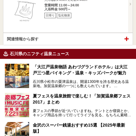
営業時間 11:00～24:00
入浴料金 500円～
日帰り
塩化物泉
関連情報から探す
石川県のニフティ温泉ニュース
「大江戸温泉物語 あわづグランドホテル」は大江
戸三つ星バイキング・温泉・キッズパークが魅力
石川県小松市の粟津温泉は、開湯1300年を誇る歴史ある温
泉地。加賀温泉郷の一つにも数えられています。
その粟津温泉に建つ「大江戸温泉物語 あわづグランドホテ
夏フェスを温泉旅館で楽しむ！「加賀温泉郷フェス
ル」（以下、あわづグランドホテル）は客室数97室のホテ
2017」まとめ
ルで、昨年2024年12月に露天風呂を新設。充実したキッズ
パークはファミリー層に大人気を博しています。さらに今年
夏フェスの季節が近づいていますね。テントとか寝袋とか、
2025年7月からは「大江戸三つ星バイキング」がスタート！
キャンプ用品を持って行ってライブを見る、もちろん素晴ら
しい１日になることでしょう。
この話題のホテルを取材してきたのでさっそく紹介します。
金沢のスーパー銭湯おすすめ15選 【2025年最新
いやでもね、暑いし汗や砂埃でドロドロになるしうるさくて
───
版】
夜は寝られないし、若い時はそういうのが良かったんですけ
提供元：大江戸温泉物語ホテルズ＆リゾーツ株式会社【P