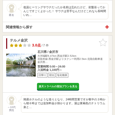
低温ヒーリングサウナだったか名前は忘れたけど、岩盤浴ってか
んじですごくよかった！ サウナは苦手なんだけどこれなら長時間
いれ…
匿名
関連情報から探す
テルメ金沢
お気に入
りに追加
3.0点
/ 7 件
石川県 / 金沢市
大河端駅6.47km
西金沢駅2.52km
北陸本線 西金沢駅よりタクシー利用2.5km 北陸自動車道
金沢西…
営業時間 0:00～24:00
入浴料金 1,100円～
日帰り
宿泊
塩化物泉
楽天トラベルの宿泊プランを見る
簡易ホテルのような造りとなり、24時間営業ですが夜中の３時か
ら朝６時までは追加料金が掛かります。湯は黄褐色のナトリウム
泉と…
～10代
男性