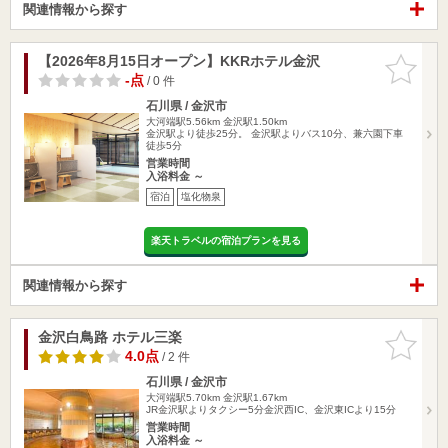
関連情報から探す
【2026年8月15日オープン】KKRホテル金沢
お気に入
りに追加
-点
/ 0 件
石川県 / 金沢市
大河端駅5.56km
金沢駅1.50km
金沢駅より徒歩25分。 金沢駅よりバス10分、兼六園下車
徒歩5分
営業時間
入浴料金 ～
宿泊
塩化物泉
楽天トラベルの宿泊プランを見る
関連情報から探す
金沢白鳥路 ホテル三楽
お気に入
りに追加
4.0点
/ 2 件
石川県 / 金沢市
大河端駅5.70km
金沢駅1.67km
JR金沢駅よりタクシー5分金沢西IC、金沢東ICより15分
営業時間
入浴料金 ～