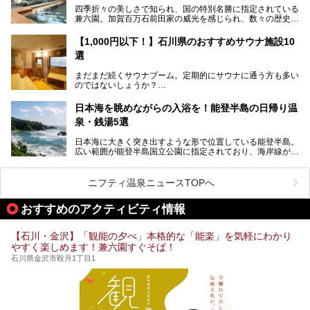
どね。かつての千代の富士なみに体力の限界を感じてる昨
R】
四季折々の美しさで知られ、国の特別名勝に指定されている
今、もうちょっと気楽なフェスはないかな、と探してたらあ
この記事は大江戸温泉物語 あわづグランドホテルのPR記事
兼六園。加賀百万石前田家の威光を感じられ、数々の歴史的
りましたよ！
です。
な建造物がある金沢城公園など、名所旧跡が多い金沢エリ
ア。国内でも特に人気の観光地の1つです。北陸新幹線で東
「加賀温泉郷フェス 2017」が石川県・山代温泉の瑠璃光を
【1,000円以下！】石川県のおすすめサウナ施設10
京から約2時間30分と、首都圏からアクセスしやすい立地も
全館貸し切って開催！
選
魅力ですね。
金沢市郊外には湯涌温泉や深谷温泉などの良質な温泉があ
まさかの温泉旅館でフェス！ライブの後は温泉に入って泊ま
まだまだ続くサウナブーム。定期的にサウナに通う方も多い
り、観光に加えて温泉もぜひ楽しみたいところ。金沢エリア
れちゃう！なんということでしょう！！
のではないしょうか？
でおすすめのスーパー銭湯をご紹介します。
加賀温泉郷フェス2017についてまとめます！
今回はそんなサウナによく行く人もこれから楽しむ人も格安
日本海を眺めながらの入浴を！能登半島の日帰り温
で楽しめるサウナを紹介します。
泉・銭湯5選
街中でアクセス抜群のところや、温泉とともに楽しめる施設
日本海に大きく突き出すような形で位置している能登半島。
など、種類豊富ですよ。
広い範囲が能登半島国立公園に指定されており、海岸線が作
り出す美しい景観が楽しめる景勝地です。
今回の記事では石川県にある1,000円以下のおすすめサウナ
車で行くのがオススメですが、ドライブの際にぜひ一緒に楽
施設を紹介します。
しんでいただきたいのが温泉です。絶景を眺めながらつかる
ニフティ温泉ニュースTOPへ
温泉は最高ですよ！ 今回はそんな能登の温泉を5つご紹介
します。
おすすめのアクティビティ情報
【石川・金沢】「観能の夕べ」本格的な「能楽」を気軽にわかり
やすく楽しめます！兼六園すぐそば！
石川県金沢市鞍月1丁目1