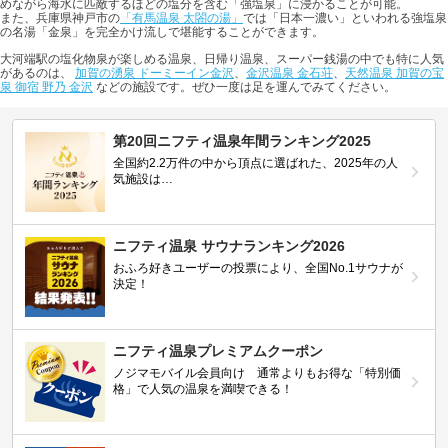
めながら海水に匹敵するほどの塩分を含む「強塩泉」に浸かることが可能。
また、兵庫県神戸市の
「有馬温泉 太閤の湯」
では「日本一濃い」といわれる強塩泉
の名湯「金泉」を完全かけ流しで堪能することができます。
大河端駅の塩化物泉が楽しめる温泉、日帰り温泉、スーパー銭湯の中でも特に人気
があるのは、
加賀の湧泉 ドーミーイン金沢
、
金沢温泉 金石荘
、
天然温泉 加賀の宝
泉 御宿 野乃 金沢
などの施設です。ぜひ一度は足を運んでみてください。
第20回ニフティ温泉年間ランキング2025
全国約2.2万件の中から頂点に選ばれた、2025年の人
気施設は…
ニフティ温泉 サウナランキング2026
おふろ好きユーザーの投票により、全国No.1サウナが
決定！
ニフティ温泉プレミアムクーポン
ノジマモバイル会員向け 通常よりもお得な「特別価
格」で人気の温泉を満喫できる！