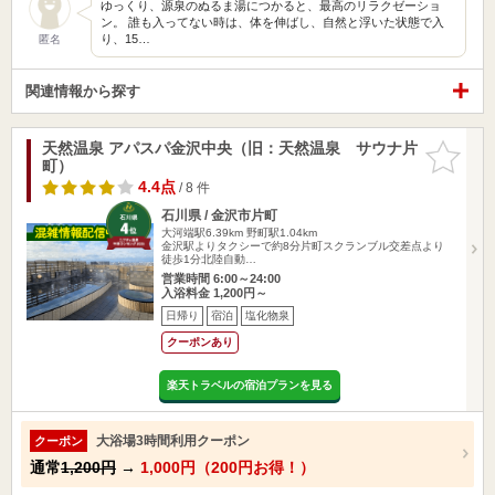
ゆっくり、源泉のぬるま湯につかると、最高のリラクゼーショ
ン。 誰も入ってない時は、体を伸ばし、自然と浮いた状態で入
り、15…
匿名
関連情報から探す
天然温泉 アパスパ金沢中央（旧：天然温泉 サウナ片
お気に入
町）
りに追加
4.4点
/ 8 件
石川県 / 金沢市片町
大河端駅6.39km
野町駅1.04km
金沢駅よりタクシーで約8分片町スクランブル交差点より
徒歩1分北陸自動…
営業時間 6:00～24:00
入浴料金 1,200円～
日帰り
宿泊
塩化物泉
クーポンあり
楽天トラベルの宿泊プランを見る
大浴場3時間利用クーポン
クーポン
通常
1,200円
→
1,000円（200円お得！）