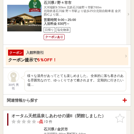
石川県 / 野々市市
大河端駅9.50km
北鉄石川線野々市駅760m
北陸鉄道石川線 野々市駅より徒歩25分北陸自動車道 金沢
西ICより国…
営業時間 9:00～25:00
入浴料金 830円～
日帰り
塩化物泉
クーポンあり
入館料割引
クーポン
クーポン提示で
5％OFF！
様々な湯舟があってとても楽しめました。 全体的に落ち着きのあ
る雰囲気なので、ゆっくりできて癒されます。 定期的に行きたい
場…
30代 男
性
関連情報から探す
オータム天然温泉しあわせの湯II（閉館しました）
お気に入
りに追加
-点
/ 0 件
石川県 / 金沢市
大河端駅9.46km
野町駅4.44km