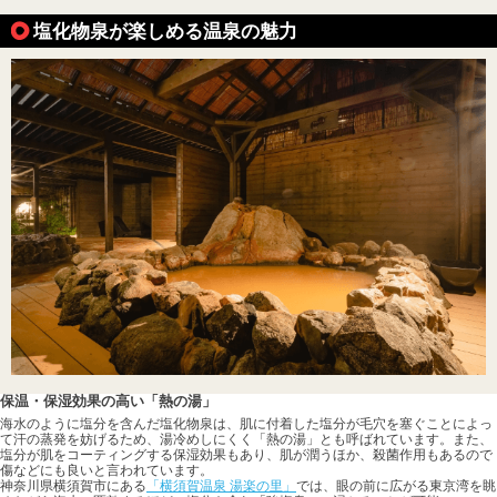
塩化物泉が楽しめる温泉の魅力
保温・保湿効果の高い「熱の湯」
海水のように塩分を含んだ塩化物泉は、肌に付着した塩分が毛穴を塞ぐことによっ
て汗の蒸発を妨げるため、湯冷めしにくく「熱の湯」とも呼ばれています。また、
塩分が肌をコーティングする保湿効果もあり、肌が潤うほか、殺菌作用もあるので
傷などにも良いと言われています。
神奈川県横須賀市にある
「横須賀温泉 湯楽の里」
では、眼の前に広がる東京湾を眺