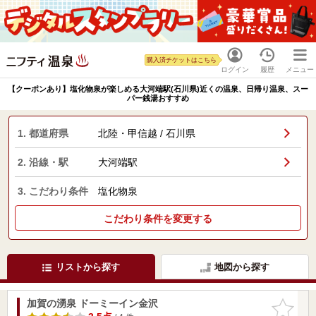
購入済チケットはこちら
ログイン
履歴
メニュー
【クーポンあり】塩化物泉が楽しめる大河端駅(石川県)近くの温泉、日帰り温泉、スー
パー銭湯おすすめ
1. 都道府県
北陸・甲信越 / 石川県
2. 沿線・駅
大河端駅
3. こだわり条件
塩化物泉
こだわり条件を変更する
リストから探す
地図から探す
加賀の湧泉 ドーミーイン金沢
お気に入
りに追加