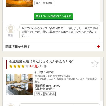
宿泊
塩化物泉
楽天トラベルの宿泊プランを見る
金沢で行われるライブに参加目的で、一泊しました。 観光に便利
な場所でしたが、周りに温泉があるホテルは少なかったと思いま
す。…
匿名
関連情報から探す
金城温泉元湯（きんじょうおんせんもとゆ）
お気に入
りに追加
4.3点
/ 45 件
石川県 / 金沢市
大河端駅5.74km
西金沢駅3.69km
・車でお越しの方へ 高速道路「金沢西IC」近く「松島北交
差点」…
営業時間 6:00～24:00
入浴料金 500円～
日帰り
塩化物泉