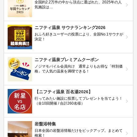
全国約2.2万件の中から頂点に選ばれた、2025年の人
気施設は…
ニフティ温泉 サウナランキング2026
おふろ好きユーザーの投票により、全国No.1サウナが
決定！
ニフティ温泉プレミアムクーポン
ノジマモバイル会員向け 通常よりもお得な「特別価
格」で人気の温泉を満喫できる！
【ニフティ温泉 百名湯2026】
行ってみたい施設に投票してプレゼントを当てよう！
（全10回開催 / 合計260名様）
岩盤浴特集
日本全国の岩盤浴情報だけをピックアップ。まとめて
検索！