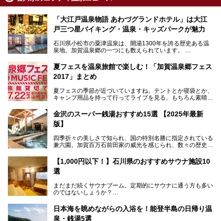
「大江戸温泉物語 あわづグランドホテル」は大江
戸三つ星バイキング・温泉・キッズパークが魅力
石川県小松市の粟津温泉は、開湯1300年を誇る歴史ある温
泉地。加賀温泉郷の一つにも数えられています。
その粟津温泉に建つ「大江戸温泉物語 あわづグランドホテ
夏フェスを温泉旅館で楽しむ！「加賀温泉郷フェス
ル」（以下、あわづグランドホテル）は客室数97室のホテ
2017」まとめ
ルで、昨年2024年12月に露天風呂を新設。充実したキッズ
パークはファミリー層に大人気を博しています。さらに今年
夏フェスの季節が近づいていますね。テントとか寝袋とか、
2025年7月からは「大江戸三つ星バイキング」がスタート！
キャンプ用品を持って行ってライブを見る、もちろん素晴ら
しい１日になることでしょう。
この話題のホテルを取材してきたのでさっそく紹介します。
金沢のスーパー銭湯おすすめ15選 【2025年最新
いやでもね、暑いし汗や砂埃でドロドロになるしうるさくて
───
版】
夜は寝られないし、若い時はそういうのが良かったんですけ
提供元：大江戸温泉物語ホテルズ＆リゾーツ株式会社【P
どね。かつての千代の富士なみに体力の限界を感じてる昨
R】
四季折々の美しさで知られ、国の特別名勝に指定されている
今、もうちょっと気楽なフェスはないかな、と探してたらあ
この記事は大江戸温泉物語 あわづグランドホテルのPR記事
兼六園。加賀百万石前田家の威光を感じられ、数々の歴史的
りましたよ！
です。
な建造物がある金沢城公園など、名所旧跡が多い金沢エリ
ア。国内でも特に人気の観光地の1つです。北陸新幹線で東
「加賀温泉郷フェス 2017」が石川県・山代温泉の瑠璃光を
【1,000円以下！】石川県のおすすめサウナ施設10
京から約2時間30分と、首都圏からアクセスしやすい立地も
全館貸し切って開催！
選
魅力ですね。
金沢市郊外には湯涌温泉や深谷温泉などの良質な温泉があ
まさかの温泉旅館でフェス！ライブの後は温泉に入って泊ま
まだまだ続くサウナブーム。定期的にサウナに通う方も多い
り、観光に加えて温泉もぜひ楽しみたいところ。金沢エリア
れちゃう！なんということでしょう！！
のではないしょうか？
でおすすめのスーパー銭湯をご紹介します。
加賀温泉郷フェス2017についてまとめます！
今回はそんなサウナによく行く人もこれから楽しむ人も格安
日本海を眺めながらの入浴を！能登半島の日帰り温
で楽しめるサウナを紹介します。
泉・銭湯5選