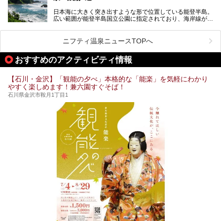
街中でアクセス抜群のところや、温泉とともに楽しめる施設
日本海に大きく突き出すような形で位置している能登半島。
など、種類豊富ですよ。
広い範囲が能登半島国立公園に指定されており、海岸線が作
り出す美しい景観が楽しめる景勝地です。
今回の記事では石川県にある1,000円以下のおすすめサウナ
車で行くのがオススメですが、ドライブの際にぜひ一緒に楽
施設を紹介します。
しんでいただきたいのが温泉です。絶景を眺めながらつかる
ニフティ温泉ニュースTOPへ
温泉は最高ですよ！ 今回はそんな能登の温泉を5つご紹介
します。
おすすめのアクティビティ情報
【石川・金沢】「観能の夕べ」本格的な「能楽」を気軽にわかり
やすく楽しめます！兼六園すぐそば！
石川県金沢市鞍月1丁目1