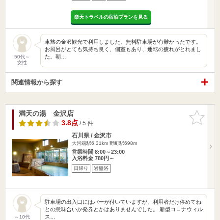
楽天トラベルの宿泊プランを見る
車旅の金沢観光で利用しました。無料駐車場が有難かったです。
お風呂がとても気持ち良く、個室もあり、運転の疲れがとれまし
た。朝…
50代～
女性
関連情報から探す
満天の湯 金沢店
お気に入
りに追加
3.8点
/ 5 件
石川県 / 金沢市
大河端駅6.31km
野町駅698m
営業時間 8:00～23:00
入浴料金 780円～
日帰り
岩盤浴
駐車場の出入口にはバーが付いていますが、利用者だけ停めてね
との意味合いか発券とかはありませんでした。 新型コロナウィル
ス…
～10代