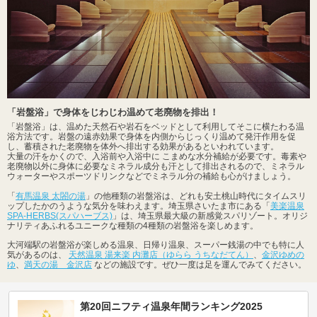
「岩盤浴」で身体をじわじわ温めて老廃物を排出！
「岩盤浴」は、温めた天然石や岩石をベッドとして利用してそこに横たわる温
浴方法です。岩盤の遠赤効果で身体を内側からじっくり温めて発汗作用を促
し、蓄積された老廃物を体外へ排出する効果があるといわれています。
大量の汗をかくので、入浴前や入浴中に こまめな水分補給が必要です。毒素や
老廃物以外に身体に必要なミネラル成分も汗として排出されるので、ミネラル
ウォーターやスポーツドリンクなどでミネラル分の補給も心がけましょう。
「
有馬温泉 太閤の湯
」の他種類の岩盤浴は、どれも安土桃山時代にタイムスリ
ップしたかのうような気分を味わえます。埼玉県さいたま市にある「
美楽温泉
SPA-HERBS(スパハーブス)
」は、埼玉県最大級の新感覚スパリゾート。オリジ
ナリティあふれるユニークな種類の4種類の岩盤浴を楽しめます。
大河端駅の岩盤浴が楽しめる温泉、日帰り温泉、スーパー銭湯の中でも特に人
気があるのは、
天然温泉 湯来楽 内灘店（ゆらら うちなだてん）
、
金沢ゆめの
ゆ
、
満天の湯 金沢店
などの施設です。ぜひ一度は足を運んでみてください。
第20回ニフティ温泉年間ランキング2025