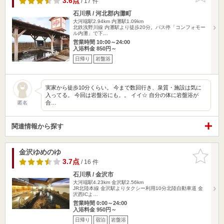
3.6点
/ 17 件
石川県 / 河北郡内灘町
大河端駅2.94km
内灘駅1.09km
北鉄浅野川線 内灘駅より徒歩20分。バス停「コンフォモー
ル内灘」で下…
営業時間 10:00～24:00
入浴料金 850円～
日帰り
岩盤浴
実家から徒歩10分くらい。 今まで数回行き、泉質・施設は気に
入ってる。 今回は岩盤浴にも。。 イイ☆ 自分の体に岩盤浴が
合…
匿名
関連情報から探す
金沢ゆめのゆ
お気に入
りに追加
3.7点
/ 16 件
石川県 / 金沢市
大河端駅4.23km
金沢駅2.56km
JR北陸本線 金沢駅よりタクシー利用10分北陸自動車道 金
沢西ICよ…
営業時間 0:00～24:00
入浴料金 950円～
日帰り
宿泊
岩盤浴