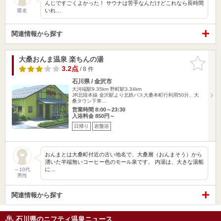
んじですごくよかった！ サウナは苦手なんだけどこれなら長時間
いれ…
匿名
関連情報から探す
大桑おんま温泉 楽ちんの湯
お気に入
りに追加
3.2点
/ 8 件
石川県 / 金沢市
大河端駅9.35km
野町駅3.34km
JR北陸本線 金沢駅より北鉄バス大桑本町行利用50分、大
桑タウン下車…
営業時間 8:00～23:30
入浴料金 850円～
日帰り
岩盤浴
おんまとは大桑町付近の古い地名で、大桑層（おんまそう）から
湧いた半端無いコーヒー色のモール泉です。 内湯は、大きな湯船
に…
～10代
男性
関連情報から探す
石川県のニフティ温泉ニュース