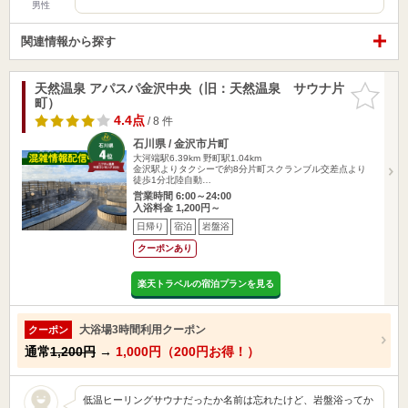
男性
関連情報から探す
天然温泉 アパスパ金沢中央（旧：天然温泉 サウナ片
お気に入
町）
りに追加
4.4点
/ 8 件
石川県 / 金沢市片町
大河端駅6.39km
野町駅1.04km
金沢駅よりタクシーで約8分片町スクランブル交差点より
徒歩1分北陸自動…
営業時間 6:00～24:00
入浴料金 1,200円～
日帰り
宿泊
岩盤浴
クーポンあり
楽天トラベルの宿泊プランを見る
大浴場3時間利用クーポン
クーポン
通常
1,200円
→
1,000円（200円お得！）
低温ヒーリングサウナだったか名前は忘れたけど、岩盤浴ってか