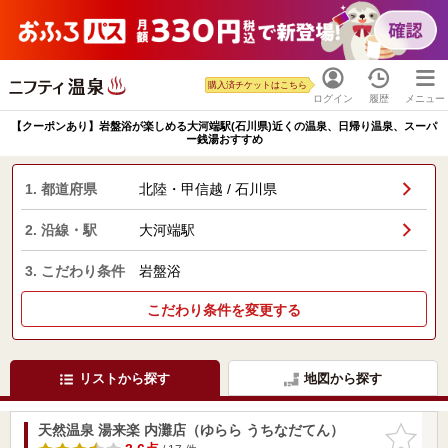
購入済チケットはこちら
ログイン
履歴
メニュー
【クーポンあり】岩盤浴が楽しめる大河端駅(石川県)近くの温泉、日帰り温泉、スーパ
ー銭湯おすすめ
1. 都道府県
北陸・甲信越 / 石川県
2. 沿線・駅
大河端駅
3. こだわり条件
岩盤浴
こだわり条件を変更する
リストから探す
地図から探す
天然温泉 湯来楽 内灘店（ゆらら うちなだてん）
お気に入
りに追加