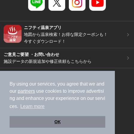
ニフティ温泉アプリ
地図から温泉検索！お得な限定クーポンも！
今すぐダウンロード！
ご意見ご要望 ・お問い合わせ
施設データの新規追加や修正依頼もこちらから
スマートフォン
/
PC
加盟店募集（資料請求）
広告出稿のご案内
By using our services, you agree that we and
our
partners
use cookies to improve advertisi
利用規約
ライフスタイルMEMBERS+規約
ng and enhance your experience on our servi
特定商取引法に基づく表記
ヘルプ
採用情報
ces.
Learn more
運営会社
個人情報保護ポリシー
©NIFTY Lifestyle Co., Ltd.
OK