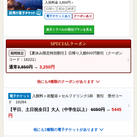
入浴料金 3,850円～
日帰り
宿泊
絶景
電子チケットあり
クーポンあり
楽天トラベルの宿泊プランを見る
【夏休み限定特別割引】日帰り入館600円割引（クーポン
期間限定
コード：18222）
通常
3,850円
→
3,250円
他にも4種類のクーポンがあります
入館料＋岩盤浴＋セルフドリンク1杯 割引 受付コー
電子チケット
ド 10284
【平日、土日祝全日】大人（中学生以上）
6050円
→
5445
円
他にも1種類の電子チケットがあります