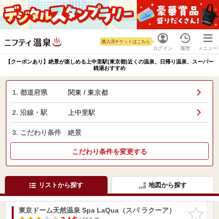
購入済チケットはこちら
ログイン
履歴
メニュー
【クーポンあり】絶景が楽しめる上中里駅(東京都)近くの温泉、日帰り温泉、スーパー
銭湯おすすめ
1. 都道府県
関東 / 東京都
2. 沿線・駅
上中里駅
3. こだわり条件
絶景
こだわり条件を変更する
リストから探す
地図から探す
東京ドーム天然温泉 Spa LaQua（スパ ラクーア）
お気に入
りに追加