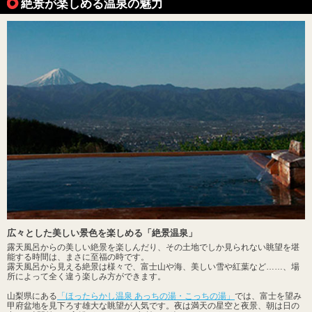
絶景が楽しめる温泉の魅力
広々とした美しい景色を楽しめる「絶景温泉」
露天風呂からの美しい絶景を楽しんだり、その土地でしか見られない眺望を堪
能する時間は、まさに至福の時です。
露天風呂から見える絶景は様々で、富士山や海、美しい雪や紅葉など……、場
所によって全く違う楽しみ方ができます。
山梨県にある
「ほったらかし温泉 あっちの湯・こっちの湯」
では、富士を望み
甲府盆地を見下ろす雄大な眺望が人気です。夜は満天の星空と夜景、朝は日の