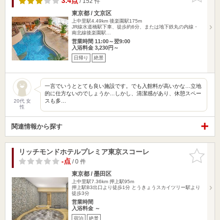
3.4点
/ 152 件
東京都 / 文京区
上中里駅4.49km
後楽園駅175m
JR線水道橋駅下車、徒歩約6分、または地下鉄丸の内線・
南北線後楽園駅…
営業時間 11:00～翌9:00
入浴料金 3,230円～
日帰り
絶景
一言でいうととても良い施設です。でも入館料が高いかな…立地
的に仕方ないのでしょうか…しかし、清潔感があり、休憩スペー
スも多…
20代 女
性
関連情報から探す
リッチモンドホテルプレミア東京スコーレ
お気に入
りに追加
-点
/ 0 件
東京都 / 墨田区
上中里駅7.36km
押上駅95m
押上駅B3出口より徒歩1分 とうきょうスカイツリー駅より
徒歩3分
営業時間
入浴料金 ～
宿泊
絶景