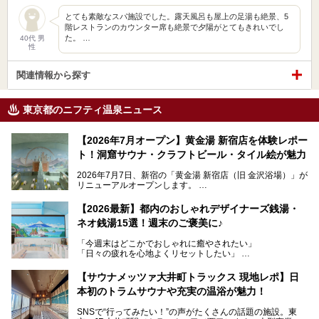
とても素敵なスパ施設でした。露天風呂も屋上の足湯も絶景、5
階レストランのカウンター席も絶景で夕陽がとてもきれいでし
た。 …
40代 男
性
関連情報から探す
東京都のニフティ温泉ニュース
【2026年7月オープン】黄金湯 新宿店を体験レポー
ト！洞窟サウナ・クラフトビール・タイル絵が魅力
2026年7月7日、新宿の「黄金湯 新宿店（旧 金沢浴場）」が
リニューアルオープンします。
レトロでノスタルジックなタイル絵はそのまま、昔からここ
【2026最新】都内のおしゃれデザイナーズ銭湯・
を知る地元の人にも、新しく足を運んでくれる人にも愛され
ネオ銭湯15選！週末のご褒美に♪
る、今の時代の"銭湯"として生まれ変わりました。洞窟のよ
うなユニークなサウナ、自家醸造のクラフトビールが飲める
「今週末はどこかでおしゃれに癒やされたい」
ビアバーなど、新しく登場したスポットも併せて紹介しま
「日々の疲れを心地よくリセットしたい」
す。充実した設備があるのに、基本の入浴料が銭湯価格の5
──そんなときにおすすめなのが、今、都内で大きなブーム
50円というのも嬉しすぎます！
となっている新しいスタイルの銭湯です。
【サウナメッツァ大井町トラックス 現地レポ】日
本初のトラムサウナや充実の温浴が魅力！
最近、SNSやメディアで「デザイナーズ銭湯」や「ネオ銭
湯」という言葉をよく耳にしませんか？
SNSで“行ってみたい！”の声がたくさんの話題の施設。東