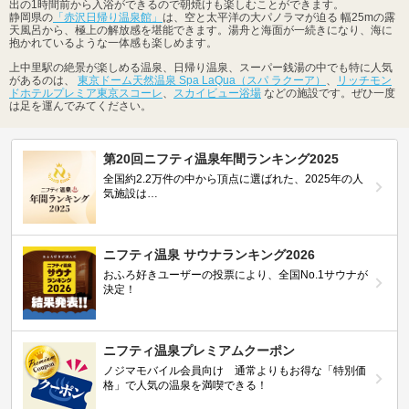
出の1時間前から入浴ができるので朝焼けも楽しむことができます。
静岡県の
「赤沢日帰り温泉館」
は、空と太平洋の大パノラマが迫る 幅25mの露
天風呂から、極上の解放感を堪能できます。湯舟と海面が一続きになり、海に
抱かれているような一体感も楽しめます。
上中里駅の絶景が楽しめる温泉、日帰り温泉、スーパー銭湯の中でも特に人気
があるのは、
東京ドーム天然温泉 Spa LaQua（スパ ラクーア）
、
リッチモン
ドホテルプレミア東京スコーレ
、
スカイビュー浴場
などの施設です。ぜひ一度
は足を運んでみてください。
第20回ニフティ温泉年間ランキング2025
全国約2.2万件の中から頂点に選ばれた、2025年の人
気施設は…
ニフティ温泉 サウナランキング2026
おふろ好きユーザーの投票により、全国No.1サウナが
決定！
ニフティ温泉プレミアムクーポン
ノジマモバイル会員向け 通常よりもお得な「特別価
格」で人気の温泉を満喫できる！