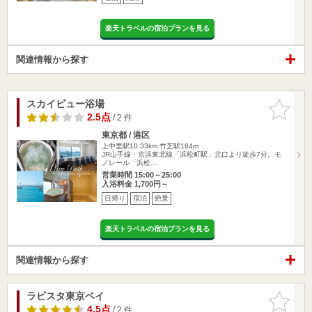
楽天トラベルの宿泊プランを見る
関連情報から探す
スカイビュー浴場
お気に入
りに追加
2.5点
/ 2 件
東京都 / 港区
上中里駅10.33km
竹芝駅184m
JR山手線・京浜東北線「浜松町駅」北口より徒歩7分。モ
ノレール「浜松…
営業時間 15:00～25:00
入浴料金 1,700円～
日帰り
宿泊
絶景
楽天トラベルの宿泊プランを見る
関連情報から探す
ラビスタ東京ベイ
お気に入
りに追加
4.5点
/ 2 件