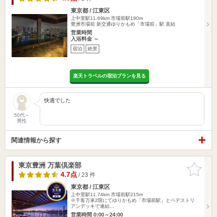
東京都 / 江東区
上中里駅11.69km
市場前駅190m
豊洲市場前 新交通ゆりかもめ「市場前」駅 直結
営業時間
入浴料金 ～
宿泊
絶景
楽天トラベルの宿泊プランを見る
快適でした
50代～
男性
関連情報から探す
東京豊洲 万葉倶楽部
お気に入
りに追加
4.7点
/ 23 件
東京都 / 江東区
上中里駅11.74km
市場前駅215m
※千客万来2階にてゆりかもめ「市場前駅」とペデストリ
アンデッキで連結…
営業時間 0:00～24:00