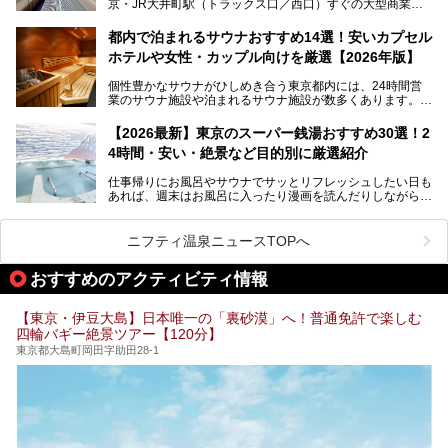
京・JR大井町駅（トラックス口／西口）すぐの大型商業施
本記事では、そもそもこれらがどんな銭湯なのか、その気に
設・大井町 トラックスに、2026年3月28日、「サウナメッ
なる違いを分かりやすく解説！さらに、都内で絶対に外せな
ツァ大井町トラックス」がニューオープン。施設の様子をレ
いおしゃれな名店15選を、おすすめの順番で一挙にご紹介
都内で泊まれるサウナおすすめ14選！安いカプセル
ポ―トします。
します。
ホテルや女性・カップル向けを厳選【2026年版】
個性豊かなサウナがひしめき合う東京都内には、24時間営
業のサウナ施設や泊まれるサウナ施設が数多くあります。
終電を逃した深夜の利用に限らず、時間を気にしないサウナ
を旅の目的とする「サ旅」や自分へのご褒美のための宿泊な
【2026最新】東京のスーパー銭湯おすすめ30選！2
ど、自分の好きなタイミングで好きなだけサ活ができるのが
4時間・安い・絶景など目的別に厳選紹介
魅力です。
仕事帰りにお風呂やサウナでサッとリフレッシュしたい日も
最近では、男性専用施設だけでなく、カップルや女性に嬉し
あれば、週末はお風呂に入ったり漫画を読んだりしながら一
い個室サウナも増えてきました。
日中ダラダラ過ごしたい日もあると思います。
この記事では、東京都内にある24時間営業のサウナの中か
また、終電を逃してしまい、「このまま朝までゆっくりでき
ら、特におすすめしたい施設14選をご紹介します。
ニフティ温泉ニュースTOPへ
る場所があれば」と探した経験がある人も多いのではないで
宿泊可能な施設もピックアップしているので、ぜひチェック
しょうか。
してみてください。
おすすめのアクティビティ情報
そこで本記事では、東京でおすすめのスーパー銭湯を、目的
別に厳選した30施設からご紹介します。
【東京・伊豆大島】日本唯一の「裏砂漠」へ！普通免許で楽しむ
24時間営業で宿泊できる施設や、1,000円以下で楽しめる安
四輪バギー絶景ツアー【120分】
い施設、デートや休日レジャーにもぴったりなエンタメ要素
が充実した施設など、利用のシーンに合わせて参考にしてく
東京都大島町岡田字助田28-1
ださい。