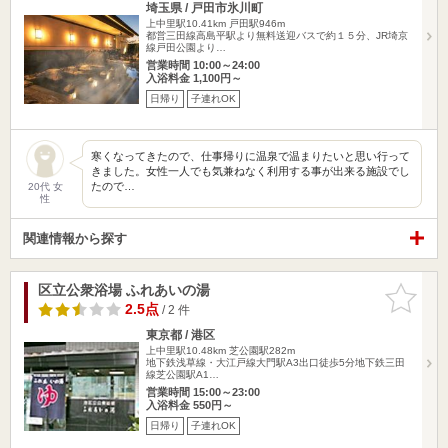
埼玉県 / 戸田市氷川町
上中里駅10.41km
戸田駅946m
都営三田線高島平駅より無料送迎バスで約１５分、JR埼京
線戸田公園より…
営業時間 10:00～24:00
入浴料金 1,100円～
日帰り
子連れOK
寒くなってきたので、仕事帰りに温泉で温まりたいと思い行って
きました。女性一人でも気兼ねなく利用する事が出来る施設でし
たので…
20代 女
性
関連情報から探す
区立公衆浴場 ふれあいの湯
お気に入
りに追加
2.5点
/ 2 件
東京都 / 港区
上中里駅10.48km
芝公園駅282m
地下鉄浅草線・大江戸線大門駅A3出口徒歩5分地下鉄三田
線芝公園駅A1…
営業時間 15:00～23:00
入浴料金 550円～
日帰り
子連れOK