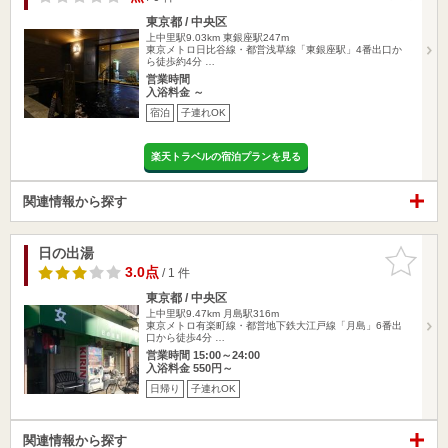
東京都 / 中央区
上中里駅9.03km
東銀座駅247m
東京メトロ日比谷線・都営浅草線「東銀座駅」4番出口か
ら徒歩約4分 …
営業時間
入浴料金 ～
宿泊
子連れOK
楽天トラベルの宿泊プランを見る
関連情報から探す
日の出湯
お気に入
りに追加
3.0点
/ 1 件
東京都 / 中央区
上中里駅9.47km
月島駅316m
東京メトロ有楽町線・都営地下鉄大江戸線「月島」6番出
口から徒歩4分 …
営業時間 15:00～24:00
入浴料金 550円～
日帰り
子連れOK
関連情報から探す