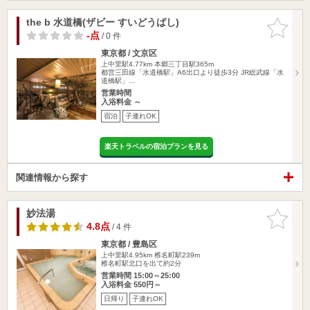
the b 水道橋(ザビー すいどうばし)
お気に入
りに追加
-点
/ 0 件
東京都 / 文京区
上中里駅4.77km
本郷三丁目駅365m
都営三田線「水道橋駅」A6出口より徒歩3分 JR総武線「水
道橋駅」…
営業時間
入浴料金 ～
宿泊
子連れOK
楽天トラベルの宿泊プランを見る
関連情報から探す
妙法湯
お気に入
りに追加
4.8点
/ 4 件
東京都 / 豊島区
上中里駅4.95km
椎名町駅239m
椎名町駅北口を出て約2分
営業時間 15:00～25:00
入浴料金 550円～
日帰り
子連れOK