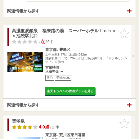
関連情報から探す
高濃度炭酸泉 福来路の湯 スーパーホテルＬｏｈａ
お気に入
ｓ池袋駅北口
りに追加
-点
/ 0 件
東京都 / 豊島区
上中里駅3.47km
池袋駅582m
池袋駅西口（北）20a出口より徒歩約5分。「ホテルサンシ
ティ」左脇の…
営業時間
入浴料金 ～
宿泊
子連れOK
楽天トラベルの宿泊プランを見る
関連情報から探す
雲翠泉
お気に入
りに追加
4.0点
/ 2 件
東京都 / 荒川区東日暮里