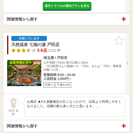
楽天トラベルの宿泊プランを見る
関連情報から探す
お気に入
今空いています
りに追加
天然温泉 七福の湯 戸田店
3.6点
/ 111 件
埼玉県 / 戸田市
上中里駅7.91km
西川口駅1.32km
・川口駅西口より路線バス「川50」または「川52」乗車喜
沢橋バス停 …
営業時間 9:00～25:00
入浴料金 1,000円～
日帰り
子連れOK
お風呂 ★4.5 炭酸風呂が広くなったので、以前より利用しやすく
なりました。浴槽の数も多い方だと思います。 …
30代 女
性
関連情報から探す