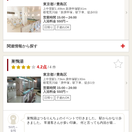
東京都 / 豊島区
上中里駅1.49km
新庚申塚駅41m
都電荒川線「新庚申塚」駅下車、徒歩0分
営業時間 15:00～24:00
入浴料金 550円～
日帰り
子連れOK
関連情報から探す
巣鴨湯
お気に入
りに追加
4.2点
/ 4 件
東京都 / 豊島区
上中里駅1.73km
庚申塚駅130m
都電荒川線「庚申塚」駅下車、徒歩1分
営業時間 15:00～24:00
入浴料金 550円～
日帰り
子連れOK
巣鴨湯はつるりんちょのイベントで行きました。 駅からかなり歩
きました。 常連客さんが多い印象。 何と言っても内浴が最…
50代～
女性