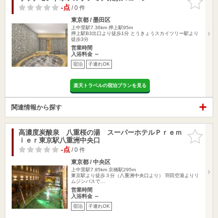
りに追加
-点
/ 0 件
東京都 / 墨田区
上中里駅7.36km
押上駅95m
押上駅B3出口より徒歩1分 とうきょうスカイツリー駅より
徒歩3分
営業時間
入浴料金 ～
宿泊
子連れOK
楽天トラベルの宿泊プランを見る
関連情報から探す
高濃度炭酸泉 八重桜の湯 スーパーホテルＰｒｅｍ
お気に入
ｉｅｒ東京駅八重洲中央口
りに追加
-点
/ 0 件
東京都 / 中央区
上中里駅7.85km
京橋駅295m
東京駅より徒歩３分（八重洲中央口より） 羽田空港よりリ
ムジンバスで…
営業時間
入浴料金 ～
宿泊
子連れOK