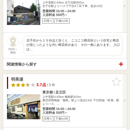
上中里駅4.64km
北千住駅993m
北千住駅よりバスで千住4丁目下車、徒歩10分
営業時間 15:00～24:00
入浴料金 550円～
日帰り
子連れOK
北千住から１５分ほど歩くと、ニコニコ商店街という住宅と商店
が混じったような渋い商店街があり、その一角にあります。 入口
は…
50代～
男性
関連情報から探す
明美湯
お気に入
りに追加
3.7点
/ 3 件
東京都 / 足立区
上中里駅4.65km
梅島駅923m
東武伊勢崎線「梅島」駅より徒歩13分 千代田線「町屋」駅
よりバス。…
営業時間 15:00～24:00
入浴料金 550円～
日帰り
子連れOK