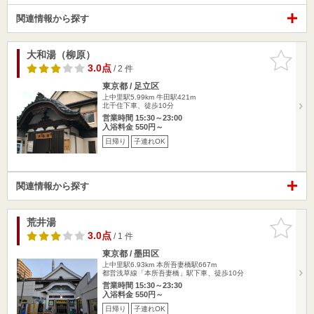
関連情報から探す
大和湯（柳原）
お気に入
りに追加
3.0点
/ 2 件
東京都 / 足立区
上中里駅5.99km
牛田駅421m
北千住下車、徒歩10分
営業時間 15:30～23:00
入浴料金 550円～
日帰り
子連れOK
関連情報から探す
荒井湯
お気に入
りに追加
3.0点
/ 1 件
東京都 / 墨田区
上中里駅6.93km
本所吾妻橋駅667m
都営浅草線「本所吾妻橋」駅下車、徒歩10分
営業時間 15:30～23:30
入浴料金 550円～
日帰り
子連れOK