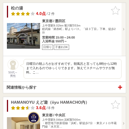
松の湯
お気に入
りに追加
4.0点
/ 2 件
東京都 / 墨田区
上中里駅8.02km
菊川駅553m
総武線「錦糸町」駅よりバス。「緑３丁目」下車、徒歩2
分
営業時間 15:00～24:00
入浴料金 550円～
日帰り
子連れOK
日曜日の朝ぶろがおすすめです。朝風呂と言っても8時から12時
まで入れるのでゆっくりできます。加えてスチームサウナが無
料。こ…
50代～
男性
関連情報から探す
HAMANOYU えど遊（iiyu HAMACHO内）
お気に入
りに追加
3.6点
/ 8 件
東京都 / 中央区
上中里駅8.04km
浜町駅500m
・都営地下鉄新宿線「浜町」駅徒歩7分 ・東京メトロ半蔵
門線「水天宮…