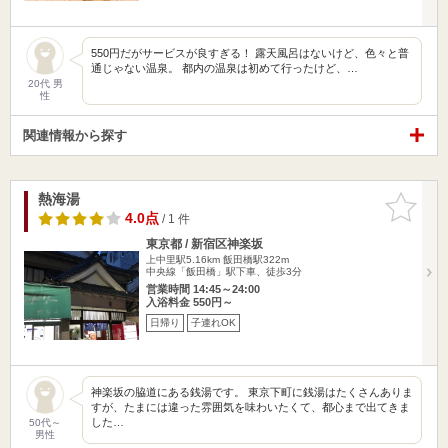
550円だがサービスが良すぎる！ 露天風呂はないけど、色々と普
通じゃない温泉。 都内の温泉は初めて行ったけど、…
20代 男
性
関連情報から探す
熱海湯
お気に入
りに追加
4.0点
/ 1 件
東京都 / 新宿区神楽坂
上中里駅5.16km
飯田橋駅322m
中央線「飯田橋」駅下車、徒歩3分
営業時間 14:45～24:00
入浴料金 550円～
日帰り
子連れOK
神楽坂の脇道にある銭湯です。 東京下町に銭湯はたくさんありま
すが、たまには違った雰囲気を味わいたくて、都心まで出てきま
した…
50代～
男性