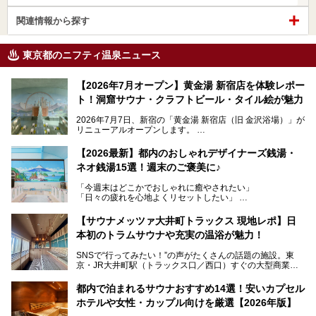
関連情報から探す
東京都のニフティ温泉ニュース
【2026年7月オープン】黄金湯 新宿店を体験レポー
ト！洞窟サウナ・クラフトビール・タイル絵が魅力
2026年7月7日、新宿の「黄金湯 新宿店（旧 金沢浴場）」が
リニューアルオープンします。
レトロでノスタルジックなタイル絵はそのまま、昔からここ
【2026最新】都内のおしゃれデザイナーズ銭湯・
を知る地元の人にも、新しく足を運んでくれる人にも愛され
ネオ銭湯15選！週末のご褒美に♪
る、今の時代の"銭湯"として生まれ変わりました。洞窟のよ
うなユニークなサウナ、自家醸造のクラフトビールが飲める
「今週末はどこかでおしゃれに癒やされたい」
ビアバーなど、新しく登場したスポットも併せて紹介しま
「日々の疲れを心地よくリセットしたい」
す。充実した設備があるのに、基本の入浴料が銭湯価格の5
──そんなときにおすすめなのが、今、都内で大きなブーム
50円というのも嬉しすぎます！
となっている新しいスタイルの銭湯です。
【サウナメッツァ大井町トラックス 現地レポ】日
本初のトラムサウナや充実の温浴が魅力！
最近、SNSやメディアで「デザイナーズ銭湯」や「ネオ銭
湯」という言葉をよく耳にしませんか？
SNSで“行ってみたい！”の声がたくさんの話題の施設。東
京・JR大井町駅（トラックス口／西口）すぐの大型商業施
本記事では、そもそもこれらがどんな銭湯なのか、その気に
設・大井町 トラックスに、2026年3月28日、「サウナメッ
なる違いを分かりやすく解説！さらに、都内で絶対に外せな
ツァ大井町トラックス」がニューオープン。施設の様子をレ
いおしゃれな名店15選を、おすすめの順番で一挙にご紹介
都内で泊まれるサウナおすすめ14選！安いカプセル
ポ―トします。
します。
ホテルや女性・カップル向けを厳選【2026年版】