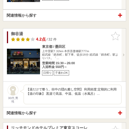
関連情報から探す
御谷湯
お気に入
りに追加
4.2点
/ 32 件
東京都 / 墨田区
上中里駅7.32km
本所吾妻橋駅777m
総武線「錦糸町」駅下車、徒歩16分 総武線「錦糸町」駅よ
りバス。「…
営業時間 15:30～26:00
入浴料金 550円～
日帰り
子連れOK
【湯だけで整う。街中の隠れ癒し空間】 利用頻度:定期的に利用
【湯の印象】 黒湯で高温、中温、低温（水風呂）…
30代 男
性
関連情報から探す
リッチモンドホテルプレミア東京スコーレ
お気に入