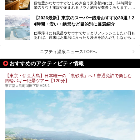
個性豊かなサウナがひしめき合う東京都内には、24時間営
業のサウナ施設や泊まれるサウナ施設が数多くあります。
終電を逃した深夜の利用に限らず、時間を気にしないサウナ
を旅の目的とする「サ旅」や自分へのご褒美のための宿泊な
【2026最新】東京のスーパー銭湯おすすめ30選！2
ど、自分の好きなタイミングで好きなだけサ活ができるのが
4時間・安い・絶景など目的別に厳選紹介
魅力です。
仕事帰りにお風呂やサウナでサッとリフレッシュしたい日も
最近では、男性専用施設だけでなく、カップルや女性に嬉し
あれば、週末はお風呂に入ったり漫画を読んだりしながら一
い個室サウナも増えてきました。
日中ダラダラ過ごしたい日もあると思います。
この記事では、東京都内にある24時間営業のサウナの中か
また、終電を逃してしまい、「このまま朝までゆっくりでき
ら、特におすすめしたい施設14選をご紹介します。
ニフティ温泉ニュースTOPへ
る場所があれば」と探した経験がある人も多いのではないで
宿泊可能な施設もピックアップしているので、ぜひチェック
しょうか。
してみてください。
おすすめのアクティビティ情報
そこで本記事では、東京でおすすめのスーパー銭湯を、目的
別に厳選した30施設からご紹介します。
【東京・伊豆大島】日本唯一の「裏砂漠」へ！普通免許で楽しむ
24時間営業で宿泊できる施設や、1,000円以下で楽しめる安
四輪バギー絶景ツアー【120分】
い施設、デートや休日レジャーにもぴったりなエンタメ要素
が充実した施設など、利用のシーンに合わせて参考にしてく
東京都大島町岡田字助田28-1
ださい。