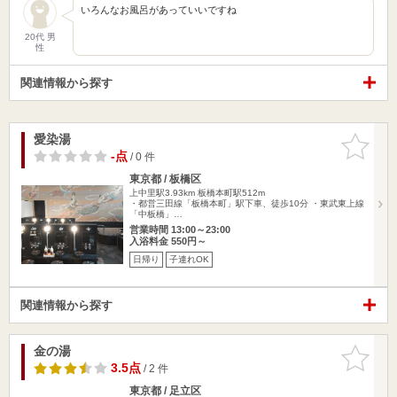
いろんなお風呂があっていいですね
20代 男
性
関連情報から探す
愛染湯
お気に入
りに追加
-点
/ 0 件
東京都 / 板橋区
上中里駅3.93km
板橋本町駅512m
・都営三田線「板橋本町」駅下車、徒歩10分 ・東武東上線
「中板橋」…
営業時間 13:00～23:00
入浴料金 550円～
日帰り
子連れOK
関連情報から探す
金の湯
お気に入
りに追加
3.5点
/ 2 件
東京都 / 足立区