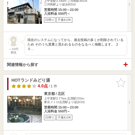
上中里駅3.54km
三河島駅361m
三河島駅より徒歩約5分
営業時間 15:00～22:00
入浴料金 550円～
日帰り
子連れOK
現在のシステムになってから、過去投稿の多くが削除されている
ため そのうち貴重と思われるものをなるべく掲載します。 ２
０…
～10代
男性
関連情報から探す
HOTランドみどり湯
お気に入
りに追加
4.0点
/ 1 件
東京都 / 北区
上中里駅3.77km
志茂駅153m
東京メトロ志茂駅より徒歩3分
営業時間 15:00～23:00
入浴料金 550円～
日帰り
子連れOK