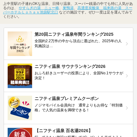
上中里駅の子連れOKな温泉、日帰り温泉、スーパー銭湯の中でも特に人気があ
るのは、
やすらぎの湯 ニュー椿
、
巣鴨湯
、
高濃度炭酸泉 福来路の湯 スー
パーホテルＬｏｈａｓ池袋駅北口
などの施設です。ぜひ一度は足を運んでみて
ください。
第20回ニフティ温泉年間ランキング2025
全国約2.2万件の中から頂点に選ばれた、2025年の人
気施設は…
ニフティ温泉 サウナランキング2026
おふろ好きユーザーの投票により、全国No.1サウナが
決定！
ニフティ温泉プレミアムクーポン
ノジマモバイル会員向け 通常よりもお得な「特別価
格」で人気の温泉を満喫できる！
【ニフティ温泉 百名湯2026】