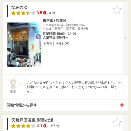
なみのゆ
お気に入
りに追加
3.5点
/ 4 件
東京都 / 杉並区
上中里駅9.99km
高円寺駅469m
中央線「高円寺」駅下車、徒歩7分
営業時間 15:00～24:00
入浴料金 550円～
日帰り
子連れOK
こどもの日が近づくとたくさんの煙突に鯉のぼりが泳ぎます。 小
杉湯にいく道を真っ直ぐ歩いて行くとあるのがなみのゆ。 駅か
ら…
匿名
関連情報から探す
天然戸田温泉 彩香の湯
お気に入
りに追加
4.1点
/ 187 件