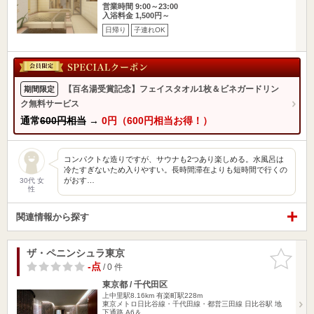
営業時間 9:00～23:00
入浴料金 1,500円～
日帰り
子連れOK
【百名湯受賞記念】フェイスタオル1枚＆ビネガードリン
期間限定
ク無料サービス
通常
600円相当
→
0円（600円相当お得！）
コンパクトな造りですが、サウナも2つあり楽しめる。水風呂は
冷たすぎないため入りやすい。長時間滞在よりも短時間で行くの
がおす…
30代 女
性
関連情報から探す
ザ・ペニンシュラ東京
お気に入
りに追加
-点
/ 0 件
東京都 / 千代田区
上中里駅8.16km
有楽町駅228m
東京メトロ日比谷線・千代田線・都営三田線 日比谷駅 地
下通路 A6＆…