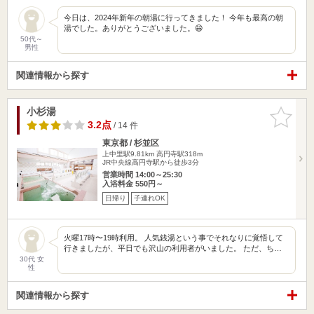
今日は、2024年新年の朝湯に行ってきました！ 今年も最高の朝
湯でした。ありがとうございました。😄
50代～
男性
関連情報から探す
小杉湯
お気に入
りに追加
3.2点
/ 14 件
東京都 / 杉並区
上中里駅9.81km
高円寺駅318m
JR中央線高円寺駅から徒歩3分
営業時間 14:00～25:30
入浴料金 550円～
日帰り
子連れOK
火曜17時〜19時利用。 人気銭湯という事でそれなりに覚悟して
行きましたが、平日でも沢山の利用者がいました。 ただ、ち…
30代 女
性
関連情報から探す