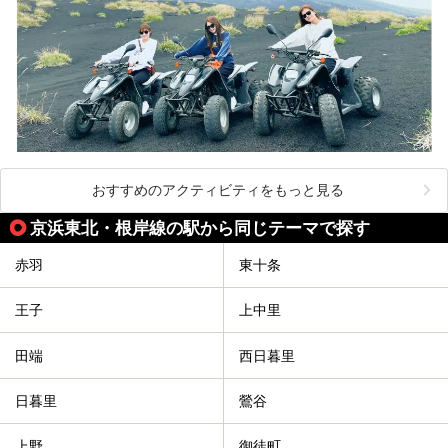
おすすめのアクティビティをもっと見る
京浜東北・根岸線の駅から同じテーマで探す
赤羽
東十条
王子
上中里
田端
西日暮里
日暮里
鶯谷
上野
御徒町