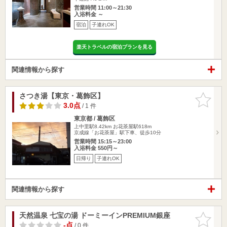
営業時間 11:00～21:30
入浴料金 ～
宿泊
子連れOK
楽天トラベルの宿泊プランを見る
関連情報から探す
さつき湯【東京・葛飾区】
お気に入
りに追加
3.0点
/ 1 件
東京都 / 葛飾区
上中里駅8.42km
お花茶屋駅618m
京成線「お花茶屋」駅下車、徒歩10分
営業時間 15:15～23:00
入浴料金 550円～
日帰り
子連れOK
関連情報から探す
天然温泉 七宝の湯 ドーミーインPREMIUM銀座
お気に入
りに追加
-点
/ 0 件