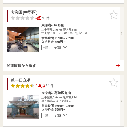
大和湯[中野区]
お気に入
りに追加
-点
/ 0 件
東京都 / 中野区
上中里駅9.58km
野方駅848m
中央線「高円寺」駅下車、徒歩13分
営業時間 15:00～23:00
入浴料金 550円～
日帰り
子連れOK
関連情報から探す
第一日立湯
お気に入
りに追加
4.5点
/ 4 件
東京都 / 葛飾区亀有
上中里駅9.64km
亀有駅324m
亀有駅北口より徒歩6分
営業時間 16:00～22:00
入浴料金 550円～
日帰り
子連れOK