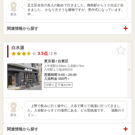
足立区在住の友人の勧めで行きました。梅島駅から１０分ほど歩
きました。 かなり古そうな建物ですが、受付式になっています。
中…
匿名
関連情報から探す
白水湯
お気に入
りに追加
3.5点
/ 2 件
東京都 / 台東区
上中里駅4.69km
入谷駅176m
入谷駅より徒歩約2分
営業時間 9:00～24:00
入浴料金 550円～
日帰り
子連れOK
上野で飲みに行く途中に、入谷で降りて銭湯に行ってきまし
た。入谷駅からすぐの場所にある、ビル型銭湯です。 湯殿のラ
イン…
匿名
関連情報から探す