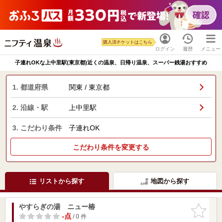
購入済チケットはこちら
ログイン
履歴
メニュー
子連れOKな上中里駅(東京都)近くの温泉、日帰り温泉、スーパー銭湯おすすめ
1. 都道府県
関東 / 東京都
2. 沿線・駅
上中里駅
3. こだわり条件
子連れOK
こだわり条件を変更する
リストから探す
地図から探す
やすらぎの湯 ニュー椿
お気に入
りに追加
-点
/ 0 件