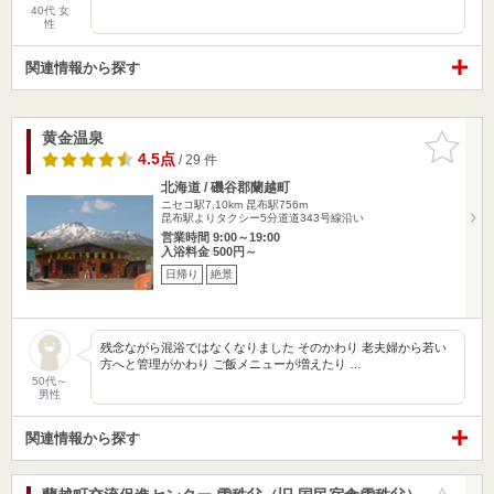
40代 女
性
関連情報から探す
黄金温泉
お気に入
りに追加
4.5点
/ 29 件
北海道 / 磯谷郡蘭越町
ニセコ駅7.10km
昆布駅756m
昆布駅よりタクシー5分道道343号線沿い
営業時間 9:00～19:00
入浴料金 500円～
日帰り
絶景
残念ながら混浴ではなくなりました そのかわり 老夫婦から若い
方へと管理がかわり ご飯メニューが増えたり …
50代～
男性
関連情報から探す