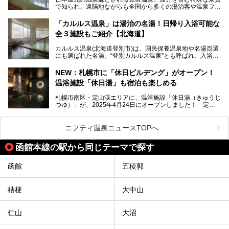
地体験し、独自の視点で豊富温泉の“天然オイルバス”をレポ
で知られ、遠隔地ながらも全国から多くの湯治客や温泉ファ
ート。温泉地概要や日帰り入浴施設をはじめ、宿泊施設・ア
ンが訪れる地です。
クセスまで徹底紹介します！
「カルルス温泉」は湯治の名湯！日帰り入浴可能な
「川島旅館」は、豊富温泉の開湯当初から営業する老舗旅
全３施設もご紹介【北海道】
館。とりわけ温泉の良さと名物のバター料理に定評があり、
口コミの評判も非常に高い宿。今回は筆者自ら宿泊し、自慢
カルルス温泉(北海道登別市)は、国民保養温泉地や名湯百選
の温泉や料理をはじめ、パブリックスペース・客室など宿の
にも選ばれた名湯。“登別カルルス温泉”とも呼ばれ、入浴剤
全貌を徹底的にご紹介します！
としてその名を聞いたことがある方も多いでしょう。観光色
豊かな登別温泉とは対照的な存在で、今も湯治場的な要素が
NEW：札幌市に「休日ビルヂング」がオープン！
残る閑静な温泉地です。
温浴施設「休日湯」も宿泊も楽しめる
今回、四半世紀以上に渡り全国の温泉を巡り続ける筆者が現
札幌市南区・定山渓エリアに、温浴施設「休日湯（きゅうじ
地体験し、カルルス温泉をご紹介。温泉地の概要や泉質解説
つゆ）」が、2025年4月24日にオープンしました！ 定山
をはじめ、日帰り入浴可能な全３施設の紹介・周辺観光・ア
渓の新たなランドマーク「休日ビルヂング」として誕生した
クセスまで徹底紹介します！
この施設は、温泉・サウナの「休日湯」・ラウンジの「THE
LOUNGE DAYOF」・グルメ「休日洋麺店」・ホテル「エク
ニフティ温泉ニュースTOPへ
スクラメーションホテル」で構成された、まさに大人の癒し
空間。
函館本線の駅から同じテーマで探す
今回は、そんな「休日ビルヂング」の魅力を5つのポイント
からご紹介します。
函館
五稜郭
桔梗
大中山
仁山
大沼