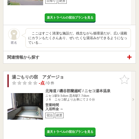
日帰り
絶景
楽天トラベルの宿泊プランを見る
ここはすごく清潔な施設だ。残念ながら循環湯だが、広い湯殿
にカランもたくさんあり、ぜいたくな湯浴みができるようになっ
ている…
匿名
関連情報から探す
湯ごもりの宿 アダージョ
お気に入
りに追加
-点
/ 0 件
北海道 / 磯谷郡蘭越町 / ニセコ湯本温泉
ニセコ駅9.54km
昆布駅7.74km
ＪＲ ニセコ駅よりお車にて２０分
営業時間
入浴料金 ～
宿泊
絶景
楽天トラベルの宿泊プランを見る