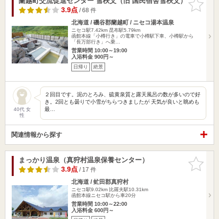
蘭越町交流促進センター 雪秩父（旧 国民宿舎雪秩父）
お気に入
りに追加
3.9点
/ 68 件
北海道 / 磯谷郡蘭越町 / ニセコ湯本温泉
ニセコ駅7.42km
昆布駅5.79km
函館本線「小樽行き」の電車で小樽駅下車、小樽駅から
「長万部行き」へ乗…
営業時間 10:00～19:00
入浴料金 900円～
日帰り
絶景
２回目です。泥のとろみ、硫黄泉質と露天風呂の数が多いので好
き。2回とも曇りで小雪がちらつきましたが 天気が良いと眺めも
最…
40代 女
性
関連情報から探す
まっかり温泉（真狩村温泉保養センター）
お気に入
りに追加
3.9点
/ 17 件
北海道 / 虻田郡真狩村
ニセコ駅9.02km
比羅夫駅10.31km
函館本線ニセコ駅から車20分
営業時間 10:00～22:00
入浴料金 600円～