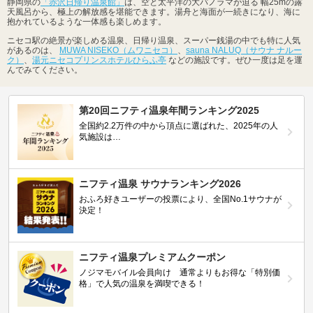
静岡県の
「赤沢日帰り温泉館」
は、空と太平洋の大パノラマが迫る 幅25mの露
天風呂から、極上の解放感を堪能できます。湯舟と海面が一続きになり、海に
抱かれているような一体感も楽しめます。
ニセコ駅の絶景が楽しめる温泉、日帰り温泉、スーパー銭湯の中でも特に人気
があるのは、
MUWA NISEKO（ムワニセコ）
、
sauna NALUQ（サウナ ナルー
ク）
、
湯元ニセコプリンスホテルひらふ亭
などの施設です。ぜひ一度は足を運
んでみてください。
第20回ニフティ温泉年間ランキング2025
全国約2.2万件の中から頂点に選ばれた、2025年の人
気施設は…
ニフティ温泉 サウナランキング2026
おふろ好きユーザーの投票により、全国No.1サウナが
決定！
ニフティ温泉プレミアムクーポン
ノジマモバイル会員向け 通常よりもお得な「特別価
格」で人気の温泉を満喫できる！