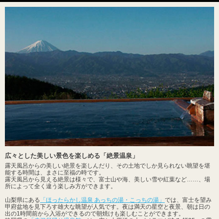
広々とした美しい景色を楽しめる「絶景温泉」
露天風呂からの美しい絶景を楽しんだり、その土地でしか見られない眺望を堪
能する時間は、まさに至福の時です。
露天風呂から見える絶景は様々で、富士山や海、美しい雪や紅葉など……、場
所によって全く違う楽しみ方ができます。
山梨県にある
「ほったらかし温泉 あっちの湯・こっちの湯」
では、富士を望み
甲府盆地を見下ろす雄大な眺望が人気です。夜は満天の星空と夜景、朝は日の
出の1時間前から入浴ができるので朝焼けも楽しむことができます。