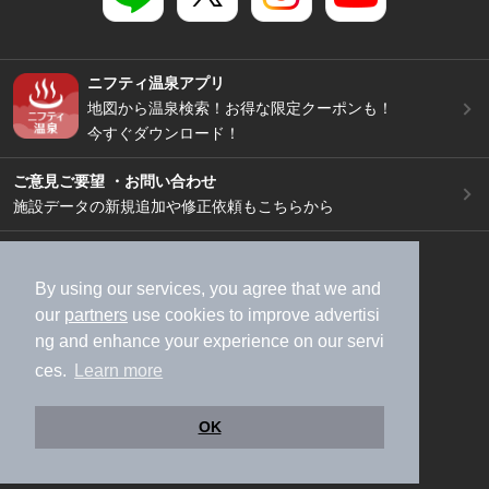
ニフティ温泉アプリ
地図から温泉検索！お得な限定クーポンも！
今すぐダウンロード！
ご意見ご要望 ・お問い合わせ
施設データの新規追加や修正依頼もこちらから
スマートフォン
/
PC
加盟店募集（資料請求）
広告出稿のご案内
By using our services, you agree that we and
our
partners
use cookies to improve advertisi
利用規約
ライフスタイルMEMBERS+規約
ng and enhance your experience on our servi
特定商取引法に基づく表記
ヘルプ
採用情報
ces.
Learn more
運営会社
個人情報保護ポリシー
©NIFTY Lifestyle Co., Ltd.
OK