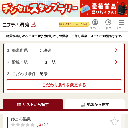
購入済チケットはこちら
ログイン
履歴
メニュー
絶景が楽しめるニセコ駅(北海道)近くの温泉、日帰り温泉、スーパー銭湯おすすめ
1. 都道府県
北海道
2. 沿線・駅
ニセコ駅
3. こだわり条件
絶景
こだわり条件を変更する
リストから探す
地図から探す
ゆころ温泉
お気に入
りに追加
-点
/ 0 件