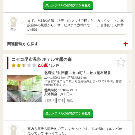
楽天トラベルの宿泊プランを見る
まず、系列の函館「渚亭」のつもりで行くと、ガックシ・・。施
設自体の規模から、サービスまで別物です・・。全体的に人件費
の削減…
匿名
関連情報から探す
ニセコ昆布温泉 ホテル甘露の森
お気に入
りに追加
2.8点
/ 15 件
北海道 / 虻田郡ニセコ町 / ニセコ昆布温泉
ニセコ駅6.57km
昆布駅5.85km
JR函館本線ニセコ駅より昆布温泉行きバスで2時間、甘露
の森前下車すぐ…
営業時間 11:00～21:00
入浴料金 1,800円～
日帰り
宿泊
絶景
楽天トラベルの宿泊プランを見る
室内も露天も開放的で広く よかったです。 脱衣所にはルンバが
走っていて キレイでした。