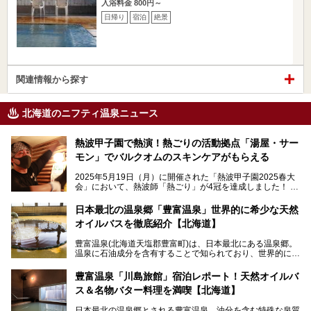
入浴料金 800円～
日帰り
宿泊
絶景
関連情報から探す
北海道のニフティ温泉ニュース
熱波甲子園で熱演！熱ごりの活動拠点「湯屋・サー
モン」でバルクオムのスキンケアがもらえる
2025年5月19日（月）に開催された「熱波甲子園2025春大
会」において、熱波師「熱ごり」が4冠を達成しました！
このたび、バルクオム賞の受賞を記念して、熱ごりさんの活
動拠点である北海道の銭湯「湯屋・サーモン」にて、メンズ
日本最北の温泉郷「豊富温泉」世界的に希少な天然
スキンケアブランド バルクオムの「ONE DAY KIT」を数量
オイルバスを徹底紹介【北海道】
限定でプレゼントいたします。
老若男女問わず、多くの方にご体験いただける製品ですの
豊富温泉(北海道天塩郡豊富町)は、日本最北にある温泉郷。
で、ぜひお試しください。※6月13日配布開始、なくなり次
温泉に石油成分を含有することで知られており、世界的にも
第終了
大変希少な泉質です。また、油分が乾癬やアトピー性皮膚炎
に特効があると言われ、遠隔地ながらも全国から湯治・療養
───
豊富温泉「川島旅館」宿泊レポート！天然オイルバ
目的で多くの人々が訪れます。
提供元：株式会社バルクオム【PR】
ス＆名物バター料理を満喫【北海道】
この記事は株式会社バルクオム商品のPR記事です。
今回、四半世紀以上に渡り全国の温泉を巡り続ける筆者が現
日本最北の温泉郷とされる豊富温泉。油分を含む特殊な泉質