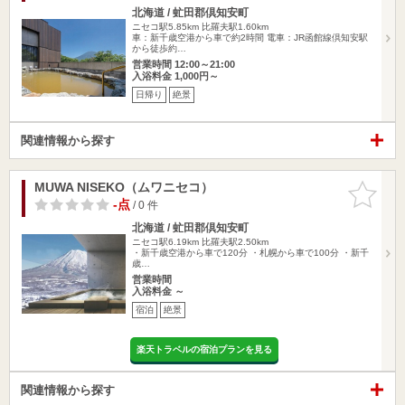
北海道 / 虻田郡倶知安町
ニセコ駅5.85km
比羅夫駅1.60km
車：新千歳空港から車で約2時間 電車：JR函館線倶知安駅
から徒歩約…
営業時間 12:00～21:00
入浴料金 1,000円～
日帰り
絶景
関連情報から探す
MUWA NISEKO（ムワニセコ）
お気に入
りに追加
-点
/ 0 件
北海道 / 虻田郡倶知安町
ニセコ駅6.19km
比羅夫駅2.50km
・新千歳空港から車で120分 ・札幌から車で100分 ・新千
歳…
営業時間
入浴料金 ～
宿泊
絶景
楽天トラベルの宿泊プランを見る
関連情報から探す