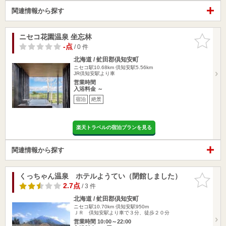
関連情報から探す
ニセコ花園温泉 坐忘林
お気に入
りに追加
-点
/ 0 件
北海道 / 虻田郡倶知安町
ニセコ駅10.68km
倶知安駅5.56km
JR倶知安駅より車
営業時間
入浴料金 ～
宿泊
絶景
楽天トラベルの宿泊プランを見る
関連情報から探す
くっちゃん温泉 ホテルようてい（閉館しました）
お気に入
りに追加
2.7点
/ 3 件
北海道 / 虻田郡倶知安町
ニセコ駅10.70km
倶知安駅950m
ＪＲ 倶知安駅より車で３分、徒歩２０分
営業時間 10:00～22:00