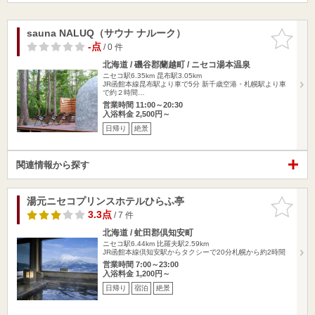
sauna NALUQ（サウナ ナルーク）
お気に入
りに追加
-点
/ 0 件
北海道 / 磯谷郡蘭越町 / ニセコ湯本温泉
ニセコ駅6.35km
昆布駅3.05km
JR函館本線昆布駅より車で5分 新千歳空港・札幌駅より車
で約２時間…
営業時間 11:00～20:30
入浴料金 2,500円～
日帰り
絶景
関連情報から探す
湯元ニセコプリンスホテルひらふ亭
お気に入
りに追加
3.3点
/ 7 件
北海道 / 虻田郡倶知安町
ニセコ駅6.44km
比羅夫駅2.59km
JR函館本線倶知安駅からタクシーで20分札幌から約2時間
営業時間 7:00～23:00
入浴料金 1,200円～
日帰り
宿泊
絶景