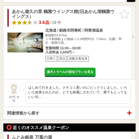
あかん遊久の里 鶴雅ウイングス館(旧あかん湖鶴雅ウ
お気に入
イングス）
りに追加
3.6点
/ 29 件
北海道 / 釧路市阿寒町 / 阿寒湖温泉
釧路駅54.67km
ＪＲ釧路駅より路線バス1時間55分（74km）,札幌・帯
広・釧路方面…
営業時間 15:00～18:00
入浴料金 2,500円～
日帰り
宿泊
炭酸水素塩泉
楽天トラベルの宿泊プランを見る
はじめて行きました。クチコミ悪いのにビックリしました。いろ
いろ改善されたのか、とても綺麗にされていて、廊下もとっても
いい匂…
30代 女
性
関連情報から探す
近くのオススメ温泉クーポン
ふとみ銘泉 万葉の湯