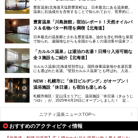
老若男女問わず、多くの方にご体験いただける製品ですの
豊富温泉(北海道天塩郡豊富町)は、日本最北にある温泉郷。
で、ぜひお試しください。※6月13日配布開始、なくなり次
温泉に石油成分を含有することで知られており、世界的にも
第終了
大変希少な泉質です。また、油分が乾癬やアトピー性皮膚炎
に特効があると言われ、遠隔地ながらも全国から湯治・療養
───
豊富温泉「川島旅館」宿泊レポート！天然オイルバ
目的で多くの人々が訪れます。
提供元：株式会社バルクオム【PR】
ス＆名物バター料理を満喫【北海道】
この記事は株式会社バルクオム商品のPR記事です。
今回、四半世紀以上に渡り全国の温泉を巡り続ける筆者が現
日本最北の温泉郷とされる豊富温泉。油分を含む特殊な泉質
地体験し、独自の視点で豊富温泉の“天然オイルバス”をレポ
で知られ、遠隔地ながらも全国から多くの湯治客や温泉ファ
ート。温泉地概要や日帰り入浴施設をはじめ、宿泊施設・ア
ンが訪れる地です。
クセスまで徹底紹介します！
「カルルス温泉」は湯治の名湯！日帰り入浴可能な
「川島旅館」は、豊富温泉の開湯当初から営業する老舗旅
全３施設もご紹介【北海道】
館。とりわけ温泉の良さと名物のバター料理に定評があり、
口コミの評判も非常に高い宿。今回は筆者自ら宿泊し、自慢
カルルス温泉(北海道登別市)は、国民保養温泉地や名湯百選
の温泉や料理をはじめ、パブリックスペース・客室など宿の
にも選ばれた名湯。“登別カルルス温泉”とも呼ばれ、入浴剤
全貌を徹底的にご紹介します！
としてその名を聞いたことがある方も多いでしょう。観光色
豊かな登別温泉とは対照的な存在で、今も湯治場的な要素が
NEW：札幌市に「休日ビルヂング」がオープン！
残る閑静な温泉地です。
温浴施設「休日湯」も宿泊も楽しめる
今回、四半世紀以上に渡り全国の温泉を巡り続ける筆者が現
札幌市南区・定山渓エリアに、温浴施設「休日湯（きゅうじ
地体験し、カルルス温泉をご紹介。温泉地の概要や泉質解説
つゆ）」が、2025年4月24日にオープンしました！ 定山
をはじめ、日帰り入浴可能な全３施設の紹介・周辺観光・ア
渓の新たなランドマーク「休日ビルヂング」として誕生した
クセスまで徹底紹介します！
この施設は、温泉・サウナの「休日湯」・ラウンジの「THE
LOUNGE DAYOF」・グルメ「休日洋麺店」・ホテル「エク
ニフティ温泉ニュースTOPへ
スクラメーションホテル」で構成された、まさに大人の癒し
空間。
おすすめのアクティビティ情報
今回は、そんな「休日ビルヂング」の魅力を5つのポイント
からご紹介します。
【北海道・釧路川湿原】広く穏やかな川を湿原に吹く風を感じな