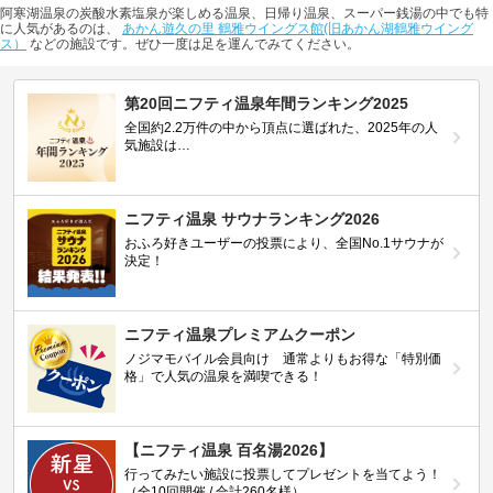
阿寒湖温泉の炭酸水素塩泉が楽しめる温泉、日帰り温泉、スーパー銭湯の中でも特
に人気があるのは、
あかん遊久の里 鶴雅ウイングス館(旧あかん湖鶴雅ウイング
ス）
などの施設です。ぜひ一度は足を運んでみてください。
第20回ニフティ温泉年間ランキング2025
全国約2.2万件の中から頂点に選ばれた、2025年の人
気施設は…
ニフティ温泉 サウナランキング2026
おふろ好きユーザーの投票により、全国No.1サウナが
決定！
ニフティ温泉プレミアムクーポン
ノジマモバイル会員向け 通常よりもお得な「特別価
格」で人気の温泉を満喫できる！
【ニフティ温泉 百名湯2026】
行ってみたい施設に投票してプレゼントを当てよう！
（全10回開催 / 合計260名様）