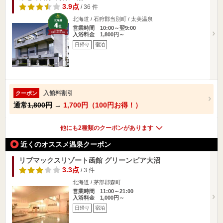
3.9点
/ 36 件
北海道 / 石狩郡当別町 / 太美温泉
営業時間 10:00～翌9:00
入浴料金 1,800円～
日帰り
宿泊
入館料割引
クーポン
通常
1,800円
→
1,700円（100円お得！）
他にも2種類のクーポンがあります
近くのオススメ温泉クーポン
リブマックスリゾート函館 グリーンピア大沼
3.3点
/ 3 件
北海道 / 茅部郡森町
営業時間 11:00～21:00
入浴料金 1,000円～
日帰り
宿泊