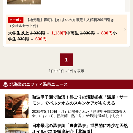
【地元割】森町にお住まいの方限定！入館料200円引き
クーポン
（タオルセット付）
大学生以上
1,330円
→
1,130円
中高生
1,030円
→
830円
小
学生
830円
→
630円
1
1
件中 1件～1件を表示
北海道のニフティ温泉ニュース
熱波甲子園で熱演！熱ごりの活動拠点「湯屋・サー
モン」でバルクオムのスキンケアがもらえる
2025年5月19日（月）に開催された「熱波甲子園2025春大
会」において、熱波師「熱ごり」が4冠を達成しました！
このたび、バルクオム賞の受賞を記念して、熱ごりさんの活
動拠点である北海道の銭湯「湯屋・サーモン」にて、メンズ
日本最北の温泉郷「豊富温泉」世界的に希少な天然
スキンケアブランド バルクオムの「ONE DAY KIT」を数量
オイルバスを徹底紹介【北海道】
限定でプレゼントいたします。