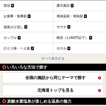
宿泊
露天風呂
8
6
お食事・食事処
単純温泉・単純泉
6
6
源泉かけ流し
サウナ
5
4
カップル
格安（1,000円以下）
4
4
ひとり旅・一人旅
ホテル
4
4
すべて表示する
いろいろな方法で探す
全国の施設から同じテーマで探す
北海道トップを見る
炭酸水素塩泉が楽しめる温泉の魅力