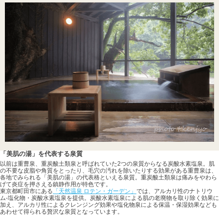
「美肌の湯」を代表する泉質
以前は重曹泉、重炭酸土類泉と呼ばれていた2つの泉質からなる炭酸水素塩泉。肌
の不要な皮脂や角質をとったり、毛穴の汚れを除いたりする効果がある重曹泉は、
各地でみられる「美肌の湯」の代表格といえる泉質。重炭酸土類泉は痛みをやわら
げて炎症を押さえる鎮静作用が特色です。
東京都町田市にある
「天然温泉 ロテン・ガーデン」
では、アルカリ性のナトリウ
ム-塩化物・炭酸水素塩泉を提供。炭酸水素塩泉による肌の老廃物を取り除く効果に
加え、アルカリ性によるクレンジング効果や塩化物泉による保温・保湿効果なども
あわせて得られる贅沢な泉質となっています。