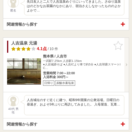
先日友人と二人で人吉温泉めぐりにいってきました。さゆり温泉
はのどかなお茶園のなかにあり、宿泊さえしなかったもののよか
よかで…
匿名
関連情報から探す
人吉温泉 元湯
お気に入
りに追加
4.1点
/ 10 件
熊本県 / 人吉市
一武駅7.25km
人吉駅1.15km
●人吉城跡そば ●人吉ICより車で約5分 ●人吉球磨スマートI
C…
営業時間 7:00～22:00
入浴料金 300円～
日帰り
炭酸水素塩泉
人吉城址のすぐ近くに建つ、昭和9年開業の公衆浴場。日曜日の
昼過ぎ、およそ5年ぶりに再訪してみました。 入母屋造、瓦葺…
40代 男
性
関連情報から探す