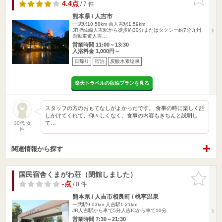
りに追加
4.4点
/ 7 件
熊本県 / 人吉市
一武駅10.58km
西人吉駅1.59km
JR肥薩線人吉駅から徒歩約30分またはタクシー約7分九州
自動車道人吉…
営業時間 11:00～13:30
入浴料金 1,000円～
日帰り
宿泊
炭酸水素塩泉
楽天トラベルの宿泊プランを見る
スタッフの方のおもてなしがよかったです。 食事の時に楽しく話
しかけてくれて、仰々しくなく、食事の内容もきちんと説明し
て…
30代 女
性
関連情報から探す
国民宿舎くまがわ荘（閉館しました）
お気に入
りに追加
-点
/ 0 件
熊本県 / 人吉市相良町 / 桃李温泉
一武駅9.03km
人吉駅1.21km
JR人吉駅から車で5分人吉ICから車で10分
営業時間 7:30～21:30