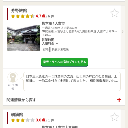
芳野旅館
お気に入
りに追加
4.7点
/ 6 件
熊本県 / 人吉市
一武駅7.85km
人吉駅342m
JR肥薩線 人吉駅より徒歩7分九州自動車道 人吉ICより2km
（15…
営業時間
入浴料金 ～
宿泊
炭酸水素塩泉
楽天トラベルの宿泊プランを見る
日本三大急流の一つ球磨川の支流、山田川の畔に佇む老舗宿。土
曜日に、一泊二食付きで利用して来ました。 相良藩御典医のお…
40代 男
性
関連情報から探す
朝陽館
お気に入
りに追加
3.0点
/ 1 件
熊本県 / 人吉市上青井町