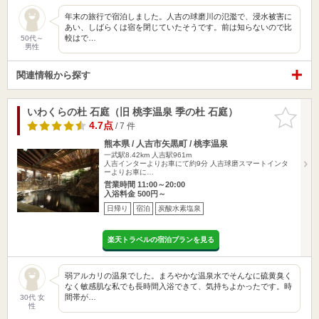
年末の旅行で宿泊しました。人吉の球磨川の氾濫で、浸水被害に
あい、しばらくは宿を閉じていたそうです。前は知らないので比
較はで…
50代～
男性
関連情報から探す
いわくらの杜 石庭（旧 桃李温泉 季の杜 石庭）
お気に入
りに追加
4.7点
/ 7 件
熊本県 / 人吉市矢黒町 / 桃李温泉
一武駅8.42km
人吉駅961m
人吉インターよりお車にて約9分 人吉球磨スマートインタ
ーよりお車に…
営業時間 11:00～20:00
入浴料金 500円～
日帰り
宿泊
炭酸水素塩泉
楽天トラベルの宿泊プランを見る
弱アルカリの温泉でした。まろやかな温泉水でそんなに硫黄臭く
なく敏感肌な私でも長時間入浴できて、気持ちよかったです。時
間帯が…
30代 女
性