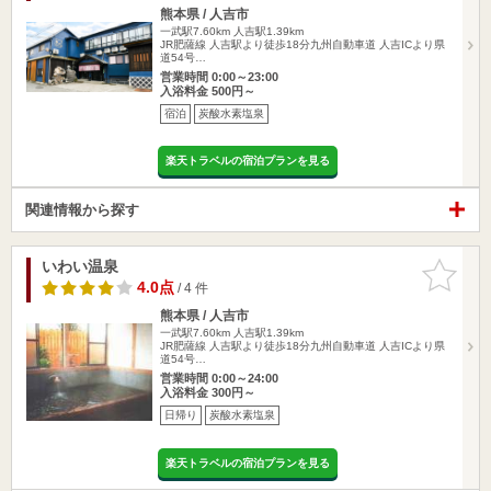
熊本県 / 人吉市
一武駅7.60km
人吉駅1.39km
JR肥薩線 人吉駅より徒歩18分九州自動車道 人吉ICより県
道54号…
営業時間 0:00～23:00
入浴料金 500円～
宿泊
炭酸水素塩泉
楽天トラベルの宿泊プランを見る
関連情報から探す
いわい温泉
お気に入
りに追加
4.0点
/ 4 件
熊本県 / 人吉市
一武駅7.60km
人吉駅1.39km
JR肥薩線 人吉駅より徒歩18分九州自動車道 人吉ICより県
道54号…
営業時間 0:00～24:00
入浴料金 300円～
日帰り
炭酸水素塩泉
楽天トラベルの宿泊プランを見る