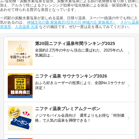
ム-塩化物・炭酸水素塩泉を提供。炭酸水素塩泉による肌の老廃物を取り除く効果に
加え、アルカリ性によるクレンジング効果や塩化物泉による保温・保湿効果なども
あわせて得られる贅沢な泉質となっています。
一武駅の炭酸水素塩泉が楽しめる温泉、日帰り温泉、スーパー銭湯の中でも特に人
気があるのは、
神城文化の森 家族風呂(旧天の川 神城の丘 家族風呂）
、
さがら温泉
茶湯里
、
人吉温泉 元湯
などの施設です。ぜひ一度は足を運んでみてください。
第20回ニフティ温泉年間ランキング2025
全国約2.2万件の中から頂点に選ばれた、2025年の人
気施設は…
ニフティ温泉 サウナランキング2026
おふろ好きユーザーの投票により、全国No.1サウナが
決定！
ニフティ温泉プレミアムクーポン
ノジマモバイル会員向け 通常よりもお得な「特別価
格」で人気の温泉を満喫できる！