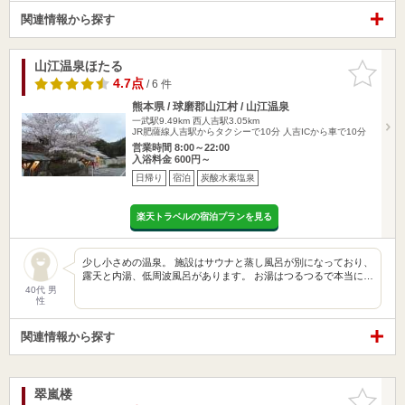
関連情報から探す
山江温泉ほたる
お気に入
りに追加
4.7点
/ 6 件
熊本県 / 球磨郡山江村 / 山江温泉
一武駅9.49km
西人吉駅3.05km
JR肥薩線人吉駅からタクシーで10分 人吉ICから車で10分
営業時間 8:00～22:00
入浴料金 600円～
日帰り
宿泊
炭酸水素塩泉
楽天トラベルの宿泊プランを見る
少し小さめの温泉。 施設はサウナと蒸し風呂が別になっており、
露天と内湯、低周波風呂があります。 お湯はつるつるで本当に…
40代 男
性
関連情報から探す
翠嵐楼
お気に入