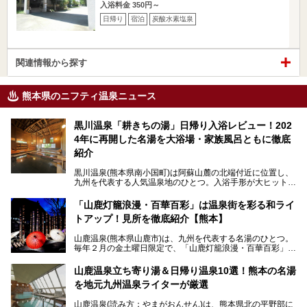
入浴料金 350円～
日帰り
宿泊
炭酸水素塩泉
関連情報から探す
熊本県のニフティ温泉ニュース
黒川温泉「耕きちの湯」日帰り入浴レビュー！202
4年に再開した名湯を大浴場・家族風呂ともに徹底
紹介
黒川温泉(熊本県南小国町)は阿蘇山麓の北端付近に位置し、
九州を代表する人気温泉地のひとつ。入浴手形が大ヒット
し、各宿の趣の異なる露天風呂をめぐることで知られていま
す。
「山鹿灯籠浪漫・百華百彩」は温泉街を彩る和ライ
トアップ！見所を徹底紹介【熊本】
中でも「耕きち(こうきち)の湯」は露天風呂を持たないもの
の、風情ある内湯を楽しめる日帰り温泉施設。自然災害によ
山鹿温泉(熊本県山鹿市)は、九州を代表する名湯のひとつ。
り一度廃業しましたが、2024年10月に営業再開。数多くの
毎年２月の金土曜日限定で、「山鹿灯籠浪漫・百華百彩」
温泉ファンに注目される名湯です。
（やまがとうろうろまん・ひゃっかひゃくさい）が開催され
ます。和傘や竹、ろうそくなどを用いて、和情緒たっぷりの
山鹿温泉立ち寄り湯＆日帰り温泉10選！熊本の名湯
ライトアップが無料で楽しめます。
を地元九州温泉ライターが厳選
今回は再開した耕きちの湯を訪問し、全浴室(男女別大浴
2025年は、2月7～8日・14～15日・21～22日・28～3月1
場・家族風呂)を徹底紹介します！
山鹿温泉(読み方：やまがおんせん)は、熊本県北の平野部に
日、の合計8日間開催。今回は地元九州在住の筆者が、その