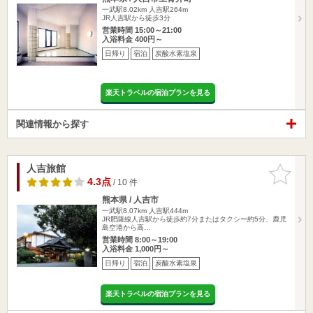
一武駅8.02km
人吉駅264m
JR人吉駅から徒歩3分
営業時間 15:00～21:00
入浴料金 400円～
日帰り
宿泊
炭酸水素塩泉
楽天トラベルの宿泊プランを見る
関連情報から探す
人吉旅館
お気に入
りに追加
4.3点
/ 10 件
熊本県 / 人吉市
一武駅8.07km
人吉駅444m
JR肥薩線人吉駅から徒歩約7分またはタクシー約5分、鹿児
島空港から高…
営業時間 8:00～19:00
入浴料金 1,000円～
日帰り
宿泊
炭酸水素塩泉
楽天トラベルの宿泊プランを見る