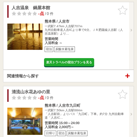
人吉温泉 鍋屋本館
お気に入
りに追加
-点
/ 0 件
熊本県 / 人吉市
一武駅7.47km
人吉駅707m
九州自動車道人吉ICより車で6分。ＪＲ肥薩線人吉駅（人
吉温泉駅）より…
営業時間
入浴料金 ～
宿泊
炭酸水素塩泉
楽天トラベルの宿泊プランを見る
関連情報から探す
清流山水花あゆの里
お気に入
りに追加
-点
/ 0 件
熊本県 / 人吉市九日町
一武駅7.50km
人吉駅684m
「人吉駅前」よりバス「九日町」下車。約7分 九州自動車
道「人吉IC…
営業時間 15:00～24:00
入浴料金 2,000円～
日帰り
宿泊
炭酸水素塩泉