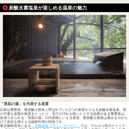
炭酸水素塩泉が楽しめる温泉の魅力
「美肌の湯」を代表する泉質
以前は重曹泉、重炭酸土類泉と呼ばれていた2つの泉質からなる炭酸水素塩泉。肌
の不要な皮脂や角質をとったり、毛穴の汚れを除いたりする効果がある重曹泉は、
各地でみられる「美肌の湯」の代表格といえる泉質。重炭酸土類泉は痛みをやわら
げて炎症を押さえる鎮静作用が特色です。
東京都町田市にある
「天然温泉 ロテン・ガーデン」
では、アルカリ性のナトリウ