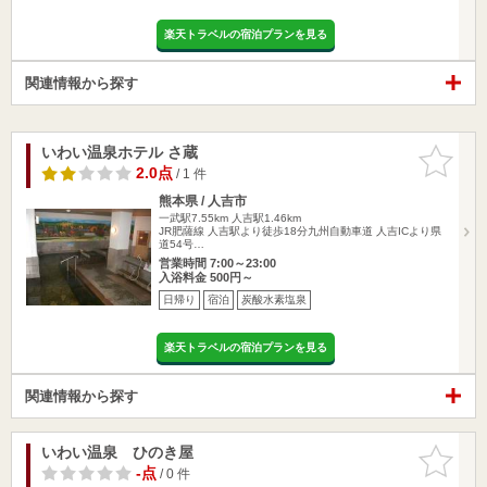
楽天トラベルの宿泊プランを見る
関連情報から探す
いわい温泉ホテル さ蔵
お気に入
りに追加
2.0点
/ 1 件
熊本県 / 人吉市
一武駅7.55km
人吉駅1.46km
JR肥薩線 人吉駅より徒歩18分九州自動車道 人吉ICより県
道54号…
営業時間 7:00～23:00
入浴料金 500円～
日帰り
宿泊
炭酸水素塩泉
楽天トラベルの宿泊プランを見る
関連情報から探す
いわい温泉 ひのき屋
お気に入
りに追加
-点
/ 0 件