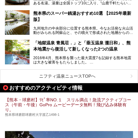
ある名湯。湯量は全国トップ10に入り、“山鹿千軒たらいな
見所を徹底紹介。併せて、その他イベントや立ち寄り湯も併
し”と唄われる程。また、“乙女の柔肌”とも称される柔らかな
せてご紹介します。
泉質であり、お湯の良さにも定評があります。
熊本県のスーパー銭湯おすすめ10選 【2025年最新
版】
今回は地元九州の温泉ライターの私が実際に入浴した中か
ら、山鹿温泉の旅館やホテルの立ち寄り湯・日帰り入浴施
九州地方の中央部分に位置する熊本県。今なお活発な火山活
設・家族風呂の3パターンに分類し、合計10施設を厳選して
動がみられる阿蘇山と、その噴火で形成された地層からの湧
ご紹介。ぜひ、湯めぐりの参考にして下さいね！
水が多くあることから「火の国」「水の国」とも呼ばれま
す。
「地獄温泉 青風荘．」と「垂玉温泉 瀧日和」、熊
そんな熊本県は、県内の至るところから温泉が湧いている温
本地震から復活して新しくなった2つの温泉
泉県でもあります。山鹿温泉、玉名温泉、黒川温泉、人吉温
泉など有名な温泉地だけでなく、市街地にも天然温泉が湧き
2016年4月、熊本県を襲った最大震度7を記録する熊本地震
出すスーパー銭湯が豊富です。なかでも注目のスーパー銭湯
は大きな被害をもたらしました。
をピックアップしました。
阿蘇山麓の南阿蘇村の「地獄温泉 清風荘」、そして「清風
荘」から400mほど離れた「垂玉（たるたま）温泉 山口旅
ニフティ温泉ニュースTOPへ
館」の2軒は、この地震による土砂崩れなどのために、一時
期は孤立状態に。もしかしたらこの時のニュースで、「地獄
おすすめのアクティビティ情報
温泉」と「垂玉温泉」の名前を知った人もいるかもしれませ
ん。
【熊本・球磨村】ﾘﾋﾟ率NO.１ スリル満点！急流アクティブコー
この2軒は今どうなっているのでしょうか。実は現在は「地
ス（午前・午後）GoPro ムービーデータ無料！飛び込み体験有
獄温泉 青風荘．」「垂玉温泉 瀧日和」として営業を再開し
り。
ています。2021年に現地を訪問してきましたのでレポート
します。
熊本県球磨郡球磨村大字渡乙1498-1