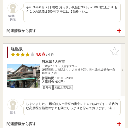
令和３年６月２日 現在 おっきい風呂は300円～500円に上がり も
う 1つの温泉は300円で 中には【石鹸・シ…
50代～
男性
関連情報から探す
堤温泉
お気に入
りに追加
4.0点
/ 4 件
熊本県 / 人吉市
一武駅7.83km
人吉駅971m
JR肥薩線 人吉駅より、人吉橋を渡り南へ徒歩15分九州自
動車道 人吉…
営業時間 10:00～23:00
入浴料金 400円～
日帰り
炭酸水素塩泉
しまいました。 形式は人吉特有の街中レトロのあれです。近代的
な高層医療施設のすぐお隣にしっかりと佇んでおります。 湯口…
匿名
関連情報から探す