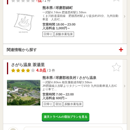
-点
/ 1 件
熊本県 / 球磨郡錦町
一武駅4.74km
肥後西村駅1.58km
くま川鉄道湯前線 肥後西村駅より徒歩約35分、九州自動
車道 人吉IC…
営業時間 18:00～23:00
入浴料金 1,000円～
日帰り
炭酸水素塩泉
関連情報から探す
さがら温泉 茶湯里
お気に入
りに追加
4.0点
/ 3 件
熊本県 / 球磨郡相良村 / さがら温泉
一武駅4.80km
相良藩願成寺駅3.58km
JR肥薩線人吉駅よりタクシーで15分 九州自動車道人吉IC
より車で…
営業時間 7:00～22:00
入浴料金 600円～
日帰り
宿泊
炭酸水素塩泉
楽天トラベルの宿泊プランを見る