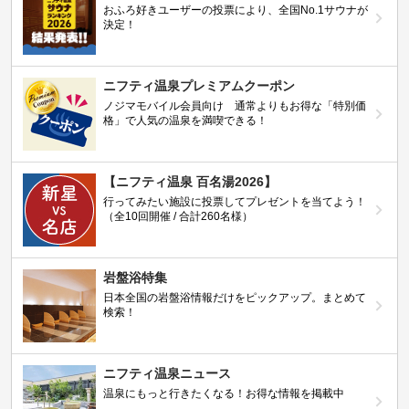
おふろ好きユーザーの投票により、全国No.1サウナが
決定！
ニフティ温泉プレミアムクーポン
ノジマモバイル会員向け 通常よりもお得な「特別価
格」で人気の温泉を満喫できる！
【ニフティ温泉 百名湯2026】
行ってみたい施設に投票してプレゼントを当てよう！
（全10回開催 / 合計260名様）
岩盤浴特集
日本全国の岩盤浴情報だけをピックアップ。まとめて
検索！
ニフティ温泉ニュース
温泉にもっと行きたくなる！お得な情報を掲載中