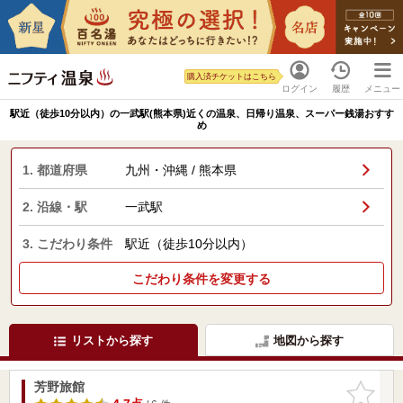
購入済チケットはこちら
ログイン
履歴
メニュー
駅近（徒歩10分以内）の一武駅(熊本県)近くの温泉、日帰り温泉、スーパー銭湯おすす
め
1. 都道府県
九州・沖縄 / 熊本県
2. 沿線・駅
一武駅
3. こだわり条件
駅近（徒歩10分以内）
こだわり条件を変更する
リストから探す
地図から探す
芳野旅館
お気に入
りに追加