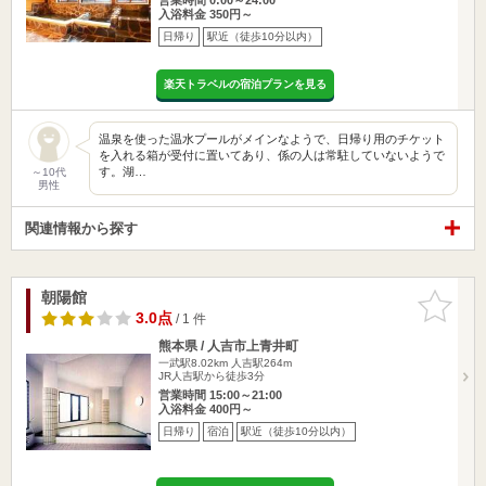
入浴料金 350円～
日帰り
駅近（徒歩10分以内）
楽天トラベルの宿泊プランを見る
温泉を使った温水プールがメインなようで、日帰り用のチケット
を入れる箱が受付に置いてあり、係の人は常駐していないようで
す。湖…
～10代
男性
関連情報から探す
朝陽館
お気に入
りに追加
3.0点
/ 1 件
熊本県 / 人吉市上青井町
一武駅8.02km
人吉駅264m
JR人吉駅から徒歩3分
営業時間 15:00～21:00
入浴料金 400円～
日帰り
宿泊
駅近（徒歩10分以内）