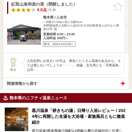
紅取山泉和楽の里（閉館しました）
お気に入
りに追加
4.0点
/ 5 件
熊本県 / 人吉市
一武駅10.85km
西人吉駅81m
JR肥薩線西人吉駅から徒歩3分九州自動車道人吉ICから県
道54号･国…
営業時間 6:00～23:00
入浴料金 300円～
駅近（徒歩10分以内）
人吉近郊にお住まいの方は、身近にたくさん温泉があるから、そ
うは感じないでしょうが・・・。 勿論、北九州にも「天然温泉」
は存…
匿名
関連情報から探す
熊本県のニフティ温泉ニュース
黒川温泉「耕きちの湯」日帰り入浴レビュー！202
4年に再開した名湯を大浴場・家族風呂ともに徹底
紹介
黒川温泉(熊本県南小国町)は阿蘇山麓の北端付近に位置し、