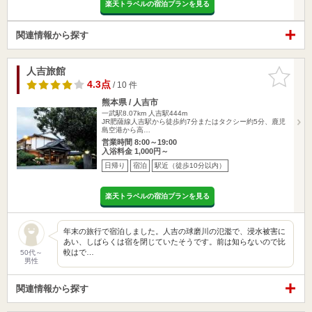
楽天トラベルの宿泊プランを見る
関連情報から探す
人吉旅館
お気に入
りに追加
4.3点
/ 10 件
熊本県 / 人吉市
一武駅8.07km
人吉駅444m
JR肥薩線人吉駅から徒歩約7分またはタクシー約5分、鹿児
島空港から高…
営業時間 8:00～19:00
入浴料金 1,000円～
日帰り
宿泊
駅近（徒歩10分以内）
楽天トラベルの宿泊プランを見る
年末の旅行で宿泊しました。人吉の球磨川の氾濫で、浸水被害に
あい、しばらくは宿を閉じていたそうです。前は知らないので比
較はで…
50代～
男性
関連情報から探す