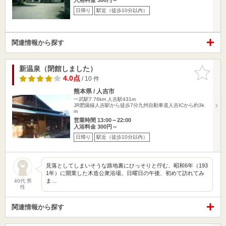
日帰り
駅近（徒歩10分以内）
関連情報から探す
新温泉（閉館しました）
お気に入
りに追加
4.0点
/ 10 件
熊本県 / 人吉市
一武駅7.76km
人吉駅431m
JR肥薩線人吉駅から徒歩7分九州自動車道人吉ICから約3k
m
営業時間 13:00～22:00
入浴料金 300円～
日帰り
駅近（徒歩10分以内）
見落としてしまいそうな路地裏にひっそりと佇む、昭和6年（193
1年）に開業した木造公衆浴場。日曜日の午後、初めて訪れてみ
ま…
40代 男
性
関連情報から探す