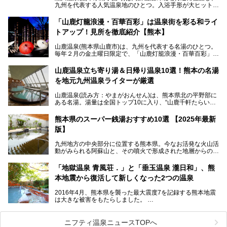
九州を代表する人気温泉地のひとつ。入浴手形が大ヒット
し、各宿の趣の異なる露天風呂をめぐることで知られていま
す。
「山鹿灯籠浪漫・百華百彩」は温泉街を彩る和ライ
トアップ！見所を徹底紹介【熊本】
中でも「耕きち(こうきち)の湯」は露天風呂を持たないもの
の、風情ある内湯を楽しめる日帰り温泉施設。自然災害によ
山鹿温泉(熊本県山鹿市)は、九州を代表する名湯のひとつ。
り一度廃業しましたが、2024年10月に営業再開。数多くの
毎年２月の金土曜日限定で、「山鹿灯籠浪漫・百華百彩」
温泉ファンに注目される名湯です。
（やまがとうろうろまん・ひゃっかひゃくさい）が開催され
ます。和傘や竹、ろうそくなどを用いて、和情緒たっぷりの
山鹿温泉立ち寄り湯＆日帰り温泉10選！熊本の名湯
ライトアップが無料で楽しめます。
を地元九州温泉ライターが厳選
今回は再開した耕きちの湯を訪問し、全浴室(男女別大浴
2025年は、2月7～8日・14～15日・21～22日・28～3月1
場・家族風呂)を徹底紹介します！
山鹿温泉(読み方：やまがおんせん)は、熊本県北の平野部に
日、の合計8日間開催。今回は地元九州在住の筆者が、その
ある名湯。湯量は全国トップ10に入り、“山鹿千軒たらいな
見所を徹底紹介。併せて、その他イベントや立ち寄り湯も併
し”と唄われる程。また、“乙女の柔肌”とも称される柔らかな
せてご紹介します。
泉質であり、お湯の良さにも定評があります。
熊本県のスーパー銭湯おすすめ10選 【2025年最新
版】
今回は地元九州の温泉ライターの私が実際に入浴した中か
ら、山鹿温泉の旅館やホテルの立ち寄り湯・日帰り入浴施
九州地方の中央部分に位置する熊本県。今なお活発な火山活
設・家族風呂の3パターンに分類し、合計10施設を厳選して
動がみられる阿蘇山と、その噴火で形成された地層からの湧
ご紹介。ぜひ、湯めぐりの参考にして下さいね！
水が多くあることから「火の国」「水の国」とも呼ばれま
す。
「地獄温泉 青風荘．」と「垂玉温泉 瀧日和」、熊
そんな熊本県は、県内の至るところから温泉が湧いている温
本地震から復活して新しくなった2つの温泉
泉県でもあります。山鹿温泉、玉名温泉、黒川温泉、人吉温
泉など有名な温泉地だけでなく、市街地にも天然温泉が湧き
2016年4月、熊本県を襲った最大震度7を記録する熊本地震
出すスーパー銭湯が豊富です。なかでも注目のスーパー銭湯
は大きな被害をもたらしました。
をピックアップしました。
阿蘇山麓の南阿蘇村の「地獄温泉 清風荘」、そして「清風
荘」から400mほど離れた「垂玉（たるたま）温泉 山口旅
ニフティ温泉ニュースTOPへ