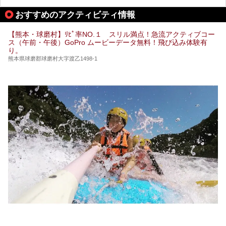
館」の2軒は、この地震による土砂崩れなどのために、一時
期は孤立状態に。もしかしたらこの時のニュースで、「地獄
おすすめのアクティビティ情報
温泉」と「垂玉温泉」の名前を知った人もいるかもしれませ
ん。
【熊本・球磨村】ﾘﾋﾟ率NO.１ スリル満点！急流アクティブコー
この2軒は今どうなっているのでしょうか。実は現在は「地
ス（午前・午後）GoPro ムービーデータ無料！飛び込み体験有
獄温泉 青風荘．」「垂玉温泉 瀧日和」として営業を再開し
り。
ています。2021年に現地を訪問してきましたのでレポート
します。
熊本県球磨郡球磨村大字渡乙1498-1