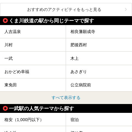
おすすめのアクティビティをもっと見る
くま川鉄道の駅から同じテーマで探す
人吉温泉
相良藩願成寺
川村
肥後西村
一武
木上
おかどめ幸福
あさぎり
東免田
公立病院前
すべて表示する
一武駅の人気テーマから探す
格安（1,000円以下）
宿泊