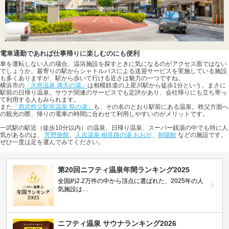
電車通勤であれば仕事帰りに楽しむのにも便利
車を運転しない人の場合、温浴施設を探すときに気になるのがアクセス面ではない
でしょうか。最寄りの駅からシャトルバスによる送迎サービスを実施している施設
も多くありますが、駅から歩いて行ける近さは魅力の一つですね。
横浜市の
「天然温泉 満天の湯」
は相模鉄道の上星川駅から徒歩1分という、まさに
駅前の日帰り温泉。サウナ関連のサービスでも定評があり、会社帰りにも立ち寄っ
て利用する人もみられます。
また
「西武秩父駅前温泉 祭の湯」
も、その名のとおり駅前にある温泉。秩父方面へ
の観光の際、帰りの電車の時間に合わせて利用しやすいのがメリットです。
一武駅の駅近（徒歩10分以内）の温泉、日帰り温泉、スーパー銭湯の中でも特に人
気があるのは、
芳野旅館
、
人吉温泉 相良路の湯 おおが
、
朝陽館
などの施設です。
ぜひ一度は足を運んでみてください。
第20回ニフティ温泉年間ランキング2025
全国約2.2万件の中から頂点に選ばれた、2025年の人
気施設は…
ニフティ温泉 サウナランキング2026