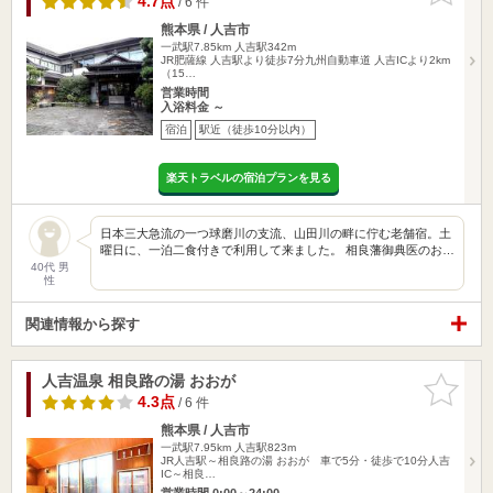
4.7点
/ 6 件
熊本県 / 人吉市
一武駅7.85km
人吉駅342m
JR肥薩線 人吉駅より徒歩7分九州自動車道 人吉ICより2km
（15…
営業時間
入浴料金 ～
宿泊
駅近（徒歩10分以内）
楽天トラベルの宿泊プランを見る
日本三大急流の一つ球磨川の支流、山田川の畔に佇む老舗宿。土
曜日に、一泊二食付きで利用して来ました。 相良藩御典医のお…
40代 男
性
関連情報から探す
人吉温泉 相良路の湯 おおが
お気に入
りに追加
4.3点
/ 6 件
熊本県 / 人吉市
一武駅7.95km
人吉駅823m
JR人吉駅～相良路の湯 おおが 車で5分・徒歩で10分人吉
IC～相良…
営業時間 0:00～24:00