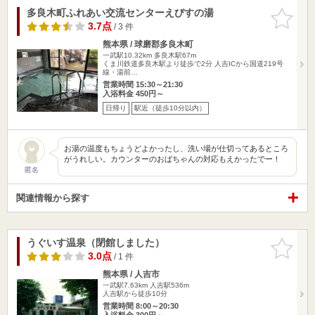
多良木町ふれあい交流センターえびすの湯
お気に入
りに追加
3.7点
/ 3 件
熊本県 / 球磨郡多良木町
一武駅10.32km
多良木駅67m
くま川鉄道多良木駅より徒歩で2分 人吉ICから国道219号
線・湯前…
営業時間 15:30～21:30
入浴料金 450円～
日帰り
駅近（徒歩10分以内）
お湯の温度もちょうどよかったし、洗い場が仕切ってあるところ
がうれしい。カウンターのおばちゃんの対応もえかったでー！
匿名
関連情報から探す
うぐいす温泉（閉館しました）
お気に入
りに追加
3.0点
/ 1 件
熊本県 / 人吉市
一武駅7.63km
人吉駅536m
人吉駅から徒歩10分
営業時間 8:00～20:30
入浴料金 300円～