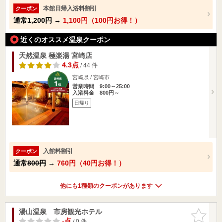
本館日帰入浴料割引
クーポン
通常
1,200円
→
1,100円（100円お得！）
近くのオススメ温泉クーポン
天然温泉 極楽湯 宮崎店
4.3点
/ 44 件
宮崎県 / 宮崎市
営業時間 9:00～25:00
入浴料金 800円～
日帰り
入館料割引
クーポン
通常
800円
→
760円（40円お得！）
他にも1種類のクーポンがあります
湯山温泉 市房観光ホテル
お気に入
りに追加
-点
/ 0 件