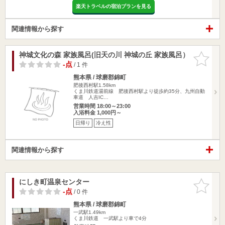
楽天トラベルの宿泊プランを見る
関連情報から探す
神城文化の森 家族風呂(旧天の川 神城の丘 家族風呂）
お気に入
りに追加
-点
/ 1 件
熊本県 / 球磨郡錦町
肥後西村駅1.58km
くま川鉄道湯前線 肥後西村駅より徒歩約35分、九州自動
車道 人吉IC…
営業時間 18:00～23:00
入浴料金 1,000円～
日帰り
冷え性
関連情報から探す
にしき町温泉センター
お気に入
りに追加
-点
/ 0 件
熊本県 / 球磨郡錦町
一武駅1.49km
くま川鉄道 一武駅より車で4分