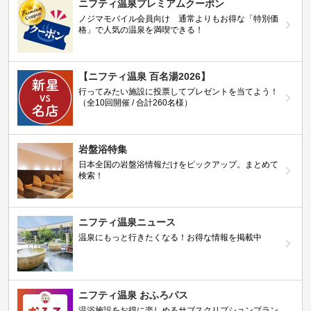
ニフティ温泉プレミアムクーポン
ノジマモバイル会員向け 通常よりもお得な「特別価
格」で人気の温泉を満喫できる！
【ニフティ温泉 百名湯2026】
行ってみたい施設に投票してプレゼントを当てよう！
（全10回開催 / 合計260名様）
岩盤浴特集
日本全国の岩盤浴情報だけをピックアップ。まとめて
検索！
ニフティ温泉ニュース
温泉にもっと行きたくなる！お得な情報を掲載中
ニフティ温泉 おふろパス
温浴施設をお得に楽しめるサブスクリプションプラン