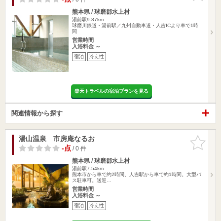
熊本県 / 球磨郡水上村
湯前駅9.87km
球磨川鉄道・湯前駅／九州自動車道・人吉ICより車で1時
間
営業時間
入浴料金 ～
宿泊
冷え性
楽天トラベルの宿泊プランを見る
関連情報から探す
湯山温泉 市房庵なるお
お気に入
りに追加
-点
/ 0 件
熊本県 / 球磨郡水上村
湯前駅7.54km
熊本市から車で約2時間、人吉駅から車で約1時間。大型バ
ス駐車可。送迎…
営業時間
入浴料金 ～
宿泊
冷え性