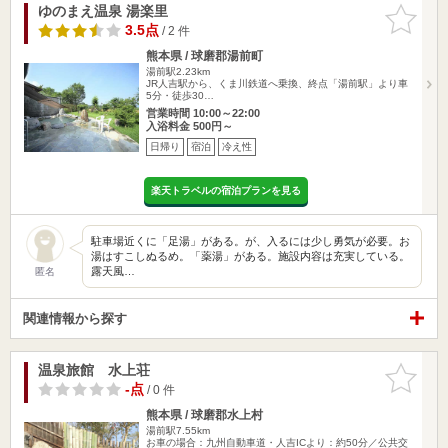
ゆのまえ温泉 湯楽里
お気に入
りに追加
3.5点
/ 2 件
熊本県 / 球磨郡湯前町
湯前駅2.23km
JR人吉駅から、くま川鉄道へ乗換、終点「湯前駅」より車
5分・徒歩30…
営業時間 10:00～22:00
入浴料金 500円～
日帰り
宿泊
冷え性
楽天トラベルの宿泊プランを見る
駐車場近くに「足湯」がある。が、入るには少し勇気が必要。お
湯はすこしぬるめ。「薬湯」がある。施設内容は充実している。
露天風…
匿名
関連情報から探す
温泉旅館 水上荘
お気に入
りに追加
-点
/ 0 件
熊本県 / 球磨郡水上村
湯前駅7.55km
お車の場合：九州自動車道・人吉ICより：約50分／公共交