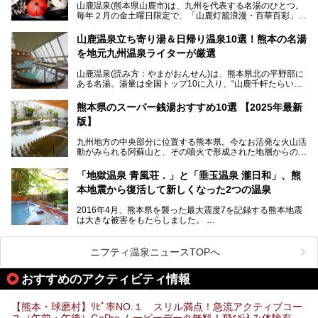
山鹿温泉(熊本県山鹿市)は、九州を代表する名湯のひとつ。
り一度廃業しましたが、2024年10月に営業再開。数多くの
毎年２月の金土曜日限定で、「山鹿灯籠浪漫・百華百彩」
温泉ファンに注目される名湯です。
（やまがとうろうろまん・ひゃっかひゃくさい）が開催され
ます。和傘や竹、ろうそくなどを用いて、和情緒たっぷりの
山鹿温泉立ち寄り湯＆日帰り温泉10選！熊本の名湯
ライトアップが無料で楽しめます。
を地元九州温泉ライターが厳選
今回は再開した耕きちの湯を訪問し、全浴室(男女別大浴
2025年は、2月7～8日・14～15日・21～22日・28～3月1
場・家族風呂)を徹底紹介します！
山鹿温泉(読み方：やまがおんせん)は、熊本県北の平野部に
日、の合計8日間開催。今回は地元九州在住の筆者が、その
ある名湯。湯量は全国トップ10に入り、“山鹿千軒たらいな
見所を徹底紹介。併せて、その他イベントや立ち寄り湯も併
し”と唄われる程。また、“乙女の柔肌”とも称される柔らかな
せてご紹介します。
泉質であり、お湯の良さにも定評があります。
熊本県のスーパー銭湯おすすめ10選 【2025年最新
版】
今回は地元九州の温泉ライターの私が実際に入浴した中か
ら、山鹿温泉の旅館やホテルの立ち寄り湯・日帰り入浴施
九州地方の中央部分に位置する熊本県。今なお活発な火山活
設・家族風呂の3パターンに分類し、合計10施設を厳選して
動がみられる阿蘇山と、その噴火で形成された地層からの湧
ご紹介。ぜひ、湯めぐりの参考にして下さいね！
水が多くあることから「火の国」「水の国」とも呼ばれま
す。
「地獄温泉 青風荘．」と「垂玉温泉 瀧日和」、熊
そんな熊本県は、県内の至るところから温泉が湧いている温
本地震から復活して新しくなった2つの温泉
泉県でもあります。山鹿温泉、玉名温泉、黒川温泉、人吉温
泉など有名な温泉地だけでなく、市街地にも天然温泉が湧き
2016年4月、熊本県を襲った最大震度7を記録する熊本地震
出すスーパー銭湯が豊富です。なかでも注目のスーパー銭湯
は大きな被害をもたらしました。
をピックアップしました。
阿蘇山麓の南阿蘇村の「地獄温泉 清風荘」、そして「清風
荘」から400mほど離れた「垂玉（たるたま）温泉 山口旅
ニフティ温泉ニュースTOPへ
館」の2軒は、この地震による土砂崩れなどのために、一時
期は孤立状態に。もしかしたらこの時のニュースで、「地獄
おすすめのアクティビティ情報
温泉」と「垂玉温泉」の名前を知った人もいるかもしれませ
ん。
【熊本・球磨村】ﾘﾋﾟ率NO.１ スリル満点！急流アクティブコー
この2軒は今どうなっているのでしょうか。実は現在は「地
ス（午前・午後）GoPro ムービーデータ無料！飛び込み体験有