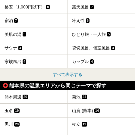
格安（1,000円以下）
露天風呂
8
7
宿泊
冷え性
7
6
美肌の湯
ひとり旅・一人旅
5
5
サウナ
貸切風呂、個室風呂
4
4
家族風呂
カップル
4
4
すべて表示する
熊本県の温泉エリアから同じテーマで探す
熊本周辺
菊池
20
24
玉名
山鹿 (熊本)
19
14
黒川
杖立
29
19