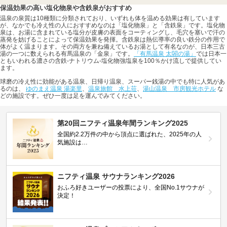
保温効果の高い塩化物泉や含鉄泉がおすすめ
温泉の泉質は10種類に分類されており、いずれも体を温める効果は有しています
が、なかでも冷え性の人におすすめなのは「塩化物泉」と「含鉄泉」です。塩化物
泉は、お湯に含まれている塩分が皮膚の表面をコーティングし、毛穴を塞いで汗の
蒸発を妨げることによって保温効果を発揮。含鉄泉は熱伝導率の良い鉄分の作用で
体がよく温まります。その両方を兼ね備えているお湯として有名なのが、日本三古
湯の一つに数えられる有馬温泉の「金泉」です。
「有馬温泉 太閤の湯」
では日本一
ともいわれる濃さの含鉄-ナトリウム-塩化物強塩泉を100％かけ流しで提供してい
ます。
球磨の冷え性に効能がある温泉、日帰り温泉、スーパー銭湯の中でも特に人気があ
るのは、
ゆのまえ温泉 湯楽里
、
温泉旅館 水上荘
、
湯山温泉 市房観光ホテル
な
どの施設です。ぜひ一度は足を運んでみてください。
第20回ニフティ温泉年間ランキング2025
全国約2.2万件の中から頂点に選ばれた、2025年の人
気施設は…
ニフティ温泉 サウナランキング2026
おふろ好きユーザーの投票により、全国No.1サウナが
決定！