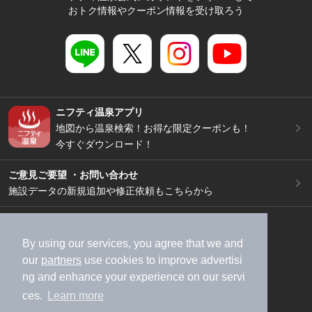
おトク情報やクーポン情報を受け取ろう
ニフティ温泉アプリ
地図から温泉検索！お得な限定クーポンも！
今すぐダウンロード！
ご意見ご要望 ・お問い合わせ
施設データの新規追加や修正依頼もこちらから
スマートフォン
/
PC
加盟店募集（資料請求）
広告出稿のご案内
By using our services, you agree that we and
our
partners
use cookies to improve advertisi
利用規約
ライフスタイルMEMBERS+規約
ng and enhance your experience on our servi
特定商取引法に基づく表記
ヘルプ
採用情報
ces.
Learn more
運営会社
個人情報保護ポリシー