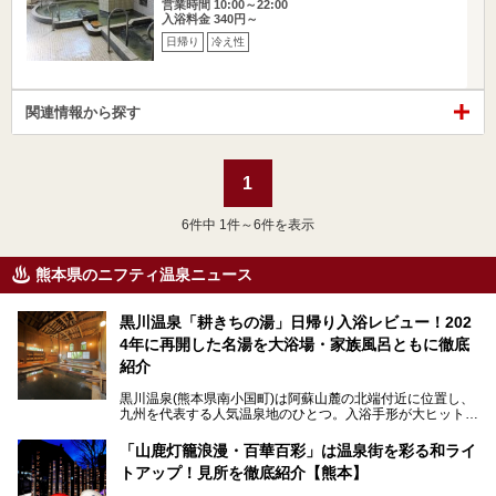
営業時間 10:00～22:00
入浴料金 340円～
日帰り
冷え性
関連情報から探す
1
6
件中 1件～6件を表示
熊本県のニフティ温泉ニュース
黒川温泉「耕きちの湯」日帰り入浴レビュー！202
4年に再開した名湯を大浴場・家族風呂ともに徹底
紹介
黒川温泉(熊本県南小国町)は阿蘇山麓の北端付近に位置し、
九州を代表する人気温泉地のひとつ。入浴手形が大ヒット
し、各宿の趣の異なる露天風呂をめぐることで知られていま
す。
「山鹿灯籠浪漫・百華百彩」は温泉街を彩る和ライ
トアップ！見所を徹底紹介【熊本】
中でも「耕きち(こうきち)の湯」は露天風呂を持たないもの
の、風情ある内湯を楽しめる日帰り温泉施設。自然災害によ