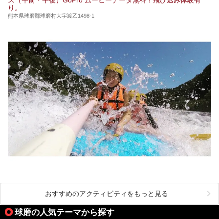
獄温泉 青風荘．」「垂玉温泉 瀧日和」として営業を再開し
り。
ています。2021年に現地を訪問してきましたのでレポート
します。
熊本県球磨郡球磨村大字渡乙1498-1
おすすめのアクティビティをもっと見る
球磨の人気テーマから探す