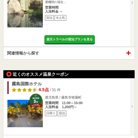
通機関の場合…
営業時間
入浴料金 ～
宿泊
冷え性
楽天トラベルの宿泊プランを見る
関連情報から探す
近くのオススメ温泉クーポン
霧島国際ホテル
4.5点
/ 31 件
鹿児島県 / 霧島市牧園町
営業時間 11:00～15:00
入浴料金 1,200円～
日帰り
宿泊