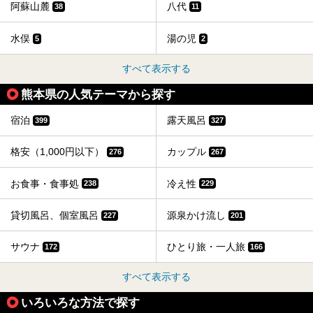
阿蘇山麓
八代
38
11
水俣
湯の児
5
2
すべて表示する
熊本県の人気テーマから探す
宿泊
露天風呂
399
327
格安（1,000円以下）
カップル
276
267
お食事・食事処
冷え性
238
229
貸切風呂、個室風呂
源泉かけ流し
227
201
サウナ
ひとり旅・一人旅
172
166
すべて表示する
いろいろな方法で探す