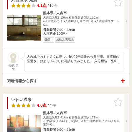
りに追加
4.1点
/ 10 件
熊本県 / 人吉市
人吉温泉駅1.15km
相良藩願成寺駅1.16km
●人吉城跡そば ●人吉ICより車で約5分 ●人吉球磨スマートI
C…
営業時間 7:00～22:00
入浴料金 300円～
日帰り
炭酸水素塩泉
人吉城址のすぐ近くに建つ、昭和9年開業の公衆浴場。日曜日の
昼過ぎ、およそ5年ぶりに再訪してみました。 入母屋造、瓦葺…
40代 男
性
関連情報から探す
いわい温泉
お気に入
りに追加
4.0点
/ 4 件
熊本県 / 人吉市
人吉温泉駅1.41km
相良藩願成寺駅1.77km
JR肥薩線 人吉駅より徒歩18分九州自動車道 人吉ICより県
道54号…
営業時間 0:00～24:00