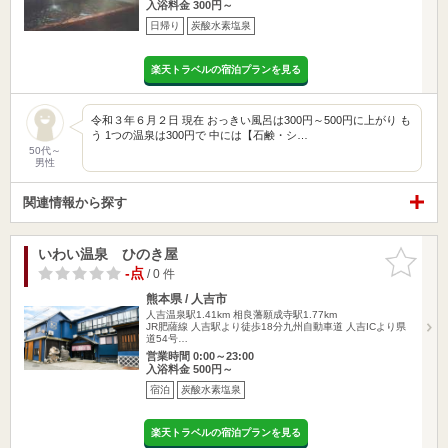
入浴料金 300円～
日帰り
炭酸水素塩泉
楽天トラベルの宿泊プランを見る
令和３年６月２日 現在 おっきい風呂は300円～500円に上がり も
う 1つの温泉は300円で 中には【石鹸・シ…
50代～
男性
関連情報から探す
いわい温泉 ひのき屋
お気に入
りに追加
-点
/ 0 件
熊本県 / 人吉市
人吉温泉駅1.41km
相良藩願成寺駅1.77km
JR肥薩線 人吉駅より徒歩18分九州自動車道 人吉ICより県
道54号…
営業時間 0:00～23:00
入浴料金 500円～
宿泊
炭酸水素塩泉
楽天トラベルの宿泊プランを見る