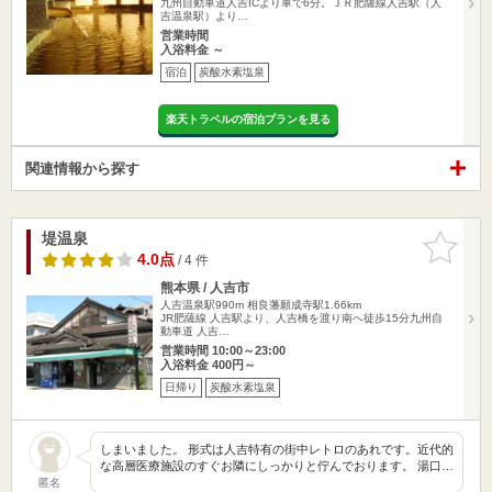
九州自動車道人吉ICより車で6分。ＪＲ肥薩線人吉駅（人
吉温泉駅）より…
営業時間
入浴料金 ～
宿泊
炭酸水素塩泉
楽天トラベルの宿泊プランを見る
関連情報から探す
堤温泉
お気に入
りに追加
4.0点
/ 4 件
熊本県 / 人吉市
人吉温泉駅990m
相良藩願成寺駅1.66km
JR肥薩線 人吉駅より、人吉橋を渡り南へ徒歩15分九州自
動車道 人吉…
営業時間 10:00～23:00
入浴料金 400円～
日帰り
炭酸水素塩泉
しまいました。 形式は人吉特有の街中レトロのあれです。近代的
な高層医療施設のすぐお隣にしっかりと佇んでおります。 湯口…
匿名