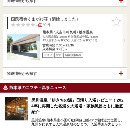
関連情報から探す
国民宿舎くまがわ荘（閉館しました）
お気に入
りに追加
-点
/ 0 件
熊本県 / 人吉市相良町 / 桃李温泉
人吉温泉駅1.26km
相良藩願成寺駅2.63km
JR人吉駅から車で5分人吉ICから車で10分
営業時間 7:30～21:30
入浴料金 350円～
日帰り
宿泊
炭酸水素塩泉
関連情報から探す
熊本県のニフティ温泉ニュース
黒川温泉「耕きちの湯」日帰り入浴レビュー！202
4年に再開した名湯を大浴場・家族風呂ともに徹底
紹介
黒川温泉(熊本県南小国町)は阿蘇山麓の北端付近に位置し、
九州を代表する人気温泉地のひとつ。入浴手形が大ヒット
し、各宿の趣の異なる露天風呂をめぐることで知られていま