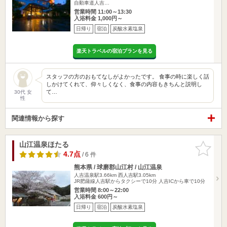
自動車道人吉…
営業時間 11:00～13:30
入浴料金 1,000円～
日帰り
宿泊
炭酸水素塩泉
楽天トラベルの宿泊プランを見る
スタッフの方のおもてなしがよかったです。 食事の時に楽しく話
しかけてくれて、仰々しくなく、食事の内容もきちんと説明し
て…
30代 女
性
関連情報から探す
山江温泉ほたる
お気に入
りに追加
4.7点
/ 6 件
熊本県 / 球磨郡山江村 / 山江温泉
人吉温泉駅3.66km
西人吉駅3.05km
JR肥薩線人吉駅からタクシーで10分 人吉ICから車で10分
営業時間 8:00～22:00
入浴料金 600円～
日帰り
宿泊
炭酸水素塩泉