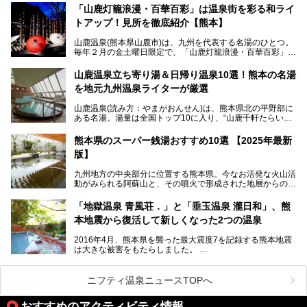
す。
「山鹿灯籠浪漫・百華百彩」は温泉街を彩る和ライ
トアップ！見所を徹底紹介【熊本】
中でも「耕きち(こうきち)の湯」は露天風呂を持たないもの
の、風情ある内湯を楽しめる日帰り温泉施設。自然災害によ
山鹿温泉(熊本県山鹿市)は、九州を代表する名湯のひとつ。
り一度廃業しましたが、2024年10月に営業再開。数多くの
毎年２月の金土曜日限定で、「山鹿灯籠浪漫・百華百彩」
温泉ファンに注目される名湯です。
（やまがとうろうろまん・ひゃっかひゃくさい）が開催され
ます。和傘や竹、ろうそくなどを用いて、和情緒たっぷりの
山鹿温泉立ち寄り湯＆日帰り温泉10選！熊本の名湯
ライトアップが無料で楽しめます。
を地元九州温泉ライターが厳選
今回は再開した耕きちの湯を訪問し、全浴室(男女別大浴
2025年は、2月7～8日・14～15日・21～22日・28～3月1
場・家族風呂)を徹底紹介します！
山鹿温泉(読み方：やまがおんせん)は、熊本県北の平野部に
日、の合計8日間開催。今回は地元九州在住の筆者が、その
ある名湯。湯量は全国トップ10に入り、“山鹿千軒たらいな
見所を徹底紹介。併せて、その他イベントや立ち寄り湯も併
し”と唄われる程。また、“乙女の柔肌”とも称される柔らかな
せてご紹介します。
泉質であり、お湯の良さにも定評があります。
熊本県のスーパー銭湯おすすめ10選 【2025年最新
版】
今回は地元九州の温泉ライターの私が実際に入浴した中か
ら、山鹿温泉の旅館やホテルの立ち寄り湯・日帰り入浴施
九州地方の中央部分に位置する熊本県。今なお活発な火山活
設・家族風呂の3パターンに分類し、合計10施設を厳選して
動がみられる阿蘇山と、その噴火で形成された地層からの湧
ご紹介。ぜひ、湯めぐりの参考にして下さいね！
水が多くあることから「火の国」「水の国」とも呼ばれま
す。
「地獄温泉 青風荘．」と「垂玉温泉 瀧日和」、熊
そんな熊本県は、県内の至るところから温泉が湧いている温
本地震から復活して新しくなった2つの温泉
泉県でもあります。山鹿温泉、玉名温泉、黒川温泉、人吉温
泉など有名な温泉地だけでなく、市街地にも天然温泉が湧き
2016年4月、熊本県を襲った最大震度7を記録する熊本地震
出すスーパー銭湯が豊富です。なかでも注目のスーパー銭湯
は大きな被害をもたらしました。
をピックアップしました。
阿蘇山麓の南阿蘇村の「地獄温泉 清風荘」、そして「清風
荘」から400mほど離れた「垂玉（たるたま）温泉 山口旅
ニフティ温泉ニュースTOPへ
館」の2軒は、この地震による土砂崩れなどのために、一時
期は孤立状態に。もしかしたらこの時のニュースで、「地獄
おすすめのアクティビティ情報
温泉」と「垂玉温泉」の名前を知った人もいるかもしれませ