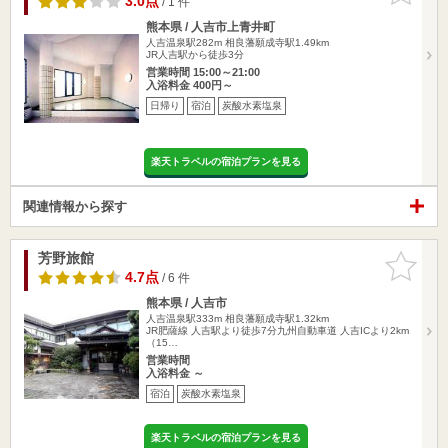
3.0点
/ 1 件
熊本県 / 人吉市上青井町
人吉温泉駅282m
相良藩願成寺駅1.49km
JR人吉駅から徒歩3分
営業時間 15:00～21:00
入浴料金 400円～
日帰り
宿泊
炭酸水素塩泉
楽天トラベルの宿泊プランを見る
関連情報から探す
芳野旅館
お気に入
りに追加
4.7点
/ 6 件
熊本県 / 人吉市
人吉温泉駅333m
相良藩願成寺駅1.32km
JR肥薩線 人吉駅より徒歩7分九州自動車道 人吉ICより2km
（15…
営業時間
入浴料金 ～
宿泊
炭酸水素塩泉
楽天トラベルの宿泊プランを見る