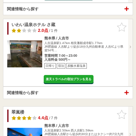
関連情報から探す
いわい温泉ホテル さ蔵
お気に入
りに追加
2.0点
/ 1 件
熊本県 / 人吉市
人吉温泉駅1.47km
相良藩願成寺駅1.77km
JR肥薩線 人吉駅より徒歩18分九州自動車道 人吉ICより県
道54号…
営業時間 7:00～23:00
入浴料金 500円～
日帰り
宿泊
炭酸水素塩泉
楽天トラベルの宿泊プランを見る
関連情報から探す
翠嵐楼
お気に入
りに追加
4.4点
/ 7 件
熊本県 / 人吉市
人吉温泉駅2.50km
西人吉駅1.59km
JR肥薩線人吉駅から徒歩約30分またはタクシー約7分九州