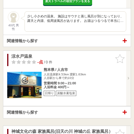
楽天トラベルの宿泊プランを見る
少し小さめの温泉。 施設はサウナと蒸し風呂が別になっており、
露天と内湯、低周波風呂があります。 お湯はつるつるで本当に…
40代 男
性
関連情報から探す
涼水戸温泉
お気に入
りに追加
-点
/ 0 件
熊本県 / 人吉市
人吉温泉駅4.53km
渡駅1.63km
人吉駅から車で約10分
営業時間 9:00～21:00
入浴料金 400円～
日帰り
炭酸水素塩泉
関連情報から探す
神城文化の森 家族風呂(旧天の川 神城の丘 家族風呂）
お気に入