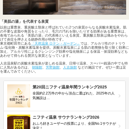
「美肌の湯」を代表する泉質
以前は重曹泉、重炭酸土類泉と呼ばれていた2つの泉質からなる炭酸水素塩泉。肌
の不要な皮脂や角質をとったり、毛穴の汚れを除いたりする効果がある重曹泉は、
各地でみられる「美肌の湯」の代表格といえる泉質。重炭酸土類泉は痛みをやわら
げて炎症を押さえる鎮静作用が特色です。
東京都町田市にある
「天然温泉 ロテン・ガーデン」
では、アルカリ性のナトリウ
ム-塩化物・炭酸水素塩泉を提供。炭酸水素塩泉による肌の老廃物を取り除く効果に
加え、アルカリ性によるクレンジング効果や塩化物泉による保温・保湿効果なども
あわせて得られる贅沢な泉質となっています。
人吉温泉駅の炭酸水素塩泉が楽しめる温泉、日帰り温泉、スーパー銭湯の中でも特
に人気があるのは、
朝陽館
、
芳野旅館
、
人吉旅館
などの施設です。ぜひ一度は足
を運んでみてください。
第20回ニフティ温泉年間ランキング2025
全国約2.2万件の中から頂点に選ばれた、2025年の人
気施設は…
ニフティ温泉 サウナランキング2026
おふろ好きユーザーの投票により、全国No.1サウナが
決定！