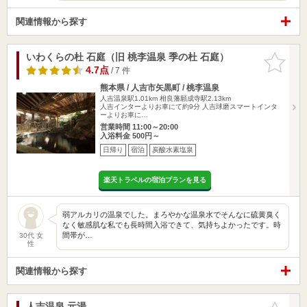
関連情報から探す
いわくらの杜 石庭（旧 桃李温泉 季の杜 石庭）
お気に入
りに追加
4.7点
/ 7 件
熊本県 / 人吉市矢黒町 / 桃李温泉
人吉温泉駅1.01km
相良藩願成寺駅2.13km
人吉インターよりお車にて約9分 人吉球磨スマートインタ
ーよりお車に…
営業時間 11:00～20:00
入浴料金 500円～
日帰り
宿泊
炭酸水素塩泉
楽天トラベルの宿泊プランを見る
弱アルカリの温泉でした。まろやかな温泉水でそんなに硫黄臭く
なく敏感肌な私でも長時間入浴できて、気持ちよかったです。時
間帯が…
30代 女
性
関連情報から探す
人吉温泉 元湯
お気に入