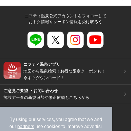
ニフティ温泉公式アカウントをフォローして
おトク情報やクーポン情報を受け取ろう
ニフティ温泉アプリ
地図から温泉検索！お得な限定クーポンも！
今すぐダウンロード！
ご意見ご要望 ・お問い合わせ
施設データの新規追加や修正依頼もこちらから
スマートフォン
/
PC
加盟店募集（資料請求）
広告出稿のご案内
By using our services, you agree that we and
our
partners
use cookies to improve advertisi
利用規約
ライフスタイルMEMBERS+規約