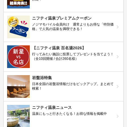
ニフティ温泉プレミアムクーポン
ノジマモバイル会員向け 通常よりもお得な「特別価
格」で人気の温泉を満喫できる！
【ニフティ温泉 百名湯2026】
行ってみたい施設に投票してプレゼントを当てよう！
（全10回開催 / 合計260名様）
岩盤浴特集
日本全国の岩盤浴情報だけをピックアップ。まとめて
検索！
ニフティ温泉ニュース
温泉にもっと行きたくなる！お得な情報を掲載中