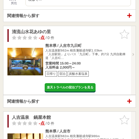
男性
関連情報から探す
清流山水花あゆの里
お気に入
りに追加
-点
/ 0 件
熊本県 / 人吉市九日町
人吉温泉駅662m
相良藩願成寺駅1.03km
「人吉駅前」よりバス「九日町」下車。約7分 九州自動車
道「人吉IC…
営業時間 15:00～24:00
入浴料金 2,000円～
日帰り
宿泊
炭酸水素塩泉
楽天トラベルの宿泊プランを見る
関連情報から探す
人吉温泉 鍋屋本館
お気に入
りに追加
-点
/ 0 件
熊本県 / 人吉市
人吉温泉駅682m
相良藩願成寺駅986m