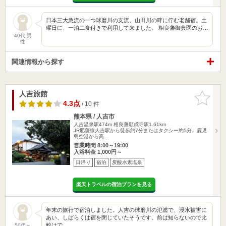
日本三大急流の一つ球磨川の支流、山田川の畔に佇む老舗宿。土
曜日に、一泊二食付きで利用して来ました。 相良藩御典医のお…
40代 男
性
関連情報から探す
人吉旅館
お気に入
りに追加
4.3点
/ 10 件
熊本県 / 人吉市
人吉温泉駅474m
相良藩願成寺駅1.61km
JR肥薩線人吉駅から徒歩約7分またはタクシー約5分、鹿児
島空港から高…
営業時間 8:00～19:00
入浴料金 1,000円～
日帰り
宿泊
炭酸水素塩泉
楽天トラベルの宿泊プランを見る
年末の旅行で宿泊しました。人吉の球磨川の氾濫で、浸水被害に
あい、しばらくは宿を閉じていたそうです。前は知らないので比
較はで…
50代～