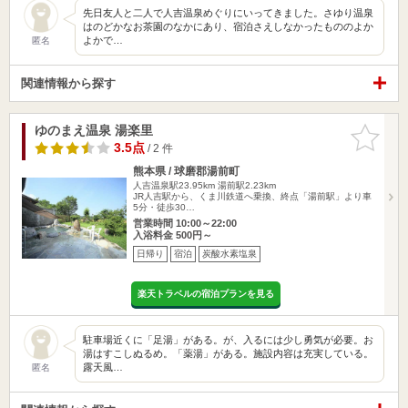
先日友人と二人で人吉温泉めぐりにいってきました。さゆり温泉
はのどかなお茶園のなかにあり、宿泊さえしなかったもののよか
よかで…
匿名
関連情報から探す
ゆのまえ温泉 湯楽里
お気に入
りに追加
3.5点
/ 2 件
熊本県 / 球磨郡湯前町
人吉温泉駅23.95km
湯前駅2.23km
JR人吉駅から、くま川鉄道へ乗換、終点「湯前駅」より車
5分・徒歩30…
営業時間 10:00～22:00
入浴料金 500円～
日帰り
宿泊
炭酸水素塩泉
楽天トラベルの宿泊プランを見る
駐車場近くに「足湯」がある。が、入るには少し勇気が必要。お
湯はすこしぬるめ。「薬湯」がある。施設内容は充実している。
露天風…
匿名