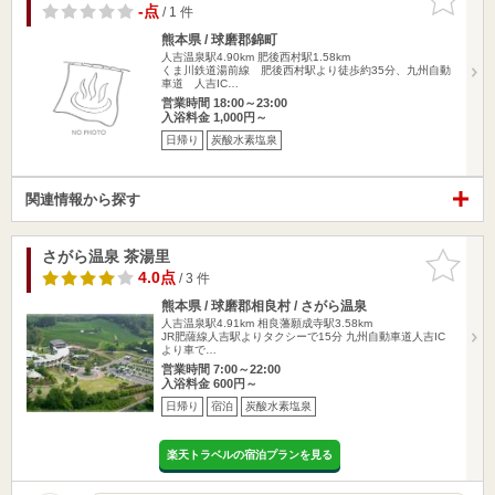
りに追加
-点
/ 1 件
熊本県 / 球磨郡錦町
人吉温泉駅4.90km
肥後西村駅1.58km
くま川鉄道湯前線 肥後西村駅より徒歩約35分、九州自動
車道 人吉IC…
営業時間 18:00～23:00
入浴料金 1,000円～
日帰り
炭酸水素塩泉
関連情報から探す
さがら温泉 茶湯里
お気に入
りに追加
4.0点
/ 3 件
熊本県 / 球磨郡相良村 / さがら温泉
人吉温泉駅4.91km
相良藩願成寺駅3.58km
JR肥薩線人吉駅よりタクシーで15分 九州自動車道人吉IC
より車で…
営業時間 7:00～22:00
入浴料金 600円～
日帰り
宿泊
炭酸水素塩泉
楽天トラベルの宿泊プランを見る