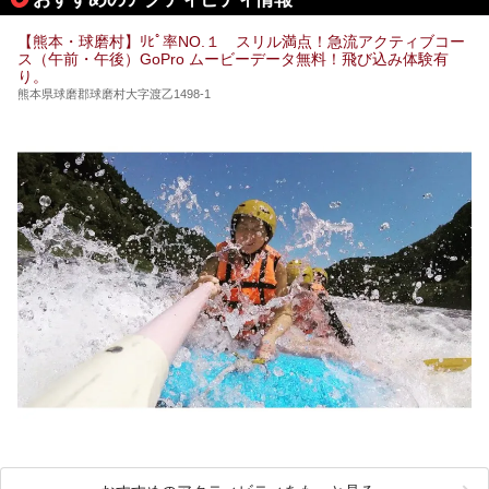
ん。
【熊本・球磨村】ﾘﾋﾟ率NO.１ スリル満点！急流アクティブコー
この2軒は今どうなっているのでしょうか。実は現在は「地
ス（午前・午後）GoPro ムービーデータ無料！飛び込み体験有
獄温泉 青風荘．」「垂玉温泉 瀧日和」として営業を再開し
り。
ています。2021年に現地を訪問してきましたのでレポート
します。
熊本県球磨郡球磨村大字渡乙1498-1