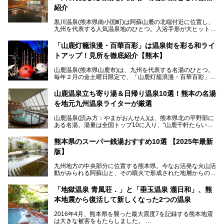
紹介
黒川温泉(熊本県南小国町)は阿蘇山麓の北端付近に位置し、
九州を代表する人気温泉地のひとつ。入浴手形が大ヒット
し、各宿の趣の異なる露天風呂をめぐることで知られていま
す。
「山鹿灯籠浪漫・百華百彩」は温泉街を彩る和ライ
トアップ！見所を徹底紹介【熊本】
中でも「耕きち(こうきち)の湯」は露天風呂を持たないもの
の、風情ある内湯を楽しめる日帰り温泉施設。自然災害によ
山鹿温泉(熊本県山鹿市)は、九州を代表する名湯のひとつ。
り一度廃業しましたが、2024年10月に営業再開。数多くの
毎年２月の金土曜日限定で、「山鹿灯籠浪漫・百華百彩」
温泉ファンに注目される名湯です。
（やまがとうろうろまん・ひゃっかひゃくさい）が開催され
ます。和傘や竹、ろうそくなどを用いて、和情緒たっぷりの
山鹿温泉立ち寄り湯＆日帰り温泉10選！熊本の名湯
ライトアップが無料で楽しめます。
を地元九州温泉ライターが厳選
今回は再開した耕きちの湯を訪問し、全浴室(男女別大浴
2025年は、2月7～8日・14～15日・21～22日・28～3月1
場・家族風呂)を徹底紹介します！
山鹿温泉(読み方：やまがおんせん)は、熊本県北の平野部に
日、の合計8日間開催。今回は地元九州在住の筆者が、その
ある名湯。湯量は全国トップ10に入り、“山鹿千軒たらいな
見所を徹底紹介。併せて、その他イベントや立ち寄り湯も併
し”と唄われる程。また、“乙女の柔肌”とも称される柔らかな
せてご紹介します。
泉質であり、お湯の良さにも定評があります。
熊本県のスーパー銭湯おすすめ10選 【2025年最新
版】
今回は地元九州の温泉ライターの私が実際に入浴した中か
ら、山鹿温泉の旅館やホテルの立ち寄り湯・日帰り入浴施
九州地方の中央部分に位置する熊本県。今なお活発な火山活
設・家族風呂の3パターンに分類し、合計10施設を厳選して
動がみられる阿蘇山と、その噴火で形成された地層からの湧
ご紹介。ぜひ、湯めぐりの参考にして下さいね！
水が多くあることから「火の国」「水の国」とも呼ばれま
す。
「地獄温泉 青風荘．」と「垂玉温泉 瀧日和」、熊
そんな熊本県は、県内の至るところから温泉が湧いている温
本地震から復活して新しくなった2つの温泉
泉県でもあります。山鹿温泉、玉名温泉、黒川温泉、人吉温
泉など有名な温泉地だけでなく、市街地にも天然温泉が湧き
2016年4月、熊本県を襲った最大震度7を記録する熊本地震
出すスーパー銭湯が豊富です。なかでも注目のスーパー銭湯
は大きな被害をもたらしました。
をピックアップしました。