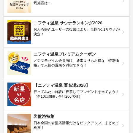
気施設は…
ニフティ温泉 サウナランキング2026
おふろ好きユーザーの投票により、全国No.1サウナが
決定！
ニフティ温泉プレミアムクーポン
ノジマモバイル会員向け 通常よりもお得な「特別価
格」で人気の温泉を満喫できる！
【ニフティ温泉 百名湯2026】
行ってみたい施設に投票してプレゼントを当てよう！
（全10回開催 / 合計260名様）
岩盤浴特集
日本全国の岩盤浴情報だけをピックアップ。まとめて
検索！