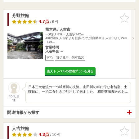
芳野旅館
お気に入
りに追加
4.7点
/ 6 件
熊本県 / 人吉市
一武駅7.85km
人吉駅342m
JR肥薩線 人吉駅より徒歩7分九州自動車道 人吉ICより2km
（15…
営業時間
入浴料金 ～
宿泊
貸切風呂、個室風呂
楽天トラベルの宿泊プランを見る
日本三大急流の一つ球磨川の支流、山田川の畔に佇む老舗宿。土
曜日に、一泊二食付きで利用して来ました。 相良藩御典医のお…
40代 男
性
関連情報から探す
人吉旅館
お気に入
りに追加
4.3点
/ 10 件