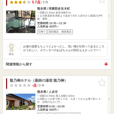
りに追加
3.7点
/ 3 件
熊本県 / 球磨郡多良木町
一武駅10.32km
多良木駅67m
くま川鉄道多良木駅より徒歩で2分 人吉ICから国道219号
線・湯前…
営業時間 15:30～21:30
入浴料金 450円～
日帰り
貸切風呂、個室風呂
お湯の温度もちょうどよかったし、洗い場が仕切ってあるところ
がうれしい。カウンターのおばちゃんの対応もえかったでー！
匿名
関連情報から探す
龍乃榊ホテル（薬師の湯宿 龍乃榊）
お気に入
りに追加
-点
/ 0 件
熊本県 / 人吉市
一武駅10.54km
西人吉駅2.62km
人吉駅よりお車で約１０分、人吉ＩＣからお車で約１５
分 自然のなかに佇…
営業時間 6:00～22:00
入浴料金 500円～