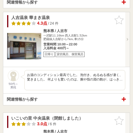
関連情報から探す
人吉温泉 華まき温泉
お気に入
りに追加
4.3点
/ 24 件
熊本県 / 人吉市
一武駅11.16km
西人吉駅1.52km
肥薩線人吉駅から7km､車15分
営業時間 10:00～22:00
入浴料金 400円～
日帰り
貸切風呂、個室風呂
お湯のコンディション最高でした。 泡付き、ぬるぬる感が凄く、
驚きました。 何よりも驚いたのは、腕や指の淵の飽が、はっき…
50代～
男性
関連情報から探す
いこいの里 中央温泉（閉館しました）
お気に入
りに追加
3.0点
/ 6 件
熊本県 / 人吉市