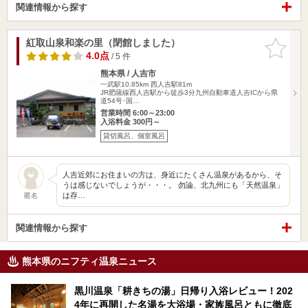
関連情報から探す
紅取山泉和楽の里（閉館しました）
お気に入
りに追加
4.0点
/ 5 件
熊本県 / 人吉市
一武駅10.85km
西人吉駅81m
JR肥薩線西人吉駅から徒歩3分九州自動車道人吉ICから県
道54号･国…
営業時間 6:00～23:00
入浴料金 300円～
貸切風呂、個室風呂
人吉近郊にお住まいの方は、身近にたくさん温泉があるから、そ
うは感じないでしょうが・・・。 勿論、北九州にも「天然温泉」
は存…
匿名
関連情報から探す
熊本県のニフティ温泉ニュース
黒川温泉「耕きちの湯」日帰り入浴レビュー！202
4年に再開した名湯を大浴場・家族風呂ともに徹底