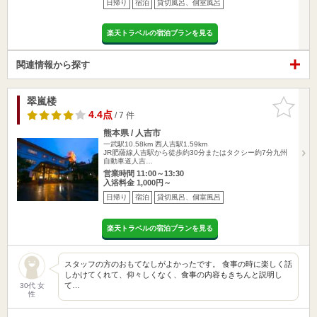
日帰り
宿泊
貸切風呂、個室風呂
楽天トラベルの宿泊プランを見る
関連情報から探す
翠嵐楼
お気に入
りに追加
4.4点
/ 7 件
熊本県 / 人吉市
一武駅10.58km
西人吉駅1.59km
JR肥薩線人吉駅から徒歩約30分またはタクシー約7分九州
自動車道人吉…
営業時間 11:00～13:30
入浴料金 1,000円～
日帰り
宿泊
貸切風呂、個室風呂
楽天トラベルの宿泊プランを見る
スタッフの方のおもてなしがよかったです。 食事の時に楽しく話
しかけてくれて、仰々しくなく、食事の内容もきちんと説明し
て…
30代 女
性