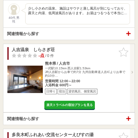
少し小さめの温泉。 施設はサウナと蒸し風呂が別になっており、
露天と内湯、低周波風呂があります。 お湯はつるつるで本当に…
40代 男
性
関連情報から探す
人吉温泉 しらさぎ荘
お気に入
りに追加
-点
/ 0 件
熊本県 / 人吉市
一武駅10.15km
西人吉駅1.53km
JR人吉駅からお車で約7分 九州自動車道人吉ICよりお車で
約10分…
営業時間 12:00～22:00
入浴料金 600円～
日帰り
宿泊
貸切風呂、個室風呂
楽天トラベルの宿泊プランを見る
関連情報から探す
多良木町ふれあい交流センターえびすの湯
お気に入