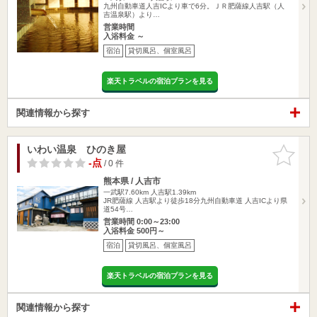
九州自動車道人吉ICより車で6分。ＪＲ肥薩線人吉駅（人
吉温泉駅）より…
営業時間
入浴料金 ～
宿泊
貸切風呂、個室風呂
楽天トラベルの宿泊プランを見る
関連情報から探す
いわい温泉 ひのき屋
お気に入
りに追加
-点
/ 0 件
熊本県 / 人吉市
一武駅7.60km
人吉駅1.39km
JR肥薩線 人吉駅より徒歩18分九州自動車道 人吉ICより県
道54号…
営業時間 0:00～23:00
入浴料金 500円～
宿泊
貸切風呂、個室風呂
楽天トラベルの宿泊プランを見る
関連情報から探す