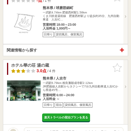
-点
/ 1 件
熊本県 / 球磨郡錦町
一武駅4.74km
肥後西村駅1.58km
くま川鉄道湯前線 肥後西村駅より徒歩約35分、九州自動
車道 人吉IC…
営業時間 18:00～23:00
入浴料金 1,000円～
日帰り
貸切風呂、個室風呂
関連情報から探す
ホテル華の荘 湯の蔵
お気に入
りに追加
3.0点
/ 4 件
熊本県 / 人吉市
一武駅6.79km
相良藩願成寺駅2.12km
JR肥薩線人吉駅からタクシーで7分九州自動車道人吉ICか
ら県道45号…
営業時間 6:00～24:00
入浴料金 ～
日帰り
宿泊
貸切風呂、個室風呂
楽天トラベルの宿泊プランを見る