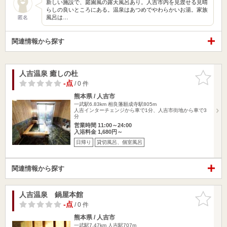
新しい施設で、庭園風の露天風呂あり。人吉市内を見渡せる見晴
らしの良いところにある。温泉はあつめでやわらかいお湯。家族
風呂は…
匿名
関連情報から探す
人吉温泉 癒しの杜
お気に入
りに追加
-点
/ 0 件
熊本県 / 人吉市
一武駅6.83km
相良藩願成寺駅805m
人吉インターチェンジから車で1分、人吉市街地から車で3
分
営業時間 11:00～24:00
入浴料金 1,680円～
日帰り
貸切風呂、個室風呂
関連情報から探す
人吉温泉 鍋屋本館
お気に入
りに追加
-点
/ 0 件
熊本県 / 人吉市
一武駅7.47km
人吉駅707m