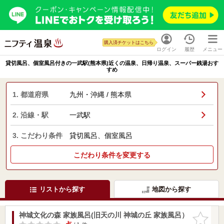
購入済チケットはこちら
ログイン
履歴
メニュー
貸切風呂、個室風呂付きの一武駅(熊本県)近くの温泉、日帰り温泉、スーパー銭湯おす
すめ
1. 都道府県
九州・沖縄 / 熊本県
2. 沿線・駅
一武駅
3. こだわり条件
貸切風呂、個室風呂
こだわり条件を変更する
リストから探す
地図から探す
神城文化の森 家族風呂(旧天の川 神城の丘 家族風呂）
お気に入
りに追加