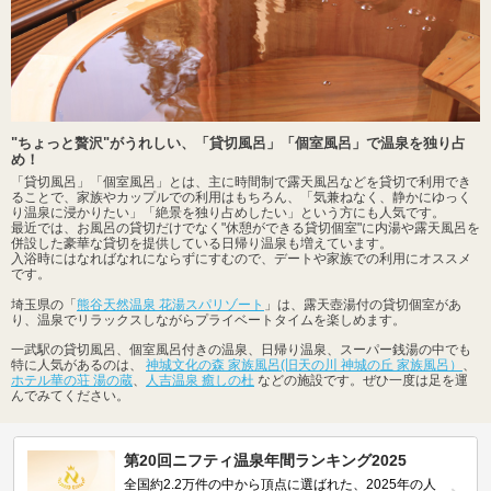
"ちょっと贅沢"がうれしい、「貸切風呂」「個室風呂」で温泉を独り占
め！
「貸切風呂」「個室風呂」とは、主に時間制で露天風呂などを貸切で利用でき
ることで、家族やカップルでの利用はもちろん、「気兼ねなく、静かにゆっく
り温泉に浸かりたい」「絶景を独り占めしたい」という方にも人気です。
最近では、お風呂の貸切だけでなく"休憩ができる貸切個室"に内湯や露天風呂を
併設した豪華な貸切を提供している日帰り温泉も増えています。
入浴時にはなればなれにならずにすむので、デートや家族での利用にオススメ
です。
埼玉県の「
熊谷天然温泉 花湯スパリゾート
」は、露天壺湯付の貸切個室があ
り、温泉でリラックスしながらプライベートタイムを楽しめます。
一武駅の貸切風呂、個室風呂付きの温泉、日帰り温泉、スーパー銭湯の中でも
特に人気があるのは、
神城文化の森 家族風呂(旧天の川 神城の丘 家族風呂）
、
ホテル華の荘 湯の蔵
、
人吉温泉 癒しの杜
などの施設です。ぜひ一度は足を運
んでみてください。
第20回ニフティ温泉年間ランキング2025
全国約2.2万件の中から頂点に選ばれた、2025年の人