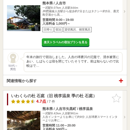
熊本県 / 人吉市
一武駅8.07km
人吉駅444m
JR肥薩線人吉駅から徒歩約7分またはタクシー約5分、鹿児
島空港から高…
営業時間 8:00～19:00
入浴料金 1,000円～
日帰り
宿泊
貸切風呂、個室風呂
楽天トラベルの宿泊プランを見る
年末の旅行で宿泊しました。人吉の球磨川の氾濫で、浸水被害に
あい、しばらくは宿を閉じていたそうです。前は知らないので比
較はで…
50代～
男性
関連情報から探す
いわくらの杜 石庭（旧 桃李温泉 季の杜 石庭）
お気に入
りに追加
4.7点
/ 7 件
熊本県 / 人吉市矢黒町 / 桃李温泉
一武駅8.42km
人吉駅961m
人吉インターよりお車にて約9分 人吉球磨スマートインタ
ーよりお車に…
営業時間 11:00～20:00
入浴料金 500円～