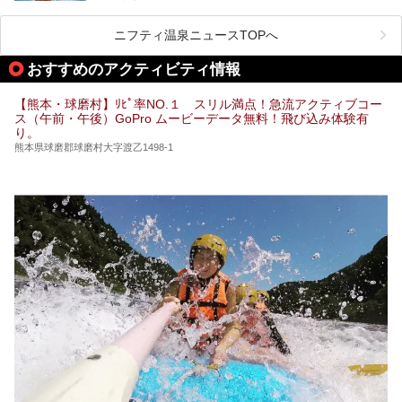
阿蘇山麓の南阿蘇村の「地獄温泉 清風荘」、そして「清風
荘」から400mほど離れた「垂玉（たるたま）温泉 山口旅
ニフティ温泉ニュースTOPへ
館」の2軒は、この地震による土砂崩れなどのために、一時
期は孤立状態に。もしかしたらこの時のニュースで、「地獄
おすすめのアクティビティ情報
温泉」と「垂玉温泉」の名前を知った人もいるかもしれませ
ん。
【熊本・球磨村】ﾘﾋﾟ率NO.１ スリル満点！急流アクティブコー
この2軒は今どうなっているのでしょうか。実は現在は「地
ス（午前・午後）GoPro ムービーデータ無料！飛び込み体験有
獄温泉 青風荘．」「垂玉温泉 瀧日和」として営業を再開し
り。
ています。2021年に現地を訪問してきましたのでレポート
します。
熊本県球磨郡球磨村大字渡乙1498-1