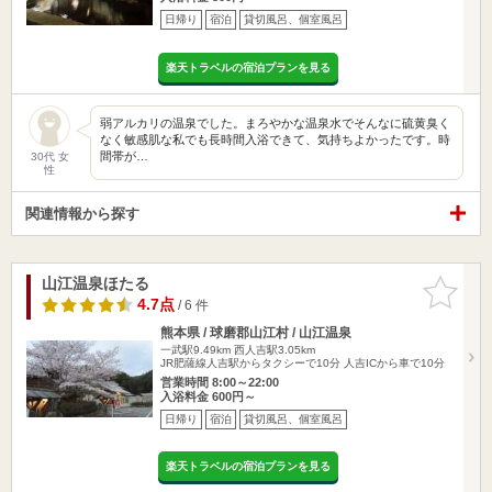
日帰り
宿泊
貸切風呂、個室風呂
楽天トラベルの宿泊プランを見る
弱アルカリの温泉でした。まろやかな温泉水でそんなに硫黄臭く
なく敏感肌な私でも長時間入浴できて、気持ちよかったです。時
間帯が…
30代 女
性
関連情報から探す
山江温泉ほたる
お気に入
りに追加
4.7点
/ 6 件
熊本県 / 球磨郡山江村 / 山江温泉
一武駅9.49km
西人吉駅3.05km
JR肥薩線人吉駅からタクシーで10分 人吉ICから車で10分
営業時間 8:00～22:00
入浴料金 600円～
日帰り
宿泊
貸切風呂、個室風呂
楽天トラベルの宿泊プランを見る