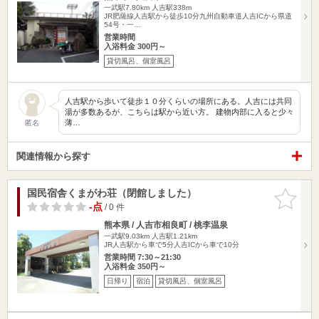
一武駅7.80km
人吉駅338m
JR肥薩線人吉駅から徒歩10分九州自動車道人吉ICから県道
54号・一…
営業時間
入浴料金 300円～
貸切風呂、個室風呂
人吉駅から歩いて徒歩１０分くらいの場所にある。人吉には共同
湯が多数あるが、こちらは駅から近い方。 建物内部に入ると少々
薄…
匿名
関連情報から探す
国民宿舎くまがわ荘（閉館しました）
お気に入
りに追加
-点
/ 0 件
熊本県 / 人吉市相良町 / 桃李温泉
一武駅9.03km
人吉駅1.21km
JR人吉駅から車で5分人吉ICから車で10分
営業時間 7:30～21:30
入浴料金 350円～
日帰り
宿泊
貸切風呂、個室風呂