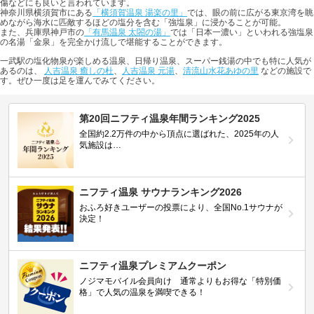
傷などにも良いと言われています。
神奈川県横須賀市にある
「横須賀温泉 湯楽の里」
では、眼の前に広がる東京湾を眺
めながら海水に匹敵するほどの塩分を含む「強塩泉」に浸かることが可能。
また、兵庫県神戸市の
「有馬温泉 太閤の湯」
では「日本一濃い」といわれる強塩泉
の名湯「金泉」を完全かけ流しで堪能することができます。
一武駅の塩化物泉が楽しめる温泉、日帰り温泉、スーパー銭湯の中でも特に人気が
あるのは、
人吉温泉 癒しの杜
、
人吉温泉 元湯
、
清流山水花あゆの里
などの施設で
す。ぜひ一度は足を運んでみてください。
第20回ニフティ温泉年間ランキング2025
全国約2.2万件の中から頂点に選ばれた、2025年の人
気施設は…
ニフティ温泉 サウナランキング2026
おふろ好きユーザーの投票により、全国No.1サウナが
決定！
ニフティ温泉プレミアムクーポン
ノジマモバイル会員向け 通常よりもお得な「特別価
格」で人気の温泉を満喫できる！