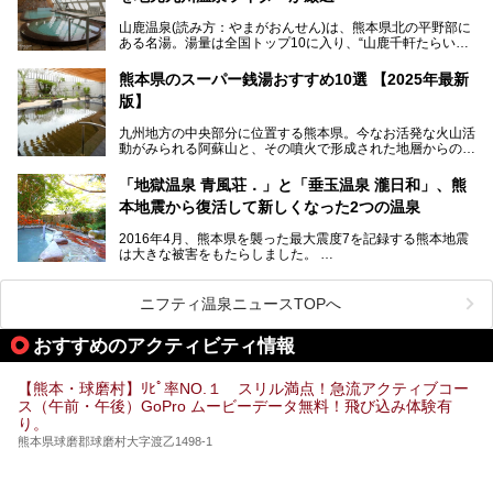
今回は再開した耕きちの湯を訪問し、全浴室(男女別大浴
2025年は、2月7～8日・14～15日・21～22日・28～3月1
場・家族風呂)を徹底紹介します！
山鹿温泉(読み方：やまがおんせん)は、熊本県北の平野部に
日、の合計8日間開催。今回は地元九州在住の筆者が、その
ある名湯。湯量は全国トップ10に入り、“山鹿千軒たらいな
見所を徹底紹介。併せて、その他イベントや立ち寄り湯も併
し”と唄われる程。また、“乙女の柔肌”とも称される柔らかな
せてご紹介します。
泉質であり、お湯の良さにも定評があります。
熊本県のスーパー銭湯おすすめ10選 【2025年最新
版】
今回は地元九州の温泉ライターの私が実際に入浴した中か
ら、山鹿温泉の旅館やホテルの立ち寄り湯・日帰り入浴施
九州地方の中央部分に位置する熊本県。今なお活発な火山活
設・家族風呂の3パターンに分類し、合計10施設を厳選して
動がみられる阿蘇山と、その噴火で形成された地層からの湧
ご紹介。ぜひ、湯めぐりの参考にして下さいね！
水が多くあることから「火の国」「水の国」とも呼ばれま
す。
「地獄温泉 青風荘．」と「垂玉温泉 瀧日和」、熊
そんな熊本県は、県内の至るところから温泉が湧いている温
本地震から復活して新しくなった2つの温泉
泉県でもあります。山鹿温泉、玉名温泉、黒川温泉、人吉温
泉など有名な温泉地だけでなく、市街地にも天然温泉が湧き
2016年4月、熊本県を襲った最大震度7を記録する熊本地震
出すスーパー銭湯が豊富です。なかでも注目のスーパー銭湯
は大きな被害をもたらしました。
をピックアップしました。
阿蘇山麓の南阿蘇村の「地獄温泉 清風荘」、そして「清風
荘」から400mほど離れた「垂玉（たるたま）温泉 山口旅
ニフティ温泉ニュースTOPへ
館」の2軒は、この地震による土砂崩れなどのために、一時
期は孤立状態に。もしかしたらこの時のニュースで、「地獄
おすすめのアクティビティ情報
温泉」と「垂玉温泉」の名前を知った人もいるかもしれませ
ん。
【熊本・球磨村】ﾘﾋﾟ率NO.１ スリル満点！急流アクティブコー
この2軒は今どうなっているのでしょうか。実は現在は「地
ス（午前・午後）GoPro ムービーデータ無料！飛び込み体験有
獄温泉 青風荘．」「垂玉温泉 瀧日和」として営業を再開し
り。
ています。2021年に現地を訪問してきましたのでレポート
します。
熊本県球磨郡球磨村大字渡乙1498-1