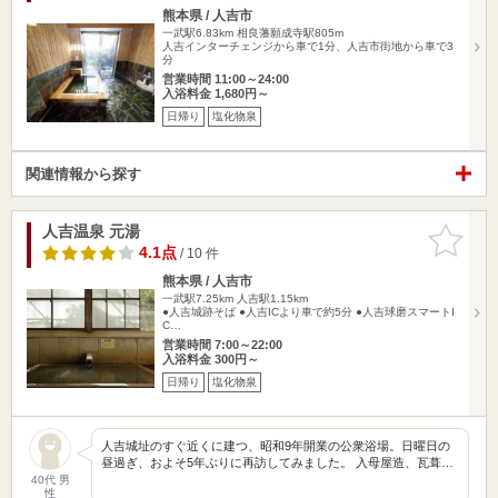
熊本県 / 人吉市
一武駅6.83km
相良藩願成寺駅805m
人吉インターチェンジから車で1分、人吉市街地から車で3
分
営業時間 11:00～24:00
入浴料金 1,680円～
日帰り
塩化物泉
関連情報から探す
人吉温泉 元湯
お気に入
りに追加
4.1点
/ 10 件
熊本県 / 人吉市
一武駅7.25km
人吉駅1.15km
●人吉城跡そば ●人吉ICより車で約5分 ●人吉球磨スマートI
C…
営業時間 7:00～22:00
入浴料金 300円～
日帰り
塩化物泉
人吉城址のすぐ近くに建つ、昭和9年開業の公衆浴場。日曜日の
昼過ぎ、およそ5年ぶりに再訪してみました。 入母屋造、瓦葺…
40代 男
性