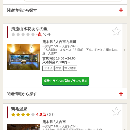
関連情報から探す
清流山水花あゆの里
お気に入
りに追加
-点
/ 0 件
熊本県 / 人吉市九日町
一武駅7.50km
人吉駅684m
「人吉駅前」よりバス「九日町」下車。約7分 九州自動車
道「人吉IC…
営業時間 15:00～24:00
入浴料金 2,000円～
日帰り
宿泊
塩化物泉
楽天トラベルの宿泊プランを見る
関連情報から探す
鶴亀温泉
お気に入
りに追加
4.0点
/ 6 件
熊本県 / 人吉市
一武駅7.78km
人吉駅624m
人吉駅から浜田醫院(医院)手前を右折して左側