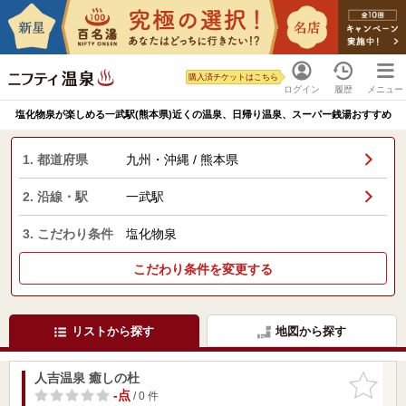
購入済チケットはこちら
ログイン
履歴
メニュー
塩化物泉が楽しめる一武駅(熊本県)近くの温泉、日帰り温泉、スーパー銭湯おすすめ
1. 都道府県
九州・沖縄 / 熊本県
2. 沿線・駅
一武駅
3. こだわり条件
塩化物泉
こだわり条件を変更する
リストから探す
地図から探す
人吉温泉 癒しの杜
お気に入
りに追加
-点
/ 0 件