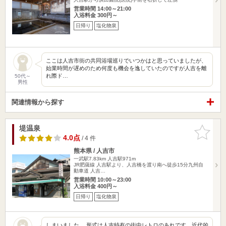
営業時間 14:00～21:00
入浴料金 300円～
日帰り
塩化物泉
ここは人吉市街の共同浴場巡りでいつかはと思っていましたが、
始業時間が遅めのため何度も機会を逸していたのですが人吉を離
れ際ド…
50代～
男性
関連情報から探す
堤温泉
お気に入
りに追加
4.0点
/ 4 件
熊本県 / 人吉市
一武駅7.83km
人吉駅971m
JR肥薩線 人吉駅より、人吉橋を渡り南へ徒歩15分九州自
動車道 人吉…
営業時間 10:00～23:00
入浴料金 400円～
日帰り
塩化物泉
しまいました。 形式は人吉特有の街中レトロのあれです。近代的