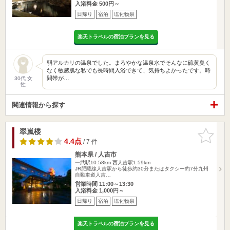
入浴料金 500円～
日帰り
宿泊
塩化物泉
楽天トラベルの宿泊プランを見る
弱アルカリの温泉でした。まろやかな温泉水でそんなに硫黄臭く
なく敏感肌な私でも長時間入浴できて、気持ちよかったです。時
間帯が…
30代 女
性
関連情報から探す
翠嵐楼
お気に入
りに追加
4.4点
/ 7 件
熊本県 / 人吉市
一武駅10.58km
西人吉駅1.59km
JR肥薩線人吉駅から徒歩約30分またはタクシー約7分九州
自動車道人吉…
営業時間 11:00～13:30
入浴料金 1,000円～
日帰り
宿泊
塩化物泉
楽天トラベルの宿泊プランを見る