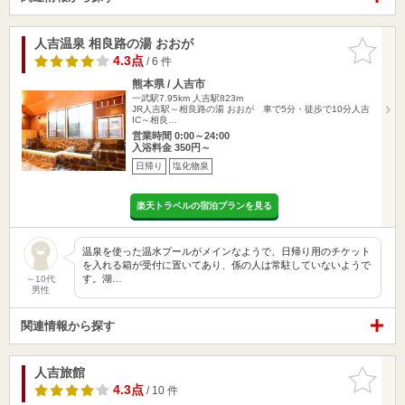
人吉温泉 相良路の湯 おおが
お気に入
りに追加
4.3点
/ 6 件
熊本県 / 人吉市
一武駅7.95km
人吉駅823m
JR人吉駅～相良路の湯 おおが 車で5分・徒歩で10分人吉
IC～相良…
営業時間 0:00～24:00
入浴料金 350円～
日帰り
塩化物泉
楽天トラベルの宿泊プランを見る
温泉を使った温水プールがメインなようで、日帰り用のチケット
を入れる箱が受付に置いてあり、係の人は常駐していないようで
す。湖…
～10代
男性
関連情報から探す
人吉旅館
お気に入
りに追加
4.3点
/ 10 件