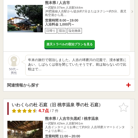
熊本県 / 人吉市
一武駅8.07km
人吉駅444m
JR肥薩線人吉駅から徒歩約7分またはタクシー約5分、鹿児
島空港から高…
営業時間 8:00～19:00
入浴料金 1,000円～
日帰り
宿泊
塩化物泉
楽天トラベルの宿泊プランを見る
年末の旅行で宿泊しました。人吉の球磨川の氾濫で、浸水被害に
あい、しばらくは宿を閉じていたそうです。前は知らないので比
較はで…
50代～
男性
関連情報から探す
いわくらの杜 石庭（旧 桃李温泉 季の杜 石庭）
お気に入
りに追加
4.7点
/ 7 件
熊本県 / 人吉市矢黒町 / 桃李温泉
一武駅8.42km
人吉駅961m
人吉インターよりお車にて約9分 人吉球磨スマートインタ
ーよりお車に…
営業時間 11:00～20:00