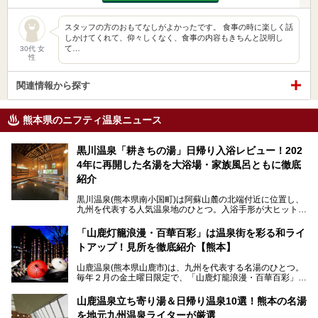
スタッフの方のおもてなしがよかったです。 食事の時に楽しく話
しかけてくれて、仰々しくなく、食事の内容もきちんと説明し
て…
30代 女
性
関連情報から探す
熊本県のニフティ温泉ニュース
黒川温泉「耕きちの湯」日帰り入浴レビュー！202
4年に再開した名湯を大浴場・家族風呂ともに徹底
紹介
黒川温泉(熊本県南小国町)は阿蘇山麓の北端付近に位置し、
九州を代表する人気温泉地のひとつ。入浴手形が大ヒット
し、各宿の趣の異なる露天風呂をめぐることで知られていま
す。
「山鹿灯籠浪漫・百華百彩」は温泉街を彩る和ライ
トアップ！見所を徹底紹介【熊本】
中でも「耕きち(こうきち)の湯」は露天風呂を持たないもの
の、風情ある内湯を楽しめる日帰り温泉施設。自然災害によ
山鹿温泉(熊本県山鹿市)は、九州を代表する名湯のひとつ。
り一度廃業しましたが、2024年10月に営業再開。数多くの
毎年２月の金土曜日限定で、「山鹿灯籠浪漫・百華百彩」
温泉ファンに注目される名湯です。
（やまがとうろうろまん・ひゃっかひゃくさい）が開催され
ます。和傘や竹、ろうそくなどを用いて、和情緒たっぷりの
山鹿温泉立ち寄り湯＆日帰り温泉10選！熊本の名湯
ライトアップが無料で楽しめます。
を地元九州温泉ライターが厳選