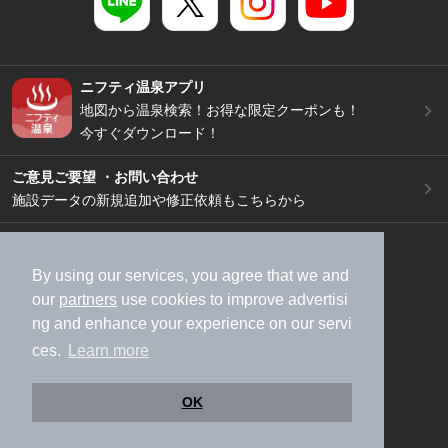
ニフティ温泉アプリ
地図から温泉検索！お得な限定クーポンも！
今すぐダウンロード！
ご意見ご要望 ・お問い合わせ
施設データの新規追加や修正依頼もこちらから
スマートフォン
/
PC
加盟店募集（資料請求）
広告出稿のご案内
By using our services, you agree that we and
our
partners
use cookies to improve advertisi
利用規約
ライフスタイルMEMBERS+規約
ng and enhance your experience on our servi
特定商取引法に基づく表記
ヘルプ
採用情報
ces.
Learn more
運営会社
個人情報保護ポリシー
©NIFTY Lifestyle Co., Ltd.
OK