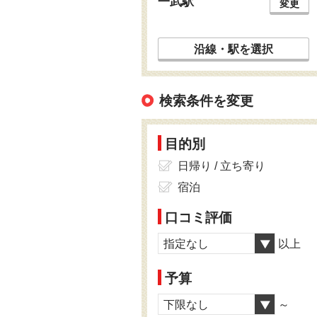
一武駅
変更
沿線・駅を選択
検索条件を変更
目的別
日帰り / 立ち寄り
宿泊
口コミ評価
指定なし
以上
予算
下限なし
～