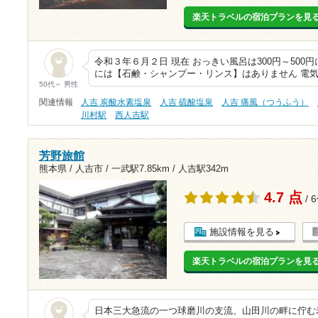
楽天トラベルの宿泊プランを見
令和３年６月２日 現在 おっきい風呂は300円～500円に
には【石鹸・シャンプー・リンス】はありません 電
50代～ 男性
関連情報
人吉 炭酸水素塩泉
人吉 硫酸塩泉
人吉 痛風（つうふう）
川村駅
西人吉駅
芳野旅館
熊本県 / 人吉市 /
一武駅7.85km
/
人吉駅342m
4.7 点
/ 
施設情報を見る
楽天トラベルの宿泊プランを見
日本三大急流の一つ球磨川の支流、山田川の畔に佇む