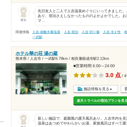
先日友人と二人で人吉温泉めぐりにいってきました。
あり、宿泊さえしなかったもののよかよかでした。お
匿名
マ…
関連情報
人吉 炭酸水素塩泉
人吉 宿泊
人吉 切り傷
人吉 冷え性
一武駅
ホテル華の荘 湯の蔵
熊本県 / 人吉市 /
一武駅6.79km
/
相良藩願成寺駅2.12km
■営業時間 6:00～24:00
3.0 点
/ 
施設情報を見る
楽天トラベルの宿泊プランを見
新しい施設で、庭園風の露天風呂あり。人吉市内を見
温泉はあつめでやわらかいお湯。家族風呂はすべて露