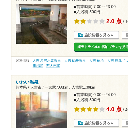
■営業時間 7:00～23:00
■入浴料 500円～
2.0 点
/ 
施設情報を見る
楽天トラベルの宿泊プランを見
関連情報
人吉 炭酸水素塩泉
人吉 硫酸塩泉
人吉 宿泊
人吉 痛風（
川村駅
西人吉駅
いわい温泉
熊本県 / 人吉市 /
一武駅7.60km
/
人吉駅1.39km
■営業時間 0:00～24:00
■入浴料 300円～
4.0 点
/ 
施設情報を見る