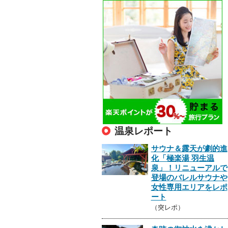
温泉レポート
サウナ＆露天が劇的進
化「極楽湯 羽生温
泉」！リニューアルで
登場のバレルサウナや
女性専用エリアをレポ
ート
（突レポ）