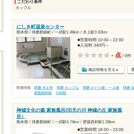
こだわり条件
カップル
にしき町温泉センター
熊本県 / 球磨郡錦町 /
一武駅1.49km
/
木上駅3.02km
■営業時間 10:00～22:00
■入浴料 340円～
- 点
/ 0件
施設情報を見る
関連情報
球磨 冷え性
球磨 カップル
球磨 ひとり旅・一人旅
球磨 
肥後西村駅
川村駅
神城文化の森 家族風呂(旧天の川 神城の丘 家族風
呂）
熊本県 / 球磨郡錦町 /
一武駅4.74km
/
肥後西村駅1.58km
■営業時間 18:00～23:00