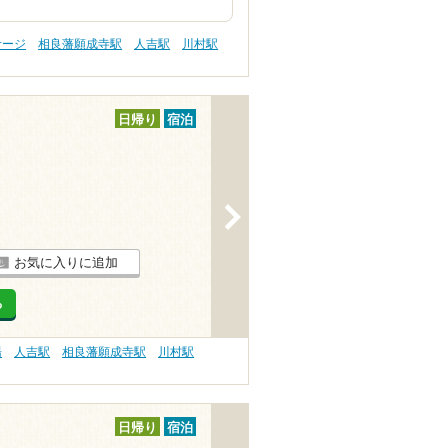
サージ
相良藩願成寺駅
人吉駅
川村駅
日帰り
宿泊
>
お気に入りに追加
る
湯
人吉駅
相良藩願成寺駅
川村駅
日帰り
宿泊