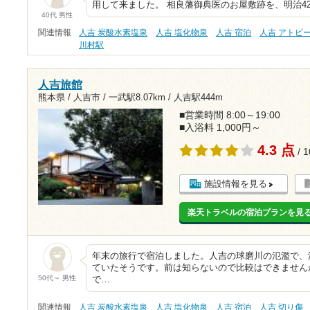
用して来ました。 相良藩御典医のお屋敷跡を、明治4
40代 男性
関連情報
人吉 炭酸水素塩泉
人吉 塩化物泉
人吉 宿泊
人吉 アトピ
川村駅
人吉旅館
熊本県 / 人吉市 /
一武駅8.07km
/
人吉駅444m
■営業時間 8:00～19:00
■入浴料 1,000円～
4.3 点
/ 
施設情報を見る
楽天トラベルの宿泊プランを見
年末の旅行で宿泊しました。人吉の球磨川の氾濫で、
ていたそうです。前は知らないので比較はできません
50代～ 男性
で…
関連情報
人吉 炭酸水素塩泉
人吉 塩化物泉
人吉 宿泊
人吉 切り傷