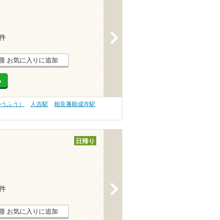
>
1件
お気に入りに追加
る
つうふう）
人吉駅
相良藩願成寺駅
日帰り
>
4件
お気に入りに追加