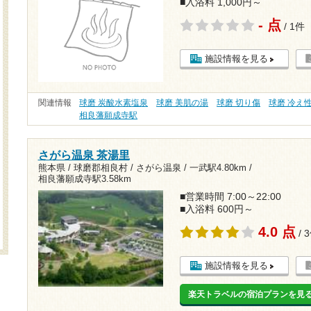
■入浴料 1,000円～
- 点
/ 1件
施設情報を見る
関連情報
球磨 炭酸水素塩泉
球磨 美肌の湯
球磨 切り傷
球磨 冷え
相良藩願成寺駅
さがら温泉 茶湯里
熊本県 / 球磨郡相良村 / さがら温泉 /
一武駅4.80km
/
相良藩願成寺駅3.58km
■営業時間 7:00～22:00
■入浴料 600円～
4.0 点
/ 
施設情報を見る
楽天トラベルの宿泊プランを見