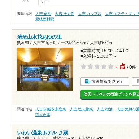
匿名
い…
関連情報
人吉 宿泊
人吉 冷え性
人吉 カップル
人吉 エステ・マッ
肥後西村駅
清流山水花あゆの里
熊本県 / 人吉市九日町 /
一武駅7.50km
/
人吉駅684m
■営業時間 15:00～24:00
■入浴料 2,000円～
- 点
/ 0件
施設情報を見る
楽天トラベルの宿泊プランを見
関連情報
人吉 炭酸水素塩泉
人吉 塩化物泉
人吉 宿泊
人吉 美肌の
西人吉駅
いわい温泉ホテル さ蔵
熊本県 / 人吉市 /
一武駅7.55km
/
人吉駅1.46km