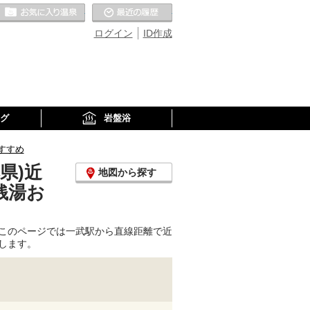
お気に入りの温泉
最近の履歴
ログイン
ID作成
グ
岩盤浴
すすめ
県)近
地図から探す
銭湯お
このページでは一武駅から直線距離で近
します。