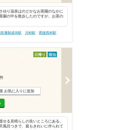
さゆり温泉はのどかなお茶園のなかに
茶園の中を散歩したのですが、お茶の
相良藩願成寺駅
川村駅
肥後西村駅
日帰り
宿泊
4件
>
お気に入りに追加
る
渡せる見晴らしの良いところにある。
天風呂つきで、庭もきれいに作られて