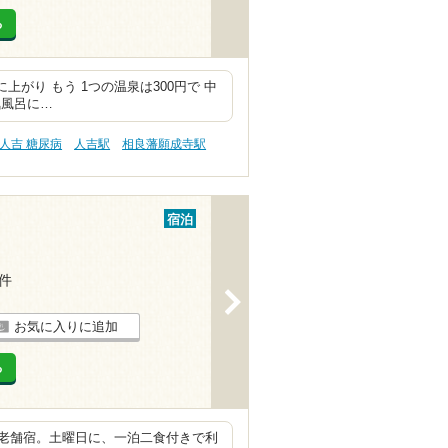
る
上がり もう 1つの温泉は300円で 中
気風呂に…
人吉 糖尿病
人吉駅
相良藩願成寺駅
宿泊
6件
>
お気に入りに追加
る
老舗宿。土曜日に、一泊二食付きで利