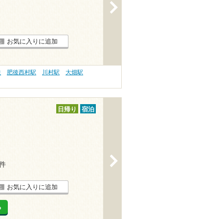
>
お気に入りに追加
性
肥後西村駅
川村駅
大畑駅
日帰り
宿泊
>
3件
お気に入りに追加
る