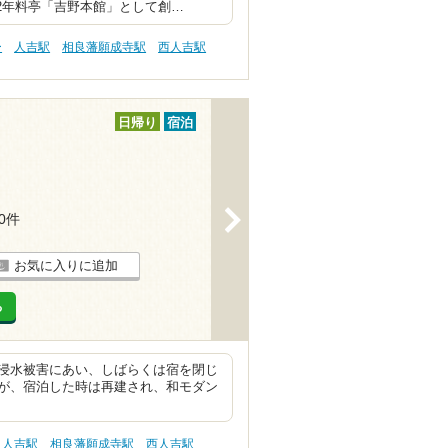
2年料亭「吉野本館」として創…
ー
人吉駅
相良藩願成寺駅
西人吉駅
日帰り
宿泊
>
10件
お気に入りに追加
る
浸水被害にあい、しばらくは宿を閉じ
が、宿泊した時は再建され、和モダン
人吉駅
相良藩願成寺駅
西人吉駅