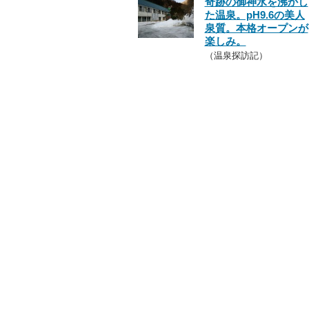
奇跡の御神水を沸かし
た温泉。pH9.6の美人
泉質。本格オープンが
楽しみ。
（温泉探訪記）