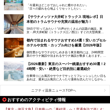
うなユニークなサウナ、自家醸造のクラフトビールが飲める
「今週末はどこかでおしゃれに癒やされたい」
ビアバーなど、新しく登場したスポットも併せて紹介しま
「日々の疲れを心地よくリセットしたい」
す。充実した設備があるのに、基本の入浴料が銭湯価格の5
──そんなときにおすすめなのが、今、都内で大きなブーム
50円というのも嬉しすぎます！
となっている新しいスタイルの銭湯です。
【サウナメッツァ大井町トラックス 現地レポ】日
本初のトラムサウナや充実の温浴が魅力！
最近、SNSやメディアで「デザイナーズ銭湯」や「ネオ銭
湯」という言葉をよく耳にしませんか？
SNSで“行ってみたい！”の声がたくさんの話題の施設。東
京・JR大井町駅（トラックス口／西口）すぐの大型商業施
本記事では、そもそもこれらがどんな銭湯なのか、その気に
設・大井町 トラックスに、2026年3月28日、「サウナメッ
なる違いを分かりやすく解説！さらに、都内で絶対に外せな
ツァ大井町トラックス」がニューオープン。施設の様子をレ
いおしゃれな名店15選を、おすすめの順番で一挙にご紹介
都内で泊まれるサウナおすすめ14選！安いカプセル
ポ―トします。
します。
ホテルや女性・カップル向けを厳選【2026年版】
個性豊かなサウナがひしめき合う東京都内には、24時間営
業のサウナ施設や泊まれるサウナ施設が数多くあります。
終電を逃した深夜の利用に限らず、時間を気にしないサウナ
を旅の目的とする「サ旅」や自分へのご褒美のための宿泊な
【2026最新】東京のスーパー銭湯おすすめ30選！2
ど、自分の好きなタイミングで好きなだけサ活ができるのが
4時間・安い・絶景など目的別に厳選紹介
魅力です。
仕事帰りにお風呂やサウナでサッとリフレッシュしたい日も
最近では、男性専用施設だけでなく、カップルや女性に嬉し
あれば、週末はお風呂に入ったり漫画を読んだりしながら一
い個室サウナも増えてきました。
日中ダラダラ過ごしたい日もあると思います。
この記事では、東京都内にある24時間営業のサウナの中か
また、終電を逃してしまい、「このまま朝までゆっくりでき
ら、特におすすめしたい施設14選をご紹介します。
ニフティ温泉ニュースTOPへ
る場所があれば」と探した経験がある人も多いのではないで
宿泊可能な施設もピックアップしているので、ぜひチェック
しょうか。
してみてください。
おすすめのアクティビティ情報
そこで本記事では、東京でおすすめのスーパー銭湯を、目的
別に厳選した30施設からご紹介します。
【東京・伊豆大島】日本唯一の「裏砂漠」へ！普通免許で楽しむ