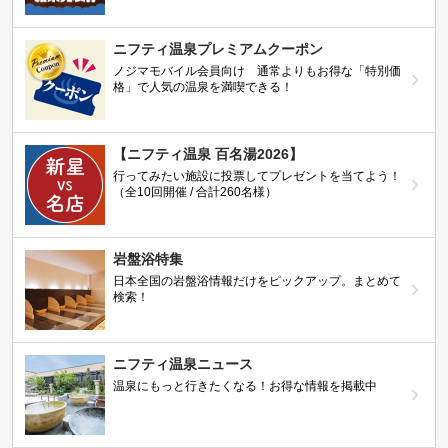
ニフティ温泉プレミアムクーポン
ノジマモバイル会員向け 通常よりもお得な「特別価
格」で人気の温泉を満喫できる！
【ニフティ温泉 百名湯2026】
行ってみたい施設に投票してプレゼントを当てよう！
（全10回開催 / 合計260名様）
岩盤浴特集
日本全国の岩盤浴情報だけをピックアップ。まとめて
検索！
ニフティ温泉ニュース
温泉にもっと行きたくなる！お得な情報を掲載中