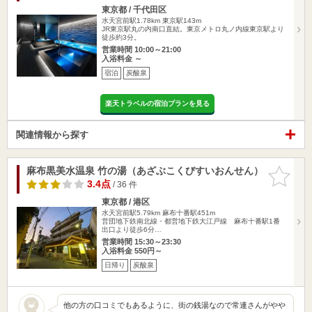
東京都 / 千代田区
水天宮前駅1.78km
東京駅143m
JR東京駅丸の内南口直結。東京メトロ丸ノ内線東京駅より
徒歩約3分。
営業時間 10:00～21:00
入浴料金 ～
宿泊
炭酸泉
楽天トラベルの宿泊プランを見る
関連情報から探す
麻布黒美水温泉 竹の湯（あざぶこくびすいおんせん）
お気に入
りに追加
3.4点
/ 36 件
東京都 / 港区
水天宮前駅5.79km
麻布十番駅451m
営団地下鉄南北線・都営地下鉄大江戸線 麻布十番駅1番
出口より徒歩6分…
営業時間 15:30～23:30
入浴料金 550円～
日帰り
炭酸泉
他の方の口コミでもあるように、街の銭湯なので常連さんがやや