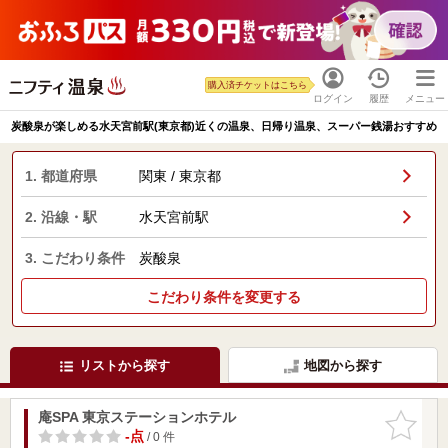
購入済チケットはこちら
ログイン
履歴
メニュー
炭酸泉が楽しめる水天宮前駅(東京都)近くの温泉、日帰り温泉、スーパー銭湯おすすめ
1. 都道府県
関東 / 東京都
2. 沿線・駅
水天宮前駅
3. こだわり条件
炭酸泉
こだわり条件を変更する
リストから探す
地図から探す
庵SPA 東京ステーションホテル
お気に入
りに追加
-点
/ 0 件