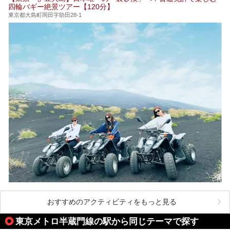
24時間営業で宿泊できる施設や、1,000円以下で楽しめる安
四輪バギー絶景ツアー【120分】
い施設、デートや休日レジャーにもぴったりなエンタメ要素
が充実した施設など、利用のシーンに合わせて参考にしてく
東京都大島町岡田字助田28-1
ださい。
おすすめのアクティビティをもっと見る
東京メトロ半蔵門線の駅から同じテーマで探す