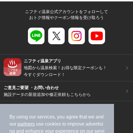
ニフティ温泉公式アカウントをフォローして
おトク情報やクーポン情報を受け取ろう
ニフティ温泉アプリ
地図から温泉検索！お得な限定クーポンも！
今すぐダウンロード！
ご意見ご要望 ・お問い合わせ
施設データの新規追加や修正依頼もこちらから
スマートフォン
/
PC
加盟店募集（資料請求）
広告出稿のご案内
By using our services, you agree that we and
our
partners
use cookies to improve advertisi
利用規約
ライフスタイルMEMBERS+規約
ng and enhance your experience on our servi
特定商取引法に基づく表記
ヘルプ
採用情報