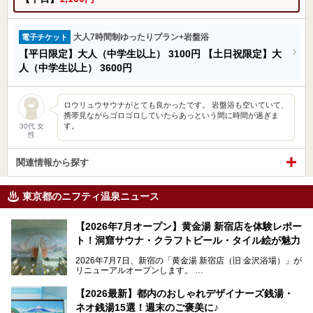
大人7時間制ゆったりプラン+岩盤浴
電子チケット
【平日限定】大人（中学生以上）
3100円
【土日祝限定】大
人（中学生以上）
3600円
ロウリュウサウナがとても良かったです。 岩盤浴も空いていて、
携帯見ながらゴロゴロしていたらあっという間に時間が過ぎま
す。
30代 女
性
関連情報から探す
東京都のニフティ温泉ニュース
【2026年7月オープン】黄金湯 新宿店を体験レポー
ト！洞窟サウナ・クラフトビール・タイル絵が魅力
2026年7月7日、新宿の「黄金湯 新宿店（旧 金沢浴場）」が
リニューアルオープンします。
レトロでノスタルジックなタイル絵はそのまま、昔からここ
【2026最新】都内のおしゃれデザイナーズ銭湯・
を知る地元の人にも、新しく足を運んでくれる人にも愛され
ネオ銭湯15選！週末のご褒美に♪
る、今の時代の"銭湯"として生まれ変わりました。洞窟のよ