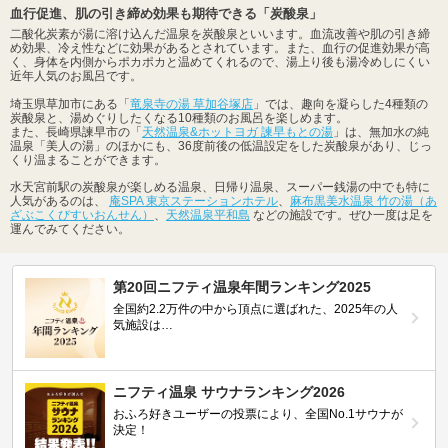
血行促進、肌の引き締め効果も期待できる「炭酸泉」
二酸化炭素が湯に溶け込んだ温泉を炭酸泉といいます。血流改善や肌の引き締
め効果、冷え性などに効果があるとされています。また、血行の促進効果が高
く、身体を内側からポカポカと温めてくれるので、湯上り後も湯冷めしにくい
近年人気のお風呂です。
埼玉県草加市にある「
竜泉寺の湯 草加谷塚店
」では、趣向を凝らした4種類の
炭酸泉と、湯めぐりしたくなる10種類のお風呂を楽しめます。
また、長崎県諫早市の「
天然温泉&ホットヨガ 諫早もとの湯
」は、無加水の純
温泉「美人の湯」のほかにも、36度前後の低温設定をした炭酸泉があり、じっ
くり温まることができます。
水天宮前駅の炭酸泉が楽しめる温泉、日帰り温泉、スーパー銭湯の中でも特に
人気があるのは、
庵SPA 東京ステーションホテル
、
麻布黒美水温泉 竹の湯（あ
ざぶこくびすいおんせん）
、
天然温泉平和島
などの施設です。ぜひ一度は足を
運んでみてください。
第20回ニフティ温泉年間ランキング2025
全国約2.2万件の中から頂点に選ばれた、2025年の人
気施設は…
ニフティ温泉 サウナランキング2026
おふろ好きユーザーの投票により、全国No.1サウナが
決定！