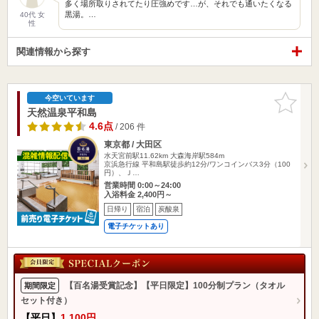
多く場所取りされてたり圧強めです…が、それでも通いたくなる
黒湯。…
40代 女
性
関連情報から探す
お気に入
今空いています
りに追加
天然温泉平和島
4.6点
/ 206 件
東京都 / 大田区
水天宮前駅11.62km
大森海岸駅584m
京浜急行線 平和島駅徒歩約12分/ワンコインバス3分（100
円）、Ｊ…
営業時間 0:00～24:00
入浴料金 2,400円～
日帰り
宿泊
炭酸泉
電子チケットあり
【百名湯受賞記念】【平日限定】100分制プラン（タオル
期間限定
セット付き）
【平日】
1,100円