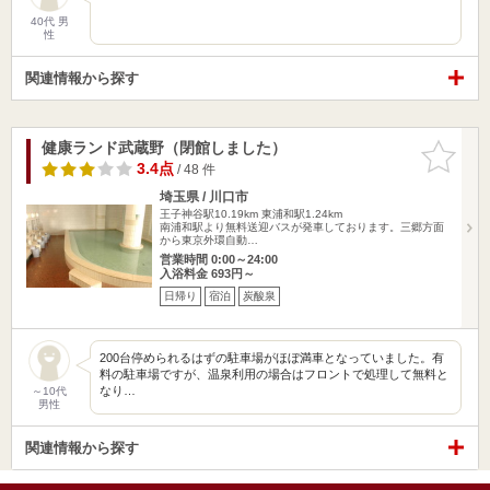
40代 男
性
関連情報から探す
健康ランド武蔵野（閉館しました）
お気に入
りに追加
3.4点
/ 48 件
埼玉県 / 川口市
王子神谷駅10.19km
東浦和駅1.24km
南浦和駅より無料送迎バスが発車しております。三郷方面
から東京外環自動…
営業時間 0:00～24:00
入浴料金 693円～
日帰り
宿泊
炭酸泉
200台停められるはずの駐車場がほぼ満車となっていました。有
料の駐車場ですが、温泉利用の場合はフロントで処理して無料と
なり…
～10代
男性
関連情報から探す