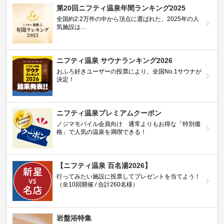
第20回ニフティ温泉年間ランキング2025
全国約2.2万件の中から頂点に選ばれた、2025年の人
気施設は…
ニフティ温泉 サウナランキング2026
おふろ好きユーザーの投票により、全国No.1サウナが
決定！
ニフティ温泉プレミアムクーポン
ノジマモバイル会員向け 通常よりもお得な「特別価
格」で人気の温泉を満喫できる！
【ニフティ温泉 百名湯2026】
行ってみたい施設に投票してプレゼントを当てよう！
（全10回開催 / 合計260名様）
岩盤浴特集