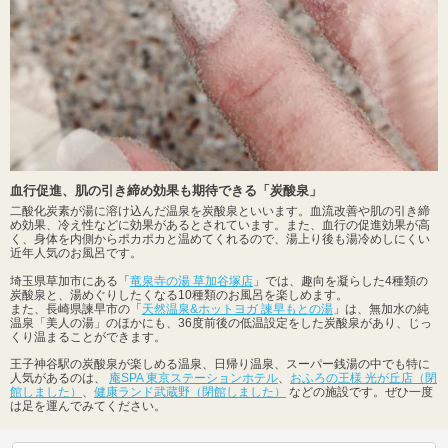
血行促進、肌の引き締め効果も期待できる「炭酸泉」
二酸化炭素が湯に溶け込んだ温泉を炭酸泉といいます。血流改善や肌の引き締
め効果、冷え性などに効果があるとされています。また、血行の促進効果が高
く、身体を内側からポカポカと温めてくれるので、湯上り後も湯冷めしにくい
近年人気のお風呂です。
埼玉県草加市にある「
竜泉寺の湯 草加谷塚店
」では、趣向を凝らした4種類の
炭酸泉と、湯めぐりしたくなる10種類のお風呂を楽しめます。
また、長崎県諫早市の「
天然温泉&ホットヨガ 諫早もとの湯
」は、無加水の純
温泉「美人の湯」のほかにも、36度前後の低温設定をした炭酸泉があり、じっ
くり温まることができます。
王子神谷駅の炭酸泉が楽しめる温泉、日帰り温泉、スーパー銭湯の中でも特に
人気があるのは、
庵SPA 東京ステーションホテル
、
おふろの王様 光が丘店（閉
館しました）
、
健康ランド武蔵野（閉館しました）
などの施設です。ぜひ一度
は足を運んでみてください。