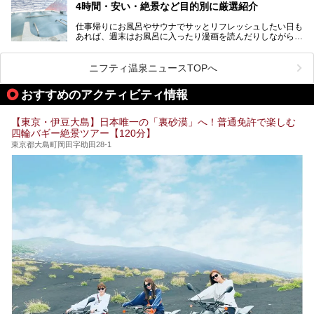
4時間・安い・絶景など目的別に厳選紹介
魅力です。
仕事帰りにお風呂やサウナでサッとリフレッシュしたい日も
最近では、男性専用施設だけでなく、カップルや女性に嬉し
あれば、週末はお風呂に入ったり漫画を読んだりしながら一
い個室サウナも増えてきました。
日中ダラダラ過ごしたい日もあると思います。
この記事では、東京都内にある24時間営業のサウナの中か
また、終電を逃してしまい、「このまま朝までゆっくりでき
ら、特におすすめしたい施設14選をご紹介します。
ニフティ温泉ニュースTOPへ
る場所があれば」と探した経験がある人も多いのではないで
宿泊可能な施設もピックアップしているので、ぜひチェック
しょうか。
してみてください。
おすすめのアクティビティ情報
そこで本記事では、東京でおすすめのスーパー銭湯を、目的
別に厳選した30施設からご紹介します。
【東京・伊豆大島】日本唯一の「裏砂漠」へ！普通免許で楽しむ
24時間営業で宿泊できる施設や、1,000円以下で楽しめる安
四輪バギー絶景ツアー【120分】
い施設、デートや休日レジャーにもぴったりなエンタメ要素
が充実した施設など、利用のシーンに合わせて参考にしてく
東京都大島町岡田字助田28-1
ださい。