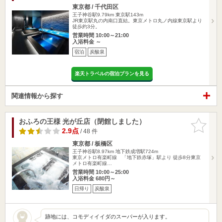
東京都 / 千代田区
王子神谷駅9.79km
東京駅143m
JR東京駅丸の内南口直結。東京メトロ丸ノ内線東京駅より
徒歩約3分。
営業時間 10:00～21:00
入浴料金 ～
宿泊
炭酸泉
楽天トラベルの宿泊プランを見る
関連情報から探す
おふろの王様 光が丘店（閉館しました）
お気に入
りに追加
2.9点
/ 48 件
東京都 / 板橋区
王子神谷駅8.97km
地下鉄成増駅724m
東京メトロ有楽町線 「地下鉄赤塚」駅より 徒歩8分東京
メトロ有楽町線…
営業時間 10:00～25:00
入浴料金 680円～
日帰り
炭酸泉
跡地には、コモディイイダのスーパーが入ります。