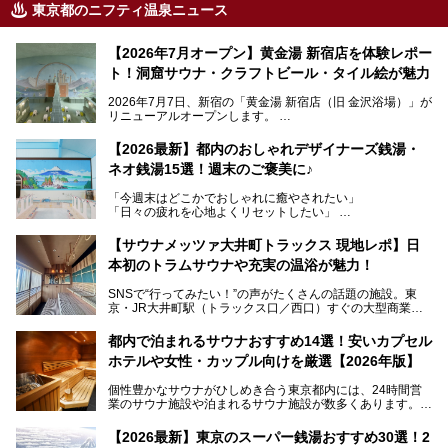
東京都のニフティ温泉ニュース
【2026年7月オープン】黄金湯 新宿店を体験レポー
ト！洞窟サウナ・クラフトビール・タイル絵が魅力
2026年7月7日、新宿の「黄金湯 新宿店（旧 金沢浴場）」が
リニューアルオープンします。
レトロでノスタルジックなタイル絵はそのまま、昔からここ
【2026最新】都内のおしゃれデザイナーズ銭湯・
を知る地元の人にも、新しく足を運んでくれる人にも愛され
ネオ銭湯15選！週末のご褒美に♪
る、今の時代の"銭湯"として生まれ変わりました。洞窟のよ
うなユニークなサウナ、自家醸造のクラフトビールが飲める
「今週末はどこかでおしゃれに癒やされたい」
ビアバーなど、新しく登場したスポットも併せて紹介しま
「日々の疲れを心地よくリセットしたい」
す。充実した設備があるのに、基本の入浴料が銭湯価格の5
──そんなときにおすすめなのが、今、都内で大きなブーム
50円というのも嬉しすぎます！
となっている新しいスタイルの銭湯です。
【サウナメッツァ大井町トラックス 現地レポ】日
本初のトラムサウナや充実の温浴が魅力！
最近、SNSやメディアで「デザイナーズ銭湯」や「ネオ銭
湯」という言葉をよく耳にしませんか？
SNSで“行ってみたい！”の声がたくさんの話題の施設。東
京・JR大井町駅（トラックス口／西口）すぐの大型商業施
本記事では、そもそもこれらがどんな銭湯なのか、その気に
設・大井町 トラックスに、2026年3月28日、「サウナメッ
なる違いを分かりやすく解説！さらに、都内で絶対に外せな
ツァ大井町トラックス」がニューオープン。施設の様子をレ
いおしゃれな名店15選を、おすすめの順番で一挙にご紹介
都内で泊まれるサウナおすすめ14選！安いカプセル
ポ―トします。
します。
ホテルや女性・カップル向けを厳選【2026年版】
個性豊かなサウナがひしめき合う東京都内には、24時間営
業のサウナ施設や泊まれるサウナ施設が数多くあります。
終電を逃した深夜の利用に限らず、時間を気にしないサウナ
を旅の目的とする「サ旅」や自分へのご褒美のための宿泊な
【2026最新】東京のスーパー銭湯おすすめ30選！2
ど、自分の好きなタイミングで好きなだけサ活ができるのが