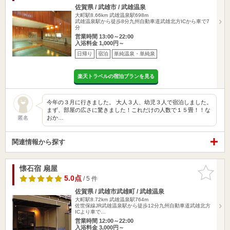
佐賀県 / 武雄市 / 武雄温泉
大町駅8.66km
武雄温泉駅698m
武雄温泉駅から徒歩8分九州自動車道武雄北方ICから車で7
分
営業時間 13:00～22:00
入浴料金 1,000円～
日帰り
宿泊
単純温泉・単純泉
楽天トラベルの宿泊プランを見る
今年の３月に行きました。 大人３人、幼児３人で宿泊しました。
まず、部屋の広さに驚きました！これだけの人数で１５畳！！な
おか…
匿名
関連情報から探す
懐石宿 扇屋
お気に入
りに追加
5.0点
/ 5 件
佐賀県 / 武雄市武雄町 / 武雄温泉
大町駅8.72km
武雄温泉駅764m
佐世保線JR武雄温泉駅から徒歩12分九州自動車道武雄北方
ICより車で…
営業時間 12:00～22:00
入浴料金 3,000円～