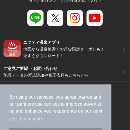
おトク情報やクーポン情報を受け取ろう
ニフティ温泉アプリ
地図から温泉検索！お得な限定クーポンも！
今すぐダウンロード！
ご意見ご要望 ・お問い合わせ
施設データの新規追加や修正依頼もこちらから
スマートフォン
/
PC
加盟店募集（資料請求）
広告出稿のご案内
By using our services, you agree that we and
our
partners
use cookies to improve advertisi
利用規約
ライフスタイルMEMBERS+規約
ng and enhance your experience on our servi
特定商取引法に基づく表記
ヘルプ
採用情報
ces.
Learn more
運営会社
個人情報保護ポリシー