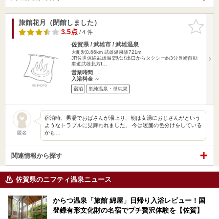
旅館花月（閉館しました）
お気に入
りに追加
3.5点
/ 4 件
佐賀県 / 武雄市 / 武雄温泉
大町駅8.66km
武雄温泉駅721m
JR佐世保線武雄温楽駅北出口からタクシー約3分長崎自動
車道武雄北方I…
営業時間
入浴料金 ～
宿泊
単純温泉・単純泉
宿泊時、男湯でおばさんが湯上り、朝は女湯におじさんがという
ようなトラブルに見舞われました。 今は暖簾の色分けをしている
かも…
匿名
関連情報から探す
佐賀県のニフティ温泉ニュース
からつ温泉「旅館 綿屋」日帰り入浴レビュー！国
登録有形文化財の名宿でプチ贅沢体験を【佐賀】