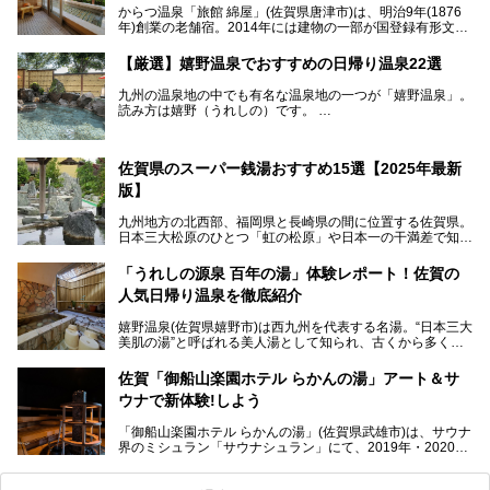
からつ温泉「旅館 綿屋」(佐賀県唐津市)は、明治9年(1876
年)創業の老舗宿。2014年には建物の一部が国登録有形文化
財に登録され、この地でもとりわけ格式高い宿の一つです。
しかし良質の自家源泉を所有し、日帰り入浴が可能な点はあ
【厳選】嬉野温泉でおすすめの日帰り温泉22選
まり知られていません。近寄りがたいほどの敷居の高いイメ
ージとは反して、実は温かみある接客が特徴の名宿です。
九州の温泉地の中でも有名な温泉地の一つが「嬉野温泉」。
読み方は嬉野（うれしの）です。
文化財のラグジュアリー名宿で、お得にプチ贅沢体験を。今
日本三大美肌の湯で、入ると肌がツルツルスベスベになりま
回は「旅館 綿屋」の日帰り温泉を中心にレビューします！
すよ。
温泉街には特産の嬉野茶がいただけるお茶屋さんがあった
佐賀県のスーパー銭湯おすすめ15選【2025年最新
り、「美肌祈願」ができる豊玉姫神社があったりと見どころ
満載。
版】
温泉も日帰り温泉施設から老舗の旅館までバラエティに富ん
でいて、老若男女、家族からカップルまで満喫できます。
九州地方の北西部、福岡県と長崎県の間に位置する佐賀県。
時間がゆっくりと流れ、観光も楽しめる嬉野温泉、その中で
日本三大松原のひとつ「虹の松原」や日本一の干満差で知ら
も人気の日帰り温泉を紹介します！
れる有明海の干潟、玄界灘に面した棚田などの美しい風景が
泉質はもちろん、施設も充実している所が多く、いくつも回
魅力です。有田焼や伊万里焼、唐津焼などのやきものが盛ん
「うれしの源泉 百年の湯」体験レポート！佐賀の
りたい場所ばかりですよ。
なことでも知られています。
人気日帰り温泉を徹底紹介
佐賀県にはまた、嬉野温泉や武雄温泉を筆頭に数多くの温泉
があります。泉質は多種多様で、「町の数ほど温泉がある」
嬉野温泉(佐賀県嬉野市)は西九州を代表する名湯。“日本三大
と言われるほど。今回は、そんな佐賀県で特におすすめのス
美肌の湯”と呼ばれる美人湯として知られ、古くから多くの
ーパー銭湯をピックアップしました。
人々に利用され続けてきました。
中でも「うれしの源泉 百年の湯」は、嬉野温泉では数少な
佐賀「御船山楽園ホテル らかんの湯」アート＆サ
い日帰り入浴専門施設のひとつ。多くの常連客や観光客に親
ウナで新体験!しよう
しまれています。
「御船山楽園ホテル らかんの湯」(佐賀県武雄市)は、サウナ
今回は、地元九州在住のニフティ温泉ライターである筆者が
界のミシュラン「サウナシュラン」にて、2019年・2020
「うれしの源泉 百年の湯」を現地体験。定番の大浴場をは
年・2021年の3年連続でグランプリを獲得。名実ともに日本
じめ、人気の家族湯や食事(ランチ)まで、それらの全貌を徹
一のサウナと言っても過言ではありません。
底紹介します！