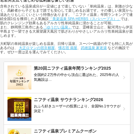
老若男女広く楽しめる低刺激な優しいお湯
含有されている温泉成分が一定値にまで達していない「単純温泉」は、刺激が少な
く、高齢者から子どもまで誰でも安心して楽しめるお湯です。その優しい泉質から
湯あたりもしにくいという特徴があります。「ニフティ温泉」年間ランキングで連
続全国1位を獲得した人気施設
「美楽温泉 SPA-HERBS（スパハーブス）」
では、
肌のクレンジング効果もあるアルカリ性単純温泉に浸かることが可能。
また、静岡県三島市にある
「ゆうだい温泉」
では、霊峰富士山と、駿河湾から伊豆
半島まで一望できる大展望露天風呂で肌ざわりがやさしいアルカリ性単純温泉が楽
しめます。
大町駅の単純温泉が楽しめる温泉、日帰り温泉、スーパー銭湯の中でも特に人気が
あるのは、
大正ロマンの宿京都屋
、
懐石宿 扇屋
、
武雄温泉 家老湯
などの施設で
す。ぜひ一度は足を運んでみてください。
第20回ニフティ温泉年間ランキング2025
全国約2.2万件の中から頂点に選ばれた、2025年の人
気施設は…
ニフティ温泉 サウナランキング2026
おふろ好きユーザーの投票により、全国No.1サウナが
決定！
ニフティ温泉プレミアムクーポン