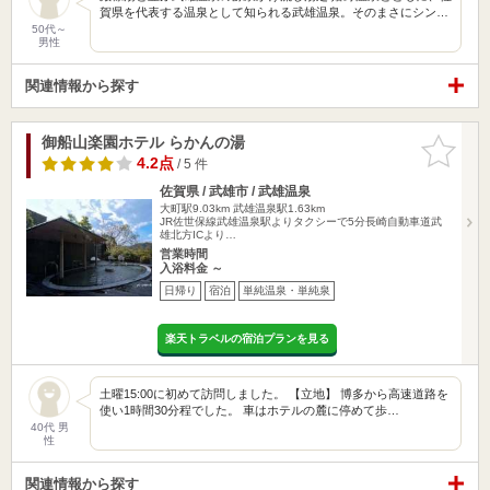
賀県を代表する温泉として知られる武雄温泉。そのまさにシン…
50代～
男性
関連情報から探す
御船山楽園ホテル らかんの湯
お気に入
りに追加
4.2点
/ 5 件
佐賀県 / 武雄市 / 武雄温泉
大町駅9.03km
武雄温泉駅1.63km
JR佐世保線武雄温泉駅よりタクシーで5分長崎自動車道武
雄北方ICより…
営業時間
入浴料金 ～
日帰り
宿泊
単純温泉・単純泉
楽天トラベルの宿泊プランを見る
土曜15:00に初めて訪問しました。 【立地】 博多から高速道路を
使い1時間30分程でした。 車はホテルの麓に停めて歩…
40代 男
性
関連情報から探す