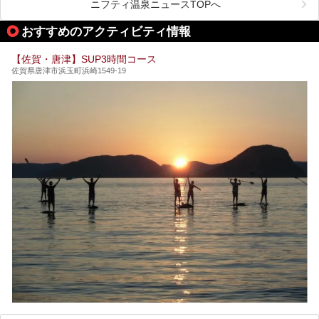
ニフティ温泉ニュースTOPへ
今回は、その大注目のサウナと温泉入浴施設を、男女別浴室
───
ごとに現地取材してきました！ さらには、御船山楽園で同
提供元：うれしの源泉 百年の湯【PR】
おすすめのアクティビティ情報
時開催中のチームラボ作品展も併せてご紹介。アート＆サウ
この記事はうれしの源泉 百年の湯のPRレポート記事です。
ナというかつてどこにも無かった組み合わせで、新体験!し
てみましょう。
【佐賀・唐津】SUP3時間コース
佐賀県唐津市浜玉町浜崎1549-19