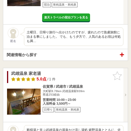
宿泊
単純温泉・単純泉
楽天トラベルの宿泊プランを見る
土曜日、日帰り旅行へ出かけたのですが、疲れたので急慮旅館に
泊まる事にしました。 でも、もう夕方で、人気のあるお宿は何処
も満…
匿名
関連情報から探す
武雄温泉 家老湯
お気に入
りに追加
5.0点
/ 1 件
佐賀県 / 武雄市 / 武雄温泉
大町駅8.78km
武雄温泉駅839m
県道253経由
営業時間 10:00～23:00
入浴料金 3,500円～
日帰り
単純温泉・単純泉
殿様湯と並ぶ武雄温泉の源泉かけ流し湯処 嬉野温泉とともに、佐