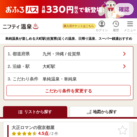
購入済チケットはこちら
ログイン
履歴
メニュー
単純温泉が楽しめる大町駅(佐賀県)近くの温泉、日帰り温泉、スーパー銭湯おすすめ
1. 都道府県
九州・沖縄 / 佐賀県
2. 沿線・駅
大町駅
3. こだわり条件
単純温泉・単純泉
こだわり条件を変更する
リストから探す
地図から探す
大正ロマンの宿京都屋
お気に入
りに追加
4.5点
/ 2 件