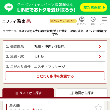
購入済チケットはこちら
ログイン
履歴
メニュー
マッサージ、エステがある大町駅(佐賀県)近くの温泉、日帰り温泉、スーパー銭湯おす
すめ
1. 都道府県
九州・沖縄 / 佐賀県
2. 沿線・駅
大町駅
3. こだわり条件
エステ・マッサージ
こだわり条件を変更する
リストから探す
地図から探す
星の華
お気に入
りに追加