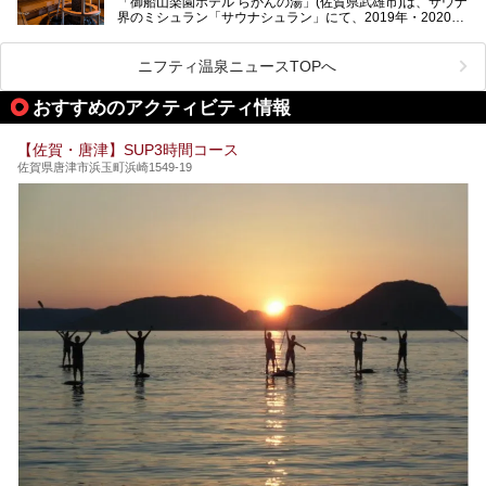
「御船山楽園ホテル らかんの湯」(佐賀県武雄市)は、サウナ
今回は、地元九州在住のニフティ温泉ライターである筆者が
界のミシュラン「サウナシュラン」にて、2019年・2020
「うれしの源泉 百年の湯」を現地体験。定番の大浴場をは
年・2021年の3年連続でグランプリを獲得。名実ともに日本
じめ、人気の家族湯や食事(ランチ)まで、それらの全貌を徹
一のサウナと言っても過言ではありません。
底紹介します！
ニフティ温泉ニュースTOPへ
今回は、その大注目のサウナと温泉入浴施設を、男女別浴室
───
ごとに現地取材してきました！ さらには、御船山楽園で同
提供元：うれしの源泉 百年の湯【PR】
おすすめのアクティビティ情報
時開催中のチームラボ作品展も併せてご紹介。アート＆サウ
この記事はうれしの源泉 百年の湯のPRレポート記事です。
ナというかつてどこにも無かった組み合わせで、新体験!し
てみましょう。
【佐賀・唐津】SUP3時間コース
佐賀県唐津市浜玉町浜崎1549-19