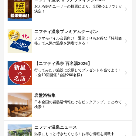
おふろ好きユーザーの投票により、全国No.1サウナが
決定！
ニフティ温泉プレミアムクーポン
ノジマモバイル会員向け 通常よりもお得な「特別価
格」で人気の温泉を満喫できる！
【ニフティ温泉 百名湯2026】
行ってみたい施設に投票してプレゼントを当てよう！
（全10回開催 / 合計260名様）
岩盤浴特集
日本全国の岩盤浴情報だけをピックアップ。まとめて
検索！
ニフティ温泉ニュース
温泉にもっと行きたくなる！お得な情報を掲載中