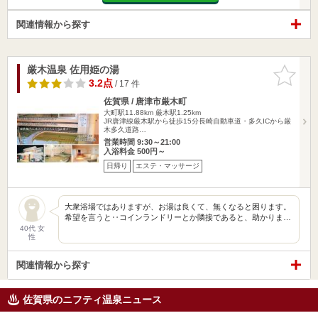
関連情報から探す
厳木温泉 佐用姫の湯
お気に入
りに追加
3.2点
/ 17 件
佐賀県 / 唐津市厳木町
大町駅11.88km
厳木駅1.25km
JR唐津線厳木駅から徒歩15分長崎自動車道・多久ICから厳
木多久道路…
営業時間 9:30～21:00
入浴料金 500円～
日帰り
エステ・マッサージ
大衆浴場ではありますが、お湯は良くて、無くなると困ります。
希望を言うと‥コインランドリーとか隣接であると、助かりま…
40代 女
性
関連情報から探す
佐賀県のニフティ温泉ニュース