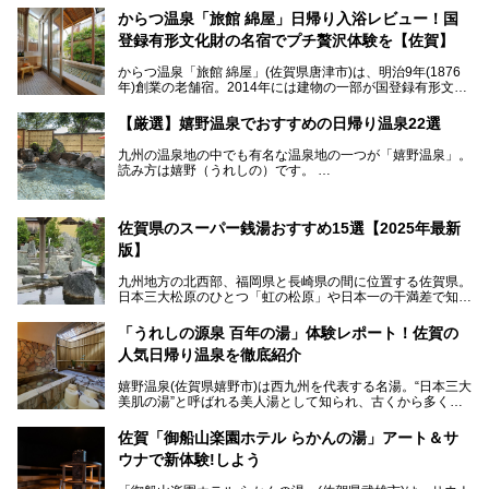
からつ温泉「旅館 綿屋」日帰り入浴レビュー！国
登録有形文化財の名宿でプチ贅沢体験を【佐賀】
からつ温泉「旅館 綿屋」(佐賀県唐津市)は、明治9年(1876
年)創業の老舗宿。2014年には建物の一部が国登録有形文化
財に登録され、この地でもとりわけ格式高い宿の一つです。
しかし良質の自家源泉を所有し、日帰り入浴が可能な点はあ
【厳選】嬉野温泉でおすすめの日帰り温泉22選
まり知られていません。近寄りがたいほどの敷居の高いイメ
ージとは反して、実は温かみある接客が特徴の名宿です。
九州の温泉地の中でも有名な温泉地の一つが「嬉野温泉」。
読み方は嬉野（うれしの）です。
文化財のラグジュアリー名宿で、お得にプチ贅沢体験を。今
日本三大美肌の湯で、入ると肌がツルツルスベスベになりま
回は「旅館 綿屋」の日帰り温泉を中心にレビューします！
すよ。
温泉街には特産の嬉野茶がいただけるお茶屋さんがあった
佐賀県のスーパー銭湯おすすめ15選【2025年最新
り、「美肌祈願」ができる豊玉姫神社があったりと見どころ
満載。
版】
温泉も日帰り温泉施設から老舗の旅館までバラエティに富ん
でいて、老若男女、家族からカップルまで満喫できます。
九州地方の北西部、福岡県と長崎県の間に位置する佐賀県。
時間がゆっくりと流れ、観光も楽しめる嬉野温泉、その中で
日本三大松原のひとつ「虹の松原」や日本一の干満差で知ら
も人気の日帰り温泉を紹介します！
れる有明海の干潟、玄界灘に面した棚田などの美しい風景が
泉質はもちろん、施設も充実している所が多く、いくつも回
魅力です。有田焼や伊万里焼、唐津焼などのやきものが盛ん
「うれしの源泉 百年の湯」体験レポート！佐賀の
りたい場所ばかりですよ。
なことでも知られています。
人気日帰り温泉を徹底紹介
佐賀県にはまた、嬉野温泉や武雄温泉を筆頭に数多くの温泉
があります。泉質は多種多様で、「町の数ほど温泉がある」
嬉野温泉(佐賀県嬉野市)は西九州を代表する名湯。“日本三大
と言われるほど。今回は、そんな佐賀県で特におすすめのス
美肌の湯”と呼ばれる美人湯として知られ、古くから多くの
ーパー銭湯をピックアップしました。
人々に利用され続けてきました。
中でも「うれしの源泉 百年の湯」は、嬉野温泉では数少な
佐賀「御船山楽園ホテル らかんの湯」アート＆サ
い日帰り入浴専門施設のひとつ。多くの常連客や観光客に親
ウナで新体験!しよう
しまれています。