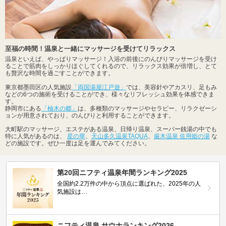
至福の時間！温泉と一緒にマッサージを受けてリラックス
温泉といえば、やっぱりマッサージ！入浴の前後にのんびりマッサージを受け
ることで筋肉をしっかりほぐしてくれるので、リラックス効果が倍増し、とて
も贅沢な時間を過ごすことができます。
東京都墨田区の人気施設
「両国湯屋江戸遊」
では、美容針やアカスリ、足もみ
などの6つの施術を受けることができ、様々なリフレッシュ効果を体感できま
す。
静岡市にある
「柚木の郷」
は、多種類のマッサージやセラピー、リラクゼーシ
ョンが用意されており、のんびりと利用することができます。
大町駅のマッサージ、エステがある温泉、日帰り温泉、スーパー銭湯の中でも
特に人気があるのは、
星の華
、
天山多久温泉TAQUA
、
厳木温泉 佐用姫の湯
な
どの施設です。ぜひ一度は足を運んでみてください。
第20回ニフティ温泉年間ランキング2025
全国約2.2万件の中から頂点に選ばれた、2025年の人
気施設は…
ニフティ温泉 サウナランキング2026