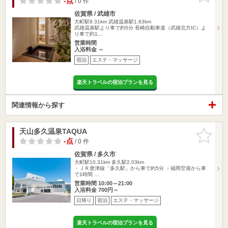
-点
/ 0 件
佐賀県 / 武雄市
大町駅9.31km
武雄温泉駅1.63km
武雄温泉駅より車で約5分 長崎自動車道（武雄北方IC）よ
り車で約1…
営業時間
入浴料金 ～
宿泊
エステ・マッサージ
楽天トラベルの宿泊プランを見る
関連情報から探す
天山多久温泉TAQUA
お気に入
りに追加
-点
/ 0 件
佐賀県 / 多久市
大町駅10.31km
多久駅2.03km
・ＪＲ唐津線「多久駅」から車で約5分 ・福岡空港から車
で1時間 …
営業時間 10:00～21:00
入浴料金 700円～
日帰り
宿泊
エステ・マッサージ
楽天トラベルの宿泊プランを見る