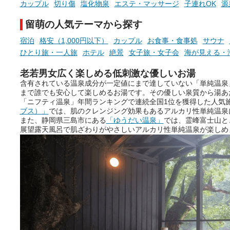
カップル
切り傷
塩化物泉
エステ・マッサージ
子連れOK
源
を厳選しました。
そんな心のつぶやきを、湯あが
留萌の人気テーマから探す
りの温まった心のまま相談でき
たら素敵ですよね。
宿泊
格安（1,000円以下）
カップル
お食事・食事処
サウナ
ひとり旅・一人旅
ホテル
絶景
女子旅・女子会
海が見える・
老若男女広く楽しめる低刺激な優しいお湯
ニフティ温泉の「占いベンチ」
含有されている温泉成分が一定値にまで達していない「単純温泉
は、そんなあなたの心のつぶや
まで誰でも安心して楽しめるお湯です。その優しい泉質から湯あ
きをプロの占い師に相談するこ
「ニフティ温泉」年間ランキングで連続全国1位を獲得した人気
とができるサービスです。
ブス）」
では、肌のクレンジング効果もあるアルカリ性単純温泉
また、静岡県三島市にある
「ゆうだい温泉」
では、霊峰富士山と
展望露天風呂で肌ざわりがやさしいアルカリ性単純温泉が楽しめ
おふろパス会員様なら、この特
別なひとときを「毎月10分無
料」でご利用いただけます。
お湯で体がほぐれたら、次は占
い師さんとお話しして、心もほ
ぐしてみませんか？