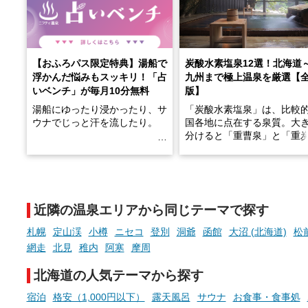
【おふろパス限定特典】湯船で
炭酸水素塩泉12選！北海道
浮かんだ悩みもスッキリ！「占
九州まで極上温泉を厳選【
いベンチ」が毎月10分無料
版】
湯船にゆったり浸かったり、サ
「炭酸水素塩泉」は、比較
ウナでじっと汗を流したり。
国各地に点在する泉質。大
分けると「重曹泉」と「重
土類泉」に分かれます。
そんな「一人でぼんやり過ごす
また硫黄や鉄分などの特殊
時間」、ふだん後回しにしてい
が混ざり合うことで、複雑
た「これからのこと」や「ちょ
多様な個性を持つことも多
近隣の温泉エリアから同じテーマで探す
っとした悩み」が、頭に浮かん
す。
でくることはありませんか？
札幌
定山渓
小樽
ニセコ
登別
洞爺
函館
大沼 (北海道)
松
今回は筆者自ら入浴した中
網走
北見
稚内
阿寒
摩周
ら、日本各地にある炭酸水
泉を12施設セレクト。すべ
北海道の人気テーマから探す
お風呂でリラックスしているか
日帰り入浴可能で、源泉か
らこそ向き合える、大切な自分
しと泉質の良さにこだわり
宿泊
格安（1,000円以下）
露天風呂
サウナ
お食事・食事処
の本音。
つ、万人におすすめしたい