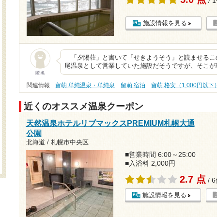
/ 
施設情報を見る
「夕陽荘」と書いて「せきようそう」と読ませるこ
尾温泉として営業していた施設だそうですが、そこが
匿名
関連情報
留萌 単純温泉・単純泉
留萌 宿泊
留萌 格安（1,000円以下
近くのオススメ温泉クーポン
天然温泉ホテルリブマックスPREMIUM札幌大通
公園
北海道 / 札幌市中央区
■営業時間 6:00～25:00
■入浴料 2,000円
2.7 点
/ 
施設情報を見る