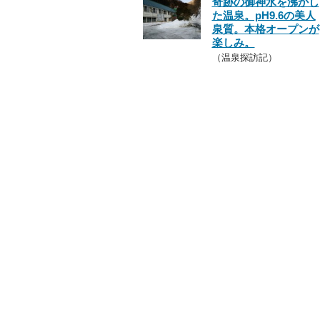
奇跡の御神水を沸かし
た温泉。pH9.6の美人
泉質。本格オープンが
楽しみ。
（温泉探訪記）