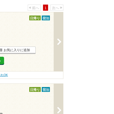
前へ
1
次へ
日帰り
宿泊
>
お気に入りに追加
る
連れOK
日帰り
宿泊
>