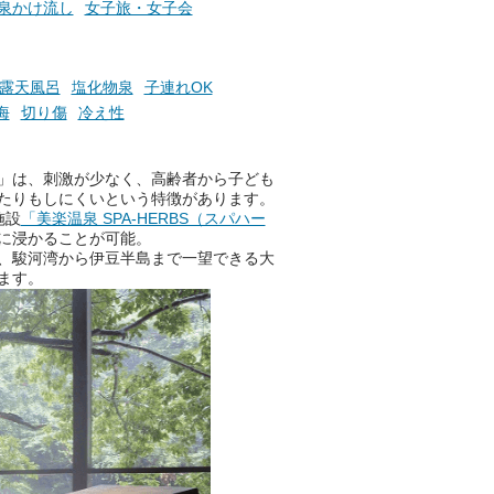
泉かけ流し
女子旅・女子会
ントも予定されています。ぜひ
チェックしてください！
───
露天風呂
塩化物泉
子連れOK
提供元：万葉倶楽部株式会社
海
切り傷
冷え性
【PR】
この記事は万葉倶楽部株式会社
のPR記事です。
」は、刺激が少なく、高齢者から子ども
たりもしにくいという特徴があります。
施設
「美楽温泉 SPA-HERBS（スパハー
に浸かることが可能。
、駿河湾から伊豆半島まで一望できる大
ます。