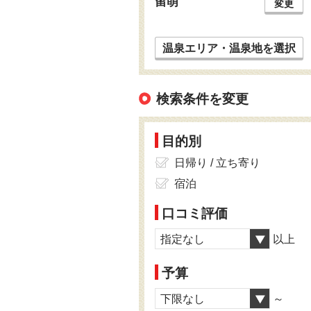
留萌
変更
温泉エリア・温泉地を選択
検索条件を変更
目的別
日帰り / 立ち寄り
宿泊
口コミ評価
指定なし
以上
予算
下限なし
～