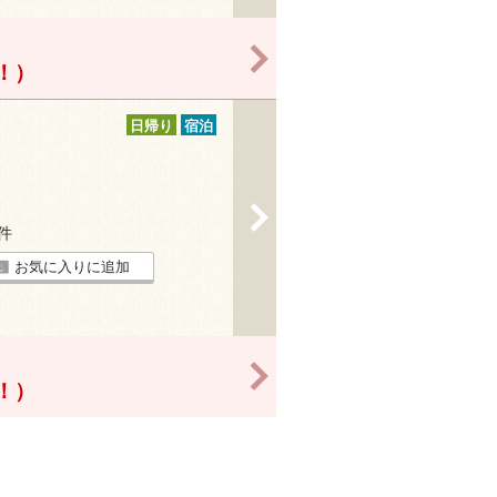
>
得！）
日帰り
宿泊
>
1件
お気に入りに追加
>
得！）