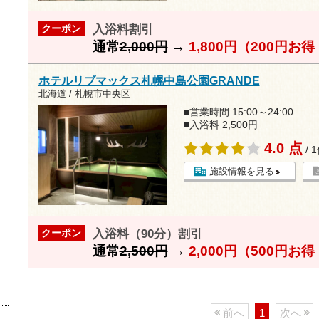
入浴料割引
クーポン
通常
2,000円
→
1,800円（200円お
ホテルリブマックス札幌中島公園GRANDE
北海道 / 札幌市中央区
■営業時間 15:00～24:00
■入浴料 2,500円
4.0 点
/ 
施設情報を見る
入浴料（90分）割引
クーポン
通常
2,500円
→
2,000円（500円お
前へ
1
次へ