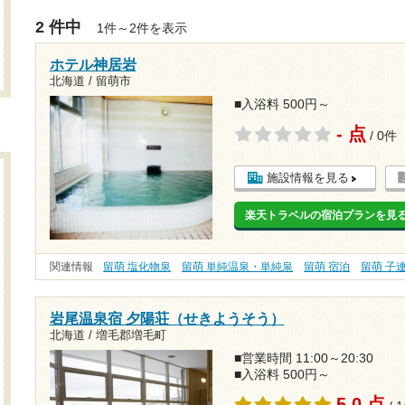
2 件中
1件～2件を表示
ホテル神居岩
北海道 / 留萌市
■入浴料 500円～
- 点
/ 0件
施設情報を見る
楽天トラベルの宿泊プランを見
関連情報
留萌 塩化物泉
留萌 単純温泉・単純泉
留萌 宿泊
留萌 子
岩尾温泉宿 夕陽荘（せきようそう）
北海道 / 増毛郡増毛町
■営業時間 11:00～20:30
■入浴料 500円～
5.0 点