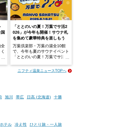
～
「ととのいの夏！万葉でサ活2
全国
026」が今年も開催！サウナ札
を集めて豪華特典を楽しもう
的全
万葉倶楽部・万葉の湯全10館
きく
で、今年も夏のサウナイベント
炭酸
「ととのいの夏！万葉でサ活2
026」が開催されます！
ニフティ温泉ニュースTOPへ
成分
2026年8月1日（土）～8月31
かつ
日（月）までの開催期間中は、
いで
サウナ飯やサウナドリンク、岩
盤浴の利用などで「万葉サウナ
札」を集めることで、オリジナ
前
旭川
帯広
日高 (北海道)
十勝
か
ルグッズや無料券などの特典と
素塩
交換可能。
て
け流
さらに、各館ではアロマロウリ
つ
ュやアウフグースなど、サウナ
ホテル
冷え性
ひとり旅・一人旅
施設
好きにはたまらない多彩なイベ