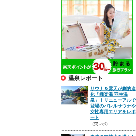
温泉レポート
サウナ＆露天が劇的進
化「極楽湯 羽生温
泉」！リニューアルで
登場のバレルサウナや
女性専用エリアをレポ
ート
（突レポ）