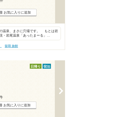
1件
お気に入りに追加
の温泉、まさに穴場です。 もとは岩
現・岩尾温泉「あったまーる」…
）
留萌 旅館
日帰り
宿泊
>
6件
お気に入りに追加