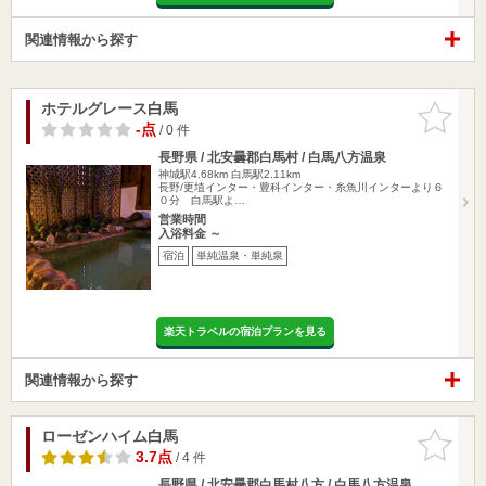
関連情報から探す
ホテルグレース白馬
お気に入
りに追加
-点
/ 0 件
長野県 / 北安曇郡白馬村 / 白馬八方温泉
神城駅4.68km
白馬駅2.11km
長野/更埴インター・豊科インター・糸魚川インターより６
０分 白馬駅よ…
営業時間
入浴料金 ～
宿泊
単純温泉・単純泉
楽天トラベルの宿泊プランを見る
関連情報から探す
ローゼンハイム白馬
お気に入
りに追加
3.7点
/ 4 件
長野県 / 北安曇郡白馬村八方 / 白馬八方温泉