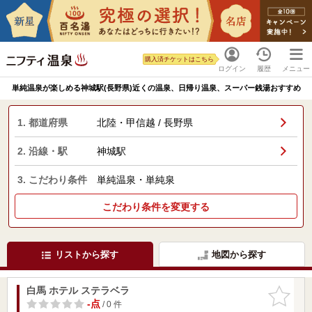
購入済チケットはこちら
ログイン
履歴
メニュー
単純温泉が楽しめる神城駅(長野県)近くの温泉、日帰り温泉、スーパー銭湯おすすめ
1. 都道府県
北陸・甲信越 / 長野県
2. 沿線・駅
神城駅
3. こだわり条件
単純温泉・単純泉
こだわり条件を変更する
リストから探す
地図から探す
白馬 ホテル ステラベラ
お気に入
りに追加
-点
/ 0 件