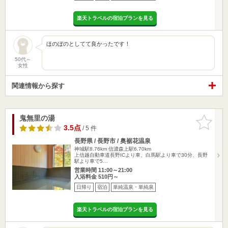
楽天トラベルの宿泊プランを見る
ほのぼのとしてて良かったです！
50代～
女性
関連情報から探す
鬼無里の湯
お気に入
りに追加
3.5点
/ 5 件
長野県 / 長野市 / 奥裾花温泉
神城駅8.76km
信濃森上駅6.70km
上信越自動車道長野ICより車、白馬駅より車で30分、長野
駅より車で5…
営業時間 11:00～21:00
入浴料金 510円～
日帰り
宿泊
単純温泉・単純泉
楽天トラベルの宿泊プランを見る