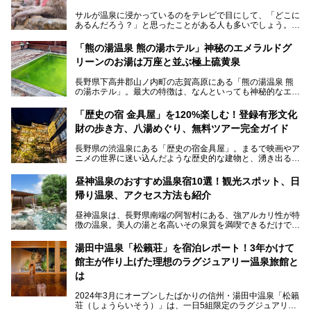
サルが温泉に浸かっているのをテレビで目にして、「どこに
あるんだろう？」と思ったことがある人も多いでしょう。
この微笑ましい光景は、長野県にある「地獄谷野猿公苑」で
「熊の湯温泉 熊の湯ホテル」神秘のエメラルドグ
見られるもので、野生のサルが雪景色の中で温泉に浸かる姿
リーンのお湯は万座と並ぶ極上硫黄泉
を間近で観察できます。
長野県下高井郡山ノ内町の志賀高原にある「熊の湯温泉 熊
本記事では、地獄谷野猿公苑の魅力や見どころ、サルと温泉
の湯ホテル」。最大の特徴は、なんといっても神秘的なエメ
との関係性、地獄谷周辺の観光スポットについて紹介しま
ラルドグリーンのお湯。この美しいお湯に魅了され、何度も
す。サルを観察した後にほっこりと浸かれる温泉も紹介する
リピートするファンも多い温泉です。冬はスキーと一緒に楽
ので、野生のサルを観察する貴重な自然体験と温泉をあわせ
「歴史の宿 金具屋」を120%楽しむ！登録有形文化
しみたい極上の温泉を紹介します。
て楽しみたい人は、ぜひ参考にしてください。
財の歩き方、八湯めぐり、無料ツアー完全ガイド
長野県の渋温泉にある「歴史の宿金具屋」。まるで映画やア
ニメの世界に迷い込んだような歴史的な建物と、湧き出る温
泉の恵みが魅力のお宿です。せっかく泊まるなら、その魅力
を隅々まで楽しみたいですよね。この記事では、金具屋での
昼神温泉のおすすめ温泉宿10選！観光スポット、日
滞在を最高の思い出にするための「楽しみ方」を徹底的にご
帰り温泉、アクセス方法も紹介
紹介します！
昼神温泉は、長野県南端の阿智村にある、強アルカリ性が特
徴の温泉。美人の湯と名高いその泉質を満喫できるだけでな
く、日本一の星空鑑賞ができる注目の温泉地です。
昼神温泉では、朝市などの観光スポットや、信州名物のおや
湯田中温泉「松籟荘」を宿泊レポート！3年かけて
きを楽しめるグルメスポットなど、観光を楽しむにはぴった
館主が作り上げた理想のラグジュアリー温泉旅館と
りの場所が豊富にあります。
この記事では、昼神温泉での滞在を充実させる宿泊施設や日
は
帰り温泉、見どころ満載の観光・グルメスポットに加え、ア
クセス方法も順に紹介します。
2024年3月にオープンしたばかりの信州・湯田中温泉「松籟
荘（しょうらいそう）」は、一日5組限定のラグジュアリー