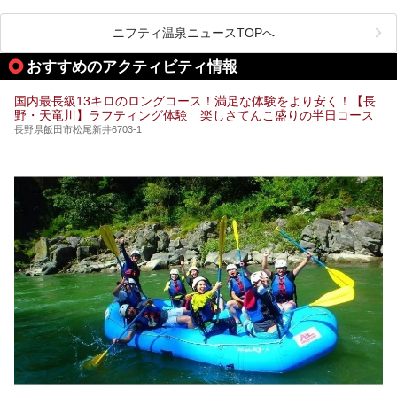
温泉旅館。全室が源泉掛け流しの露天風呂、庭園付きで、プ
ライベートに楽しめる非日常感が味わえます。また宿泊者は
道向かいの「よろづや」の大浴場「桃山風呂」や共同浴場の
ニフティ温泉ニュースTOPへ
「湯田中大湯」も利用ができます。
おすすめのアクティビティ情報
極上のお湯に浸り上質なお料理に舌鼓、特別な日に泊まりた
い湯田中温泉「松籟荘」を、実際に宿泊した目線で紹介しま
す。
国内最長級13キロのロングコース！満足な体験をより安く！【長
野・天竜川】ラフティング体験 楽しさてんこ盛りの半日コース
長野県飯田市松尾新井6703-1