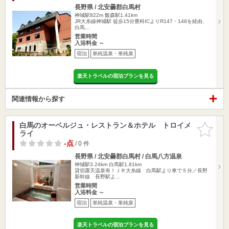
長野県 / 北安曇郡白馬村
神城駅822m
飯森駅1.41km
JR大糸線神城駅 徒歩15分豊科ICよりR147・148を経由、
白馬…
営業時間
入浴料金 ～
宿泊
単純温泉・単純泉
楽天トラベルの宿泊プランを見る
関連情報から探す
白馬のオーベルジュ・レストラン＆ホテル トロイメ
お気に入
ライ
りに追加
-点
/ 0 件
長野県 / 北安曇郡白馬村 / 白馬八方温泉
神城駅3.24km
白馬駅1.81km
貸切露天温泉有！ＪＲ大糸線 白馬駅より車で５分／長野
新幹線 長野駅よ…
営業時間
入浴料金 ～
宿泊
単純温泉・単純泉
楽天トラベルの宿泊プランを見る