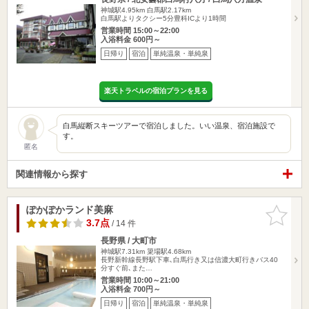
神城駅4.95km
白馬駅2.17km
白馬駅よりタクシー5分豊科ICより1時間
営業時間 15:00～22:00
入浴料金 600円～
日帰り
宿泊
単純温泉・単純泉
楽天トラベルの宿泊プランを見る
白馬縦断スキーツアーで宿泊しました。いい温泉、宿泊施設で
す。
匿名
関連情報から探す
ぽかぽかランド美麻
お気に入
りに追加
3.7点
/ 14 件
長野県 / 大町市
神城駅7.31km
簗場駅4.68km
長野新幹線長野駅下車､白馬行き又は信濃大町行きバス40
分すぐ前､また…
営業時間 10:00～21:00
入浴料金 700円～
日帰り
宿泊
単純温泉・単純泉