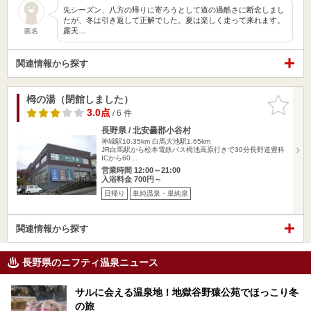
先シーズン、八方の帰りに寄ろうとして道の過酷さに断念しまし
たが、冬は引き返して正解でした。夏は楽しく走って来れます。
露天…
匿名
関連情報から探す
栂の湯（閉館しました）
お気に入
りに追加
3.0点
/ 6 件
長野県 / 北安曇郡小谷村
神城駅10.35km
白馬大池駅1.65km
JR白馬駅から松本電鉄バス栂池高原行きで30分長野道豊科
ICから60…
営業時間 12:00～21:00
入浴料金 700円～
日帰り
単純温泉・単純泉
関連情報から探す
長野県のニフティ温泉ニュース
サルに会える温泉地！地獄谷野猿公苑でほっこり冬
の旅