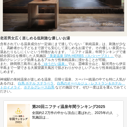
老若男女広く楽しめる低刺激な優しいお湯
含有されている温泉成分が一定値にまで達していない「単純温泉」は、刺激が少な
く、高齢者から子どもまで誰でも安心して楽しめるお湯です。その優しい泉質から
湯あたりもしにくいという特徴があります。「ニフティ温泉」年間ランキングで連
続全国1位を獲得した人気施設
「美楽温泉 SPA-HERBS（スパハーブス）」
では、
肌のクレンジング効果もあるアルカリ性単純温泉に浸かることが可能。
また、静岡県三島市にある
「ゆうだい温泉」
では、霊峰富士山と、駿河湾から伊豆
半島まで一望できる大展望露天風呂で肌ざわりがやさしいアルカリ性単純温泉が楽
しめます。
神城駅の単純温泉が楽しめる温泉、日帰り温泉、スーパー銭湯の中でも特に人気が
あるのは、
白馬 ホテル ステラベラ
、
白馬のオーベルジュ・レストラン＆ホテル
トロイメライ
、
ホテルグレース白馬
などの施設です。ぜひ一度は足を運んでみてく
ださい。
第20回ニフティ温泉年間ランキング2025
全国約2.2万件の中から頂点に選ばれた、2025年の人
気施設は…