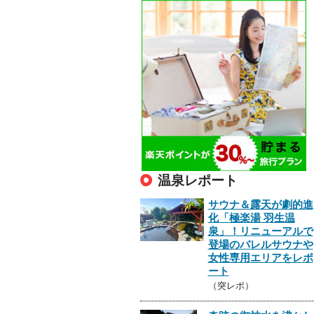
温泉レポート
サウナ＆露天が劇的進
化「極楽湯 羽生温
泉」！リニューアルで
登場のバレルサウナや
女性専用エリアをレポ
ート
（突レポ）