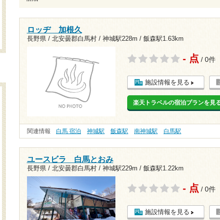
ロッヂ 加根久
長野県 / 北安曇郡白馬村 /
神城駅228m
/
飯森駅1.63km
- 点
/ 0件
施設情報を見る
楽天トラベルの宿泊プランを見
関連情報
白馬 宿泊
神城駅
飯森駅
南神城駅
白馬駅
ユースビラ 白馬とおみ
長野県 / 北安曇郡白馬村 /
神城駅229m
/
飯森駅1.22km
- 点
/ 0件
施設情報を見る