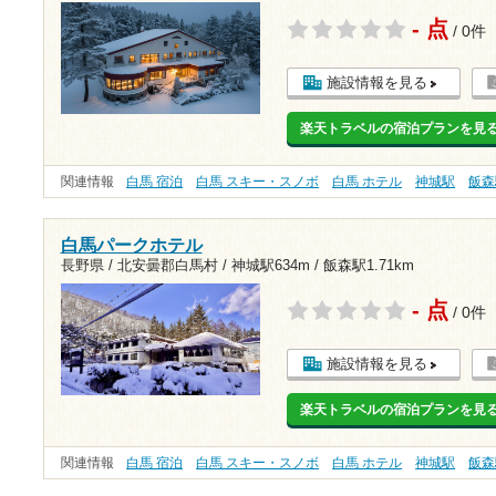
- 点
/ 0件
施設情報を見る
楽天トラベルの宿泊プランを見
関連情報
白馬 宿泊
白馬 スキー・スノボ
白馬 ホテル
神城駅
飯森
白馬パークホテル
長野県 / 北安曇郡白馬村 /
神城駅634m
/
飯森駅1.71km
- 点
/ 0件
施設情報を見る
楽天トラベルの宿泊プランを見
関連情報
白馬 宿泊
白馬 スキー・スノボ
白馬 ホテル
神城駅
飯森