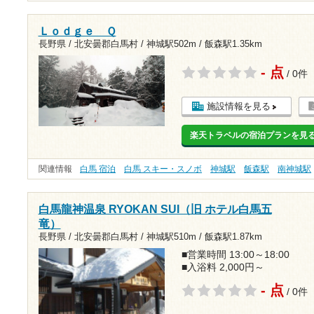
Ｌｏｄｇｅ Ｑ
長野県 / 北安曇郡白馬村 /
神城駅502m
/
飯森駅1.35km
- 点
/ 0件
施設情報を見る
楽天トラベルの宿泊プランを見
関連情報
白馬 宿泊
白馬 スキー・スノボ
神城駅
飯森駅
南神城駅
白馬龍神温泉 RYOKAN SUI（旧 ホテル白馬五
竜）
長野県 / 北安曇郡白馬村 /
神城駅510m
/
飯森駅1.87km
■営業時間 13:00～18:00
■入浴料 2,000円～
- 点
/ 0件