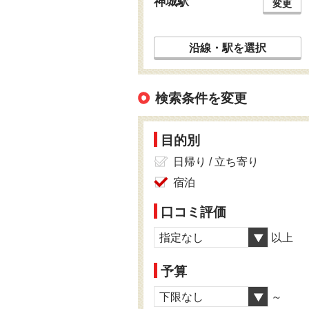
神城駅
変更
沿線・駅を選択
検索条件を変更
目的別
日帰り / 立ち寄り
宿泊
口コミ評価
指定なし
以上
予算
下限なし
～