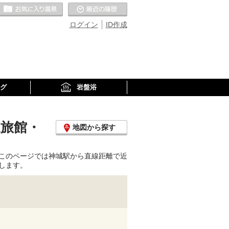
お気に入りの温泉
最近の履歴
ログイン
ID作成
グ
岩盤浴
泉旅館・
地図から探す
このページでは神城駅から直線距離で近
します。