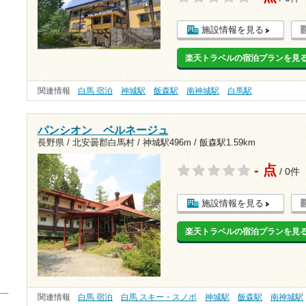
施設情報を見る
楽天トラベルの宿泊プランを見
関連情報
白馬 宿泊
神城駅
飯森駅
南神城駅
白馬駅
パンシオン ベルネージュ
長野県 / 北安曇郡白馬村 /
神城駅496m
/
飯森駅1.59km
- 点
/ 0件
施設情報を見る
楽天トラベルの宿泊プランを見
関連情報
白馬 宿泊
白馬 スキー・スノボ
神城駅
飯森駅
南神城駅