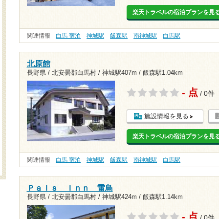
楽天トラベルの宿泊プランを見
関連情報
白馬 宿泊
神城駅
飯森駅
南神城駅
白馬駅
北原館
長野県 / 北安曇郡白馬村 /
神城駅407m
/
飯森駅1.04km
- 点
/ 0件
施設情報を見る
楽天トラベルの宿泊プランを見
関連情報
白馬 宿泊
神城駅
飯森駅
南神城駅
白馬駅
Ｐａｌｓ Ｉｎｎ 雷鳥
長野県 / 北安曇郡白馬村 /
神城駅424m
/
飯森駅1.14km
- 点
/ 0件