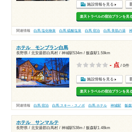
施設情報を見る
楽天トラベルの宿泊プランを見
関連情報
白馬 塩化物泉
白馬 硫酸塩泉
白馬 宿泊
白馬 美肌の湯
ホテル モンブラン白馬
長野県 / 北安曇郡白馬村 /
神城駅534m
/
飯森駅1.59km
- 点
/ 0件
施設情報を見る
楽天トラベルの宿泊プランを見
関連情報
白馬 宿泊
白馬 スキー・スノボ
白馬 ホテル
神城駅
飯森
ホテル サンマルテ
長野県 / 北安曇郡白馬村 /
神城駅538m
/
飯森駅1.48km