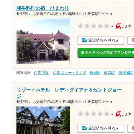
和牛料理の宿 ひまわり
長野県 / 北安曇郡白馬村 /
神城駅645m
/
飯森駅1.69km
- 点
/ 0件
施設情報を見る
楽天トラベルの宿泊プランを見
関連情報
白馬 宿泊
白馬 スキー・スノボ
神城駅
飯森駅
南神城駅
リゾートホテル レディダイアナ＆セントジョー
ジ
長野県 / 北安曇郡白馬村 /
神城駅703m
/
飯森駅1.70km
- 点
/ 0件
施設情報を見る