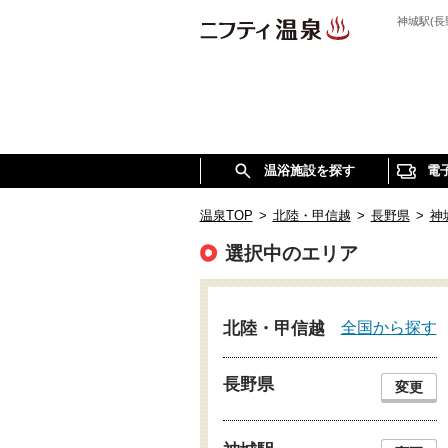
神城駅(
温浴施設を探す
電
温泉TOP
>
北陸・甲信越
>
長野県
>
神
選択中のエリア
全国から探す
北陸・甲信越
長野県
変更