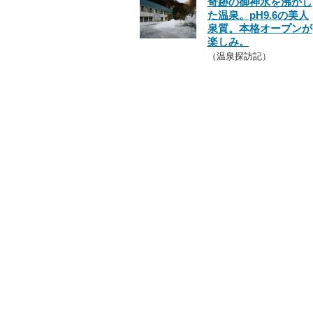
奇跡の御神水を沸かし
た温泉。pH9.6の美人
泉質。本格オープンが
楽しみ。
（温泉探訪記）