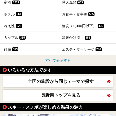
宿泊
露天風呂
1322
633
ホテル
お食事・食事処
564
535
冷え性
格安（1,000円以下）
523
436
カップル
源泉かけ流し
385
358
旅館
エステ・マッサージ
313
296
すべて表示する
いろいろな方法で探す
全国の施設から同じテーマで探す
長野県トップを見る
スキー・スノボが楽しめる温泉の魅力