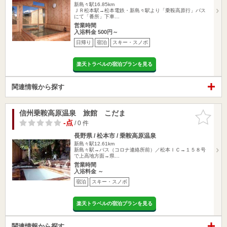
新島々駅16.85km
ＪＲ松本駅→松本電鉄・新島々駅より「乗鞍高原行」バス
にて「番所」下車…
営業時間
入浴料金 500円～
日帰り
宿泊
スキー・スノボ
楽天トラベルの宿泊プランを見る
関連情報から探す
信州乗鞍高原温泉 旅館 こだま
お気に入
りに追加
-点
/ 0 件
長野県 / 松本市 / 乗鞍高原温泉
新島々駅12.61km
新島々駅→バス（コロナ連絡所前）／松本ＩＣ→１５８号
で上高地方面→県…
営業時間
入浴料金 ～
宿泊
スキー・スノボ
楽天トラベルの宿泊プランを見る
関連情報から探す