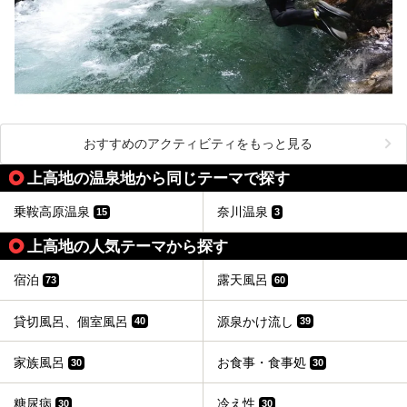
おすすめのアクティビティをもっと見る
上高地の温泉地から同じテーマで探す
乗鞍高原温泉
奈川温泉
15
3
上高地の人気テーマから探す
宿泊
露天風呂
73
60
貸切風呂、個室風呂
源泉かけ流し
40
39
家族風呂
お食事・食事処
30
30
糖尿病
冷え性
30
30