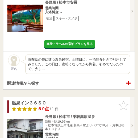
長野県 / 松本市安曇
営業時間
入浴料金 ～
宿泊
スキー・スノボ
楽天トラベルの宿泊プランを見る
乗鞍岳の麓に建つ温泉民宿。土曜日に、一泊朝食付きで利用して
みました。この日は、夜暗くなってから到着。初めてだったの
で、少し…
匿名
関連情報から探す
温泉イン３６ＳＯ
お気に入
りに追加
5.0点
/ 1 件
長野県 / 松本市 / 乗鞍高原温泉
新島々駅19.97km
・松本電鉄上高地線 新島々駅よりバスで50分 ・お車は松
本ＩＣより…
営業時間