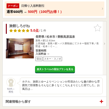
日帰り入浴料割引
クーポン
通常
600円
→
500円（100円お得！）
旅館しろがね
お気に入
りに追加
5.0点
/ 1 件
長野県 / 松本市 / 乗鞍高原温泉
新島々駅12.61km
上高地線・新島々駅～バス乗鞍線にてスキー場前下車／長
野道・松本ＩＣ～…
営業時間
入浴料金 ～
宿泊
スキー・スノボ
楽天トラベルの宿泊プランを見る
ホテル、旅館とゆーよりペンションか民宿みたいな趣の静かな雰
囲気で部屋数もそんなに多くなくこぢんまりとした宿でした。お
風呂は…
50代～
男性
関連情報から探す