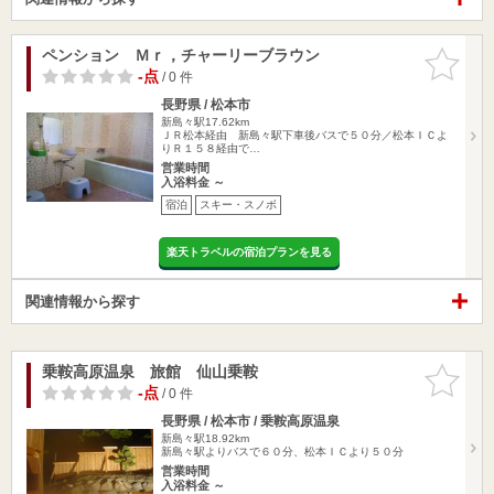
ペンション Ｍｒ，チャーリーブラウン
お気に入
りに追加
-点
/ 0 件
長野県 / 松本市
新島々駅17.62km
ＪＲ松本経由 新島々駅下車後バスで５０分／松本ＩＣよ
りＲ１５８経由で…
営業時間
入浴料金 ～
宿泊
スキー・スノボ
楽天トラベルの宿泊プランを見る
関連情報から探す
乗鞍高原温泉 旅館 仙山乗鞍
お気に入
りに追加
-点
/ 0 件
長野県 / 松本市 / 乗鞍高原温泉
新島々駅18.92km
新島々駅よりバスで６０分、松本ＩＣより５０分
営業時間
入浴料金 ～