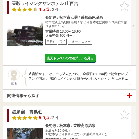
乗鞍ライジングサンホテル 山百合
お気に入
りに追加
4.5点
/ 3 件
長野県 / 松本市安曇 / 乗鞍高原温泉
松本電鉄上高地線 新島々駅より松本電鉄路線バス乗鞍高原
行き利用60分…
営業時間 13:00～16:00
入浴料金 500円～
日帰り
宿泊
スキー・スノボ
楽天トラベルの宿泊プランを見る
某宿泊サイトから申し込んだので、金曜日に5400円で朝食付のプ
ランで宿泊。 場所はメインの道路から少し入ったところにある…
匿名
関連情報から探す
温泉宿 青葉荘
お気に入
りに追加
5.0点
/ 2 件
長野県 / 松本市 / 乗鞍高原温泉
新島々駅16.90km
JR松本駅より新島々にてバス乗鞍高原４０分