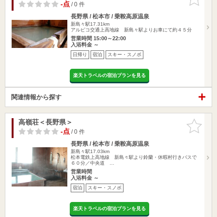
りに追加
-点
/ 0 件
長野県 / 松本市 / 乗鞍高原温泉
新島々駅17.31km
アルピコ交通上高地線 新島々駅よりお車にて約４５分
営業時間 15:00～22:00
入浴料金 ～
日帰り
宿泊
スキー・スノボ
楽天トラベルの宿泊プランを見る
関連情報から探す
高嶺荘＜長野県＞
お気に入
りに追加
-点
/ 0 件
長野県 / 松本市 / 乗鞍高原温泉
新島々駅17.03km
松本電鉄上高地線 新島々駅より鈴蘭・休暇村行きバスで
６０分／中央道 …
営業時間
入浴料金 ～
宿泊
スキー・スノボ
楽天トラベルの宿泊プランを見る