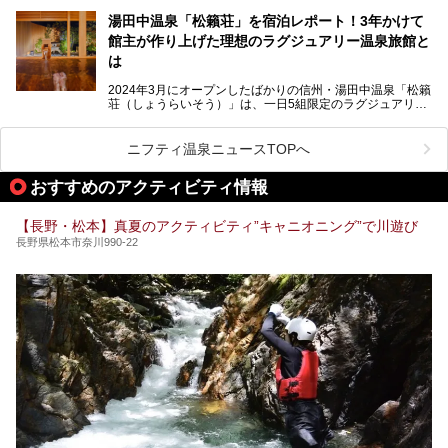
く、日本一の星空鑑賞ができる注目の温泉地です。
昼神温泉では、朝市などの観光スポットや、信州名物のおや
湯田中温泉「松籟荘」を宿泊レポート！3年かけて
きを楽しめるグルメスポットなど、観光を楽しむにはぴった
館主が作り上げた理想のラグジュアリー温泉旅館と
りの場所が豊富にあります。
この記事では、昼神温泉での滞在を充実させる宿泊施設や日
は
帰り温泉、見どころ満載の観光・グルメスポットに加え、ア
クセス方法も順に紹介します。
2024年3月にオープンしたばかりの信州・湯田中温泉「松籟
荘（しょうらいそう）」は、一日5組限定のラグジュアリー
温泉旅館。全室が源泉掛け流しの露天風呂、庭園付きで、プ
ライベートに楽しめる非日常感が味わえます。また宿泊者は
道向かいの「よろづや」の大浴場「桃山風呂」や共同浴場の
ニフティ温泉ニュースTOPへ
「湯田中大湯」も利用ができます。
おすすめのアクティビティ情報
極上のお湯に浸り上質なお料理に舌鼓、特別な日に泊まりた
い湯田中温泉「松籟荘」を、実際に宿泊した目線で紹介しま
す。
【長野・松本】真夏のアクティビティ”キャニオニング”で川遊び
長野県松本市奈川990-22