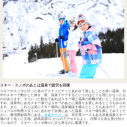
スキー・スノボのあとは温泉で疲労を回復
スキーやスノボと行った冬のアクティビティとあわせて楽しむことが多い温泉。日
中のスキーで動かした体を、夜、温泉でケアするというのはとても理にかなったも
のがあります。そういった観点であればスキー場と温泉の距離が近いところがおす
すめ。温泉街にあるスキー場ではスキーのあとに湯巡りを楽しめるところもみられ
ます。また、これとは逆にスキー場内に温泉施設を備えたところもあるので、スケ
ジュールや利用スタイルに合わせて自身にあった温泉、スキー場を探してみてくだ
さい。新潟県妙高市にある
「赤倉ホテル」
は、非圧雪コースもある赤倉温泉スキー
場のすぐ近くに立地。妙高高原I.C.からのアクセスもよく、日帰り入浴も受け付け
ているので、スキー・スノボ帰りに立ち寄るのに最適です。