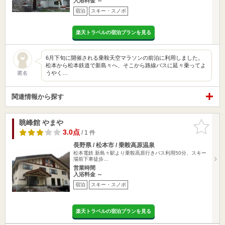
入浴料金 ～
宿泊
スキー・スノボ
楽天トラベルの宿泊プランを見る
6月下旬に開催される乗鞍天空マラソンの前泊に利用しました。
松本から松本鉄道で新島々へ、そこから路線バスに延々乗ってよ
うやく…
匿名
関連情報から探す
眺峰館 やまや
お気に入
りに追加
3.0点
/ 1 件
長野県 / 松本市 / 乗鞍高原温泉
松本電鉄 新島々駅より乗鞍高原行きバス利用50分、スキー
場前下車徒歩…
営業時間
入浴料金 ～
宿泊
スキー・スノボ
楽天トラベルの宿泊プランを見る