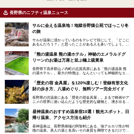
長野県のニフティ温泉ニュース
サルに会える温泉地！地獄谷野猿公苑でほっこり冬
の旅
サルが温泉に浸かっているのをテレビで目にして、「どこに
あるんだろう？」と思ったことがある人も多いでしょう。
この微笑ましい光景は、長野県にある「地獄谷野猿公苑」で
「熊の湯温泉 熊の湯ホテル」神秘のエメラルドグ
見られるもので、野生のサルが雪景色の中で温泉に浸かる姿
リーンのお湯は万座と並ぶ極上硫黄泉
を間近で観察できます。
長野県下高井郡山ノ内町の志賀高原にある「熊の湯温泉 熊
本記事では、地獄谷野猿公苑の魅力や見どころ、サルと温泉
の湯ホテル」。最大の特徴は、なんといっても神秘的なエメ
との関係性、地獄谷周辺の観光スポットについて紹介しま
ラルドグリーンのお湯。この美しいお湯に魅了され、何度も
す。サルを観察した後にほっこりと浸かれる温泉も紹介する
リピートするファンも多い温泉です。冬はスキーと一緒に楽
ので、野生のサルを観察する貴重な自然体験と温泉をあわせ
「歴史の宿 金具屋」を120%楽しむ！登録有形文化
しみたい極上の温泉を紹介します。
て楽しみたい人は、ぜひ参考にしてください。
財の歩き方、八湯めぐり、無料ツアー完全ガイド
長野県の渋温泉にある「歴史の宿金具屋」。まるで映画やア
ニメの世界に迷い込んだような歴史的な建物と、湧き出る温
泉の恵みが魅力のお宿です。せっかく泊まるなら、その魅力
を隅々まで楽しみたいですよね。この記事では、金具屋での
昼神温泉のおすすめ温泉宿10選！観光スポット、日
滞在を最高の思い出にするための「楽しみ方」を徹底的にご
帰り温泉、アクセス方法も紹介
紹介します！
昼神温泉は、長野県南端の阿智村にある、強アルカリ性が特
徴の温泉。美人の湯と名高いその泉質を満喫できるだけでな