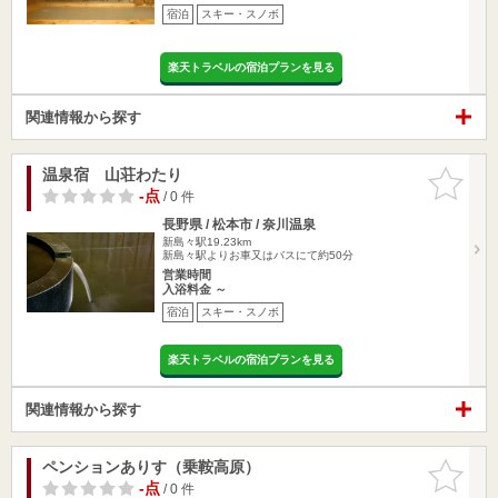
宿泊
スキー・スノボ
楽天トラベルの宿泊プランを見る
関連情報から探す
温泉宿 山荘わたり
お気に入
りに追加
-点
/ 0 件
長野県 / 松本市 / 奈川温泉
新島々駅19.23km
新島々駅よりお車又はバスにて約50分
営業時間
入浴料金 ～
宿泊
スキー・スノボ
楽天トラベルの宿泊プランを見る
関連情報から探す
ペンションありす（乗鞍高原）
お気に入
りに追加
-点
/ 0 件