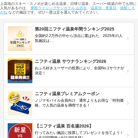
上高地のスキー・スノボが楽しめる温泉、日帰り温泉、スーパー銭湯の中でも特に
人気があるのは、
乗鞍ライジングサンホテル 山百合
、
温泉宿 青葉荘
、
旅館しろ
がね
などの施設です。ぜひ一度は足を運んでみてください。
第20回ニフティ温泉年間ランキング2025
全国約2.2万件の中から頂点に選ばれた、2025年の人
気施設は…
ニフティ温泉 サウナランキング2026
おふろ好きユーザーの投票により、全国No.1サウナが
決定！
ニフティ温泉プレミアムクーポン
ノジマモバイル会員向け 通常よりもお得な「特別価
格」で人気の温泉を満喫できる！
【ニフティ温泉 百名湯2026】
行ってみたい施設に投票してプレゼントを当てよう！
（全10回開催 / 合計260名様）