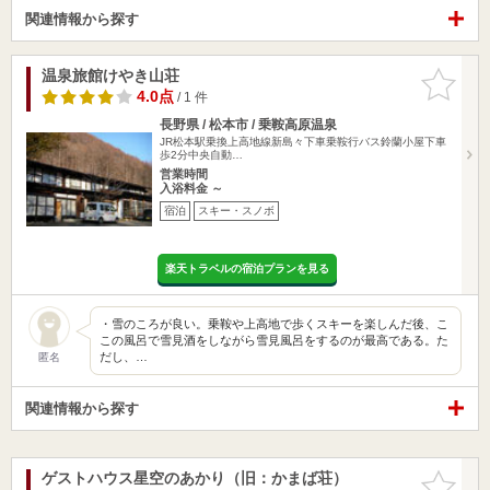
関連情報から探す
温泉旅館けやき山荘
お気に入
りに追加
4.0点
/ 1 件
長野県 / 松本市 / 乗鞍高原温泉
JR松本駅乗換上高地線新島々下車乗鞍行バス鈴蘭小屋下車
歩2分中央自動…
営業時間
入浴料金 ～
宿泊
スキー・スノボ
楽天トラベルの宿泊プランを見る
・雪のころが良い。乗鞍や上高地で歩くスキーを楽しんだ後、こ
この風呂で雪見酒をしながら雪見風呂をするのが最高である。た
だし、…
匿名
関連情報から探す
ゲストハウス星空のあかり（旧：かまば荘）
お気に入