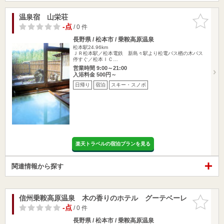
温泉宿 山栄荘
お気に入
りに追加
-点
/ 0 件
長野県 / 松本市 / 乗鞍高原温泉
松本駅24.96km
ＪＲ松本駅／松本電鉄 新島々駅より松電バス楢の木バス
停すぐ／松本ＩＣ…
営業時間 9:00～21:00
入浴料金 500円～
日帰り
宿泊
スキー・スノボ
楽天トラベルの宿泊プランを見る
関連情報から探す
信州乗鞍高原温泉 木の香りのホテル グーテベーレ
お気に入
りに追加
-点
/ 0 件
長野県 / 松本市 / 乗鞍高原温泉