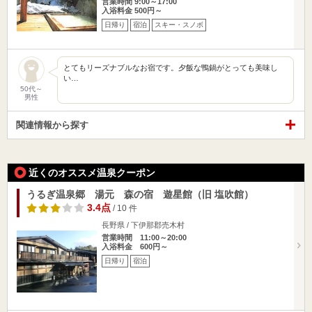
営業時間 9:00～17:00
入浴料金 500円～
日帰り
宿泊
スキー・スノボ
とてもリーズナブルなお宿です。夕飯な鴨鍋がとっても美味し
い…
50代～
男性
関連情報から探す
近くのオススメ温泉クーポン
うるぎ温泉郷 湯元 森の宿 遊星館（旧 塩吹館）
3.4点
/ 10 件
長野県 / 下伊那郡売木村
営業時間 11:00～20:00
入浴料金 600円～
日帰り
宿泊