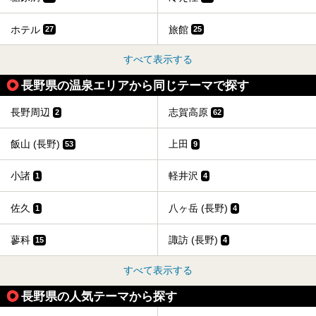
ホテル
旅館
27
25
すべて表示する
長野県の温泉エリアから同じテーマで探す
長野周辺
志賀高原
2
62
飯山 (長野)
上田
53
9
小諸
軽井沢
1
4
佐久
八ヶ岳 (長野)
1
4
蓼科
諏訪 (長野)
15
4
すべて表示する
長野県の人気テーマから探す