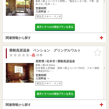
新島々駅よりバスで１時間→「観光センター前」下車、徒
歩２分／松本ＩＣ…
営業時間
入浴料金 ～
宿泊
スキー・スノボ
楽天トラベルの宿泊プランを見る
関連情報から探す
乗鞍高原温泉 ペンション グリンデルワルト
お気に入
りに追加
-点
/ 0 件
長野県 / 松本市 / 乗鞍高原温泉
新島々駅19.92km
松本電鉄上高地線 新島々駅よりバスで60分 スキー場前
下車徒歩5分／…
営業時間
入浴料金 ～
宿泊
スキー・スノボ
楽天トラベルの宿泊プランを見る
関連情報から探す