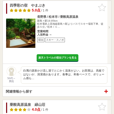
四季彩の宿 やまぶき
お気に入
りに追加
5.0点
/ 1 件
長野県 / 松本市 / 乗鞍高原温泉
新島々駅19.85km
松本電鉄上高地線新島々駅よりバスでスキー場前下車、徒
歩５分／松本ＩＣ…
営業時間
入浴料金 ～
宿泊
スキー・スノボ
楽天トラベルの宿泊プランを見る
白濁の源泉かけ流し湯でとにかく温泉がよい。お部屋は、高級で
はないが、清潔感があります。食事は、和食ベースで、ボリュー
ム感も…
50代～
男性
関連情報から探す
乗鞍高原温泉 緑山荘
お気に入
りに追加
4.0点
/ 1 件