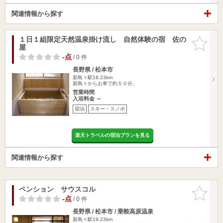
関連情報から探す
１日１組限定天然温泉掛け流し 自然体験の宿 佐の
お気に入
屋
りに追加
-点
/ 0 件
長野県 / 松本市
新島々駅18.23km
新島々からお車で約５０分。
営業時間
入浴料金 ～
宿泊
スキー・スノボ
楽天トラベルの宿泊プランを見る
関連情報から探す
ペンション サウスコル
お気に入
りに追加
-点
/ 0 件
長野県 / 松本市 / 乗鞍高原温泉
新島々駅19.23km