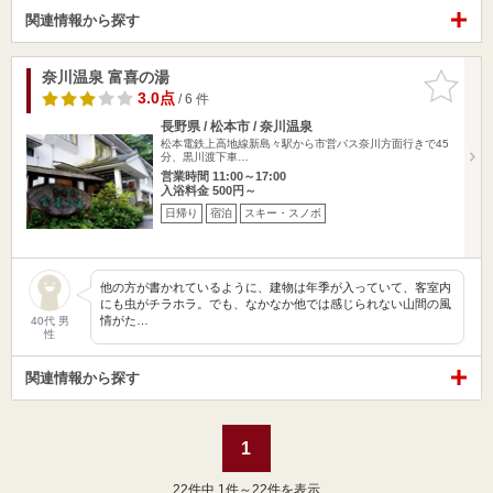
関連情報から探す
奈川温泉 富喜の湯
お気に入
りに追加
3.0点
/ 6 件
長野県 / 松本市 / 奈川温泉
松本電鉄上高地線新島々駅から市営バス奈川方面行きで45
分、黒川渡下車…
営業時間 11:00～17:00
入浴料金 500円～
日帰り
宿泊
スキー・スノボ
他の方が書かれているように、建物は年季が入っていて、客室内
にも虫がチラホラ。でも、なかなか他では感じられない山間の風
情がた…
40代 男
性
関連情報から探す
1
22
件中 1件～22件を表示