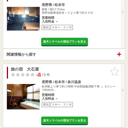
長野県 / 松本市
新島々駅17.51km
長野自動車道松本ＩＣより車で約５０分
営業時間
入浴料金 ～
宿泊
スキー・スノボ
楽天トラベルの宿泊プランを見る
関連情報から探す
旅の宿 大石屋
お気に入
りに追加
-点
/ 0 件
長野県 / 松本市 / 奈川温泉
松本駅より車で約１時間 中央西線薮原駅下車 → タクシー
で約40分…
営業時間
入浴料金 ～
宿泊
スキー・スノボ
楽天トラベルの宿泊プランを見る